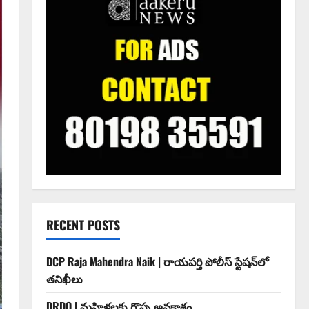
RECENT POSTS
DCP Raja Mahendra Naik | రాయపర్తి పోలీస్ స్టేషన్‌లో
తనిఖీలు
DRDO | మహిళలకు గొప్ప అవకాశం