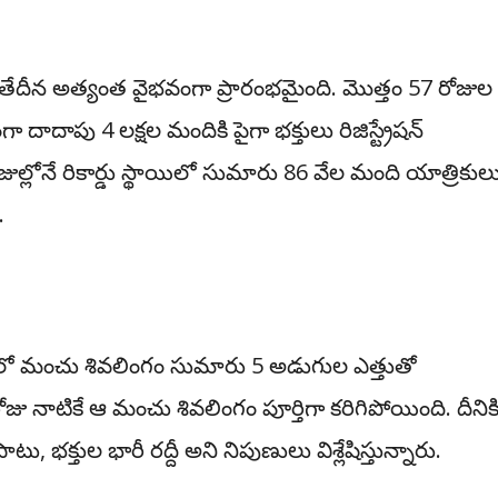
 తేదీన అత్యంత వైభవంగా ప్రారంభమైంది. మొత్తం 57 రోజుల
 దాదాపు 4 లక్షల మందికి పైగా భక్తులు రిజిస్ట్రేషన్
ల్లోనే రికార్డు స్థాయిలో సుమారు 86 వేల మంది యాత్రికుల
.
హలో మంచు శివలింగం సుమారు 5 అడుగుల ఎత్తుతో
 నాటికే ఆ మంచు శివలింగం పూర్తిగా కరిగిపోయింది. దీనిక
ు, భక్తుల భారీ రద్దీ అని నిపుణులు విశ్లేషిస్తున్నారు.