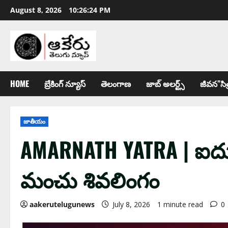
August 8, 2026
10:26:25 PM
HOME
బ్రేకింగ్ న్యూస్
తెలంగాణ
జాబ్ అల‌ర్ట్స్
జీవన”సిత
జాతీయం
AMARNATH YATRA | ఐదు 
మంచు శివలింగం
aakerutelugunews
July 8, 2026
1 minute read
0