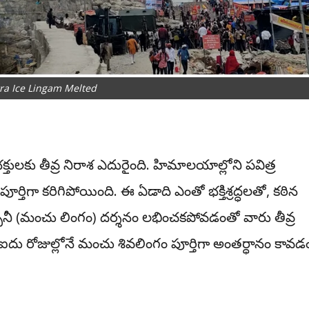
ra Ice Lingam Melted
క్తులకు తీవ్ర నిరాశ ఎదురైంది. హిమాలయాల్లోని పవిత్ర
తిగా కరిగిపోయింది. ఈ ఏడాది ఎంతో భక్తిశ్రద్ధలతో, కఠిన
్ఫానీ (మంచు లింగం) దర్శనం లభించకపోవడంతో వారు తీవ్ర
ఐదు రోజుల్లోనే మంచు శివలింగం పూర్తిగా అంతర్ధానం కావడ