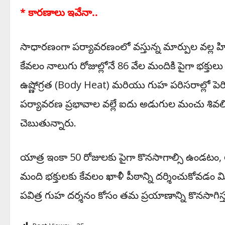
* కారణాలు ఇవేనా..
సాధారణంగా పర్యావరణంలో వస్తున్న మార్పుల వల్ల హిమ
కేవలం నాలుగు రోజుల్లోనే 86 వేల మందికి పైగా భక్తుల
ఉష్ణోగ్రత (Body Heat) మరియు గుహ పరిసరాల్లో పెరిగ
పర్యావరణ ప్రభావాల వల్లే ఐదు అడుగుల మంచు శివల
చెబుతున్నారు.
యాత్ర ఇంకా 50 రోజులకు పైగా కొనసాగాల్సి ఉండటం, అప
మంది భక్తులకు కేవలం ఖాళీ పీఠాన్ని దర్శించుకోవడం 
పవిత్ర గుహ దర్శనం కోసం తమ ప్రయాణాన్ని కొనసాగిస్త