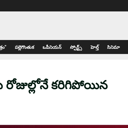
్రం”
పల్లెగొంతుక
ఒపీనియన్
స్పోర్ట్స్
హెల్త్
సినిమా
రోజుల్లోనే కరిగిపోయిన