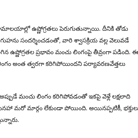
ాలయాల్లో ఉష్ణోగ్రతలు పెరుగుతున్నాయి. దీనికి తోడు
ు గుహను సందర్శించడంతో, వారి శ్వాసక్రియ వల్ల వెలువడే
ిన ఉష్ణోగ్రతల ప్రభావం మంచు లింగంపై తీవ్రంగా పడింది. 
ింగం అంత త్వరగా కరిగిపోయిందని పర్యావరణవేత్తలు
్పుడే మంచు లింగం కరిగిపోవడంతో ఇకపై వెళ్లే లక్షలాది
మినహా మరో మార్గం లేకుండా పోయింది. అయినప్పటికీ, భక్తుల
ున్నారు.