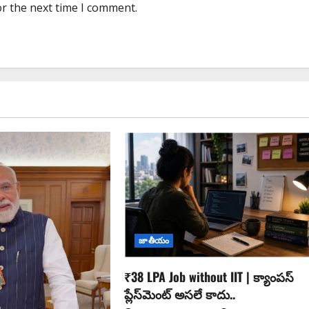
or the next time I comment.
జాతీయం
₹38 LPA Job without IIT | క్యాంపస్
ప్లేస్‌మెంట్ అసలే కాదు..