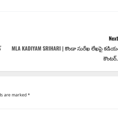
Next
్
MLA KADIYAM SRIHARI | కొండా సురేఖ లేఖపై కడియ
కౌంటర్
lds are marked
*