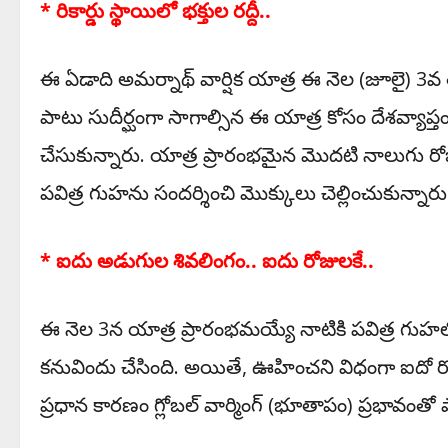
* రికార్డు స్థాయిలో భక్తుల రద్దీ..
ఈ ఏడాది అమర్నాథ్ వార్షిక యాత్ర ఈ నెల (జూలై) 3వ
పాటు సుదీర్ఘంగా సాగాల్సిన ఈ యాత్ర కోసం దేశవ్యాప్తంగా
చేసుకున్నారు. యాత్ర ప్రారంభమైన మొదటి నాలుగు రోజు
పవిత్ర గుహను సందర్శించి మొక్కులు చెల్లించుకున్నారు
* ఐదు అడుగుల శివలింగం.. ఐదు రోజులకే..
ఈ నెల 3న యాత్ర ప్రారంభమయ్యే నాటికి పవిత్ర గు
కనువిందు చేసింది. అయితే, ఊహించని విధంగా ఐదో రోజు
ప్రధాన కారణం గ్లోబల్ వార్మింగ్ (భూతాపం) ప్రభావంతో పాట