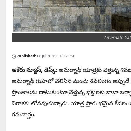
Amarnath Yat
◷
Published:
08 Jul 2026 • 01:17 PM
ఆకేరు న్యూస్, డెస్క్:
అమర్నాథ్ యాత్రకు వెళ్తున్న శివభ
అమర్నాథ్ గుహలో వెలిసిన మంచు శివలింగం అప్పుడే పూర్
ప్రాంతాలను దాటుకుంటూ వెళ్తున్న భక్తులకు బాబా బర
నిరాశకు లోనవుతున్నారు. యాత్ర ప్రారంభమైన కేవలం 
గమనార్హం.