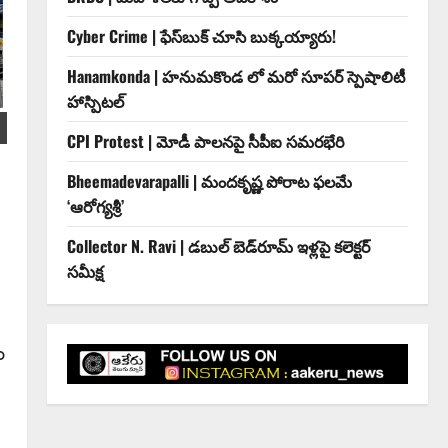
Cyber Crime | ఫేస్‌బుక్‌ చూసి బుక్కయ్యారు!
Hanamkonda | హనుమకొండ లో మరో సూపర్ స్పెషాలిటీ
హాస్పిటల్
CPI Protest | మోడీ పాలనపై సీపీఐ సమరభేరి
Bheemadevarapalli | మందకృష్ణ పోరాట ఫలమే
‘ఆరోగ్యశ్రీ’
Collector N. Ravi | డబుల్ బెడ్‌రూమ్ ఇళ్లపై కలెక్టర్
సమీక్ష
ం