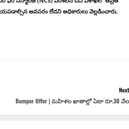
్ ఫర్ సిస్మాలజీ (NCS) పరిశీలన చేసి విశాఖ‌లో తీవ్రత
భ‌య‌ప‌డాల్సిన అవ‌స‌రం లేద‌ని అధికారులు వెల్ల‌డించారు.
Next
Bumper Offer | మ‌హిళ‌ల ఖాతాల్లో ఏటా రూ.30 వేల