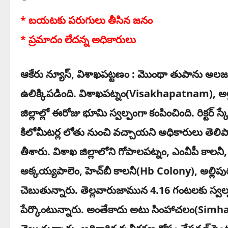
* బ‌య‌ట‌కు ప‌రుగులు తీసిన జ‌నం
* ప్ర‌మాదం లేద‌న్న అధికారులు
ఆకేరు న్యూస్‌, విశాఖ‌ప‌ట్ట‌ణం : మొంథా తుపాను అలజ‌డిత
ఉలిక్కిప‌డింది. విశాఖపట్నం(Visakhapatnam), 
జిల్లాల్లో ఈరోజు భూమి స్వ‌ల్పంగా కంపించింది. రిక్ట‌ర
కిలోమీటర్ల లోతు నుంచి వచ్చాయని అధికారులు తెలిపార
తీశారు. విశాఖ జిల్లాలోని గోపాలపట్నం, ఎంవీపీ కాలన
అక్కయ్యపాలెం, హెచ్‌బీ కాలనీ(Hb Colony), అల్లిపు
చెబుతున్నారు. తెల్లవారుజామున 4.16 గంటలకు స్వల్ప
పేర్కొంటున్నారు. అంతేకాదు అటు సింహాచలం(Simh