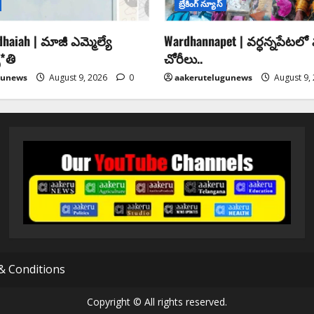
బ్రేకింగ్ న్యూస్
haiah | మాజీ ఎమ్మెల్యే
Wardhannapet | వర్ధన్నపేటల
*తి
చోరీలు..
gunews
August 9, 2026
0
aakerutelugunews
August 9,
& Conditions