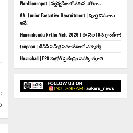
Wardhannapet | వర్ధన్నపేటలో వరుస చోరీలు..
AAI Junior Executive Recruitment | పూర్తి వివరాలు
ఇవే!
Hanamkonda Rythu Mela 2026 | ఈ నెల 10న గ్రాండ్‌గా!
Jangaon | డీసీసీ సమీక్ష సమావేశంలో ఎమ్మెల్యే
Husnabad | E20 పెట్రోల్ పై కేంద్రం వెనక్కి తగ్గాలి
:
ు