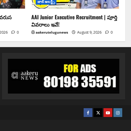
జాబ్ అలర్ట్స్
ో వరుస
AAI Junior Executive Recruitment | పూర్తి
వివరాలు ఇవే!
 2026
0
aakerutelugunews
August 9, 2026
0