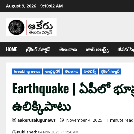
August 9, 2026
9:10:03 AM
HOME
బ్రేకింగ్ న్యూస్
తెలంగాణ
జాబ్ అల‌ర్ట్స్
జీవన”సిత
breaking news
ఆంధ్ర‌ప్ర‌దేశ్
తెలంగాణ
పాలిటిక్స్
బ్రేకింగ్ న్యూస్
Earthquake | ఏపీలో భూప్ర‌
ఉలిక్కిపాటు
aakerutelugunews
November 4, 2025
1 minute read
◷
Published:
04 Nov 2025 • 11:56 AM