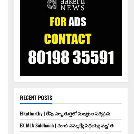
RECENT POSTS
Elkathurthy | రేపు ఎల్కతుర్తిలో మంత్రుల పర్యటన
EX-MLA Siddhaiah | మాజీ ఎమ్మెల్యే సిద్దయ్య మృ*తి