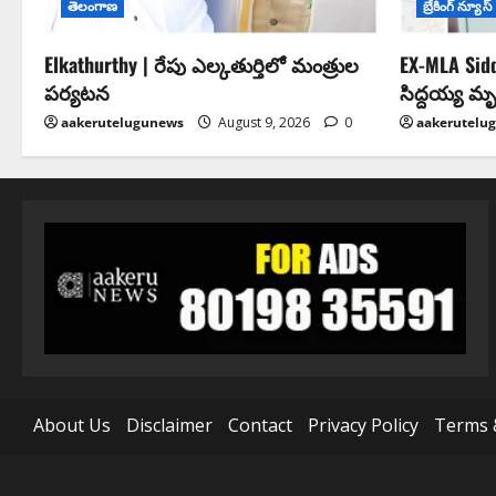
తెలంగాణ
బ్రేకింగ్ న్యూస్
Elkathurthy | రేపు ఎల్కతుర్తిలో మంత్రుల
EX-MLA Sidd
పర్యటన
సిద్దయ్య మృ
aakerutelugunews
August 9, 2026
0
aakerutelu
About Us
Disclaimer
Contact
Privacy Policy
Terms 