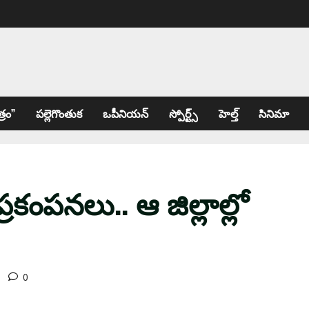
్రం”
పల్లెగొంతుక
ఒపీనియన్
స్పోర్ట్స్
హెల్త్
సినిమా
కంప‌న‌లు.. ఆ జిల్లాల్లో
0