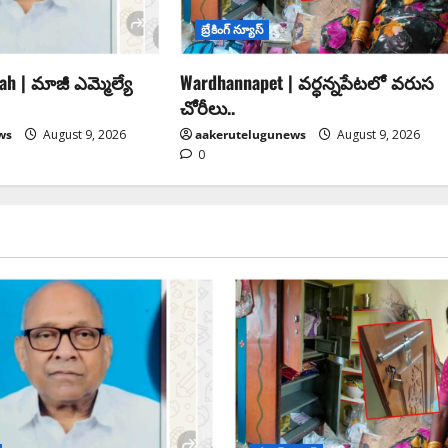
బ్రేకింగ్ న్యూస్
h | మాజీ ఎమ్మెల్యే
Wardhannapet | వర్ధన్నపేటలో వరుస
చోరీలు..
ws
August 9, 2026
aakerutelugunews
August 9, 2026
0