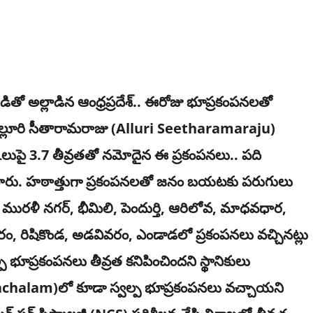
ో అల్లాడిన ఆంధ్ర‌ప్ర‌దేశ్‌.. ఈరోజు భూప్ర‌కంప‌న‌ల‌తో
అల్లూరి సీతారామరాజు (Alluri Seetharamaraju)
్ స్కేలుపై 3.7 తీవ్రతతో నమోదైన ఈ ప్రకంపనలు.. పది
ు. హ‌ఠాత్తుగా ప్ర‌కంప‌న‌ల‌తో జ‌నం బ‌య‌ట‌కు ప‌రుగులు
ీ, మురళీ నగర్, భీమిలి, పెందుర్తి, ఆరిలోవ, మాధవధార,
రం, రిషికొండ, అడవివరం, ఎండాడలో ప్రకంపనలు వచ్చినట్లు
 భూప్రకంపనలు తీవ్రత కనిపించిందని స్థానికులు
achalam)లో కూడా స్వల్ప భూప్రకంపనలు వచ్చాయ‌ని