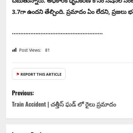
చెబుతున్నారు. అధికారిక ధృవీకరణ కోసం నేషనల్ సెంటర
3.7గా ఉందని తేల్చింది. ప్ర‌మాదం ఏం లేద‌ని, ప్ర‌జ‌లు 
………………………………………………
Post Views:
81
⚑
REPORT THIS ARTICLE
Previous:
Train Accident | చ‌త్తీస్ ఘ‌డ్ లో రైలు ప్ర‌మాదం