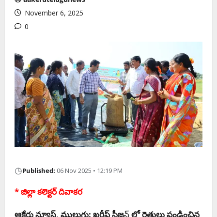
November 6, 2025
0
◷
Published:
06 Nov 2025 • 12:19 PM
* జిల్లా కలెక్టర్ దివాకర
ఆకేరు న్యూస్, ములుగు: ఖరీఫ్ సీజ
న్
లో
రైతులు పండించిన