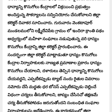
ధాన్యాన్ని కొనుగోలు కేంద్రాలలో విక్రయించి ప్రభుత్వం
అందిస్తున్న సౌకర్యాలను సద్వినియోగం చేసుకోవాలని జిల్లా
కలెక్టర్ దివాకర సూచించారు.
గురువారం వెంకటాపూర్
మండలములోని లక్ష్మీదేవిపేట గ్రామం లో ఇందిరా క్రాంతి పథం
ఆధ్వర్యంలో మహిళా సంఘాలు నడుపుతున్న వరి ధాన్యం
కొనుగోలు కేంద్రాన్ని జిల్లా కలెక్టర్ ప్రారంభించారు.
ఈ
సందర్భంగా జిల్లా కలెక్టర్ మాట్లాడుతూ ధాన్యం కొనుగోలు
కేంద్రాల నిర్వాహకులకు నాణ్యత ప్రమాణాల ప్రకారం ధాన్యం
కొనుగోలు చేయాలని, దళారులు తెచ్చిన ధాన్యాన్ని కొనుగోలు
చేయవద్దని, ఎప్పటికప్పుడు ట్యాబ్ నందు రైతుల వివరాలు
నమోదు చేసి మద్దతు ధర బోనస్ ఎప్పటికప్పుడు చెల్లించే
విధంగా చర్యలు తీసుకోవాలని, జాప్యం చేసినచో తక్షణమే
చర్య తీసుకోకపోవడం జరుగుతోందని సంబంధిత సంఘాల
నిర్వాహకులను ఆదేశించారు.
ఈ కార్యక్రమంలో జిల్లా