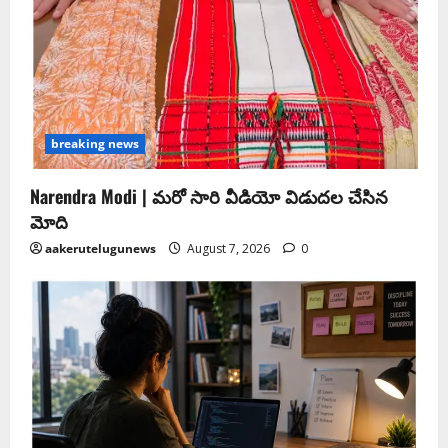
breaking news
Narendra Modi | మ‌రో సారి వీడియో విడుద‌ల చేసిన
మోది
aakerutelugunews
August 7, 2026
0