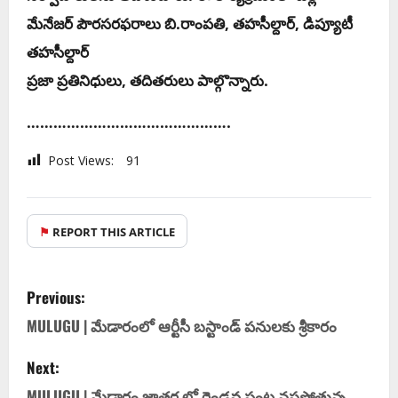
మేనేజర్ పౌరసరఫరాలు బి.రాంపతి, తహసీల్దార్, డిప్యూటీ
తహసీల్దార్
ప్రజా ప్రతినిధులు, తదితరులు పాల్గొన్నారు.
……………………………………….
Post Views:
91
⚑
REPORT THIS ARTICLE
Previous:
MULUGU | మేడారంలో ఆర్టీసీ బస్టాండ్ పనులకు శ్రీకారం
Next:
MULUGU | మేడారం జాతర లో రెండవ పంట నష్టపోతున్న