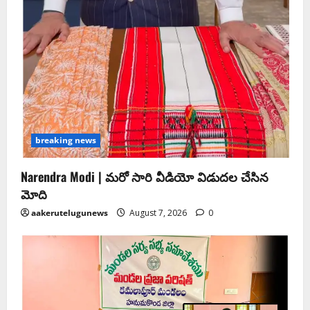
breaking news
Narendra Modi | మ‌రో సారి వీడియో విడుద‌ల చేసిన
మోది
aakerutelugunews
August 7, 2026
0