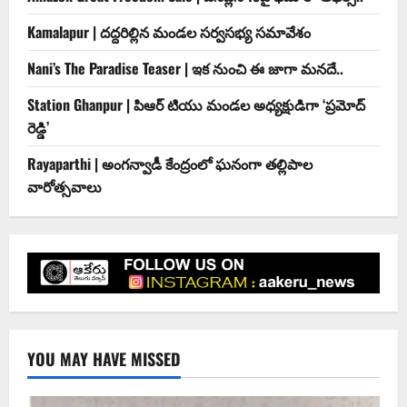
Kamalapur | దద్దరిల్లిన మండల సర్వసభ్య సమావేశం
Nani’s The Paradise Teaser | ఇక నుంచి ఈ జాగా మనదే..
Station Ghanpur | పిఆర్ టియు మండల అధ్యక్షుడిగా ‘ప్రమోద్
రెడ్డి’
Rayaparthi | అంగన్వాడీ కేంద్రంలో ఘనంగా తల్లిపాల
వారోత్సవాలు
YOU MAY HAVE MISSED