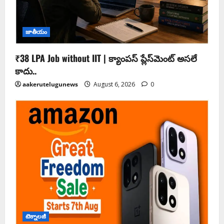
జాతీయం
₹38 LPA Job without IIT | క్యాంపస్ ప్లేస్‌మెంట్ అసలే
కాదు..
aakerutelugunews
August 6, 2026
0
టెక్నాలజీ