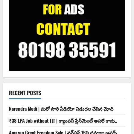
RECENT POSTS
Narendra Modi | మ‌రో సారి వీడియో విడుద‌ల చేసిన మోది
₹38 LPA Job without IIT | క్యాంపస్ ప్లేస్‌మెంట్ అసలే కాదు..
Amazon Great Freedom Sale | వన్‌ప్లస్ 15పై ధమాకా ఆఫర్స్..