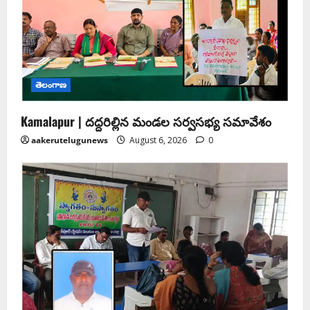
తెలంగాణ
Kamalapur | దద్దరిల్లిన మండల సర్వసభ్య సమావేశం
aakerutelugunews
August 6, 2026
0