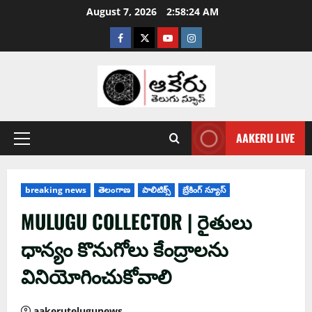
August 7, 2026
2:58:25 AM
AAKERU LIVE
breaking news
తెలంగాణ
పాలిటిక్స్
బ్రేకింగ్ న్యూస్
MULUGU COLLECTOR | రైతులు
ధాన్యం కొనుగోలు కేంద్రాలను
వినియోగించుకోవాలి
aakerutelugunews