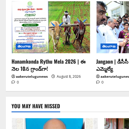
తెలంగాణ
తెలంగాణ
Hanamkonda Rythu Mela 2026 | ఈ
Jangaon | డీసీ
నెల 10న గ్రాండ్‌గా!
ఎమ్మెల్యే
aakerutelugunews
August 8, 2026
aakerutelugune
0
0
YOU MAY HAVE MISSED