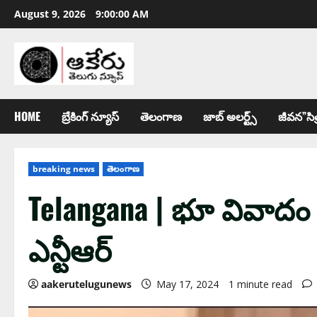
August 9, 2026
9:00:01 AM
HOME
బ్రేకింగ్ న్యూస్
తెలంగాణ
జాబ్ అల‌ర్ట్స్
జీవన”సిత
breaking news
తెలంగాణ
Telangana | భూ వివాదం :
ఎన్టీఆర్
aakerutelugunews
May 17, 2024
1 minute read