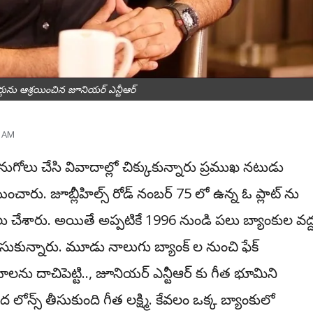
్టును ఆశ్రయించిన జూనియర్ ఎన్టీఆర్
1 AM
ొనుగోలు చేసి వివాదాల్లో చిక్కుకున్నారు ప్ర‌ముఖ న‌టుడు
ంచారు. జూబ్లీహిల్స్ రోడ్ నంబర్ 75 లో ఉన్న ఓ ప్లాట్ ను
ోలు చేశారు. అయితే అప్పటికే 1996 నుండి పలు బ్యాంకుల వద్
స్ తీసుకున్నారు. మూడు నాలుగు బ్యాంక్ ల నుంచి ఫేక్
ష‌యాల‌ను దాచిపెట్టి.., జూనియర్ ఎన్టీఆర్ కు గీత భూమిని
లోన్స్ తీసుకుంది గీత లక్ష్మి. కేవలం ఒక్క బ్యాంకులో