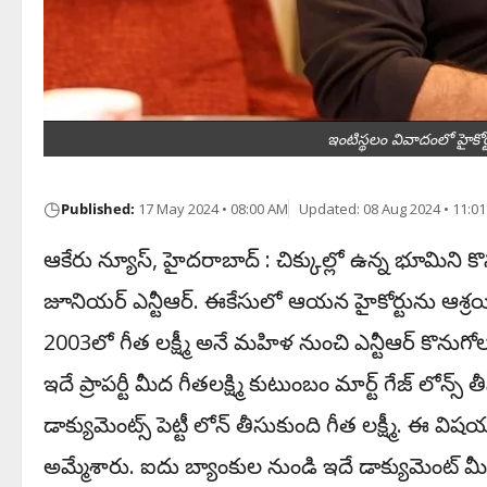
ఇంటిస్థలం వివాదంలో హైకోర
◷
Published:
17 May 2024 • 08:00 AM
Updated: 08 Aug 2024 • 11:0
ఆకేరు న్యూస్‌, హైద‌రాబాద్ : చిక్కుల్లో ఉన్న భూమిని క
జూనియ‌ర్ ఎన్టీఆర్‌. ఈకేసులో ఆయ‌న హైకోర్టును ఆశ్రయి
2003లో గీత లక్ష్మీ అనే మహిళ నుంచి ఎన్టీఆర్ కొనుగ
ఇదే ప్రాపర్టీ మీద గీతలక్ష్మి కుటుంబం మార్ట్ గేజ్‌ లోన్
డాక్యుమెంట్స్ పెట్టీ లోన్ తీసుకుంది గీత లక్ష్మీ. ఈ వి
అమ్మేశారు. ఐదు బ్యాంకుల నుండి ఇదే డాక్యుమెంట్ మీద 