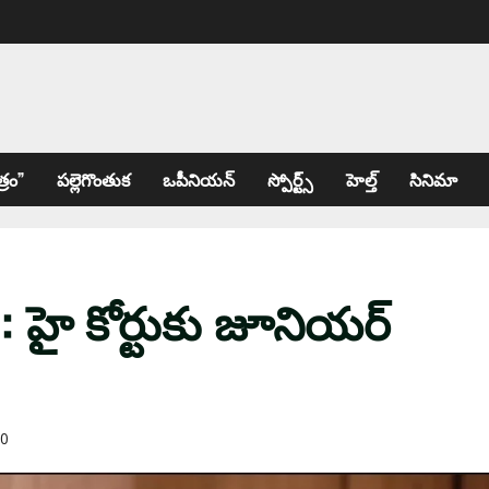
్రం”
పల్లెగొంతుక
ఒపీనియన్
స్పోర్ట్స్
హెల్త్
సినిమా
 హై కోర్టు‌కు జూనియర్
0