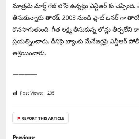
మాత్రమే మార్ట్ గేజ్ లోన్ ఉన్నట్లు ఎన్టీఆర్ కు చెప్పింది.
తీసుకున్నారు తారక్. 2003 నుండి ప్లాట్ ఒనర్ గా తార
కొనసాగుతుంది. గీత ల‌క్ష్మి తీసుకున్న లోన్లు తీర్చ‌లేన
ప్ర‌య‌త్నించారు. దీనిపై బ్యాంకు మేనేజ‌ర్ల‌పై ఎన్టీఆర్ 
ఆశ్ర‌యించారు.
————
Post Views:
205
⚑
REPORT THIS ARTICLE
Previous: