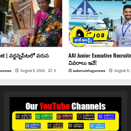
జాబ్ అలర్ట్స్
et | వర్ధన్నపేటలో వరుస
AAI Junior Executive Recruitm
వివరాలు ఇవే!
gunews
August 9, 2026
0
aakerutelugunews
August 9,