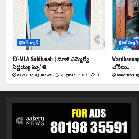
బ్రేకింగ్ న్యూస్
బ్రేకింగ్ న్యూస్
EX-MLA Siddhaiah | మాజీ ఎమ్మెల్యే
Wardhannap
సిద్దయ్య మృ*తి
చోరీలు..
aakerutelugunews
August 9, 2026
0
aakerutelu