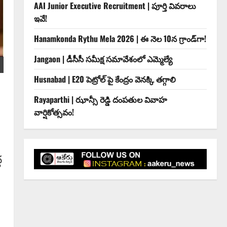
AAI Junior Executive Recruitment | పూర్తి వివరాలు
ఇవే!
Hanamkonda Rythu Mela 2026 | ఈ నెల 10న గ్రాండ్‌గా!
Jangaon | డీసీసీ సమీక్ష సమావేశంలో ఎమ్మెల్యే
Husnabad | E20 పెట్రోల్ పై కేంద్రం వెనక్కి తగ్గాలి
Rayaparthi | ఝాన్సీ రెడ్డి దంపతుల వివాహ
వార్షికోత్సవం!
ద