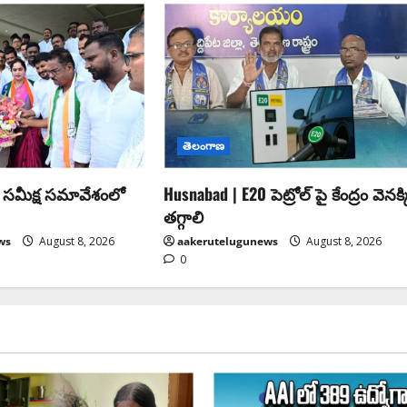
తెలంగాణ
సీ సమీక్ష సమావేశంలో
Husnabad | E20 పెట్రోల్ పై కేంద్రం వెనక్క
తగ్గాలి
ws
August 8, 2026
aakerutelugunews
August 8, 2026
0