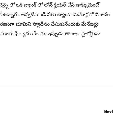
 చెన్నై లో ఒక బ్యాంక్ లో లోన్ క్లియర్ చేసి డాక్యుమెంట్
క్ ఉన్నారు. అప్పటినుండి పలు బ్యాంకు మేనేజర్లతో వివాదం
ి కార‌ణంగా భూమిని స్వాధీనం చేసుకునేందుకు మేనేజ‌ర్లు
పోలీసుల‌కు ఫిర్యాదు చేశారు. ఇప్పుడు తాజాగా హైకోర్టును
Next