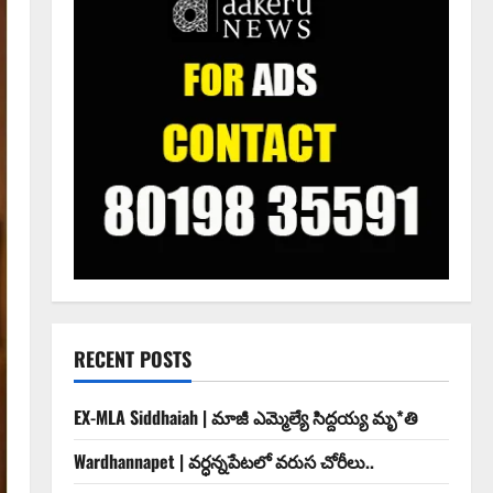
RECENT POSTS
EX-MLA Siddhaiah | మాజీ ఎమ్మెల్యే సిద్దయ్య మృ*తి
Wardhannapet | వర్ధన్నపేటలో వరుస చోరీలు..