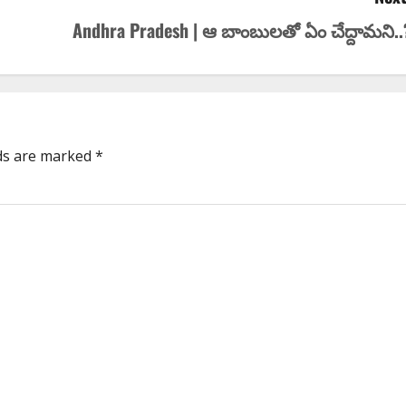
Andhra Pradesh | ఆ బాంబుల‌తో ఏం చేద్దామ‌ని..
lds are marked
*