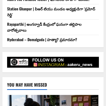
Station Ghanpur | పిఆర్ టియు మండల అధ్యక్షుడిగా ‘ప్రమోద్
రెడ్డి’
Rayaparthi | అంగన్వాడీ కేంద్రంలో ఘనంగా తల్లిపాల
వారోత్సవాలు
Hyderabad – Domalguda | హత్యా? ప్రమాదమా?
YOU MAY HAVE MISSED