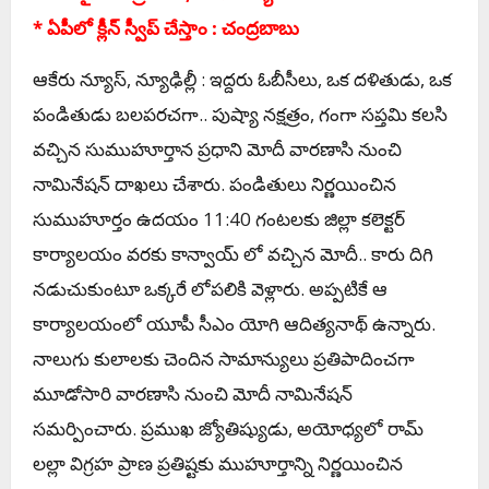
* ఏపీలో క్లీన్ స్వీప్ చేస్తాం : చ‌ంద్ర‌బాబు
ఆకేరు న్యూస్‌, న్యూఢిల్లీ : ఇద్ద‌రు ఓబీసీలు, ఒక ద‌ళితుడు, ఒక
పండితుడు బ‌ల‌ప‌ర‌చ‌గా.. పుష్యా నక్షత్రం, గంగా సప్తమి కలసి
వచ్చిన సుముహూర్తాన ప్రధాని మోదీ వారణాసి నుంచి
నామినేష‌న్ దాఖ‌లు చేశారు. పండితులు నిర్ణయించిన
సుముహూర్తం ఉదయం 11:40 గంటలకు జిల్లా కలెక్టర్
కార్యాలయం వరకు కాన్వాయ్ లో వచ్చిన మోదీ.. కారు దిగి
నడుచుకుంటూ ఒక్కరే లోపలికి వెళ్లారు. అప్పటికే ఆ
కార్యాలయంలో యూపీ సీఎం యోగి ఆదిత్యనాథ్ ఉన్నారు.
నాలుగు కులాలకు చెందిన సామాన్యులు ప్రతిపాదించ‌గా
మూడోసారి వార‌ణాసి నుంచి మోదీ నామినేష‌న్
స‌మ‌ర్పించారు. ప్రముఖ జ్యోతిష్యుడు, అయోధ్యలో రామ్
లల్లా విగ్రహ ప్రాణ ప్రతిష్టకు ముహూర్తాన్ని నిర్ణయించిన