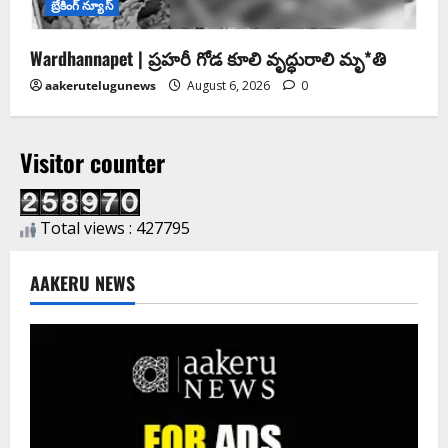
బ్రేకింగ్ న్యూస్
Wardhannapet | ప్రహరీ గోడ కూలి వృద్ధురాలి మృ*తి
aakerutelugunews
August 6, 2026
0
Visitor counter
Total views : 427795
AAKERU NEWS