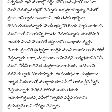
ఏర్పడింది. ఇది మాటల్లో వర్ణించలేని అనుభూతి’ అంటూ
మోదీ చెమర్చిన కళ్లతో చెప్పారు. ఒక ప్రజాస్వామ్య దేశంలో
ప్రజల ఆశీర్వాదం ఉండాలని, అది తనకు ఇకపైనా
కొనసాగుతుందన్నారు. మోదీ ఇప్ప‌టికే రెండు సార్లు వార‌ణాసి
నుంచి భారీ విజయాన్ని సొంతం చేసుకున్నారు. మూడోసారి
అంత‌కు మించి మెజారిటీ వ‌స్తుంద‌ని ఆశాభావం వ్య‌క్తం
చేశారు. ప్రధానికి ప్రత్యర్థిగా కాంగ్రెస్ నుంచి అజయ్ రాయ్ పోటీ
చేస్తున్నారు. కాగా, చంద్ర‌బాబు నామినేష‌న్ కార్య‌క్ర‌మానికి ఏపీ
నుంచి టీడీపీ అధినేత చంద్ర‌బాబునాయుడు, జ‌న‌సేనాని
ప‌వ‌న్ క‌ల్యాణ్ హాజ‌ర‌య్యారు. ఈ సంద‌ర్భంగా చంద్ర‌బాబు
అక్క‌డ మీడియాతో మాట్లాడుతూ ఏపీలో తాము క్లీన్ స్వీప్
చేస్తామ‌న్నారు. పెరిగిన పోలింగ్ శాతం త‌మ‌కు
అనుకూలిస్తుంద‌ని, ఏపీలో ఏర్ప‌డేది ఎన్డీఏ కూట‌మి
ప్ర‌భుత్వ‌మే అని జోష్యం చెప్పారు.