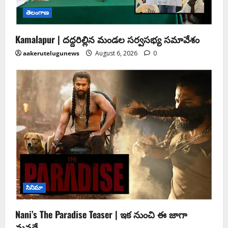
తెలంగాణ
Kamalapur | దద్దరిల్లిన మండల సర్వసభ్య సమావేశం
aakerutelugunews
August 6, 2026
0
సినిమా
Nani’s The Paradise Teaser | ఇక నుంచి ఈ జాగా
మనదే..