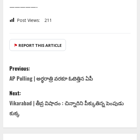
—————-
Post Views:
211
⚑
REPORT THIS ARTICLE
Previous:
AP Polling | అర్ధ‌రాత్రి వ‌ర‌కూ ఓటెత్తిన ఏపీ
Next:
Vikarabad | తీవ్ర విషాదం : చిన్నారిని పీక్కుతిన్న పెంపుడు
కుక్క‌