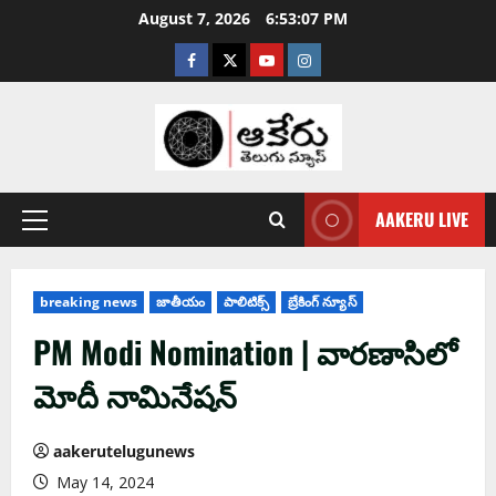
August 7, 2026
6:53:08 PM
AAKERU LIVE
breaking news
జాతీయం
పాలిటిక్స్
బ్రేకింగ్ న్యూస్
PM Modi Nomination | వార‌ణాసిలో
మోదీ నామినేష‌న్‌
aakerutelugunews
May 14, 2024