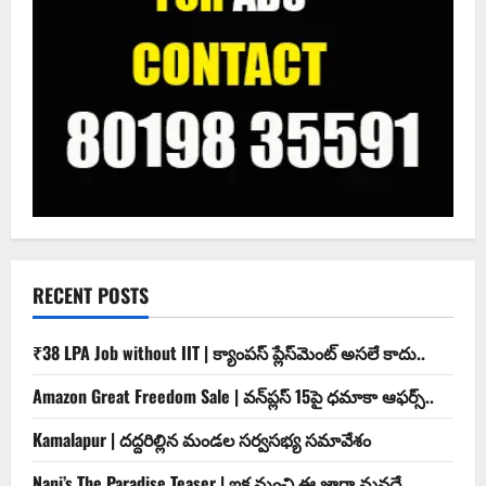
RECENT POSTS
₹38 LPA Job without IIT | క్యాంపస్ ప్లేస్‌మెంట్ అసలే కాదు..
Amazon Great Freedom Sale | వన్‌ప్లస్ 15పై ధమాకా ఆఫర్స్..
Kamalapur | దద్దరిల్లిన మండల సర్వసభ్య సమావేశం
Nani’s The Paradise Teaser | ఇక నుంచి ఈ జాగా మనదే..