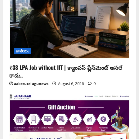
జాతీయం
₹38 LPA Job without IIT | క్యాంపస్ ప్లేస్‌మెంట్ అసలే
కాదు..
aakerutelugunews
August 6, 2026
0