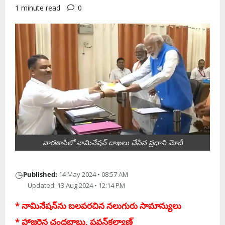
1 minute read
0
వారణాసిలో నామినేషన్ దాఖలు చేసిన ప్రధాని మోదీ
◷
Published:
14 May 2024 • 08:57 AM
Updated: 13 Aug 2024 • 12:14 PM
* నామినేష‌న్‌ను బ‌ల‌ప‌ర‌చిన న‌లుగురు సామాన్యులు
* హాజ‌రైన చంద్ర‌బాబు, ప‌వ‌న్‌క‌ల్యాణ్‌