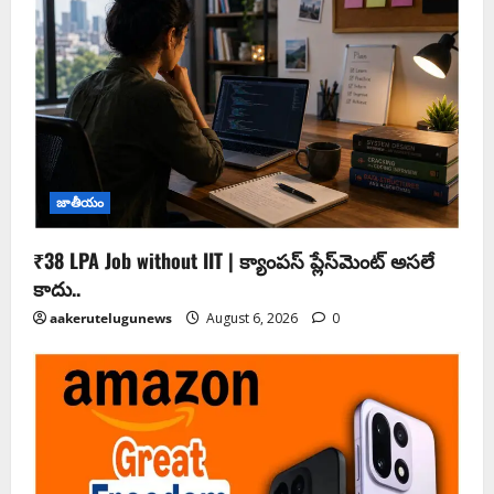
జాతీయం
₹38 LPA Job without IIT | క్యాంపస్ ప్లేస్‌మెంట్ అసలే
కాదు..
aakerutelugunews
August 6, 2026
0