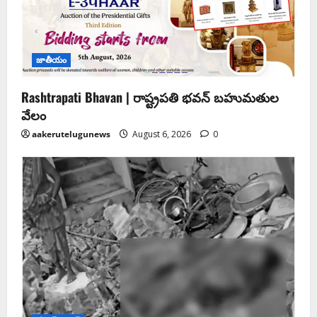
జాతీయం
Rashtrapati Bhavan | రాష్ట్రపతి భవన్ బహుమతుల
వేలం
aakerutelugunews
August 6, 2026
0