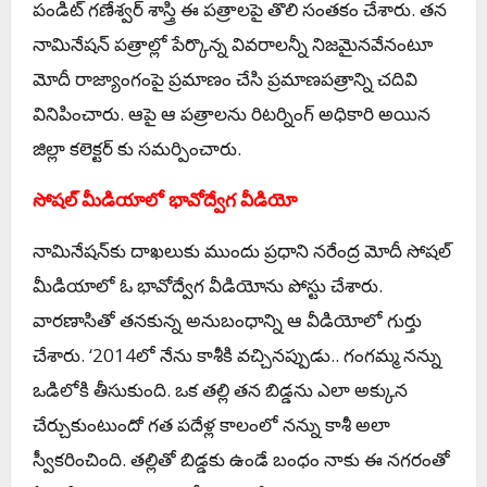
పండిట్ గణేశ్వర్ శాస్త్రి ఈ పత్రాలపై తొలి సంతకం చేశారు. తన
నామినేషన్ పత్రాల్లో పేర్కొన్న వివరాలన్నీ నిజమైనవేనంటూ
మోదీ రాజ్యాంగంపై ప్రమాణం చేసి ప్రమాణపత్రాన్ని చదివి
వినిపించారు. ఆపై ఆ పత్రాలను రిటర్నింగ్ అధికారి అయిన
జిల్లా కలెక్టర్ కు సమర్పించారు.
సోష‌ల్ మీడియాలో భావోద్వేగ వీడియో
నామినేష‌న్‌కు దాఖలుకు ముందు ప్ర‌ధాని న‌రేంద్ర‌ మోదీ సోషల్
మీడియాలో ఓ భావోద్వేగ వీడియోను పోస్టు చేశారు.
వారణాసితో తనకున్న అనుబంధాన్ని ఆ వీడియోలో గుర్తు
చేశారు. ‘2014లో నేను కాశీకి వచ్చినప్పుడు.. గంగమ్మ నన్ను
ఒడిలోకి తీసుకుంది. ఒక తల్లి తన బిడ్డను ఎలా అక్కున
చేర్చుకుంటుందో గత పదేళ్ల కాలంలో నన్ను కాశీ అలా
స్వీకరించింది. తల్లితో బిడ్డకు ఉండే బంధం నాకు ఈ నగరంతో