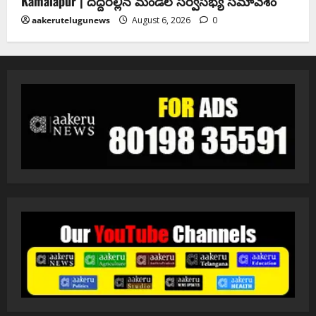
Kamalapur | దద్దరిల్లిన మండల సర్వసభ్య సమావేశం
aakerutelugunews
August 6, 2026
0