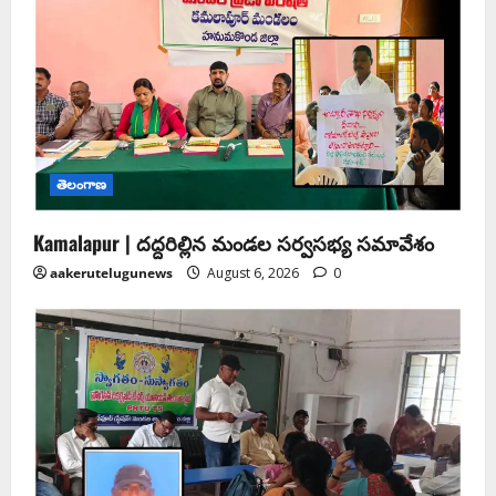
తెలంగాణ
Kamalapur | దద్దరిల్లిన మండల సర్వసభ్య సమావేశం
aakerutelugunews
August 6, 2026
0