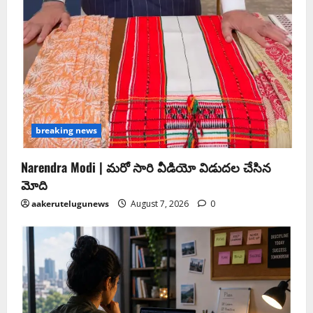
breaking news
Narendra Modi | మ‌రో సారి వీడియో విడుద‌ల చేసిన
మోది
aakerutelugunews
August 7, 2026
0