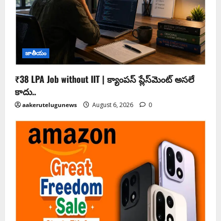
జాతీయం
₹38 LPA Job without IIT | క్యాంపస్ ప్లేస్‌మెంట్ అసలే
కాదు..
aakerutelugunews
August 6, 2026
0