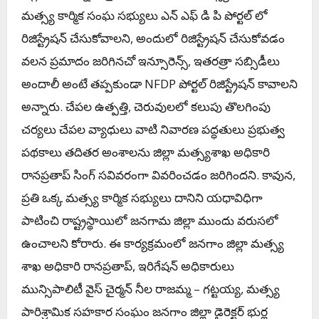
మత్స్య కార్మిక సంఘ సభ్యులు ఎన్ ఎఫ్ డి పి పోర్టల్ లో
రిజిస్ట్రేషన్ చేసుకోవాలని, అందులో రిజిస్ట్రేషన్ చేసుకోవడం
వలన ప్రమాదం జరిగినచో ఇన్సూరెన్స్, ఇతరత్రా సబ్సిడీలు
అందాలీ అంటే తప్పకుండా NFDP పోర్టల్ రిజిస్ట్రేషన్ కావాలని
అన్నారు. చేపల ఉత్పత్తి, చెరువులలో కలుపు తొలగింపు
చర్యలు చేపల వ్యాధులు వాటి నివారణ పద్ధతులు ప్రభుత్వ
పథకాలు తదితర అంశాలను జిల్లా మత్స్యశాఖ అధికారి
రానప్రతాప్ సింగ్ సవివరంగా వివరించడం జరిగిందని. కావున,
ప్రతి ఒక్క మత్స్య కార్మిక సభ్యులు దానిని యధావిధిగా
పాటించి రాష్ట్రస్థాయిలో జనగామ జిల్లా ముందు వరుసలో
ఉంచాలని కోరారు. ఈ కార్యక్రమంలో జనగాం జిల్లా మత్స్య
శాఖ అధికారి రానప్రతాప్, ఇరిగేషన్ అధికారులు
మున్సిపాలిటీ వైస్ చైర్మన్ నీల రాజమ్మ – గట్టయ్య, మత్స్య
పారిశ్రామిక సహకార సంఘం జనగాం జిల్లా డైరెక్టర్ భుర్ల