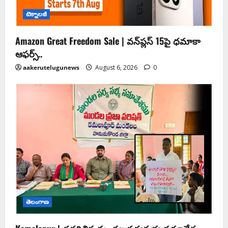
టెక్నాలజీ
Amazon Great Freedom Sale | వన్‌ప్లస్ 15పై ధమాకా
ఆఫర్స్..
aakerutelugunews
August 6, 2026
0
తెలంగాణ