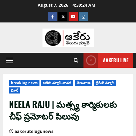
August 7, 2026
4:39:25 AM
AAKERU LIVE
breaking news
ఆకేరు న్యూస్ చానల్
తెలంగాణ
బ్రేకింగ్ న్యూస్
మోర్
NEELA RAJU | మత్స్య కార్మికులకు
చీఫ్ ప్రమోటర్ పిలుపు
aakerutelugunews