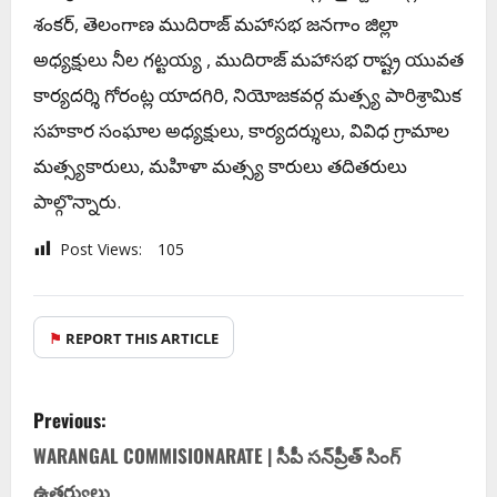
శంకర్, తెలంగాణ ముదిరాజ్ మహాసభ జనగాం జిల్లా
అధ్యక్షులు నీల గట్టయ్య , ముదిరాజ్ మహాసభ రాష్ట్ర యువత
కార్యదర్శి గోరంట్ల యాదగిరి, నియోజకవర్గ మత్స్య పారిశ్రామిక
సహకార సంఘాల అధ్యక్షులు, కార్యదర్శులు, వివిధ గ్రామాల
మత్స్యకారులు, మహిళా మత్స్య కారులు తదితరులు
పాల్గొన్నారు.
Post Views:
105
⚑
REPORT THIS ARTICLE
Previous:
WARANGAL COMMISIONARATE | సీపీ సన్‌ప్రీత్ సింగ్
ఉత్తర్వులు