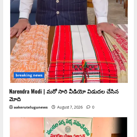
breaking news
Narendra Modi | మ‌రో సారి వీడియో విడుద‌ల చేసిన
మోది
aakerutelugunews
August 7, 2026
0