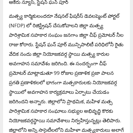
ఆకేరు న్యూస్, స్టేషన్ ఘన్ పూర్
మత్స్య కార్మికులందరూ నేషనల్ ఫిషరీస్ డెవలప్మెంట్ పోర్టల్
(NFDP) లో రిజిస్ట్రేషన్ చేసుకోవాలని జిల్లా మత్స్య
పారిశ్రామిక సహకార సంఘం జనగాం జిల్లా చీఫ్ ప్రమోటర్ నీల
రాజు కోరారు. స్టేషన్ ఘన్ పూర్ మున్సిపాలిటీ పరిధిలోనీ రైతు
వేదిక నందు జిల్లా నియోజకవర్గ స్థాయి మత్స్య కారుల
అవగాహన సమావేశం జరిగింది. ఈ సందర్భంగా చీఫ్
ప్రమోటర్ మాట్లాడుతూ 99 రోజుల ప్రణాళిక ప్రజా పాలన
ప్రగతి ప్రణాళికలలో భాగంగా మత్సకారులకు నియోజకవర్గ
స్థాయిలో అవగాహన కార్యక్రమాలు ఏర్పాటు చేయడం
జరిగిందని అన్నారు. జిల్లాలోని ప్రాథమిక, మహిళ మత్స
పారిశ్రామిక సహకార సంఘాలు సభ్యుల అభివృద్ధి కొరకు
నియోజకవర్గస్థాయి సమావేశాలు నిర్వహిస్తున్నట్లు తెలిపారు.
జిల్లాలోని అన్ని సొసైటీలలోని మహిళా మత్స్యకారులు అలాగే