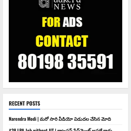
RECENT POSTS
Narendra Modi | మ‌రో సారి వీడియో విడుద‌ల చేసిన మోది
₹38 LPA Job without IIT | క్యాంపస్ ప్లేస్‌మెంట్ అసలే కాదు..