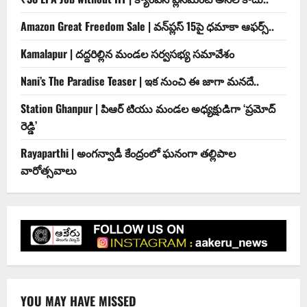
Amazon Great Freedom Sale | వన్‌ప్లస్ 15పై ధమాకా ఆఫర్స్..
Kamalapur | దద్దరిల్లిన మండల సర్వసభ్య సమావేశం
Nani’s The Paradise Teaser | ఇక నుంచి ఈ జాగా మనదే..
Station Ghanpur | పిఆర్ టియు మండల అధ్యక్షుడిగా ‘ప్రమోద్
రెడ్డి’
Rayaparthi | అంగన్వాడీ కేంద్రంలో ఘనంగా తల్లిపాల
వారోత్సవాలు
YOU MAY HAVE MISSED