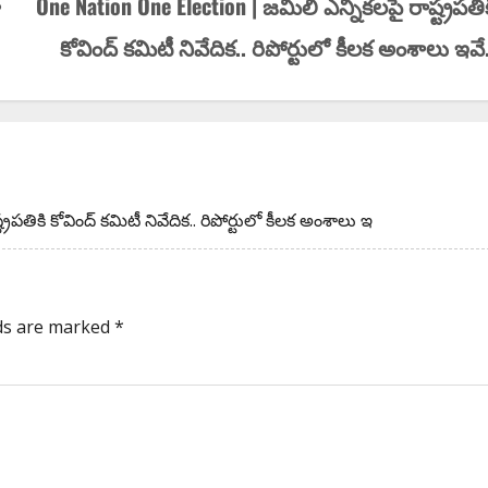
ా
One Nation One Election | జ‌మిలి ఎన్నిక‌ల‌పై రాష్ట్ర‌ప‌తిక
కోవింద్ క‌మిటీ నివేదిక.. రిపోర్టులో కీలక అంశాలు ఇవే.
ప‌తికి కోవింద్ క‌మిటీ నివేదిక.. రిపోర్టులో కీలక అంశాలు ఇ
lds are marked
*