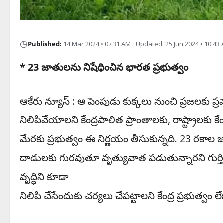
◷
Published:
14 Mar 2024 • 07:31 AM
Updated: 25 Jun 2024 • 10:43
* 23 జాతులను నిషేధించిన భారత ప్రభుత్వం
ఆకేరు న్యూస్ : ఆ పెంపుడు కుక్కలు నుంచి ప్రజలకు 
నిలిపివేయాలని కేంద్రపాలిత ప్రాంతాలకు, రాష్ట్రాలకు కేం
మేరకు ప్రభుత్వం ఈ నిర్ణయం తీసుకున్నది. 23 రకాల
దాడులకు గురవుతూ వృత్యువాత పడుతున్నారని గుర్తి
వృద్ధిని కూడా
నిలిపి చేసేందుకు చర్యలు చేపట్టాలని కేంద్ర ప్రభుత్వం ల