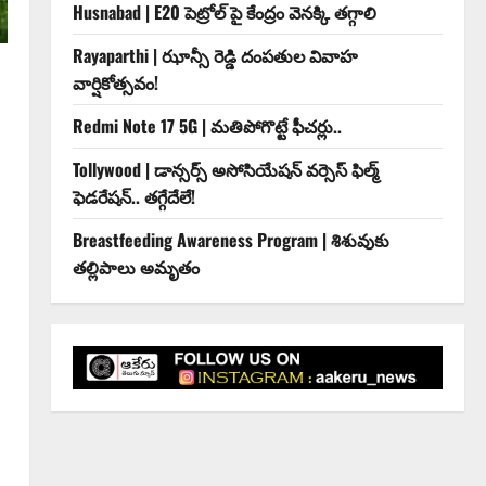
Husnabad | E20 పెట్రోల్ పై కేంద్రం వెనక్కి తగ్గాలి
Rayaparthi | ఝాన్సీ రెడ్డి దంపతుల వివాహ
వార్షికోత్సవం!
Redmi Note 17 5G | మతిపోగొట్టే ఫీచర్లు..
Tollywood | డాన్సర్స్ అసోసియేషన్ వర్సెస్ ఫిల్మ్
ఫెడరేషన్.. తగ్గేదేలే!
Breastfeeding Awareness Program | శిశువుకు
తల్లిపాలు అమృతం