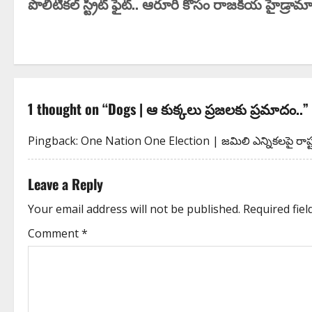
పొలిటికల్ స్ట్రీట్ ఫైట్.. ఆరూరి కోసం రాజకీయ హైడ్రామ
1 thought on “
Dogs | ఆ కుక్కలు ప్రజలకు ప్రమాదం..
”
Pingback:
One Nation One Election | జ‌మిలి ఎన్నిక‌ల‌పై రాష్ట్ర‌
Leave a Reply
Your email address will not be published.
Required fie
Comment
*