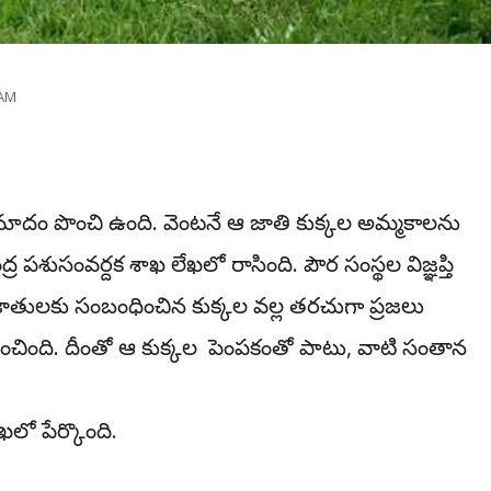
 AM
ప్రమాదం పొంచి ఉంది. వెంటనే ఆ జాతి కుక్కల అమ్మకాలను
ద్ర పశుసంవర్దక శాఖ లేఖలో రాసింది. పౌర సంస్థల విజ్ఞప్తి
 జాతులకు సంబంధించిన కుక్కల వల్ల తరచుగా ప్రజలు
ంచింది. దీంతో ఆ కుక్కల పెంపకంతో పాటు, వాటి సంతాన
ేఖలో పేర్కొంది.