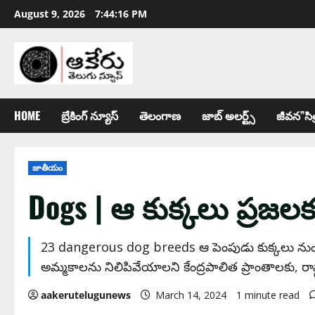
August 9, 2026
7:44:17 PM
HOME
బ్రేకింగ్ న్యూస్
తెలంగాణ
జాబ్ అల‌ర్ట్స్
జీవన”సిత
జాతీయం
Dogs | ఆ కుక్కలు ప్రజలక
23 dangerous dog breeds ఆ పెంపుడు కుక్కలు నుంచి
అమ్మకాలను నిలిపివేయాలని కేంద్రపాలిత ప్రాంతాలకు, రాష్
aakerutelugunews
March 14, 2024
1 minute read