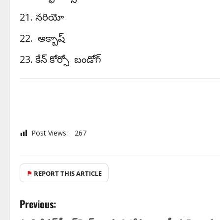
నరియో
అక్బాష్
కేన్ కోర్సో బండోగ్
Post Views:
267
⚑
REPORT THIS ARTICLE
Previous: