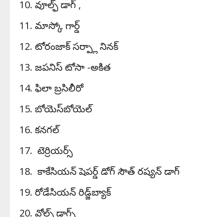
వూల్ఫ్ డాగ్ ,
మాస్కో గార్డ్
టోరంజాక్ సర్ప్లా నినక్
జపనిస్ టోసా -అకిత
ఫిలా బ్రసిలీరో
బోయెస్‌బోయెల్
కనగల్
టెర్రియర్స్
కాకేసియన్ షెపర్డ్ డోగ్ సౌత్ రష్యన్ డాగ్
రోడేసియన్ రిడ్జ్‌బ్యాక్
వోల్ఫ్ డాగ్స్