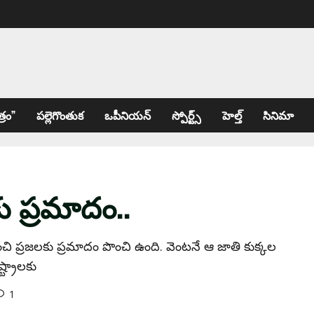
్రం”
పల్లెగొంతుక
ఒపీనియన్
స్పోర్ట్స్
హెల్త్
సినిమా
ు ప్రమాదం..
 ప్రజలకు ప్రమాదం పొంచి ఉంది. వెంటనే ఆ జాతి కుక్కల
ట్రాలకు
1