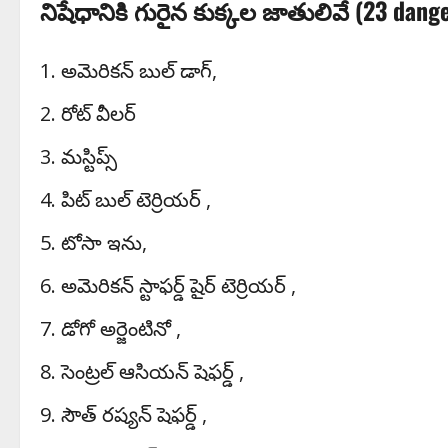
నిషేధానికి గురైన కుక్కల జాతులివే (23 dang
అమెరికన్ బుల్ డాగ్,
రోట్ వీలర్
మస్టిప్స్
పిట్ బుల్ టెర్రియర్ ,
టోసా ఇను,
అమెరికన్ స్టాఫర్డ్ షైర్ టెర్రియర్ ,
డోగో అర్జెంటినో ,
సెంట్రల్ ఆసియన్ షెఫర్డ్ ,
సౌత్ రష్యన్ షెఫర్డ్ ,