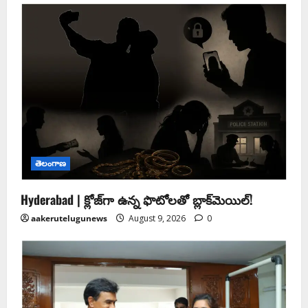
తెలంగాణ
Hyderabad | క్లోజ్‌గా ఉన్న ఫొటోలతో బ్లాక్‌మెయిల్‌!
aakerutelugunews
August 9, 2026
0