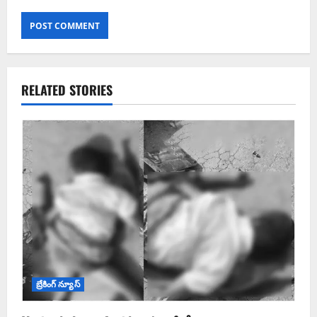
RELATED STORIES
బ్రేకింగ్ న్యూస్