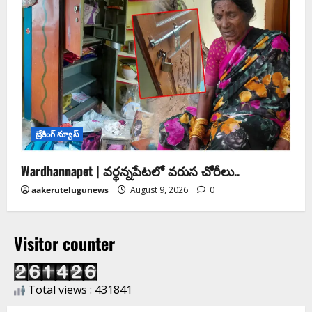
బ్రేకింగ్ న్యూస్
Wardhannapet | వర్ధన్నపేటలో వరుస చోరీలు..
aakerutelugunews
August 9, 2026
0
Visitor counter
Total views : 431841