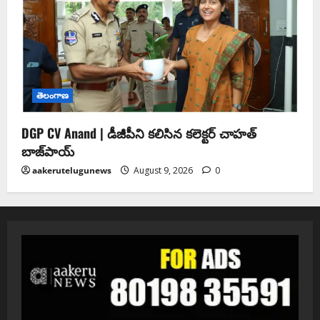
తెలంగాణ
DGP CV Anand | డీజీపీని కలిసిన కలెక్టర్ చాహత్
బాజ్‌పాయ్
aakerutelugunews
August 9, 2026
0