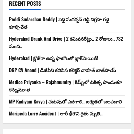
RECENT POSTS
Peddi Sudarshan Reddy | పెద్ది సుదర్శన్ రెడ్డి విగ్రహ గద్దె
కూల్చివేత
Hyderabad Drunk And Drive | 2 కమిషనరేట్లు.. 2 రోజులు.. 732
మంది..
Hyderabad | క్లోజ్‌గా ఉన్న ఫొటోలతో బ్లాక్‌మెయిల్‌!
DGP CV Anand | డీజీపీని కలిసిన కలెక్టర్ చాహత్ బాజ్‌పాయ్
Medico Priyanka – Rajahmundry | కిమ్స్‌లో చికిత్స పొందుతూ
కన్నుమూత
MP Kadiyam Kavya | చదువుతో ఎదగాలి.. ఐక్యతతో బలపడాలి
Maripeda Lorry Accident | లారీ ఢీకొని రైతు మృతి..