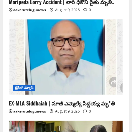
Maripeda Lorry Accident | లారీ ఢీకొని రైతు మృతి..
aakerutelugunews
August 9, 2026
0
బ్రేకింగ్ న్యూస్
EX-MLA Siddhaiah | మాజీ ఎమ్మెల్యే సిద్దయ్య మృ*తి
aakerutelugunews
August 9, 2026
0