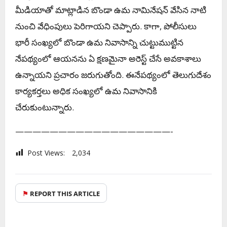
మీడియాతో మాట్లాడిన బొండా ఉమ నామినేషన్ వేసిన నాటి
నుంచి వేధింపులు పెరిగాయ‌ని చెప్పారు. కాగా, పోలీసులు
భారీ సంఖ్య‌లో బొండా ఉమ నివాసాన్ని చుట్టుముట్టిన
నేప‌థ్యంలో ఆయ‌న‌ను ఏ క్ష‌ణ‌మైనా అరెస్ట్ చేసే అవ‌కాశాలు
ఉన్నాయ‌ని ప్ర‌చారం జ‌రుగుతోంది. ఈనేప‌థ్యంలో తెలుగుదేశం
కార్య‌క‌ర్త‌లు అధిక సంఖ్య‌లో ఉమ నివాసానికి
చేరుకుంటున్నారు.
——————————————————-
Post Views:
2,034
⚑
REPORT THIS ARTICLE