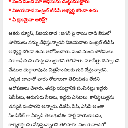
* వంద మంది మా ఆఫీసును చుట్టుముట్టారు
* విజ‌య‌వాడ సెంట్ర‌ల్ టీడీపీ అభ్య‌ర్థి బొండా ఉమ‌
* ఏ క్ష‌ణ‌మైనా అరెస్ట్?
ఆకేరు న్యూస్‌, విజ‌య‌వాడ : జ‌గ‌న్ పై రాయి దాడి కేసులో
పోలీసులు న‌న్ను వేధిస్తున్నార‌ని విజ‌య‌వాట సెంట్ర‌ల్ టీడీపీ
అభ్య‌ర్థి బొండా ఉమ ఆరోపించారు. వంద మంది పోలీసులు
మా ఆఫీసును చుట్టుముట్టార‌ని తెలిపారు. మా పేర్లు చెప్పాల‌ని
వేముల దుర్గారావును చిత్ర‌హింస‌ల‌కు గురి చేస్తున్నార‌ని,
ఎక్క‌డ దాచారో వారం రోజులుగా తెలియ‌డం లేద‌ని
ఆరోప‌ణ‌లు చేశారు. త‌న‌పై యుద్ధానికి పంపిన‌ట్లు ఇద్ద‌రు
ఏసీపీలు, ఆరుగురు సీఐలు, ఇద్ద‌రు ఎస్ఐలు, కానిస్టేబుళ్ల‌ను
త‌న‌పైకి పంపార‌ని అన్నారు. డీజీపీ, సీపీ, ఏసీపీ అంతా
సిండికేట్ గా ఏర్ప‌డి తెలుగుదేశం పార్టీ నాయ‌కుల‌ను,
కార్య‌క‌ర్త‌లను వేధిస్తున్నార‌ని తెలిపారు. విజ‌య‌వాడ‌లో