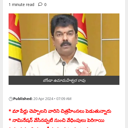
1 minute read
0
బోండా ఉమామహేశ్వర రావు
◷
Published:
20 Apr 2024 • 07:09 AM
* మా పేర్లు చెప్పాల‌ని వారిని చిత్ర‌హింస‌లు పెడుతున్నారు
* నామినేష‌న్ వేసిన‌ప్ప‌టి నుంచి వేధింపులు పెరిగాయి