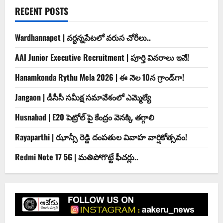
RECENT POSTS
Wardhannapet | వర్ధన్నపేటలో వరుస చోరీలు..
AAI Junior Executive Recruitment | పూర్తి వివరాలు ఇవే!
Hanamkonda Rythu Mela 2026 | ఈ నెల 10న గ్రాండ్‌గా!
Jangaon | డీసీసీ సమీక్ష సమావేశంలో ఎమ్మెల్యే
Husnabad | E20 పెట్రోల్ పై కేంద్రం వెనక్కి తగ్గాలి
Rayaparthi | ఝాన్సీ రెడ్డి దంపతుల వివాహ వార్షికోత్సవం!
Redmi Note 17 5G | మతిపోగొట్టే ఫీచర్లు..