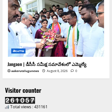
తెలంగాణ
Jangaon | డీసీసీ సమీక్ష సమావేశంలో ఎమ్మెల్యే
aakerutelugunews
August 8, 2026
0
Visitor counter
Total views : 431161