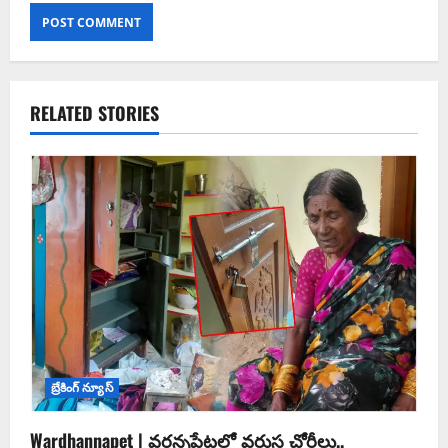
RELATED STORIES
బ్రేకింగ్ న్యూస్
Wardhannapet | వర్ధన్నపేటలో వరుస చోరీలు..