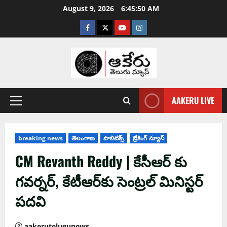
August 9, 2026
6:45:51 AM
AAKERU LIVE
breaking news
తెలంగాణ
పాలిటిక్స్
బ్రేకింగ్ న్యూస్
CM Revanth Reddy | కేసీఆర్ కు
గ‌వ‌ర్న‌ర్‌, కేటీఆర్‌కు సెంట్ర‌ల్ మినిస్ట‌ర్
ప‌ద‌వి
aakerutelugunews