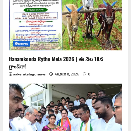
తెలంగాణ
Hanamkonda Rythu Mela 2026 | ఈ నెల 10న
గ్రాండ్‌గా!
aakerutelugunews
August 8, 2026
0