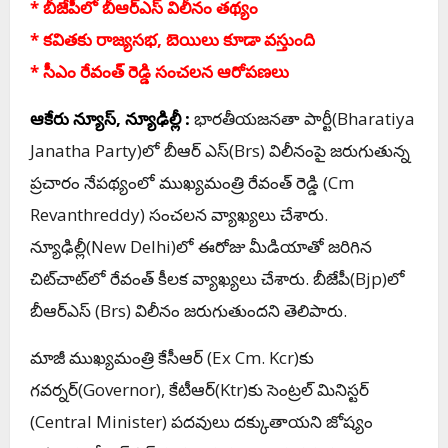
* బీజేపీలో బీఆర్ఎస్ విలీనం త‌థ్యం
* క‌విత‌కు రాజ్య‌స‌భ‌, బెయిలు కూడా వ‌స్తుంది
* సీఎం రేవంత్ రెడ్డి సంచ‌ల‌న ఆరోప‌ణ‌లు
ఆకేరు న్యూస్‌, న్యూఢిల్లీ :
భార‌తీయ‌జ‌న‌తా పార్టీ(Bharatiya
Janatha Party)లో బీఆర్ ఎస్(Brs) విలీనంపై జ‌రుగుతున్న
ప్ర‌చారం నేప‌థ్యంలో ముఖ్య‌మంత్రి రేవంత్ రెడ్డి (Cm
Revanthreddy) సంచ‌ల‌న వ్యాఖ్య‌లు చేశారు.
న్యూఢిల్లీ(New Delhi)లో ఈరోజు మీడియాతో జ‌రిగిన
చిట్‌చాట్‌లో రేవంత్ కీల‌క వ్యాఖ్య‌లు చేశారు. బీజేపీ(Bjp)లో
బీఆర్ఎస్ (Brs) విలీనం జ‌రుగుతుంద‌ని తెలిపారు.
మాజీ ముఖ్య‌మంత్రి కేసీఆర్ (Ex Cm. Kcr)కు
గ‌వ‌ర్న‌ర్‌(Governor), కేటీఆర్‌(Ktr)కు సెంట్ర‌ల్ మినిస్ట‌ర్
(Central Minister) ప‌ద‌వులు ద‌క్కుతాయ‌ని జోష్యం