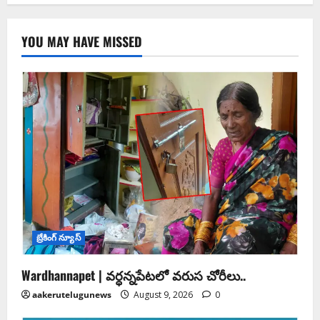
YOU MAY HAVE MISSED
బ్రేకింగ్ న్యూస్
Wardhannapet | వర్ధన్నపేటలో వరుస చోరీలు..
aakerutelugunews
August 9, 2026
0