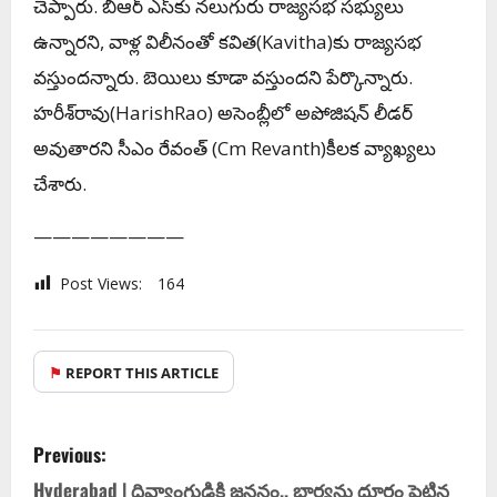
చెప్పారు. బీఆర్ ఎస్‌కు న‌లుగురు రాజ్య‌స‌భ స‌భ్యులు
ఉన్నార‌ని, వాళ్ల విలీనంతో క‌విత‌(Kavitha)కు రాజ్య‌స‌భ
వ‌స్తుందన్నారు. బెయిలు కూడా వ‌స్తుంద‌ని పేర్కొన్నారు.
హ‌రీశ్‌రావు(HarishRao) అసెంబ్లీలో అపోజిష‌న్ లీడ‌ర్
అవుతారని సీఎం రేవంత్ (Cm Revanth)కీల‌క వ్యాఖ్య‌లు
చేశారు.
————————
Post Views:
164
⚑
REPORT THIS ARTICLE
Previous:
Hyderabad | దివ్యాంగుడికి జ‌న‌నం.. భార్య‌ను దూరం పెట్టిన