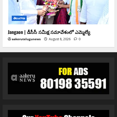
తెలంగాణ
Jangaon | డీసీసీ సమీక్ష సమావేశంలో ఎమ్మెల్యే
aakerutelugunews
August 8, 2026
0