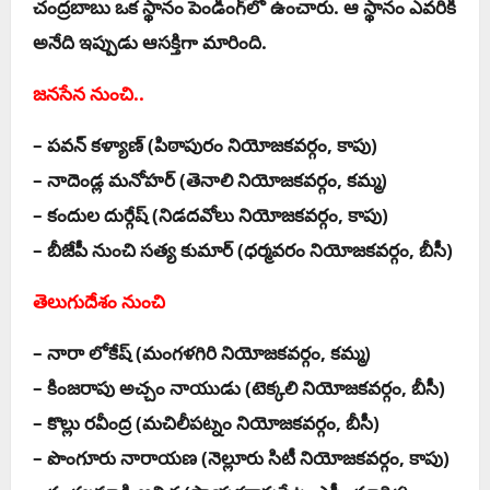
చంద్ర‌బాబు ఒక స్థానం పెండింగ్‌లో ఉంచారు. ఆ స్థానం ఎవ‌రికి
అనేది ఇప్పుడు ఆస‌క్తిగా మారింది.
జనసేన నుంచి..
– పవన్ కళ్యాణ్ (పిఠాపురం నియోజ‌క‌వ‌ర్గం, కాపు)
– నాదెండ్ల మనోహర్ (తెనాలి నియోజ‌క‌వ‌ర్గం, క‌మ్మ‌)
– కందుల దుర్గేష్ (నిడ‌ద‌వోలు నియోజ‌క‌వ‌ర్గం, కాపు)
– బీజేపీ నుంచి సత్య కుమార్ (ధ‌ర్మ‌వ‌రం నియోజ‌క‌వ‌ర్గం, బీసీ)
తెలుగుదేశం నుంచి
– నారా లోకేష్ (మంగ‌ళ‌గిరి నియోజ‌క‌వ‌ర్గం, క‌మ్మ‌)
– కింజ‌రాపు అచ్చం నాయుడు (టెక్క‌లి నియోజ‌క‌వ‌ర్గం, బీసీ)
– కొల్లు రవీంద్ర (మ‌చిలీప‌ట్నం నియోజ‌క‌వ‌ర్గం, బీసీ)
– పొంగూరు నారాయణ (నెల్లూరు సిటీ నియోజ‌క‌వ‌ర్గం, కాపు)