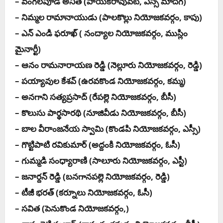
– వంగలపూడి అనిత (పాయ‌క‌రావుపేట‌, ఎస్సీ మాదిగ‌)
– నిమ్మ‌ల రామానాయుడు (పాల‌కొల్లు నియోజ‌క‌వ‌ర్గం, కాపు)
– ఎన్ ఎండి ఫ‌రూఖ్ ( నంద్యాల నియోజ‌క‌వ‌ర్గం, ముస్లిం
మైనార్టీ)
– ఆనం రామనారాయణ రెడ్డి (నెల్లూరు నియోజ‌క‌వ‌ర్గం, రెడ్డి)
– పయ్యావుల కేశవ్ (ఉర‌వ‌కొండ నియోజ‌క‌వ‌ర్గం, క‌మ్మ‌)
– అనగాని సత్యప్రసాద్ (రేప‌ల్లె నియోజ‌క‌వ‌ర్గం, బీసీ)
– కొలుసు పార్థసారథి (నూజివీడు నియోజ‌క‌వ‌ర్గం, బీసీ)
– బాల వీరాంజనేయ స్వామి (కొండ‌పి నియోజ‌క‌వ‌ర్గం, ఎస్సీ)
– గొట్టిపాటి రవికుమార్ (అద్దంకి నియోజ‌క‌వ‌ర్గం, ఓసీ)
– గుమ్మడి సంధ్యారాణి (సాలూరు నియోజ‌క‌వ‌ర్గం, ఎస్టీ)
– జనార్దన్ రెడ్డి (బ‌న‌గాన‌ప‌ల్లె నియోజ‌క‌వ‌ర్గం, రెడ్డి)
– టీజీ భరత్ (క‌ర్నూలు నియోజ‌క‌వ‌ర్గం, ఓసీ)
– స‌విత (పెనుకొండ నియోజ‌క‌వ‌ర్గం,)