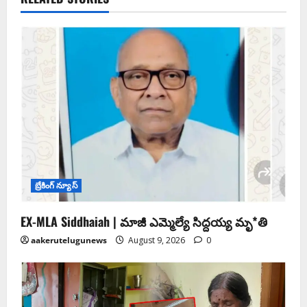
బ్రేకింగ్ న్యూస్
EX-MLA Siddhaiah | మాజీ ఎమ్మెల్యే సిద్దయ్య మృ*తి
aakerutelugunews
August 9, 2026
0