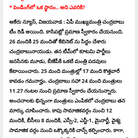
* పెండింగ్‌లో ఒక స్థానం.. అది ఎవ‌రికి?
ఆకేరు న్యూస్‌, విజ‌య‌వాడ :
ఏపీ ముఖ్య‌మంత్రి చంద్ర‌బాబు
టీం రెడీ అయింది. కాసేప‌ట్లో ప్ర‌మాణ స్వీకారం చేయ‌నుంది.
26 మందికి 25 మందితో కేబినెట్ ను సిద్దం చేశారు
చంద్ర‌బాబునాయుడు. త‌న టీమ్‌లో కూట‌మి పార్టీలు
జ‌న‌సేన‌కు మూడు, బీజేపీకి ఒకటి మంత్రి ప‌ద‌వులు
కేటాయించారు. 25 మంది మంత్రుల్లో 17 మంది కొత్త‌వారే
కావ‌డం గ‌మ‌నార్హం. చంద్ర‌బాబు స‌హా 24 మంది మంత్రులు
11.27 గంట‌ల నుంచి ప్ర‌మాణ స్వీకారం చేయ‌నున్నారు.
అంచనాలకు భిన్నంగా మంత్రులు ఎంపికలో చంద్రబాబు తన
మార్కు చూపించారు. కాపు సామాజిక‌వ‌ర్గం నుంచి 12
మందికి, బీసీలు 8 మందికి, ఎస్సీ-2, ఎస్టీ-1, మైనార్టీ, వైశ్య
సామాజిక వ‌ర్గం నుంచి ఒక్కొక్క‌రికి చాన్స్ క‌ల్పించారు. కాగా,