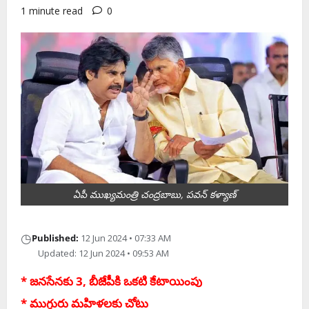
1 minute read
0
ఏపీ ముఖ్య‌మంత్రి చంద్ర‌బాబు, పవన్ కళ్యాణ్
◷
Published:
12 Jun 2024 • 07:33 AM
Updated: 12 Jun 2024 • 09:53 AM
* జ‌న‌సేన‌కు 3, బీజేపీకి ఒక‌టి కేటాయింపు
* ముగ్గురు మ‌హిళ‌ల‌కు చోటు