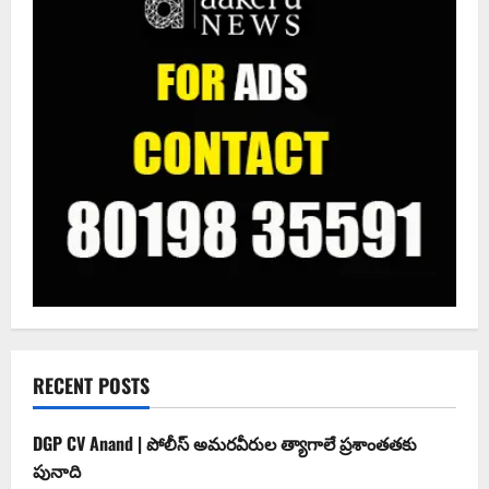
RECENT POSTS
DGP CV Anand | పోలీస్ అమరవీరుల త్యాగాలే ప్రశాంతతకు
పునాది