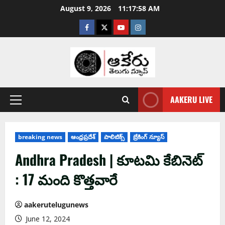
August 9, 2026
11:17:59 AM
AAKERU LIVE
breaking news
ఆంధ్ర‌ప్ర‌దేశ్
పాలిటిక్స్
బ్రేకింగ్ న్యూస్
Andhra Pradesh | కూట‌మి కేబినెట్
: 17 మంది కొత్త‌వారే
aakerutelugunews
June 12, 2024