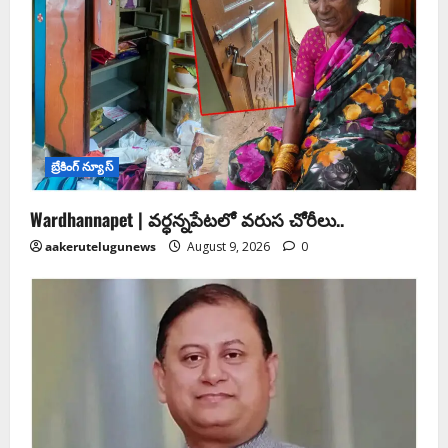
బ్రేకింగ్ న్యూస్
Wardhannapet | వర్ధన్నపేటలో వరుస చోరీలు..
aakerutelugunews
August 9, 2026
0