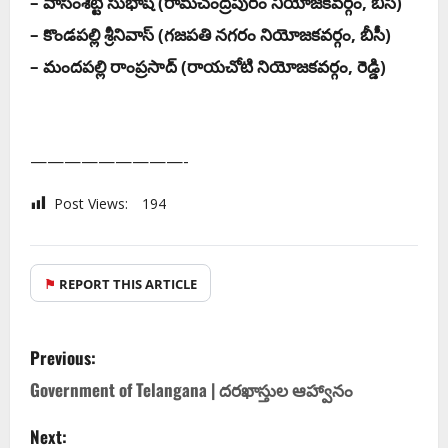
– వాసంశెట్టి సుభాష్ (రామ‌చంద్ర‌పురం నియోజ‌క‌వ‌ర్గం, బీసీ)
– కొండపల్లి శ్రీనివాస్ (గ‌జ‌ప‌తి న‌గ‌రం నియోజ‌క‌వ‌ర్గం, బీసీ)
– మందపల్లి రాంప్రసాద్ (రాయ‌చోటి నియోజ‌క‌వ‌ర్గం, రెడ్డి)
—————————-
Post Views:
194
⚑
REPORT THIS ARTICLE
Previous:
Government of Telangana | ద‌ర‌ఖాస్తుల ఆహ్వానం
Next: