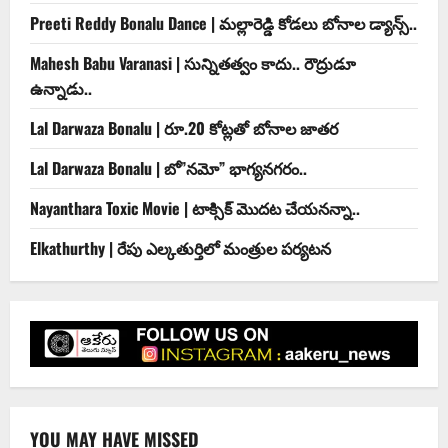
Preeti Reddy Bonalu Dance | మ‌ల్లారెడ్డి కోడ‌లు బోనాల‌ డ్యాన్స్..
Mahesh Babu Varanasi | సున్నితత్వం కాదు.. రౌద్రుడూ
ఉన్నాడు..
Lal Darwaza Bonalu | రూ.20 కోట్ల‌తో బోనాల జాత‌ర‌
Lal Darwaza Bonalu | బో”న‌మో” భాగ్య‌న‌గ‌రం..
Nayanthara Toxic Movie | టాక్సిక్ మొదట చేయనన్నా..
Elkathurthy | రేపు ఎల్కతుర్తిలో మంత్రుల పర్యటన
YOU MAY HAVE MISSED