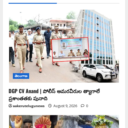
తెలంగాణ
DGP CV Anand | పోలీస్ అమరవీరుల త్యాగాలే
ప్రశాంతతకు పునాది
aakerutelugunews
August 9, 2026
0