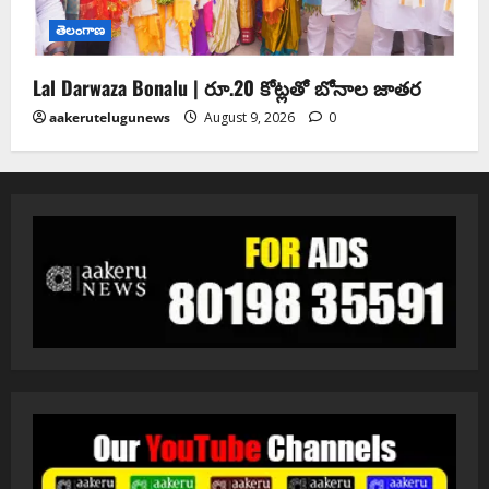
తెలంగాణ
Lal Darwaza Bonalu | రూ.20 కోట్ల‌తో బోనాల జాత‌ర‌
aakerutelugunews
August 9, 2026
0