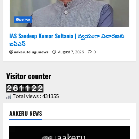
తెలంగాణ
IAS Sandeep Kumar Sultania | స్వ‌యంగా విచార‌ణ‌కు
ఐఏఎస్‌
aakerutelugunews
August 7, 2026
0
Visitor counter
Total views : 431355
AAKERU NEWS