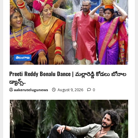
తెలంగాణ
Preeti Reddy Bonalu Dance | మ‌ల్లారెడ్డి కోడ‌లు బోనాల‌
డ్యాన్స్..
aakerutelugunews
August 9, 2026
0