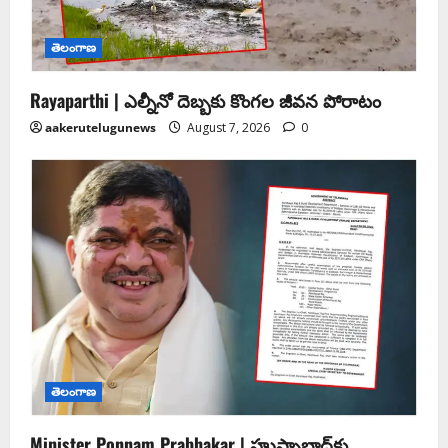
తెలంగాణ
Rayaparthi | ఎల్నీనో దెబ్బకు కొంగల జీవన పోరాటం
aakerutelugunews
August 7, 2026
0
తెలంగాణ
Minister Ponnam Prabhakar | హుస్నాబాద్‌కు