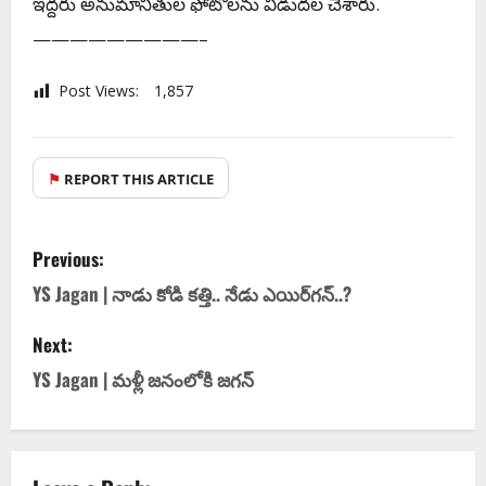
ఇద్ద‌రు అనుమానితుల ఫోటోల‌ను విడుద‌ల చేశారు.
—————————–
Post Views:
1,857
⚑
REPORT THIS ARTICLE
Previous:
YS Jagan | నాడు కోడి క‌త్తి.. నేడు ఎయిర్‌గ‌న్‌..?
Next:
YS Jagan | మ‌ళ్లీ జ‌నంలోకి జ‌గ‌న్‌