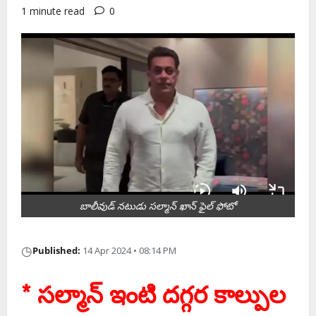
1 minute read
0
బాలీవుడ్ న‌టుడు స‌ల్మాన్ ఖాన్ ఫైల్ ఫోటో
◷
Published:
14 Apr 2024 • 08:14 PM
* స‌ల్మాన్ ఇంటి ద‌గ్గ‌ర కాల్పుల