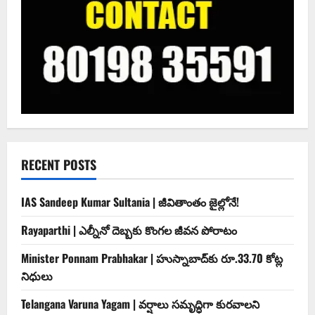
RECENT POSTS
IAS Sandeep Kumar Sultania | జీవితాంతం జైల్లోనే!
Rayaparthi | ఎల్నీనో దెబ్బకు కొంగల జీవన పోరాటం
Minister Ponnam Prabhakar | హుస్నాబాద్‌కు రూ.33.70 కోట్ల
నిధులు
Telangana Varuna Yagam | వర్షాలు సమృద్ధిగా కురవాలని