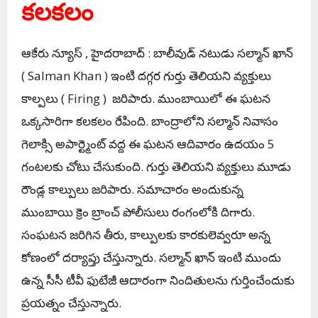
క‌ల‌క‌లం
ఆకేరు న్యూస్ , హైద‌రాబాద్ : బాలీవుడ్ న‌టుడు స‌ల్మాన్ ఖాన్
( Salman Khan ) ఇంటి ద‌గ్గ‌ర గుర్తు తెలియ‌ని వ్యక్తులు
కాల్ప‌లు ( Firing ) జ‌రిపారు. ముంబాయిలో ఈ ఘ‌ట‌న
ఒక్క‌సారిగా క‌ల‌క‌లం రేపింది. బాంద్రాలోని స‌ల్మాన్ నివాసం
గెలాక్సి అపార్ట్మెంట్ వ‌ద్ద ఈ ఘ‌ట‌న ఆదివారం ఉద‌యం 5
గంట‌ల‌కు చోటు చేసుకుంది. గుర్తు తెలియ‌ని వ్య‌క్తులు మూడు
రౌండ్ల కాల్పులు జ‌రిపారు. స‌మాచారం అందుకున్న
ముంబాయి క్రెం బ్రాంచ్ పోలీసులు రంగంలోకి దిగారు.
సంఘ‌ట‌న జ‌రిగిన తీరు, కాల్పుల‌కు కార‌కులెవ్వ‌రూ అన్న
కోణంలో ద‌ర్యాప్తు చేస్తున్నారు. స‌ల్మాన్ ఖాన్ ఇంటి ముందు
ఉన్న సీసీ టీవీ ఫుటేజీ ఆదారంగా నిందితుల‌ను గుర్తించేందుకు
ప్ర‌య‌త్నం చేస్తున్నారు.