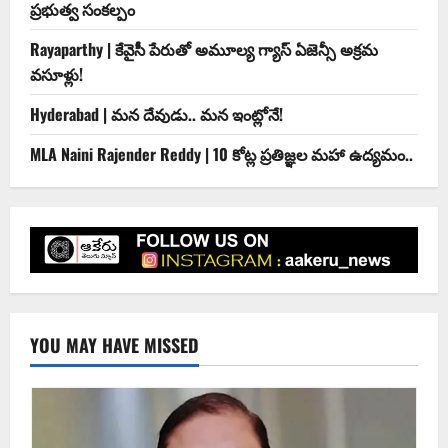
ప్రభుత్వ సంకల్పం
Rayaparthy | కేవైసీ పేరుతో అమూల్య గ్యాస్ ఏజెన్సీ అక్రమ
వసూళ్లు!
Hyderabad | మ‌న దేవుడు.. మ‌న ఇంట్లోనే!
MLA Naini Rajender Reddy | 10 కోట్ల ప్రతిజ్ఞల మహా ఉద్యమం..
YOU MAY HAVE MISSED