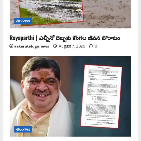
తెలంగాణ
Rayaparthi | ఎల్నీనో దెబ్బకు కొంగల జీవన పోరాటం
aakerutelugunews
August 7, 2026
0
తెలంగాణ