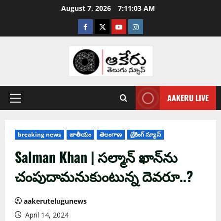
August 7, 2026
7:11:04 AM
AAKERU LIVE
breaking news
జాతీయం
తెలంగాణ
బ్రేకింగ్ న్యూస్
Salman Khan | స‌ల్మాన్ ఖాన్‌ను
చంపుదామ‌నుకుంటున్న దెవ‌రూ..?
aakerutelugunews
April 14, 2024