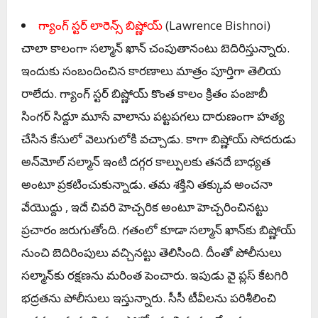
గ్యాంగ్ స్ట‌ర్ లారెన్స్ బిష్ణోయ్
(Lawrence Bishnoi)
చాలా కాలంగా స‌ల్మాన్ ఖాన్ చంపుతానంటు బెదిరిస్తున్నారు.
ఇందుకు సంబందించిన కార‌ణాలు మాత్రం పూర్తిగా తెలియ
రాలేదు. గ్యాంగ్ స్ట‌ర్ బిష్ణోయ్ కొంత కాలం క్రితం పంజాబీ
సింగ‌ర్ సిద్దూ మూసే వాలాను ప‌ట్ట‌ప‌గ‌లు దారుణంగా హ‌త్య
చేసిన కేసులో వెలుగులోకి వ‌చ్చాడు. కాగా బిష్ణోయ్ సోద‌రుడు
అన్‌మోల్ స‌ల్మాన్ ఇంటి ద‌గ్గ‌ర కాల్పుల‌కు త‌న‌దే బాధ్య‌త
అంటూ ప్ర‌క‌టించుకున్నాడు. త‌మ శ‌క్తిని త‌క్కువ అంచ‌నా
వేయొద్దు , ఇదే చివ‌రి హెచ్చ‌రిక అంటూ హెచ్చ‌రించినట్టు
ప్ర‌చారం జ‌రుగుతోంది. గ‌తంలో కూడా స‌ల్మాన్ ఖాన్‌కు బిష్ణోయ్
నుంచి బెదిరింపులు వచ్చిన‌ట్టు తెలిసింది. దీంతో పోలీసులు
స‌ల్మాన్‌కు ర‌క్ష‌ణ‌ను మ‌రింత పెంచారు. ఇపుడు వై ప్ల‌స్ కేట‌గిరి
భ‌ద్ర‌త‌ను పోలీసులు ఇస్తున్నారు. సీసీ టీవీల‌ను ప‌రిశీలించి