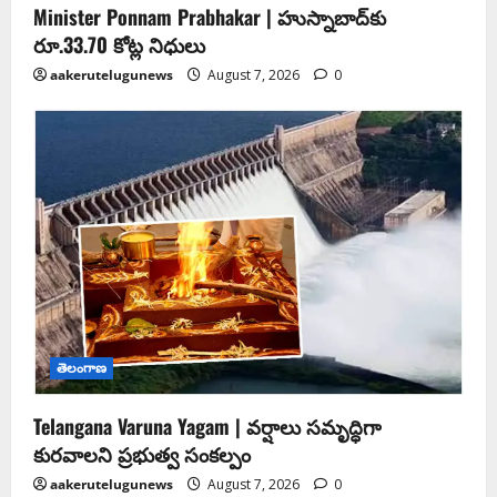
Minister Ponnam Prabhakar | హుస్నాబాద్‌కు
రూ.33.70 కోట్ల నిధులు
aakerutelugunews
August 7, 2026
0
తెలంగాణ
Telangana Varuna Yagam | వర్షాలు సమృద్ధిగా
కురవాలని ప్రభుత్వ సంకల్పం
aakerutelugunews
August 7, 2026
0