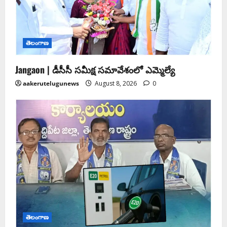
తెలంగాణ
Jangaon | డీసీసీ సమీక్ష సమావేశంలో ఎమ్మెల్యే
aakerutelugunews
August 8, 2026
0
తెలంగాణ