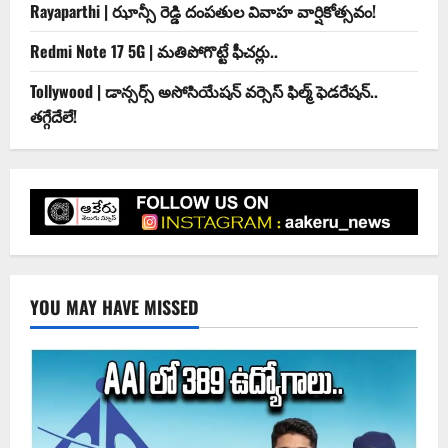
Rayaparthi | ఝాన్సీ రెడ్డి దంపతుల వివాహ వార్షికోత్సవం!
Redmi Note 17 5G | మతిపోగొట్టే ఫీచర్లు..
Tollywood | డాన్సర్స్ అసోసియేషన్ వర్సెస్ ఫిల్మ్ ఫెడరేషన్..
తగ్గేదేలే!
YOU MAY HAVE MISSED