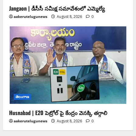
Jangaon | డీసీసీ సమీక్ష సమావేశంలో ఎమ్మెల్యే
aakerutelugunews
August 8, 2026
0
తెలంగాణ
Husnabad | E20 పెట్రోల్ పై కేంద్రం వెనక్కి తగ్గాలి
aakerutelugunews
August 8, 2026
0