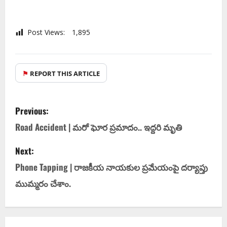
Post Views:
1,895
⚑
REPORT THIS ARTICLE
Previous:
Road Accident | మ‌రో ఘోర ప్ర‌మాదం.. ఇద్ద‌రి మృతి
Next:
Phone Tapping | రాజ‌కీయ నాయ‌కుల ప్ర‌మేయంపై ద‌ర్యాప్తు
ముమ్మ‌రం చేశాం.