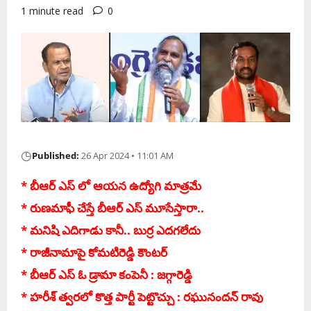
1 minute read
0
◷
Published:
26 Apr 2024 • 11:01 AM
* బీఆర్ ఎస్ లో ఆయ‌న ఉద్యోగి మాత్ర‌మే
* రుణ‌మాఫీ చేస్తే బీఆర్ ఎస్ మూసేస్తారా..
* మ‌నిషి ఎదిగాడు కానీ.. బుర్ర ఎద‌గ‌లేదు
* రాజీనామాపై కోమ‌టిరెడ్డి కౌంట‌ర్‌
* బీఆర్ ఎస్ ఓ డ్రామా కంపెనీ : జ‌గ్గారెడ్డి
* హ‌రీశ్ త్వ‌ర‌లో కొత్త పార్టీ పెట్టొచ్చు : ర‌ఘునంద‌న్ రావు