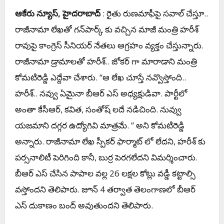
ఆకేరు న్యూస్‌, హైద‌రాబాద్
: రైతు రుణ‌మాఫీపై స‌వాల్ చేస్తూ..
రాజీనామా లేఖ‌తో గ‌న్‌పార్క్ కు వ‌చ్చిన మాజీ మంత్రి హ‌రీశ్
రావుపై కాంగ్రెస్ సీనియ‌ర్ నేత‌లు ఆగ్ర‌హం వ్య‌క్తం చేస్తున్నారు.
రాజీనామా డ్రామాల‌తో హ‌రీశ్‌.. జోక‌ర్ గా మారాడాని మంత్రి
కోమ‌టిరెడ్డి ఎద్దేవా చేశారు. ‘‘ఆ లేఖ చూస్తే న‌వ్వొస్తోంది..
హ‌రీశ్.. న‌వ్వు ఏమైనా బీఆర్ ఎస్ అధ్య‌క్షుడివా. పార్టీలో
అంతా కేసీఆర్, క‌విత‌, సంతోష్ ల‌దే న‌డిచింది. నువ్వు
య‌జ‌మాని ద‌గ్గ‌ర ఉద్యోగివి మాత్ర‌మే. ’’ అని కోమ‌టిరెడ్డి
అన్నారు. రాజీనామా లేఖ స్పీక‌ర్ ఫార్మాట్ లో లేద‌ని, హ‌రీశ్ కు
ప‌ర్స‌నాలిటీ పెరిగింది కానీ, బుర్ర పెర‌గ‌లేదని విమ‌ర్శించారు.
బీఆర్ ఎస్ చేసిన పాపాల వ‌ల్ల 26 ల‌క్ష‌ల కోట్లు వ‌డ్డీ క‌ట్టాల్సి
వ‌స్తోంద‌ని తెలిపారు. జూన్ 4 త‌ర్వాత తెలంగాణ‌లో బీఆర్
ఎస్ దుకాణం బంద్ అవుతుంద‌ని తెలిపారు.