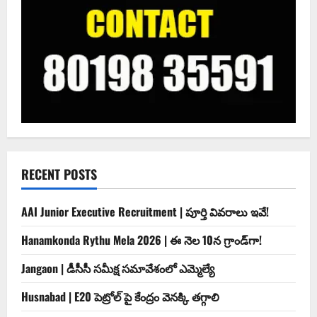
RECENT POSTS
AAI Junior Executive Recruitment | పూర్తి వివరాలు ఇవే!
Hanamkonda Rythu Mela 2026 | ఈ నెల 10న గ్రాండ్‌గా!
Jangaon | డీసీసీ సమీక్ష సమావేశంలో ఎమ్మెల్యే
Husnabad | E20 పెట్రోల్ పై కేంద్రం వెనక్కి తగ్గాలి