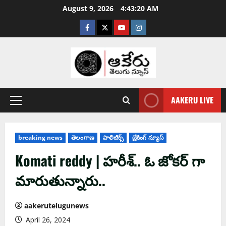
August 9, 2026
4:43:21 AM
AAKERU LIVE
breaking news
తెలంగాణ
పాలిటిక్స్
బ్రేకింగ్ న్యూస్
Komati reddy | హ‌రీశ్.. ఓ జోక‌ర్ గా
మారుతున్నారు..
aakerutelugunews
April 26, 2024