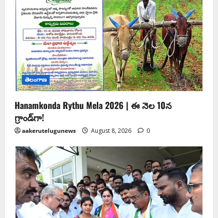
తెలంగాణ
Hanamkonda Rythu Mela 2026 | ఈ నెల 10న
గ్రాండ్‌గా!
aakerutelugunews
August 8, 2026
0