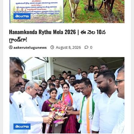
తెలంగాణ
Hanamkonda Rythu Mela 2026 | ఈ నెల 10న
గ్రాండ్‌గా!
aakerutelugunews
August 8, 2026
0
తెలంగాణ