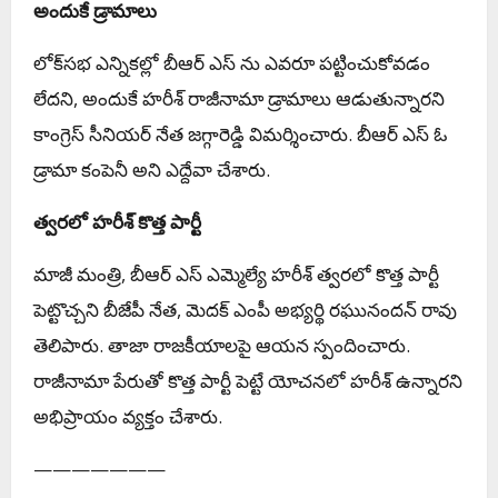
అందుకే డ్రామాలు
లోక్‌స‌భ ఎన్నిక‌ల్లో బీఆర్ ఎస్ ను ఎవ‌రూ ప‌ట్టించుకోవ‌డం
లేద‌ని, అందుకే హ‌రీశ్ రాజీనామా డ్రామాలు ఆడుతున్నార‌ని
కాంగ్రెస్ సీనియ‌ర్ నేత‌ జ‌గ్గారెడ్డి విమ‌ర్శించారు. బీఆర్ ఎస్ ఓ
డ్రామా కంపెనీ అని ఎద్దేవా చేశారు.
త్వ‌ర‌లో హ‌రీశ్ కొత్త పార్టీ
మాజీ మంత్రి, బీఆర్ ఎస్ ఎమ్మెల్యే హ‌రీశ్ త్వ‌ర‌లో కొత్త పార్టీ
పెట్టొచ్చ‌ని బీజేపీ నేత‌, మెద‌క్ ఎంపీ అభ్య‌ర్థి ర‌ఘునంద‌న్ రావు
తెలిపారు. తాజా రాజ‌కీయాల‌పై ఆయ‌న స్పందించారు.
రాజీనామా పేరుతో కొత్త పార్టీ పెట్టే యోచ‌న‌లో హ‌రీశ్ ఉన్నార‌ని
అభిప్రాయం వ్య‌క్తం చేశారు.
———————