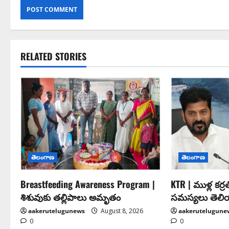
RELATED STORIES
తెలంగాణ
తెలంగాణ
Breastfeeding Awareness Program |
KTR | ముళ్ల కర్
శిశువుకు తల్లిపాలు అమృతం
సమస్యలు తెల
aakerutelugunews
August 8, 2026
aakerutelugune
0
0