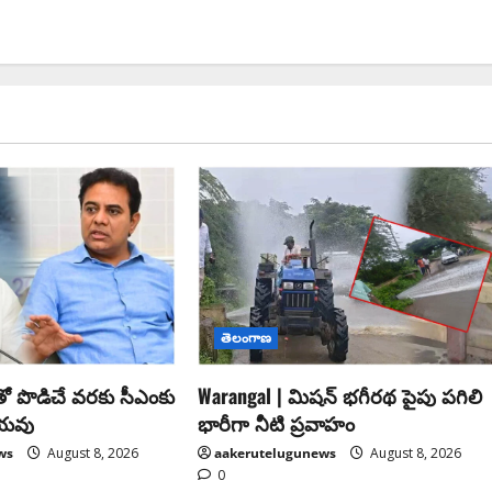
తెలంగాణ
రతో పొడిచే వరకు సీఎంకు
Warangal | మిషన్ భగీరథ పైపు పగిలి
ియవు
భారీగా నీటి ప్రవాహం
ws
August 8, 2026
aakerutelugunews
August 8, 2026
0