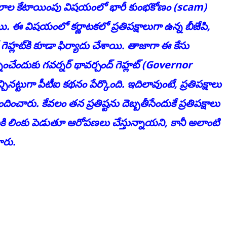
్థలాల కేటాయింపు విషయంలో భారీ కుంభకోణం (scam)
నాయి. ఈ విషయంలో కర్ణాటకలో ప్రతిపక్షాలుగా ఉన్న బీజేపి,
్ గెహ్లట్‌కి కూడా ఫిర్యాదు చేశాయి. తాజాగా ఈ కేసు
ించేందుకు గవర్నర్ థావర్చంద్ గెహ్లట్ (Governor
ుగా పీటీఐ కథనం పేర్కొంది. ఇదిలావుంటే, ప్రతిపక్షాలు
ంచారు. కేవలం తన ప్రతిష్టను దెబ్బతీసేందుకే ప్రతిపక్షాలు
కి లింకు పెడుతూ ఆరోపణలు చేస్తున్నాయని, కానీ అలాంటి
ారు.