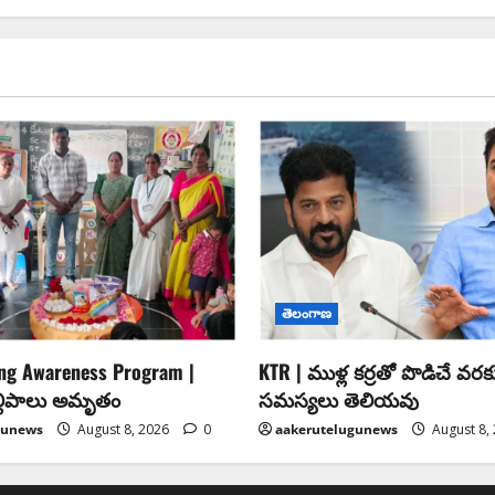
తెలంగాణ
ing Awareness Program |
KTR | ముళ్ల కర్రతో పొడిచే వరక
ల్లిపాలు అమృతం
సమస్యలు తెలియవు
gunews
August 8, 2026
0
aakerutelugunews
August 8,