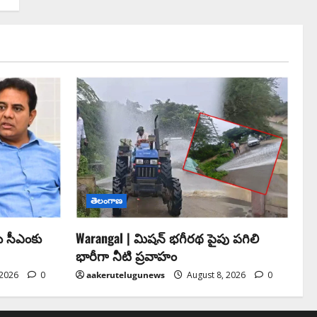
తెలంగాణ
ు సీఎంకు
Warangal | మిషన్ భగీరథ పైపు పగిలి
భారీగా నీటి ప్రవాహం
 2026
0
aakerutelugunews
August 8, 2026
0