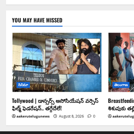
YOU MAY HAVE MISSED
సినిమా
తెలంగాణ
Tollywood | డాన్సర్స్ అసోసియేషన్ వర్సెస్
Breastfeed
ఫిల్మ్ ఫెడరేషన్.. తగ్గేదేలే!
శిశువుకు త
aakerutelugunews
August 8, 2026
0
aakerutelu