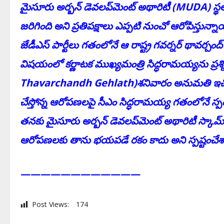
మైసూరు అర్బన్ డెవలప్‌మెంట్ అథారిటీ (MUDA) స
జరిగింది అని ప్రతిపక్షాలు ఎప్ప‌టి నుంచో ఆరోపిస్తున్
జేడీఎస్ పార్టీలు గతంలోనే ఆ రాష్ట్ర గవర్నర్ థావర్చంద
విషయంలో కర్ణాటక ముఖ్యమంత్రి సిద్ధరామయ్యను ప్రశ్న
Thavarchandh Gehlath)శనివారం అనుమతి ఇచ్చినట్ట
చేస్తోన్న ఆరోపణలపై సీఎం సిద్ధరామయ్య గతంలోనే స్పంది
తనకు మైసూరు అర్బన్ డెవలప్‌మెంట్ అథారిటీ స్కామ్‌
ఆరోపణలకు తాను భయపడే రకం కాదు అని స్పష్టంచేశ
————————————
Post Views:
174