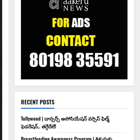
RECENT POSTS
Tollywood | డాన్సర్స్ అసోసియేషన్ వర్సెస్ ఫిల్మ్
ఫెడరేషన్.. తగ్గేదేలే!
Breastfeeding Awareness Program | శిశువుకు