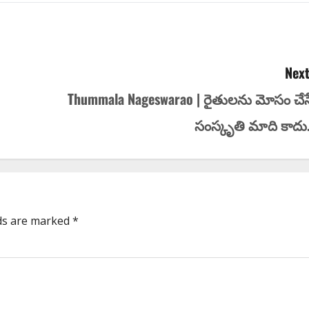
Next
Thummala Nageswarao | రైతుల‌ను మోసం చేస
సంస్కృతి మాది కాదు.
lds are marked
*