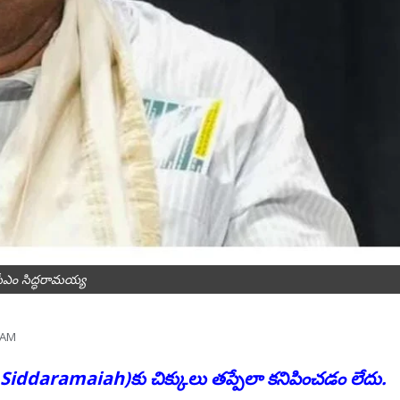
సీఎం సిద్ధరామయ్య
 AM
M Siddaramaiah)కు చిక్కులు త‌ప్పేలా క‌నిపించ‌డం లేదు.