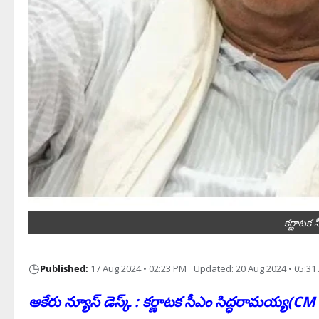
కర్ణాటక 
◷
Published:
17 Aug 2024 • 02:23 PM
Updated: 20 Aug 2024 • 05:31
ఆకేరు న్యూస్ డెస్క్ : కర్ణాటక సీఎం సిద్ధరామయ్య(C