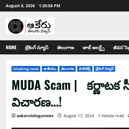
August 8, 2026
1:20:59 PM
HOME
బ్రేకింగ్ న్యూస్
తెలంగాణ
జాబ్ అల‌ర్ట్స్
జీవన”సిత
breaking news
జాతీయం
తెలంగాణ
పాలిటిక్స్
బ్రేకింగ్ న్యూస్
MUDA Scam | క‌ర్ణాట‌క 
విచార‌ణ‌…!
aakerutelugunews
August 17, 2024
1 minute read