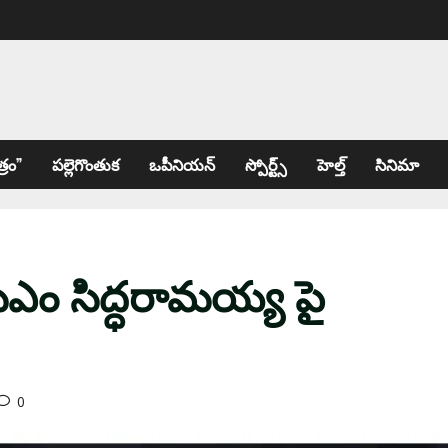
్రం”
పల్లెగొంతుక
ఒపీనియన్
స్పోర్ట్స్
హెల్త్
సినిమా
సీఎం సిద్ధరామయ్య పై
0