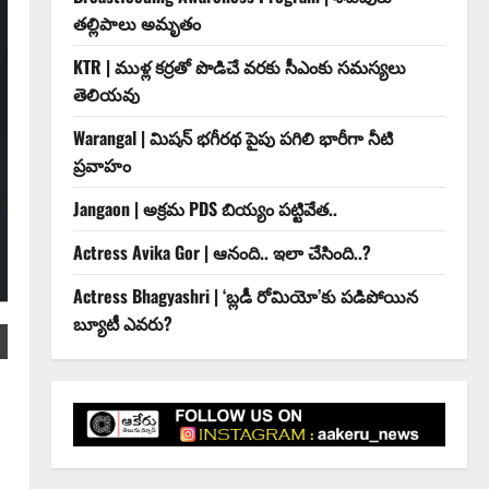
తల్లిపాలు అమృతం
KTR | ముళ్ల కర్రతో పొడిచే వరకు సీఎంకు సమస్యలు
తెలియవు
Warangal | మిషన్ భగీరథ పైపు పగిలి భారీగా నీటి
ప్రవాహం
Jangaon | అక్రమ PDS బియ్యం పట్టివేత..
Actress Avika Gor | ఆనంది.. ఇలా చేసింది..?
Actress Bhagyashri | ‘బ్లడీ రోమియో’కు పడిపోయిన
బ్యూటీ ఎవరు?