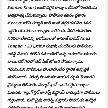
Salman Khan ) ఇంటి ద‌గ్గ‌ర కాల్పుల కేసులో నిందితుడు
ఆత్మ‌హ‌త్య చేసుకున్నాడు. పోలీసుల క‌థ‌నం ప్ర‌కారం
ముంబయిలోని స‌ల్మాన్ ఖాన్ ఇంటి ద‌గ్గ‌ర గ‌త నెల 14న
ఇద్ద‌రు యువ‌కులు కాల్పులు జ‌రిపారు. వీరికి తుపాకులు
స‌ర‌ఫ‌రా చేశాడ‌న్న ఆరోప‌ణ‌ల‌తో అనూజ్ థాప‌న్ Anuz
Thapan ( 23 ),సోనూ సుభాష్ చంద‌ర్‌ల‌ను పోలీసులు
అరెస్ట్ చేశారు. పోలీస్ రిమాండ్‌లో ఉన్న అనూజ్ బుధ‌వారం
టాయిలెట్ గ‌దిలో బెడ్ షీట్ తో ఉరి వేసుకున్నాడు.
గ‌మ‌నించిన పోలీసులు హుటాహుటిన స్థానిక ఆస్ప‌త్రికి
త‌ర‌లించారు. చికిత్స పొందుతూ ఆయ‌న మృతి చెందార‌ని
వైద్యులు తెలిపారు. స‌ల్మాన్ ఖాన్ ఇంటి ద‌గ్గ‌ర కాల్పుల
ఘ‌ట‌న‌కు గ్యాంగ్ స్ట‌ర్ లారెన్స్ బిష్ణోయ్ భాద్యుడిగా పోలీసులు
గుర్తించారు. మ‌రో వైపు లారెన్స్ బిష్ణోయ్ సోద‌రుడు అన్మోల్
బిష్ణోయ్ కాల్పుల సంఘ‌ట‌న‌కు తామే బాధ్యుల‌మ‌ని