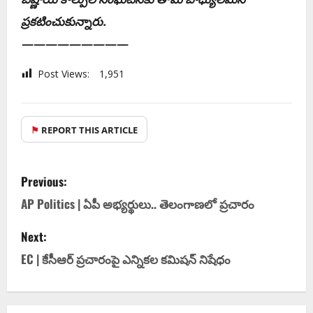
ప్ర‌క‌టించుకున్నారు.
—————————
Post Views:
1,951
⚑
REPORT THIS ARTICLE
Previous:
AP Politics | ఏపీ అభ్య‌ర్థులు.. తెలంగాణ‌లో ప్ర‌చారం
Next:
EC | కేసీఆర్ ప్ర‌చారంపై ఎన్నిక‌ల క‌మిష‌న్ నిషేధం