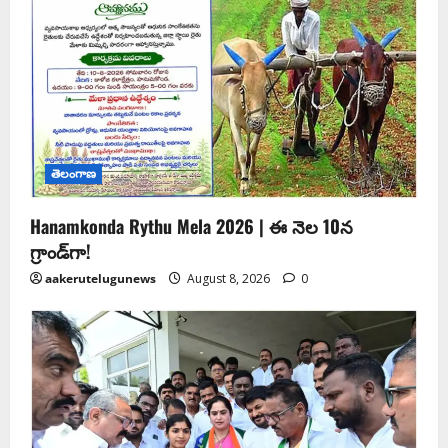
తెలంగాణ
Hanamkonda Rythu Mela 2026 | ఈ నెల 10న
గ్రాండ్‌గా!
aakerutelugunews
August 8, 2026
0