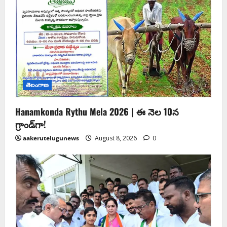
తెలంగాణ
Hanamkonda Rythu Mela 2026 | ఈ నెల 10న
గ్రాండ్‌గా!
aakerutelugunews
August 8, 2026
0