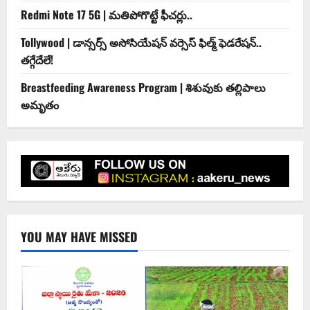
Redmi Note 17 5G | మతిపోగొట్టే ఫీచర్లు..
Tollywood | డాన్సర్స్ అసోసియేషన్ వర్సెస్ ఫిల్మ్ ఫెడరేషన్..
తగ్గేదేలే!
Breastfeeding Awareness Program | శిశువుకు తల్లిపాలు
అమృతం
YOU MAY HAVE MISSED