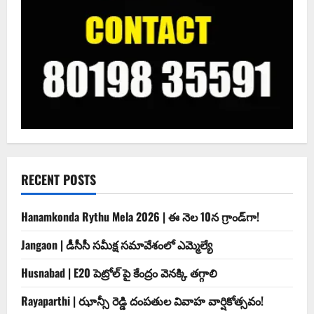
RECENT POSTS
Hanamkonda Rythu Mela 2026 | ఈ నెల 10న గ్రాండ్‌గా!
Jangaon | డీసీసీ సమీక్ష సమావేశంలో ఎమ్మెల్యే
Husnabad | E20 పెట్రోల్ పై కేంద్రం వెనక్కి తగ్గాలి
Rayaparthi | ఝాన్సీ రెడ్డి దంపతుల వివాహ వార్షికోత్సవం!