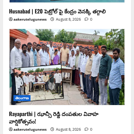
Husnabad | E20 పెట్రోల్ పై కేంద్రం వెనక్కి తగ్గాలి
aakerutelugunews
August 8, 2026
0
తెలంగాణ
Rayaparthi | ఝాన్సీ రెడ్డి దంపతుల వివాహ
వార్షికోత్సవం!
aakerutelugunews
August 8, 2026
0