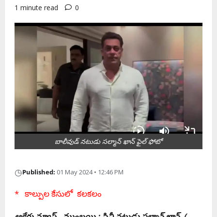
1 minute read
0
బాలీవుడ్ న‌టుడు స‌ల్మాన్ ఖాన్ ఫైల్ ఫోటో
◷
Published:
01 May 2024 • 12:46 PM
* కాల్పుల‌ కేసులో క‌ల‌క‌లం
ఆకేరు న్యూస్ , ముంబ‌యి : సినీ న‌టుడు స‌ల్మాన్ ఖాన్ (