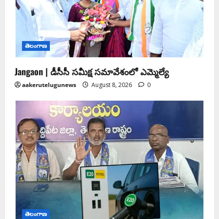
తెలంగాణ
Jangaon | డీసీసీ సమీక్ష సమావేశంలో ఎమ్మెల్యే
aakerutelugunews
August 8, 2026
0
తెలంగాణ