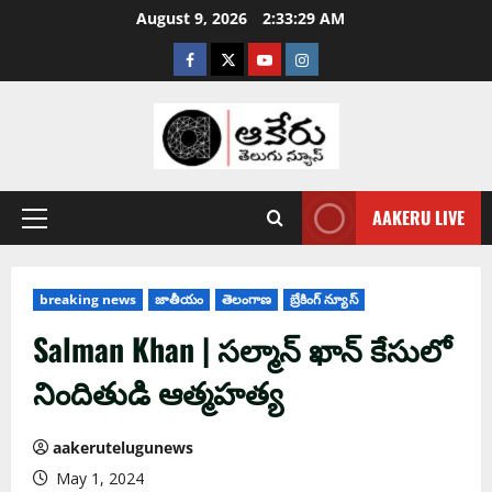
August 9, 2026
2:33:30 AM
AAKERU LIVE
breaking news
జాతీయం
తెలంగాణ
బ్రేకింగ్ న్యూస్
Salman Khan | స‌ల్మాన్ ఖాన్ కేసులో
నిందితుడి ఆత్మ‌హ‌త్య
aakerutelugunews
May 1, 2024