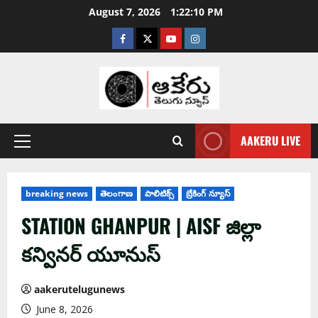
August 7, 2026
1:22:11 PM
AAKERU LIVE
breaking news
తెలంగాణ
పాలిటిక్స్
బ్రేకింగ్ న్యూస్
STATION GHANPUR | AISF జిల్లా
కన్వినర్ యూనుస్
aakerutelugunews
June 8, 2026