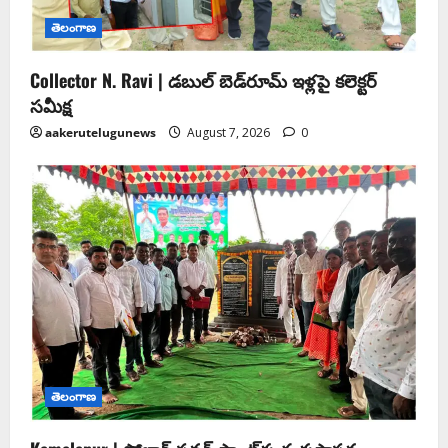
తెలంగాణ
Collector N. Ravi | డబుల్ బెడ్‌రూమ్ ఇళ్లపై కలెక్టర్
సమీక్ష
aakerutelugunews
August 7, 2026
0
తెలంగాణ