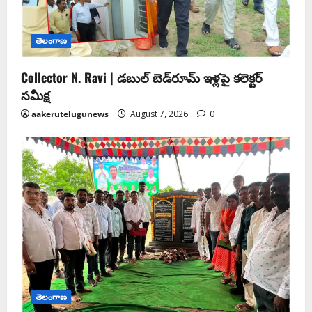
తెలంగాణ
Collector N. Ravi | డబుల్ బెడ్‌రూమ్ ఇళ్లపై కలెక్టర్
సమీక్ష
aakerutelugunews
August 7, 2026
0
తెలంగాణ