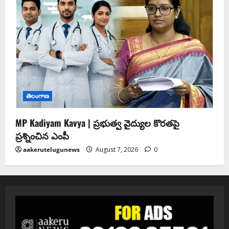
తెలంగాణ
MP Kadiyam Kavya | ప్రభుత్వ వైద్యుల కొరతపై
ప్రశ్నించిన ఎంపీ
aakerutelugunews
August 7, 2026
0