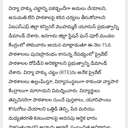
విద్యా హక్కు చట్టాన్ని పకడ్బందీగా అమలు చేయాలని,
అనుమతి లేని పాఠశాలపై కఠిన చర్యలు తీసుకోవాలని
ఏఐఎస్ఎఫ్ జిల్లా కన్వినర్ మొహమ్మద్ యూనుస్ ప్రభుత్వాన్ని
డిమాండ్ చేశారు. జనగామ జిల్లా స్టేషన్ ఘన్ పూర్ మండల
కేంద్రంలో సోమవారం ఆయన మాట్లాడుతూ ఈ నెల 15న
పాఠశాలలు పునఃప్రారంభం కానున్న నేపథ్యంలో ప్రైవేట్
పాఠశాలల దోపిడీని అరికట్టాలని ప్రభుత్వాన్ని డిమాండ్
చేశారు. విద్యా హక్కు చట్టం (RTE)ను అనేక ప్రైవేట్
పాఠశాలలు ఉల్లంఘిస్తూ, విద్యాసంస్థలుగా కాకుండా వ్యాపార
కేంద్రాలుగా మారాయని విమర్శించారు. విద్యార్థులు
తప్పనిసరిగా పాఠశాలల నుంచే పుస్తకాలు, యూనిఫాంలు
కొనుగోలు చేయాలని ఒత్తిడి తెచ్చి, పేద మరియు
మధ్యతరగతి కుటుంబాలపై అదనపు ఆర్థిక భారం
మోపుతున్నారని అన్నారు.అలాగే, సంబంధిత అధికారుల