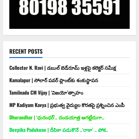
RECENT POSTS
Collector N. Ravi | డబుల్ బెడ్‌రూమ్ ఇళ్లపై కలెక్టర్ సమీక్ష
Kamalapur | సోలార్ పవర్ ప్లాంట్‌కు శంకుస్థాపన
Tamilnadu CM Vijay | ‘విజయో’త్సాహం
MP Kadiyam Kavya | ప్రభుత్వ వైద్యుల కొరతపై ప్రశ్నించిన ఎంపీ
Dhurandhar | ‘ధురంధర్‌’.. దండయాత్ర ఆగట్లేదుగా..
Deepika Padukone | దీపికా పడుకొనే ..‘రాకా’ .. పోక..