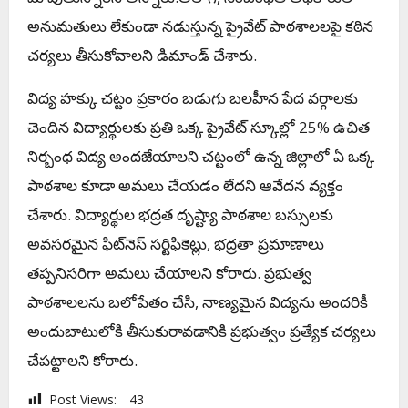
అనుమతులు లేకుండా నడుస్తున్న ప్రైవేట్ పాఠశాలలపై కఠిన
చర్యలు తీసుకోవాలని డిమాండ్ చేశారు.
విద్య హక్కు చట్టం ప్రకారం బడుగు బలహీన పేద వర్గాలకు
చెందిన విద్యార్థులకు ప్రతి ఒక్క ప్రైవేట్ స్కూల్లో 25% ఉచిత
నిర్బంధ విద్య అందజేయాలని చట్టంలో ఉన్న జిల్లాలో ఏ ఒక్క
పాఠశాల కూడా అమలు చేయడం లేదని ఆవేదన వ్యక్తం
చేశారు. విద్యార్థుల భద్రత దృష్ట్యా పాఠశాల బస్సులకు
అవసరమైన ఫిట్‌నెస్ సర్టిఫికెట్లు, భద్రతా ప్రమాణాలు
తప్పనిసరిగా అమలు చేయాలని కోరారు. ప్రభుత్వ
పాఠశాలలను బలోపేతం చేసి, నాణ్యమైన విద్యను అందరికీ
అందుబాటులోకి తీసుకురావడానికి ప్రభుత్వం ప్రత్యేక చర్యలు
చేపట్టాలని కోరారు.
Post Views:
43