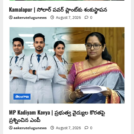
Kamalapur | సోలార్ పవర్ ప్లాంట్‌కు శంకుస్థాపన
aakerutelugunews
August 7, 2026
0
తెలంగాణ
MP Kadiyam Kavya | ప్రభుత్వ వైద్యుల కొరతపై
ప్రశ్నించిన ఎంపీ
aakerutelugunews
August 7, 2026
0