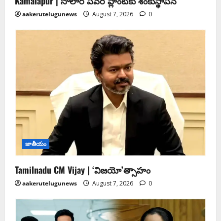
Kamalapur | సోలార్ పవర్ ప్లాంట్‌కు శంకుస్థాపన
aakerutelugunews
August 7, 2026
0
జాతీయం
Tamilnadu CM Vijay | ‘విజయో’త్సాహం
aakerutelugunews
August 7, 2026
0