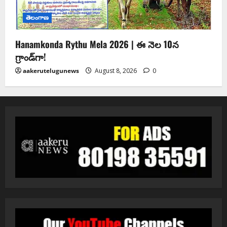
తెలంగాణ
Hanamkonda Rythu Mela 2026 | ఈ నెల 10న
గ్రాండ్‌గా!
aakerutelugunews
August 8, 2026
0