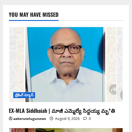
YOU MAY HAVE MISSED
బ్రేకింగ్ న్యూస్
EX-MLA Siddhaiah | మాజీ ఎమ్మెల్యే సిద్దయ్య మృ*తి
aakerutelugunews
August 9, 2026
0