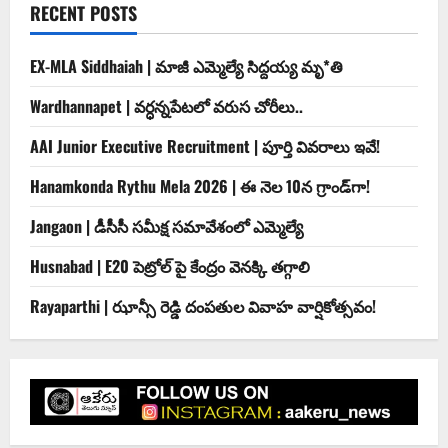
RECENT POSTS
EX-MLA Siddhaiah | మాజీ ఎమ్మెల్యే సిద్దయ్య మృ*తి
Wardhannapet | వర్ధన్నపేటలో వరుస చోరీలు..
AAI Junior Executive Recruitment | పూర్తి వివరాలు ఇవే!
Hanamkonda Rythu Mela 2026 | ఈ నెల 10న గ్రాండ్‌గా!
Jangaon | డీసీసీ సమీక్ష సమావేశంలో ఎమ్మెల్యే
Husnabad | E20 పెట్రోల్ పై కేంద్రం వెనక్కి తగ్గాలి
Rayaparthi | ఝాన్సీ రెడ్డి దంపతుల వివాహ వార్షికోత్సవం!