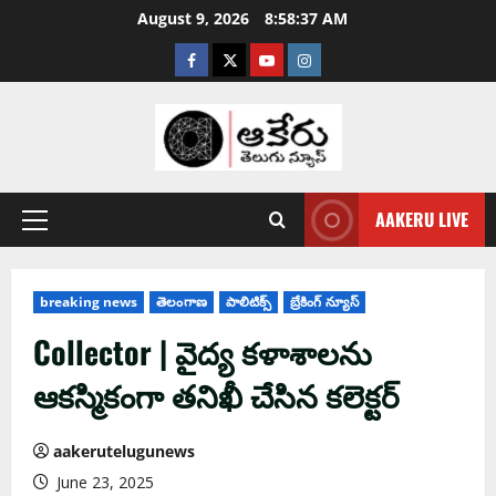
August 9, 2026
8:58:38 AM
AAKERU LIVE
breaking news
తెలంగాణ
పాలిటిక్స్
బ్రేకింగ్ న్యూస్
Collector | వైద్య కళాశాలను
ఆక‌స్మికంగా త‌నిఖీ చేసిన క‌లెక్ట‌ర్‌
aakerutelugunews
June 23, 2025