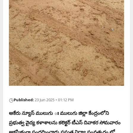
◷
Published:
23 Jun 2025 • 01:12 PM
ఆకేరు న్యూస్ ములుగు ః ములుగు జిల్లా కేంద్రంలోని
ప్రభుత్వ వైద్య కళాశాలను కలెక్టర్ టీఎస్ దివాకర సోమవారం
ఆకస్మికంగా సందర్శించారు.ప్రస్తుత విద్యా సంవత్సరం లో