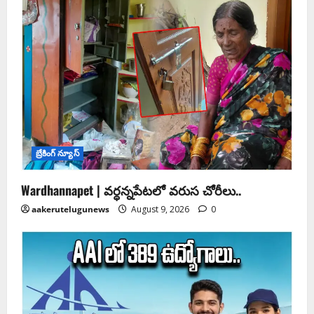
బ్రేకింగ్ న్యూస్
Wardhannapet | వర్ధన్నపేటలో వరుస చోరీలు..
aakerutelugunews
August 9, 2026
0