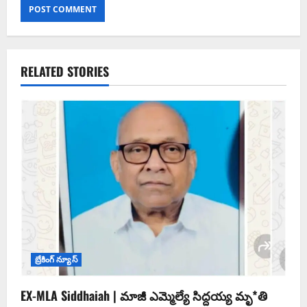
RELATED STORIES
బ్రేకింగ్ న్యూస్
EX-MLA Siddhaiah | మాజీ ఎమ్మెల్యే సిద్దయ్య మృ*తి