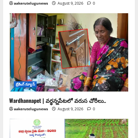
aakerutelugunews
August 9, 2026
0
బ్రేకింగ్ న్యూస్
Wardhannapet | వర్ధన్నపేటలో వరుస చోరీలు..
aakerutelugunews
August 9, 2026
0