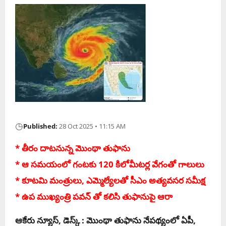
◷
Published:
28 Oct 2025 • 11:15 AM
* తీరం దాట‌నున్న మొంథా తుఫాను
* ఆ స‌మ‌యంలో గంట‌కు 120 కిలోమీట‌ర్ల వేగంతో గాలులు
* కూట‌మి మంత్రులు, ఎమ్మెల్యేల‌తో సీఎం అత్య‌వ‌స‌ర స‌మీక్ష‌
* ఉప ముఖ్యంత్రి ప‌వ‌న్ తో క‌లిసి తుఫానుపై ఆరా
ఆకేరు న్యూస్‌, డెస్క్ : మొంథా తుఫాను నేప‌థ్యంలో ఏపీ,