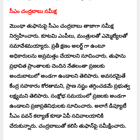
సీఎం చంద్ర‌బాబు స‌మీక్ష‌
మొంథా తుఫానుపై సీఎం చంద్ర‌బాబు తాజాగా స‌మీక్ష
నిర్వ‌హించారు. కూట‌మి ఎంపీలు, మంత్రుల‌తో ఎమ్మెల్యేల‌తో
స‌మావేశ‌మ‌య్యారు. ప్ర‌తీ క్ష‌ణం అల‌ర్ట్ గా ఉంటూ
అధికారుల‌ను అప్ర‌మ‌త్తం చేయాల‌ని సూచించారు. తుఫాను
ప్ర‌భావిత ప్రాంతాల‌కు చెందిన నేత‌లంతా ప్ర‌జ‌ల‌కు
అందుబాటులో అండ‌గా ఉండాల‌ని తెలిపారు. అవ‌స‌ర‌మైతే
కేంద్ర స‌హ‌కారం కోర‌తామ‌ని, ప్రాణ న‌ష్టం త‌గ్గించ‌డ‌మే ప్ర‌భుత్వ
ల‌క్ష్య‌మ‌ని తెలిపారు. సంక్షోభ స‌మ‌యంలో ప్ర‌జ‌ల‌కు అండగా
ఉండాల‌ని ప్ర‌జాప్ర‌తినిధుల‌కు సూచించారు. అలాగే డిప్యూటీ
సీఎం ప‌వ‌న్ క‌ల్యాణ్ కూడా ఏపీ స‌చివాల‌యానికి
చేరుకున్నారు. చంద్ర‌బాబుతో క‌లిసి తుఫాన్‌పై స‌మీక్షించారు.