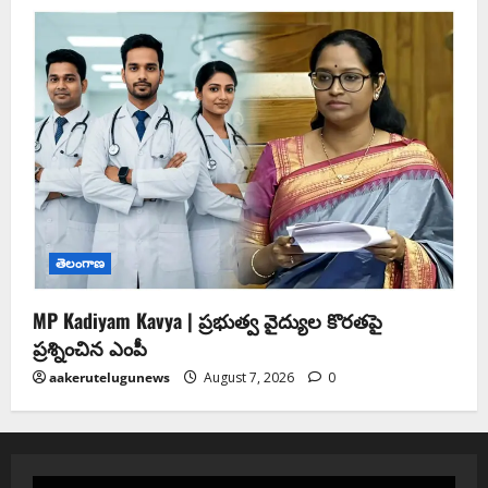
తెలంగాణ
MP Kadiyam Kavya | ప్రభుత్వ వైద్యుల కొరతపై
ప్రశ్నించిన ఎంపీ
aakerutelugunews
August 7, 2026
0