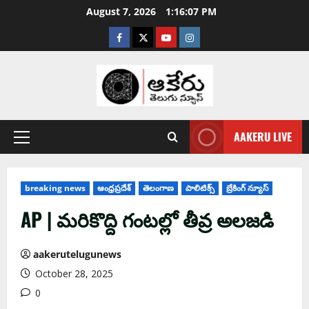
August 7, 2026
1:16:08 PM
AAKERU LIVE
breaking news
ఆంధ్ర‌ప్ర‌దేశ్
తెలంగాణ
పాలిటిక్స్
బ్రేకింగ్ న్యూస్
AP | మ‌రికొద్ది గంట‌ల్లో తీవ్ర అల‌జడి
aakerutelugunews
October 28, 2025
0