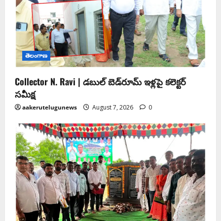
తెలంగాణ
Collector N. Ravi | డబుల్ బెడ్‌రూమ్ ఇళ్లపై కలెక్టర్
సమీక్ష
aakerutelugunews
August 7, 2026
0