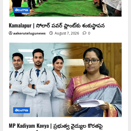
తెలంగాణ
Kamalapur | సోలార్ పవర్ ప్లాంట్‌కు శంకుస్థాపన
aakerutelugunews
August 7, 2026
0
తెలంగాణ
MP Kadiyam Kavya | ప్రభుత్వ వైద్యుల కొరతపై