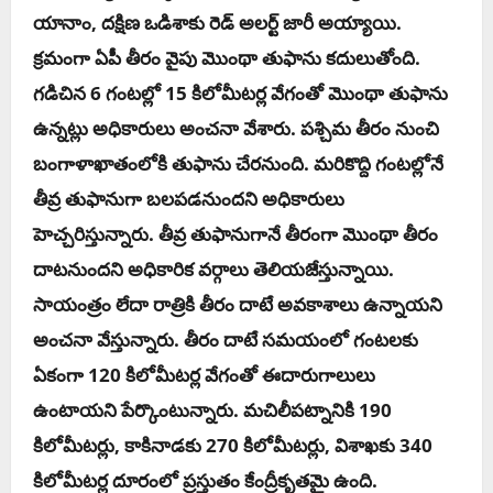
యానాం, ద‌క్షిణ ఒడిశాకు రెడ్ అల‌ర్ట్ జారీ అయ్యాయి.
క్ర‌మంగా ఏపీ తీరం వైపు మొంథా తుఫాను క‌దులుతోంది.
గ‌డిచిన 6 గంట‌ల్లో 15 కిలోమీట‌ర్ల వేగంతో మొంథా తుఫాను
ఉన్న‌ట్లు అధికారులు అంచ‌నా వేశారు. ప‌శ్చిమ తీరం నుంచి
బంగాళాఖాతంలోకి తుఫాను చేర‌నుంది. మ‌రికొద్ది గంట‌ల్లోనే
తీవ్ర తుఫానుగా బ‌ల‌ప‌డ‌నుంద‌ని అధికారులు
హెచ్చ‌రిస్తున్నారు. తీవ్ర తుఫానుగానే తీరంగా మొంథా తీరం
దాట‌నుంద‌ని అధికారిక‌ వ‌ర్గాలు తెలియ‌జేస్తున్నాయి.
సాయంత్రం లేదా రాత్రికి తీరం దాటే అవ‌కాశాలు ఉన్నాయ‌ని
అంచ‌నా వేస్తున్నారు. తీరం దాటే స‌మ‌యంలో గంట‌ల‌కు
ఏకంగా 120 కిలోమీట‌ర్ల వేగంతో ఈదారుగాలులు
ఉంటాయ‌ని పేర్కొంటున్నారు. మ‌చిలీప‌ట్నానికి 190
కిలోమీట‌ర్లు, కాకినాడ‌కు 270 కిలోమీట‌ర్లు, విశాఖ‌కు 340
కిలోమీట‌ర్ల దూరంలో ప్ర‌స్తుతం కేంద్రీకృత‌మై ఉంది.