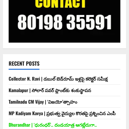
RECENT POSTS
Collector N. Ravi | డబుల్ బెడ్‌రూమ్ ఇళ్లపై కలెక్టర్ సమీక్ష
Kamalapur | సోలార్ పవర్ ప్లాంట్‌కు శంకుస్థాపన
Tamilnadu CM Vijay | ‘విజయో’త్సాహం
MP Kadiyam Kavya | ప్రభుత్వ వైద్యుల కొరతపై ప్రశ్నించిన ఎంపీ
Dhurandhar | ‘ధురంధర్‌’.. దండయాత్ర ఆగట్లేదుగా..