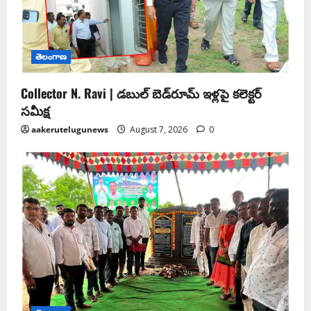
తెలంగాణ
Collector N. Ravi | డబుల్ బెడ్‌రూమ్ ఇళ్లపై కలెక్టర్
సమీక్ష
aakerutelugunews
August 7, 2026
0