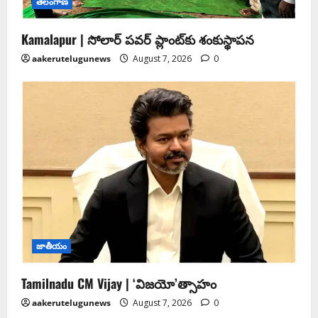
తెలంగాణ
Kamalapur | సోలార్ పవర్ ప్లాంట్‌కు శంకుస్థాపన
aakerutelugunews
August 7, 2026
0
జాతీయం
Tamilnadu CM Vijay | ‘విజయో’త్సాహం
aakerutelugunews
August 7, 2026
0