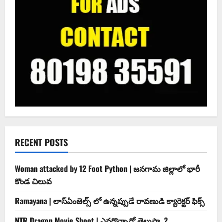
RECENT POSTS
Woman attacked by 12 Foot Python | జనగామ జిల్లాలో భారీ
కొండ చిలువ
Ramayana | లాస్ఏంజెల్స్ లో ఉన్నప్పుడే రావణుడి క్యారెక్టర్ ఫిక్స్
NTR Dragon Movie Shoot | ఎవరొచ్చారో తెలుసా..?