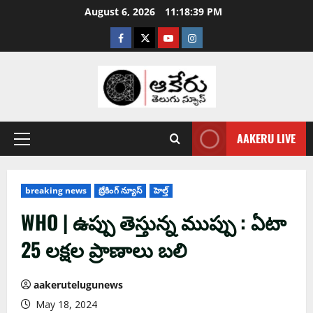
August 6, 2026
11:18:40 PM
AAKERU LIVE
breaking news
బ్రేకింగ్ న్యూస్
హెల్త్
WHO | ఉప్పు తెస్తున్న‌ ముప్పు : ఏటా
25 లక్షల ప్రాణాలు బ‌లి
aakerutelugunews
May 18, 2024