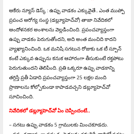
ఆకేరు న్యూస్ డెస్క్ : ఉప్పు వాడ‌కం ఎక్కువైతే.. ఎంత ముప్పో
ప్రపంచ ఆరోగ్య సంస్థ (డబ్ల్యూహెచ్‌వో) తాజా నివేదికలో
ఆందోళ‌న‌క‌ర అంశాల‌ను వెల్ల‌డించింది. ప్ర‌పంచ‌వ్యాప్తంగా
ఉప్పు వాడ‌కం పెరుగుతోంద‌ని, అది అంత మంచిది కాద‌ని
వ్యాఖ్యానించింది. ఒక మనిషి సగటున రోజుకు ఒక టీ స్పూన్‌
కంటే ఎక్కువ ఉప్పును కనుక ఆహారంగా తీసుకుంటే రక్తపోటు
పెరుగుతుందని తెలిపింది. ప్రతి ఒక్కరూ ఉప్పు వాడకాన్ని
తగ్గిస్తే ప్రతీ ఏడాది ప్రపంచవ్యాప్తంగా 25 లక్షల మంది
ప్రాణాలను కోల్పోకుండా కాపాడవచ్చని డబ్ల్యూహెచ్‌వో
సూచించింది.
నివేదిక‌లో డబ్ల్యూహెచ్‌వో ఏం చెప్పిందంటే..
– స‌గ‌టు ఉప్పు వాడ‌కం 5 గ్రాముల‌కు మించ‌కూడ‌దు.