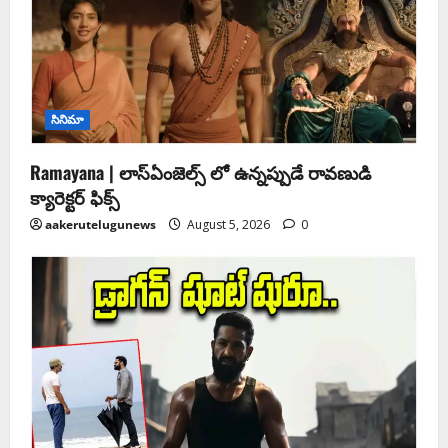
సినిమా
Ramayana | లాస్ఏంజెల్స్ లో ఉన్నప్పుడే రావణుడి
క్యారెక్టర్ ఫిక్స్
aakerutelugunews
August 5, 2026
0