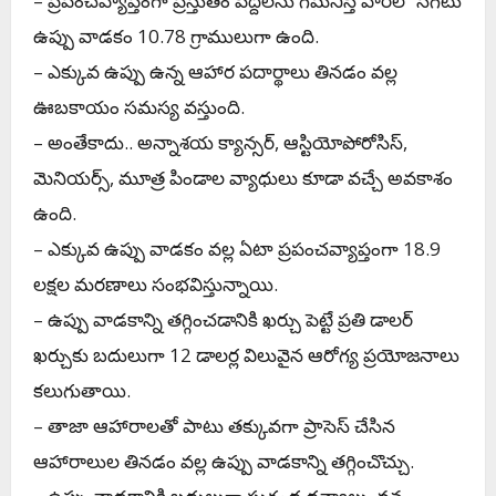
– ప్రపంచవ్యాప్తంగా ప్రస్తుతం పెద్దలను గమనిస్తే వారిలో సగటు
ఉప్పు వాడకం 10.78 గ్రాములుగా ఉంది.
– ఎక్కువ ఉప్పు ఉన్న ఆహార పదార్థాలు తినడం వల్ల
ఊబకాయం సమస్య వ‌స్తుంది.
– అంతేకాదు.. అన్నాశయ క్యాన్సర్‌, ఆస్టియోపోరోసిస్‌,
మెనియర్స్‌, మూత్ర పిండాల వ్యాధులు కూడా వచ్చే అవకాశం
ఉంది.
– ఎక్కువ ఉప్పు వాడకం వల్ల ఏటా ప్రపంచవ్యాప్తంగా 18.9
లక్షల మరణాలు సంభవిస్తున్నాయి.
– ఉప్పు వాడకాన్ని తగ్గించడానికి ఖర్చు పెట్టే ప్రతి డాలర్‌
ఖర్చుకు బదులుగా 12 డాలర్ల విలువైన ఆరోగ్య ప్రయోజనాలు
కలుగుతాయి.
– తాజా ఆహారాలతో పాటు తక్కువగా ప్రాసెస్‌ చేసిన
ఆహారాలుల తినడం వల్ల ఉప్పు వాడకాన్ని తగ్గించొచ్చు.