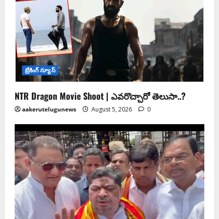
బ్రేకింగ్ న్యూస్
NTR Dragon Movie Shoot | ఎవరొచ్చారో తెలుసా..?
aakerutelugunews
August 5, 2026
0