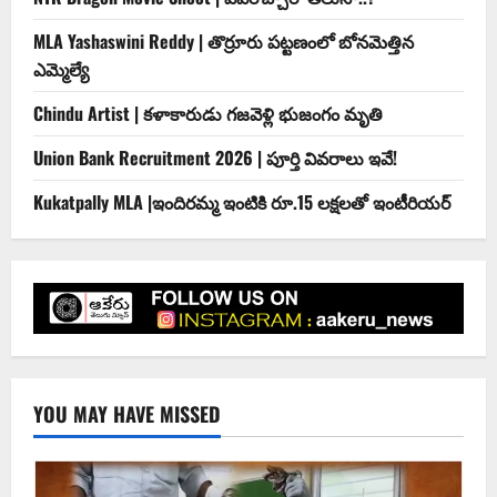
MLA Yashaswini Reddy | తొర్రూరు పట్టణంలో బోనమెత్తిన
ఎమ్మెల్యే
Chindu Artist | కళాకారుడు గజవెళ్లి భుజంగం మృతి
Union Bank Recruitment 2026 | పూర్తి వివరాలు ఇవే!
Kukatpally MLA |ఇందిర‌మ్మ ఇంటికి రూ.15 ల‌క్ష‌ల‌తో ఇంటీరియ‌ర్‌
YOU MAY HAVE MISSED