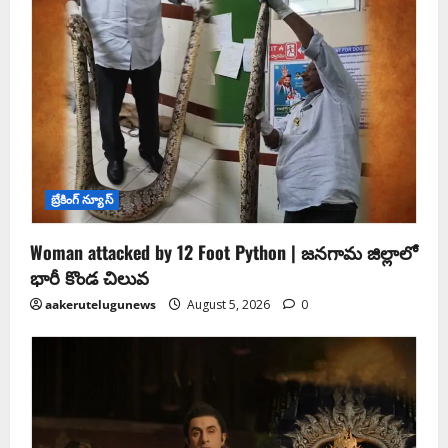
బ్రేకింగ్ న్యూస్
Woman attacked by 12 Foot Python | జనగామ జిల్లాలో
భారీ కొండ చిలువ
aakerutelugunews
August 5, 2026
0