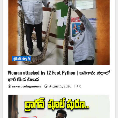
బ్రేకింగ్ న్యూస్
Woman attacked by 12 Foot Python | జనగామ జిల్లాలో
భారీ కొండ చిలువ
aakerutelugunews
August 5, 2026
0