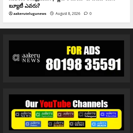
బ్యూటీ ఎవరు?
aakerutelugunews
August 8, 2026
0