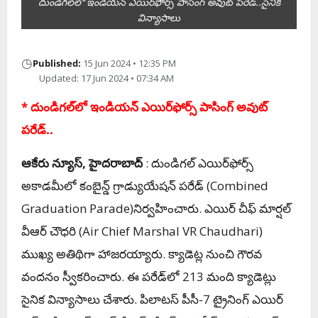
దుండిగల్‌లో ఇండియన్‌ ఎయిర్‌ఫోర్స్‌ పాసింగ్‌ అవుట్‌ పరేడ్‌..సైనిక
విన్యాసాలు
◷
Published:
15 Jun 2024 • 12:35 PM
Updated: 17 Jun 2024 • 07:34 AM
* దుండిగల్‌లో ఇండియన్‌ ఎయిర్‌ఫోర్స్‌ పాసింగ్‌ అవుట్‌
పరేడ్‌..
ఆకేరు న్యూస్‌, హైద‌రాబాద్
: దుండిగల్‌ ఎయిర్‌ఫోర్స్‌
అకాడమీలో కంబైన్డ్‌ గ్రాడ్యుయేషన్‌ పరేడ్‌ (Combined
Graduation Parade)నిర్వహించారు. ఎయిర్‌ చీఫ్‌ మార్షల్‌
వీఆర్‌ చౌధరి (Air Chief Marshal VR Chaudhari)
ముఖ్య అతిథిగా హాజరయ్యారు. క్యాడెట్ల నుంచి గౌరవ
వందనం స్వీకరించారు. ఈ పరేడ్‌లో 213 మంది క్యాడెట్లు
సైనిక విన్యాసాలు చేశారు. పిలాటస్‌ పీసీ-7 ట్రైనింగ్‌ ఎయిర్‌