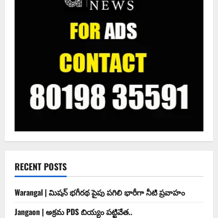
RECENT POSTS
Warangal | మిషన్ భగీరథ పైపు పగిలి భారీగా నీటి ప్రవాహం
Jangaon | అక్రమ PDS బియ్యం పట్టివేత..