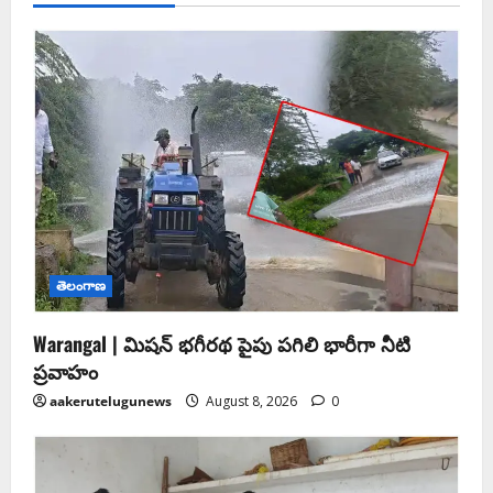
తెలంగాణ
Warangal | మిషన్ భగీరథ పైపు పగిలి భారీగా నీటి
ప్రవాహం
aakerutelugunews
August 8, 2026
0