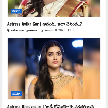
సినిమా
Actress Avika Gor | ఆనంది.. ఇలా చేసింది..?
aakerutelugunews
August 8, 2026
0
సినిమా
Actress Bhagyashri | ‘బ్లడీ రోమియో’కు పడిపోయిన