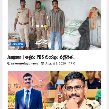
తెలంగాణ
Jangaon | అక్రమ PDS బియ్యం పట్టివేత..
aakerutelugunews
August 8, 2026
0