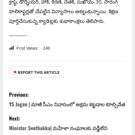
క్రాఫ్ట్‌, డోర్నియర్‌, హాక్‌, కిరణ్‌, చేతక్‌, సుఖోయ్‌-30, సారంగ్‌
హెలికాఫ్టర్లతో చేపట్టిన విన్యాసాలు ఆకట్టుకున్నాయి. శిక్షణ
పూర్తిచేసుకున్న క్యాడెట్లకు శుభాకాంక్షలు తెలిపారు.
———–
Post Views:
249
⚑
REPORT THIS ARTICLE
Previous:
YS Jagan | మాజీ సీఎం నివాసంలో అక్రమ కట్టడాల కూల్చివేత
Next:
Minister Seethakka| మ‌హిళా సంఘాలకు వడ్డీలేని