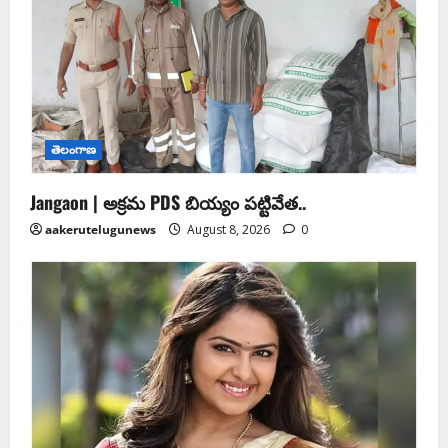
తెలంగాణ
Jangaon | అక్రమ PDS బియ్యం పట్టివేత..
aakerutelugunews
August 8, 2026
0