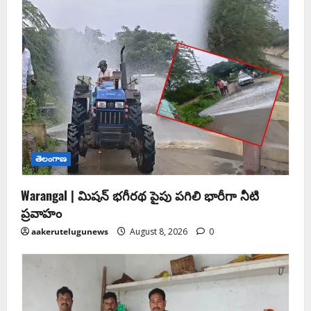
తెలంగాణ
Warangal | మిషన్ భగీరథ పైపు పగిలి భారీగా నీటి
ప్రవాహం
aakerutelugunews
August 8, 2026
0