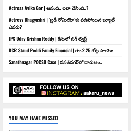
Actress Avika Gor | ఆనంది.. ఇలా చేసింది..?
Actress Bhagyashri | ‘బ్లడీ రోమియో’కు పడిపోయిన బ్యూటీ
ఎవరు?
IPS Uday Krishna Reddy | కేసులో బిగ్ ట్విస్ట్
KCR Stand Peddi Family Financial | రూ.2.25 కోట్ల సాయం
Sanathnagar POCSO Case | సనత్‌నగర్‌లో దారుణం..
YOU MAY HAVE MISSED