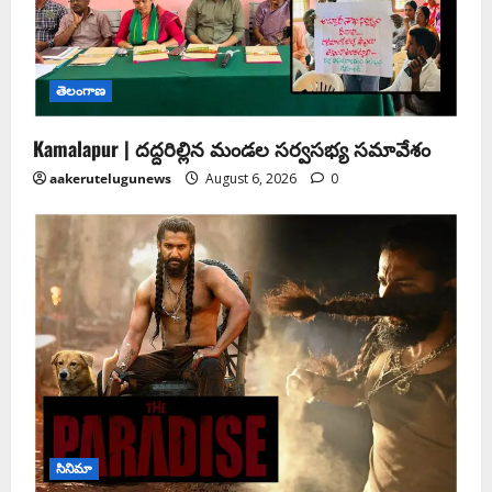
తెలంగాణ
Kamalapur | దద్దరిల్లిన మండల సర్వసభ్య సమావేశం
aakerutelugunews
August 6, 2026
0
సినిమా