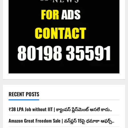
RECENT POSTS
₹38 LPA Job without IIT | క్యాంపస్ ప్లేస్‌మెంట్ అసలే కాదు..
Amazon Great Freedom Sale | వన్‌ప్లస్ 15పై ధమాకా ఆఫర్స్..