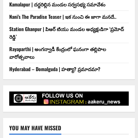
Kamalapur | దద్దరిల్లిన మండల సర్వసభ్య సమావేశం
Nani’s The Paradise Teaser | ఇక నుంచి ఈ జాగా మనదే..
Station Ghanpur | పిఆర్ టియు మండల అధ్యక్షుడిగా ‘ప్రమోద్
రెడ్డి’
Rayaparthi | అంగన్వాడీ కేంద్రంలో ఘనంగా తల్లిపాల
వారోత్సవాలు
Hyderabad – Domalguda | హత్యా? ప్రమాదమా?
YOU MAY HAVE MISSED