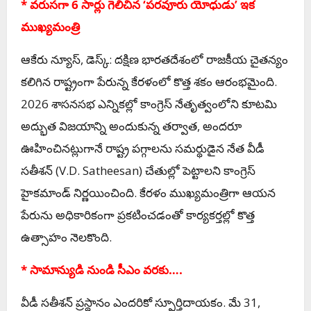
* వరుసగా 6 సార్లు గెలిచిన ‘పరవూరు యోధుడు’ ఇక
ముఖ్యమంత్రి
ఆకేరు న్యూస్, డెస్క్: దక్షిణ భారతదేశంలో రాజకీయ చైతన్యం
కలిగిన రాష్ట్రంగా పేరున్న కేరళంలో కొత్త శకం ఆరంభమైంది.
2026 శాసనసభ ఎన్నికల్లో కాంగ్రెస్ నేతృత్వంలోని కూటమి
అద్భుత విజయాన్ని అందుకున్న తర్వాత, అందరూ
ఊహించినట్లుగానే రాష్ట్ర పగ్గాలను సమర్థుడైన నేత వీడీ
సతీశన్ (V.D. Satheesan) చేతుల్లో పెట్టాలని కాంగ్రెస్
హైకమాండ్ నిర్ణయించింది. కేరళం ముఖ్యమంత్రిగా ఆయన
పేరును అధికారికంగా ప్రకటించడంతో కార్యకర్తల్లో కొత్త
ఉత్సాహం నెలకొంది.
* సామాన్యుడి నుండి సీఎం వరకు….
వీడీ సతీశన్ ప్రస్థానం ఎందరికో స్ఫూర్తిదాయకం. మే 31,