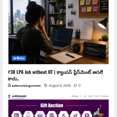
జాతీయం
₹38 LPA Job without IIT | క్యాంపస్ ప్లేస్‌మెంట్ అసలే
కాదు..
aakerutelugunews
August 6, 2026
0