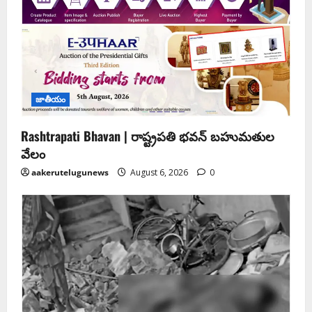
జాతీయం
Rashtrapati Bhavan | రాష్ట్రపతి భవన్ బహుమతుల
వేలం
aakerutelugunews
August 6, 2026
0