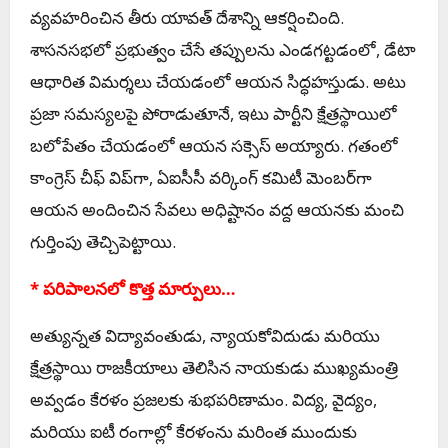
వ్యవహరించిన తీరు యావత్ దేశాన్ని ఆకర్షించింది.
శాసనసభలో ప్రభుత్వం చేసే తప్పులను ఎండగట్టడంలో, డేటా
ఆధారిత విమర్శలు చేయడంలో ఆయన సిద్ధహస్తుడు. అటు
ప్రజా సమస్యలపై పోరాడుతూనే, ఇటు పార్టీని క్షేత్రస్థాయిలో
బలోపేతం చేయడంలో ఆయన సక్సెస్ అయ్యారు. గతంలో
కాంగ్రెస్ చీఫ్ విప్‌గా, ఏఐసీసీ వర్కింగ్ కమిటీ మెంబర్‌గా
ఆయన అందించిన సేవలు అధిష్టానం వద్ద ఆయనకు మంచి
గుర్తింపు తెచ్చిపెట్టాయి.
* పరిపాలనలో కొత్త మార్పులు…
అత్యున్నత విద్యావంతుడు, న్యాయకోవిదుడు మరియు
క్షేత్రస్థాయి రాజకీయాలు తెలిసిన నాయకుడు ముఖ్యమంత్రి
అవ్వడం కేరళం ప్రజలకు శుభపరిణామం. విద్య, వైద్యం,
మరియు ఐటీ రంగాల్లో కేరళంను మరింత ముందుకు