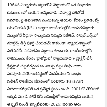
1964న ఎర్నాకుళం జిల్లాలోని నెట్టూరులో ఒక సాధారణ
కుటుంబంలో ఆయన జన్మించారు. విద్యార్థి దశలోనే
సమాజంపై అవగాహన పెంచుకున్న ఆయన, కేరళం స్టూడెంట్స్
యూనియన్ (KSU) ద్వారా రాజకీయాల్లోకి అడుగుపెట్టారు.
విద్యతోనే ఏదైనా సాధ్యమని నమ్మిన సతీశన్, సోషల్ వర్క్‌లో
మాస్టర్స్ డిగ్రీ పూర్తి చేయడమే కాకుండా, న్యాయశాస్త్రంలో
ఎల్‌ఎల్‌బీ, ఎల్‌ఎల్‌ఎం పట్టాలు పొందారు. రాజకీయాల్లోకి
రాకముందు కేరళం హైకోర్టులో న్యాయవాదిగా ప్రాక్టీస్ చేసి,
క్లిష్టమైన చట్టపరమైన అంశాలపై పట్టు సాధించారు.
పరవూరు నియోజకవర్గంతో విడదీయరాని బంధం
సతీశన్ రాజకీయ జీవితంలో పరవూరు (Paravur)
నియోజకవర్గానికి ఒక ప్రత్యేక స్థానం ఉంది. 2001లో తొలిసారి
ఇక్కడి నుండి పోటీ చేసి అసెంబ్లీలో అడుగుపెట్టిన ఆయన,
అప్పటి నుండి ఇప్పటివరకు (2026) జరిగిన ఆరు