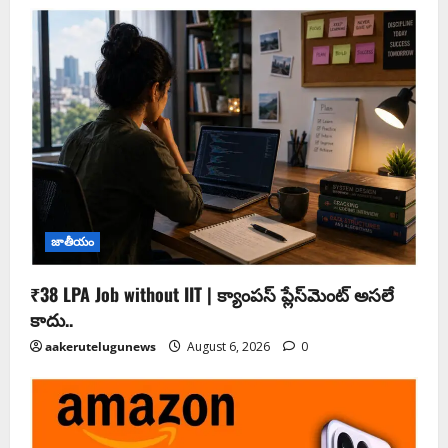
జాతీయం
₹38 LPA Job without IIT | క్యాంపస్ ప్లేస్‌మెంట్ అసలే
కాదు..
aakerutelugunews
August 6, 2026
0