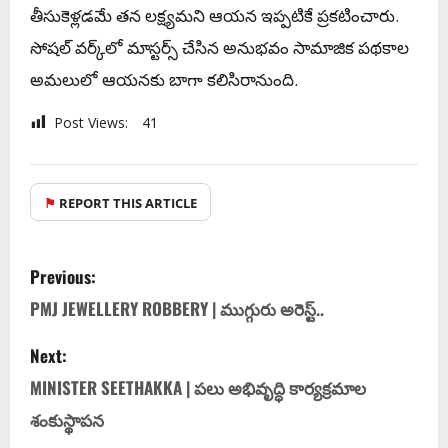
తీసుకెళ్లడమే తన లక్ష్యమని ఆయన ఇప్పటికే ప్రకటించారు.
సోషల్ వర్క్‌లో మాస్టర్స్ చేసిన అనుభవం సామాజిక పథకాల
అమలులో ఆయనకు బాగా కలిసిరానుంది.
Post Views:
41
⚑
REPORT THIS ARTICLE
Previous:
PMJ JEWELLERY ROBBERY | ముగ్గురు అరెస్ట్..
Next:
MINISTER SEETHAKKA | పలు అభివృద్ధి కార్యక్రమాల
శంకుస్థాపన