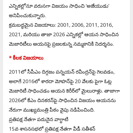
ఎన్నికల్లోనూ వరుసగా విజయం సాధించి ‘అజేయుడు’
అనిపించుకున్నారు.
క్రమబద్ధమైన విజయాలు: 2001, 2006, 2011, 2016,
2021, మరియు తాజా 2026 ఎన్నికల్లో ఆయన సాధించిన
మెజారిటీలు ఆయనపై ప్రజలకున్న నమ్మకానికి నిదర్శనం.
* కీలక విజయాలు
2011లో సీపీఎం దిగ్గజం పన్నయన్ రవీంద్రన్‌పై గెలవడం,
అలాగే 2016లో శారదా మోహన్‌పై 20 వేలకు పైగా ఓట్ల
మెజారిటీ సాధించడం ఆయన కెరీర్‌లో మైలురాళ్లు. తాజాగా
2026లో కేఎం దినకరన్‌పై సాధించిన విజయం ఆయనను
నేరుగా ముఖ్యమంత్రి పీఠం వైపు నడిపించింది.
ప్రతిపక్ష నేతగా పదునైన వాగ్ధాటి
15వ శాసనసభలో ప్రతిపక్ష నేతగా వీడీ సతీశన్