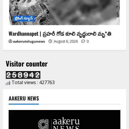
బ్రేకింగ్ న్యూస్
Wardhannapet | ప్రహరీ గోడ కూలి వృద్ధురాలి మృ*తి
aakerutelugunews
August 6, 2026
0
Visitor counter
Total views : 427763
AAKERU NEWS