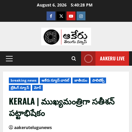
August 6, 2026
5:40:29 PM
AAKERU LIVE
breaking news
ఆకేరు న్యూస్ చానల్
జాతీయం
పాలిటిక్స్
బ్రేకింగ్ న్యూస్
మోర్
KERALA | ముఖ్యమంత్రిగా సతీశన్
పట్టాభిషేకం
aakerutelugunews