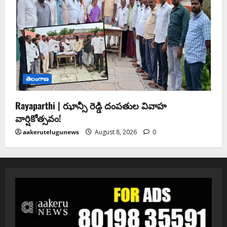
తెలంగాణ
Rayaparthi | ఝాన్సీ రెడ్డి దంపతుల వివాహ
వార్షికోత్సవం!
aakerutelugunews
August 8, 2026
0