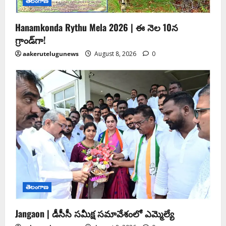
తెలంగాణ
Hanamkonda Rythu Mela 2026 | ఈ నెల 10న
గ్రాండ్‌గా!
aakerutelugunews
August 8, 2026
0
తెలంగాణ
Jangaon | డీసీసీ సమీక్ష సమావేశంలో ఎమ్మెల్యే