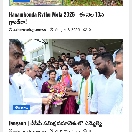
Hanamkonda Rythu Mela 2026 | ఈ నెల 10న
గ్రాండ్‌గా!
aakerutelugunews
August 8, 2026
0
తెలంగాణ
Jangaon | డీసీసీ సమీక్ష సమావేశంలో ఎమ్మెల్యే
aakerutelugunews
August 8, 2026
0