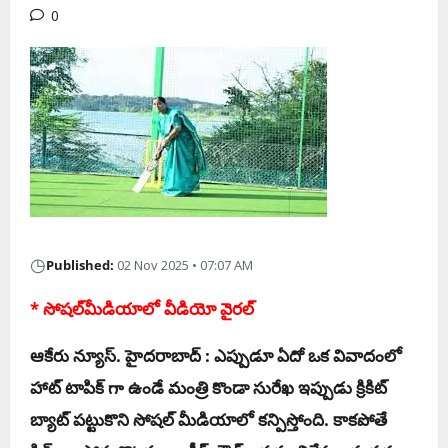
0
◷
Published:
02 Nov 2025 • 07:07 AM
* సోష‌ల్‌మీడియాలో వీడియో వైర‌ల్‌
ఆకేరు న్యూస్‌. హైద‌రాబాద్ : ఎప్పుడూ ఏదో ఒక వివాదంలో
హాట్ టాపిక్ గా ఉండే మంత్రి కొండా సురేఖ ఇప్పుడు క్రికిట్
బ్యాట్ ప‌ట్టుకొని సోష‌ల్ మీడియాలో క‌న్పిస్తోంది. కాక‌పోతే