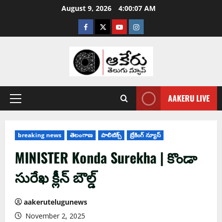
August 9, 2026
4:00:08 AM
AAKERU LIVE
breaking news
తెలంగాణ
పాలిటిక్స్
బ్రేకింగ్ న్యూస్
MINISTER Konda Surekha | కొండా
సురేఖ క్లీన్ బౌల్డ్‌
aakerutelugunews
November 2, 2025