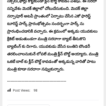
సిక్స్‌లు,ఫోర్లు కొట్ట‌కుండా క్లీన్ బౌల్డ్ కావ‌డం విశేషం. ఈ స‌ర‌దా
స‌న్నివేశం మెద‌క్ జిల్లాలో చోటుచేసుకుంది. మెద‌క్ జిల్లా
న‌ర్సాపూర్ అట‌వీ ప్రాంతంలో ఏర్పాటు చేసిన ఎకో ఫారెస్ట్
టూరిస్ట్ పార్క్ ప్రారంభోత్స‌వం సంద‌ర్భంగా పార్క్ ను
ప్రారంభించ‌డానికి వ‌చ్చారు. ఈ క్ర‌మంలో అక్క‌డు యువ‌కులు
క్రికెట్ ఆడుతుండ‌గా మంత్రి స‌ర‌దాగా బ్యాట్ తీసుకొని
బ్యాటింగ్ కు దిగారు. యువ‌కుడు వేసిన బంతిని బౌండ‌రీ
త‌ర‌లించాల‌నుకునే లోప‌లే మంత్రి క్లీన్ బౌల్డ్ అయ్యారు. మంత్రి
ఒక‌టే బాల్ కు క్లీన్ బౌల్డ్ కావ‌డంతో అక్క‌డున్న వారితో పాటు
మంత్రి కూడా స‌ర‌దాగా న‌వ్వుకున్నారు.
…………………………………………..
Post Views:
98