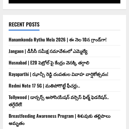
RECENT POSTS
Hanamkonda Rythu Mela 2026 | ఈ నెల 10న గ్రాండ్‌గా!
Jangaon | డీసీసీ సమీక్ష సమావేశంలో ఎమ్మెల్యే
Husnabad | E20 పెట్రోల్ పై కేంద్రం వెనక్కి తగ్గాలి
Rayaparthi | ఝాన్సీ రెడ్డి దంపతుల వివాహ వార్షికోత్సవం!
Redmi Note 17 5G | మతిపోగొట్టే ఫీచర్లు..
Tollywood | డాన్సర్స్ అసోసియేషన్ వర్సెస్ ఫిల్మ్ ఫెడరేషన్..
తగ్గేదేలే!
Breastfeeding Awareness Program | శిశువుకు తల్లిపాలు
అమృతం