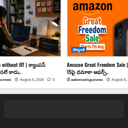
టెక్నాలజీ
without IIT | క్యాంపస్
Amazon Great Freedom Sale | వ
 అసలే కాదు..
15పై ధమాకా ఆఫర్స్..
gunews
August 6, 2026
0
aakerutelugunews
August 6,