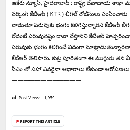
ఆకేరు న్యూస్‌, హైద‌రాబాద్ : రాష్ట్ర దేవాదాయ శాఖా మ
వ‌ర్కింగ్ కేటీఆర్ ( KTR ) లీగ‌ల్ నోటీసులు పంపించారు
వాడుతూ ప‌రువుకు భంగం క‌లిగిస్తున్నార‌ని కేటీఆర్ లీగ‌ల
లేదంటే ప‌రువున‌ష్టం దావా వేస్తాన‌ని కేటీఆర్ హెచ్చ‌రించార
ప‌రువుకు భంగం క‌లిగించే విదంగా మాట్లాడుతున్నార‌న్నార
కేటీఆర్ తెలిపారు. కుట్ర పూరితంగా ఈ ముగ్గురు త‌న మీ
సీఎం తో స‌హా ఎవ‌రైనా ఆధారాలు లేకుండా ఆరోప‌ణ‌లు చేస్త
————————————
Post Views:
1,959
⚑
REPORT THIS ARTICLE