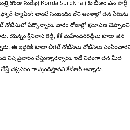
ంత్రి కొండా సురేఖ‌( Konda SureKha ) కు బీఆర్ ఎస్ పార్టీ
. ఫ్యోన్ ట్యాపింగ్ లాంటి సంబంధం లేని అంశాల్లో త‌న పేరును
్ నోటీసులో పేర్కొన్నారు. వారం రోజుల్లో క్ష‌మాప‌ణ చెప్పాల‌ని
ు. యెన్నం శ్రీనివాస రెడ్డి, కేకే మ‌హేంద‌ర్‌రెడ్డిలు కూడా త‌న
ు. ఈ ఇద్ద‌రికి కూడా లీగ‌ల్ నోటీస్‌లు నోటీస్‌లు పంపించాన‌న
ద విష ప్ర‌చారం చేస్తున్నార‌న్నారు. ఇదే విదంగా త‌న మీద
ే చ‌ట్ట‌ప‌రం గా స్పందిస్తాన‌ని కేటీఆర్ అన్నారు.