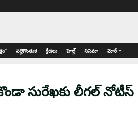
్రం”
పల్లెగొంతుక
క్రీడలు
హెల్త్
సినిమా
మోర్
ొండా సురేఖ‌కు లీగ‌ల్ నోటీస్