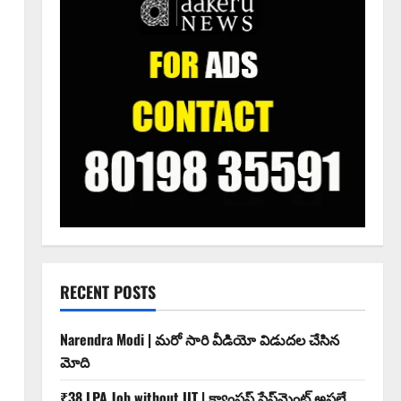
RECENT POSTS
Narendra Modi | మ‌రో సారి వీడియో విడుద‌ల చేసిన
మోది
₹38 LPA Job without IIT | క్యాంపస్ ప్లేస్‌మెంట్ అసలే