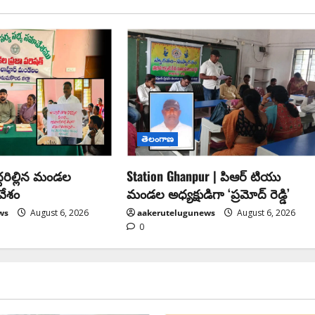
తెలంగాణ
్దరిల్లిన మండల
Station Ghanpur | పిఆర్ టియు
వేశం
మండల అధ్యక్షుడిగా ‘ప్రమోద్ రెడ్డి’
ws
August 6, 2026
aakerutelugunews
August 6, 2026
0