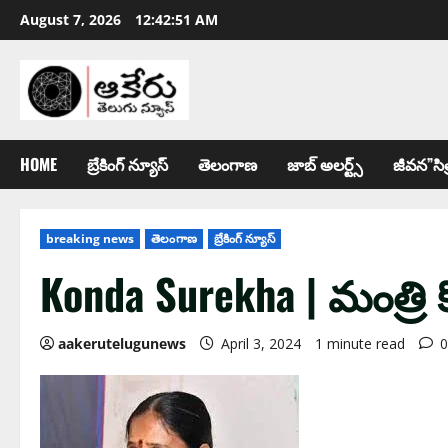
August 7, 2026
12:42:52 AM
HOME
బ్రేకింగ్ న్యూస్
తెలంగాణ
జాబ్ అల‌ర్ట్స్
జీవన”సిత
breaking news
తెలంగాణ
బ్రేకింగ్ న్యూస్
Konda Surekha | మంత్రి క
aakerutelugunews
April 3, 2024
1 minute read
0