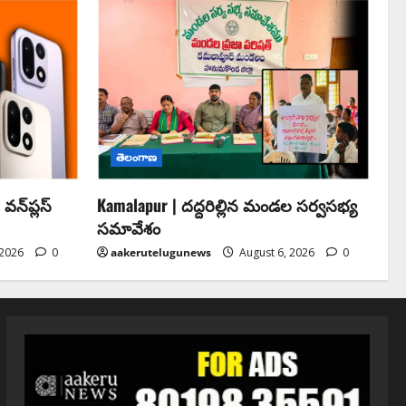
తెలంగాణ
న్‌ప్లస్
Kamalapur | దద్దరిల్లిన మండల సర్వసభ్య
సమావేశం
 2026
0
aakerutelugunews
August 6, 2026
0