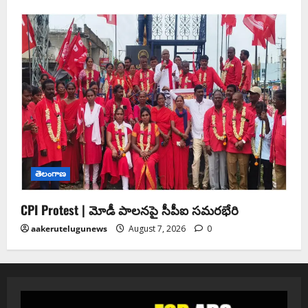
తెలంగాణ
CPI Protest | మోడీ పాలనపై సీపీఐ సమరభేరి
aakerutelugunews
August 7, 2026
0