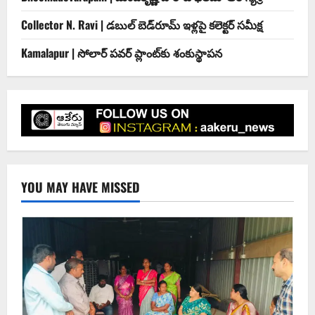
Collector N. Ravi | డబుల్ బెడ్‌రూమ్ ఇళ్లపై కలెక్టర్ సమీక్ష
Kamalapur | సోలార్ పవర్ ప్లాంట్‌కు శంకుస్థాపన
YOU MAY HAVE MISSED