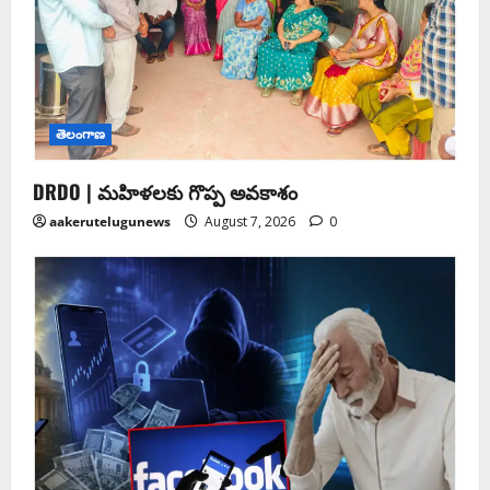
తెలంగాణ
DRDO | మహిళలకు గొప్ప అవకాశం
aakerutelugunews
August 7, 2026
0