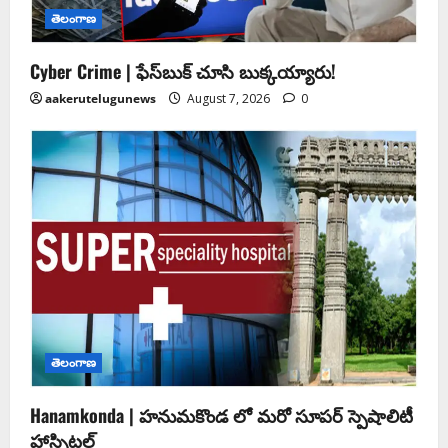
తెలంగాణ
Cyber Crime | ఫేస్‌బుక్‌ చూసి బుక్కయ్యారు!
aakerutelugunews
August 7, 2026
0
తెలంగాణ
Hanamkonda | హనుమకొండ లో మరో సూపర్ స్పెషాలిటీ
హాస్పిటల్