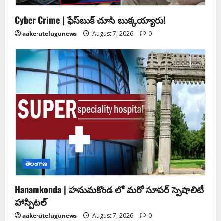
Cyber Crime | ఫేస్‌బుక్‌ చూసి బుక్కయ్యారు!
aakerutelugunews
August 7, 2026
0
తెలంగాణ
Hanamkonda | హనుమకొండ లో మరో సూపర్ స్పెషాలిటీ
హాస్పిటల్
aakerutelugunews
August 7, 2026
0