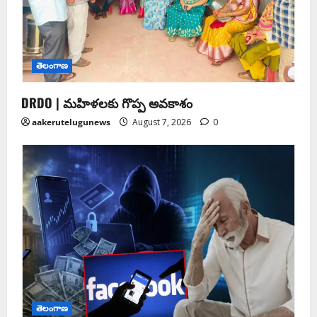
తెలంగాణ
DRDO | మహిళలకు గొప్ప అవకాశం
aakerutelugunews
August 7, 2026
0
తెలంగాణ