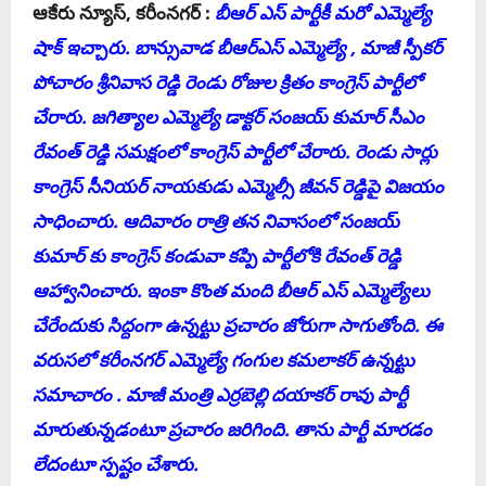
ఆకేరు న్యూస్‌, క‌రీంన‌గ‌ర్ :
బీఆర్ ఎస్ పార్టీకీ మ‌రో ఎమ్మెల్యే
షాక్ ఇచ్చారు. బాన్సువాడ బీఆర్ఎస్ ఎమ్మెల్యే , మాజీ స్పీక‌ర్
పోచారం శ్రీనివాస రెడ్డి రెండు రోజుల క్రితం కాంగ్రెస్ పార్టీలో
చేరారు. జ‌గిత్యాల ఎమ్మెల్యే డాక్ట‌ర్ సంజ‌య్ కుమార్ సీఎం
రేవంత్ రెడ్డి స‌మ‌క్షంలో కాంగ్రెస్ పార్టీలో చేరారు. రెండు సార్లు
కాంగ్రెస్ సీనియ‌ర్ నాయ‌కుడు ఎమ్మెల్సీ జీవ‌న్ రెడ్డిపై విజ‌యం
సాధించారు. ఆదివారం రాత్రి త‌న నివాసంలో సంజ‌య్
కుమార్ కు కాంగ్రెస్ కండువా కప్పి పార్టీలోకి రేవంత్ రెడ్డి
ఆహ్వానించారు. ఇంకా కొంత మంది బీఆర్ ఎస్ ఎమ్మెల్యేలు
చేరేందుకు సిద్దంగా ఉన్న‌ట్టు ప్ర‌చారం జోరుగా సాగుతోంది. ఈ
వ‌రుస‌లో క‌రీంన‌గ‌ర్ ఎమ్మెల్యే గంగుల క‌మ‌లాక‌ర్ ఉన్న‌ట్టు
స‌మాచారం . మాజీ మంత్రి ఎర్ర‌బెల్లి ద‌యాక‌ర్ రావు పార్టీ
మారుతున్న‌డంటూ ప్ర‌చారం జ‌రిగింది. తాను పార్టీ మార‌డం
లేదంటూ స్ప‌ష్టం చేశారు.