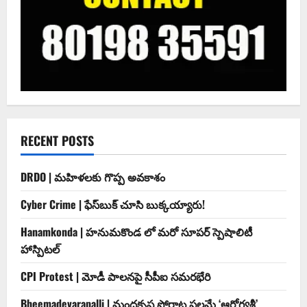
RECENT POSTS
DRDO | మహిళలకు గొప్ప అవకాశం
Cyber Crime | ఫేస్‌బుక్‌ చూసి బుక్కయ్యారు!
Hanamkonda | హనుమకొండ లో మరో సూపర్ స్పెషాలిటీ
హాస్పిటల్
CPI Protest | మోడీ పాలనపై సీపీఐ సమరభేరి
Bheemadevarapalli | మందకృష్ణ పోరాట ఫలమే ‘ఆరోగ్యశ్రీ’