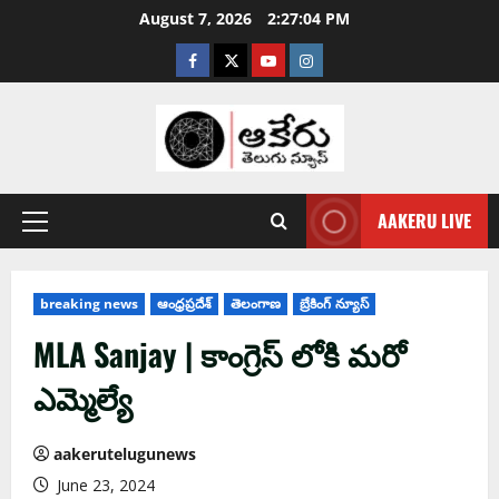
August 7, 2026
2:27:05 PM
AAKERU LIVE
breaking news
ఆంధ్ర‌ప్ర‌దేశ్
తెలంగాణ
బ్రేకింగ్ న్యూస్
MLA Sanjay | కాంగ్రెస్ లోకి మ‌రో
ఎమ్మెల్యే
aakerutelugunews
June 23, 2024