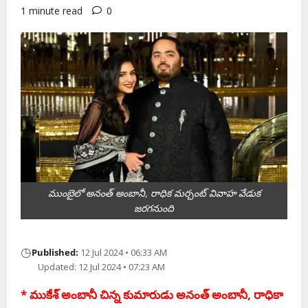
1 minute read
0
ముంబైలో అనంత్ అంబానీ, రాధిక మర్చంట్ వివాహ వేడుక
జరగనుంది
◷
Published:
12 Jul 2024 • 06:33 AM
Updated: 12 Jul 2024 • 07:23 AM
* ముకేశ్ అంబానీ చిన్న కుమారుడు అనంత్ అంబానీ, రాధికా