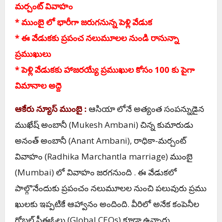
మర్చంట్ వివాహం
* ముంబై లో భారీగా జరుగనున్న పెళ్లి వేడుక
* ఈ వేడుకకు ప్రపంచ నలుమూలల నుండి రానున్నా
ప్రముఖులు
* పెళ్లి వేడుకకు హాజరయ్యే ప్రముఖుల కోసం 100 కు పైగా
విమానాల అద్దె
ఆకేరు న్యూస్ ముంబై :
ఆసియా లోనే అత్యంత సంపన్నుడైన
ముఖేష్ అంబానీ (Mukesh Ambani) చిన్న కుమారుడు
అనంత్ అంబానీ (
Anant Ambani)
, రాధికా-మర్చంట్
వివాహం (
Radhika Marchantla marriage)
ముంబై
(Mumbai) లో వివాహం జరగనుంది . ఈ వేడుకలో
పాల్గొనేందుకు ప్రపంచం నలుమూలల నుంచి పలువురు ప్రము
ఖులకు ఇప్పటికే ఆహ్వానం అందింది. వీరిలో అనేక కంపెనీల
గ్లోబల్ సీఈఓలు (
Global CEOs)
కూడా ఉన్నారు.