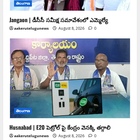
తెలంగాణ
Jangaon | డీసీసీ సమీక్ష సమావేశంలో ఎమ్మెల్యే
aakerutelugunews
August 8, 2026
0
తెలంగాణ
Husnabad | E20 పెట్రోల్ పై కేంద్రం వెనక్కి తగ్గాలి
aakerutelugunews
August 8, 2026
0