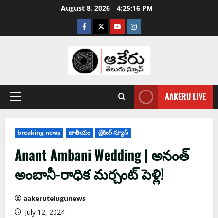
August 8, 2026
4:25:17 PM
AAKERU LIVE
breaking news
జాతీయం
బ్రేకింగ్ న్యూస్
Anant Ambani Wedding | అనంత్
అంబానీ-రాధిక మర్చంట్ పెళ్లి!
aakerutelugunews
July 12, 2024