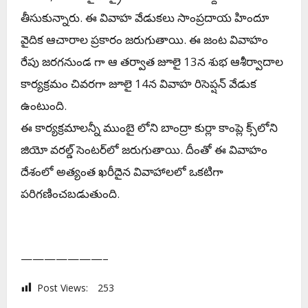
తీసుకున్నారు. ఈ వివాహ వేడుకలు సాంప్రదాయ హిందూ
వైదిక ఆచారాల ప్రకారం జరుగుతాయి. ఈ జంట వివాహం
రేపు జరగనుండ గా ఆ తర్వాత జూలై 13న శుభ ఆశీర్వాదాల
కార్యక్రమం చివరగా జూలై 14న వివాహ రిసెప్షన్ వేడుక
ఉంటుంది.
ఈ కార్యక్రమాలన్నీ ముంబై లోని బాంద్రా కుర్లా కాంప్లె క్స్‌లోని
జియో వరల్డ్ సెంటర్‌లో జరుగుతాయి. దీంతో ఈ వివాహం
దేశంలో అత్యంత ఖరీదైన వివాహాలలో ఒకటిగా
పరిగణించబడుతుంది.
———————–
Post Views:
253