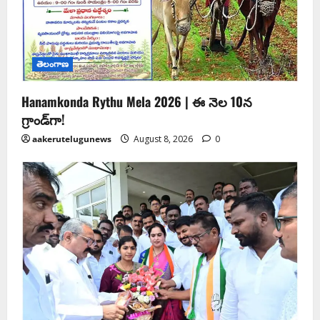
తెలంగాణ
Hanamkonda Rythu Mela 2026 | ఈ నెల 10న
గ్రాండ్‌గా!
aakerutelugunews
August 8, 2026
0