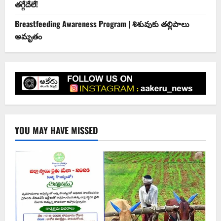
తగ్గేదేలే!
Breastfeeding Awareness Program | శిశువుకు తల్లిపాలు
అమృతం
YOU MAY HAVE MISSED