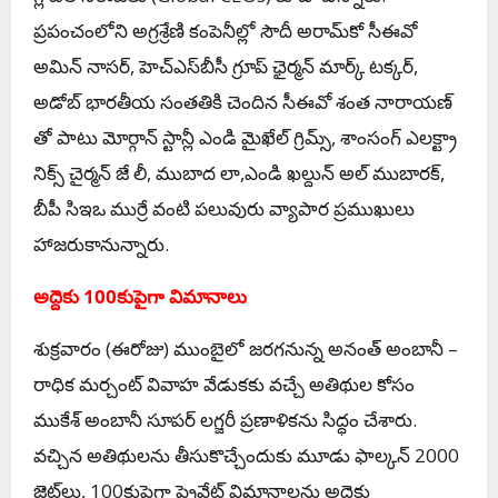
ప్రపంచంలోని అగ్రశ్రేణి కంపెనీల్లో సౌదీ అరామ్‌కో సీఈవో
అమిన్ నాసర్, హెచ్‌ఎస్‌బీసీ గ్రూప్ ఛైర్మన్ మార్క్ టక్కర్,
అడోబ్ భారతీయ సంతతికి చెందిన సీఈవో శంత నారాయణ్
తో పాటు మోర్గాన్ స్టాన్లీ ఎండి మైఖేల్ గ్రిమ్స్, శాంసంగ్ ఎలక్ట్రా
నిక్స్ చైర్మన్ జే లీ, ముబాద లా,ఎండి ఖల్దున్ అల్ ముబారక్,
బీపీ సిఇఒ ముర్రే వంటి పలువురు వ్యాపార ప్రముఖులు
హాజరుకానున్నారు.
అద్దెకు 100కుపైగా విమానాలు
శుక్రవారం (ఈరోజు) ముంబైలో జరగనున్న అనంత్ అంబానీ –
రాధిక మర్చంట్ వివాహ వేడుకకు వచ్చే అతిథుల కోసం
ముకేశ్ అంబానీ సూపర్ లగ్జరీ ప్రణాళికను సిద్ధం చేశారు.
వచ్చిన అతిథులను తీసుకొచ్చేందుకు మూడు ఫాల్కన్ 2000
జెట్‌లు, 100కుపైగా ప్రైవేట్ విమానాలను అద్దెకు