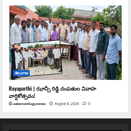
తెలంగాణ
Rayaparthi | ఝాన్సీ రెడ్డి దంపతుల వివాహ
వార్షికోత్సవం!
aakerutelugunews
August 8, 2026
0