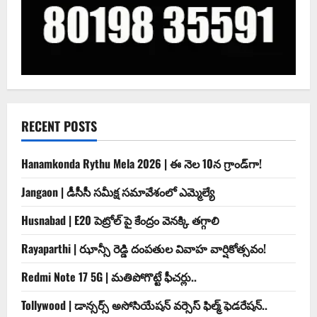
RECENT POSTS
Hanamkonda Rythu Mela 2026 | ఈ నెల 10న గ్రాండ్‌గా!
Jangaon | డీసీసీ సమీక్ష సమావేశంలో ఎమ్మెల్యే
Husnabad | E20 పెట్రోల్ పై కేంద్రం వెనక్కి తగ్గాలి
Rayaparthi | ఝాన్సీ రెడ్డి దంపతుల వివాహ వార్షికోత్సవం!
Redmi Note 17 5G | మతిపోగొట్టే ఫీచర్లు..
Tollywood | డాన్సర్స్ అసోసియేషన్ వర్సెస్ ఫిల్మ్ ఫెడరేషన్..