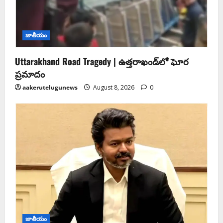
జాతీయం
Uttarakhand Road Tragedy | ఉత్తరాఖండ్‌లో ఘోర
ప్రమాదం
aakerutelugunews
August 8, 2026
0
జాతీయం