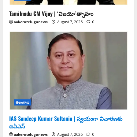
Tamilnadu CM Vijay | ‘విజయో’త్సాహం
aakerutelugunews
August 7, 2026
0
తెలంగాణ
IAS Sandeep Kumar Sultania | స్వ‌యంగా విచార‌ణ‌కు
ఐఏఎస్‌
aakerutelugunews
August 7, 2026
0