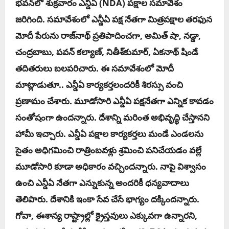
భ‌వ‌న్‌లో శుక్ర‌వారం ఎన్డీఏ (NDA) ప‌క్షాల స‌మావేశం
జ‌రిగింది. స‌మావేశంలో ఎన్డీఏ ప‌క్ష నేత‌గా మిత్ర‌ప‌క్షాల త‌ర‌ఫున
మోదీ పేరును రాజ్‌నాథ్ ప్ర‌తిపాదించ‌గా, అమిత్ షా, న‌డ్డా,
చంద్ర‌బాబు, ప‌వ‌న్ క‌ల్యాణ్‌, నితీశ్‌కుమార్‌, ఏక‌నాథ్ షిండే
త‌దిత‌రులు బ‌ల‌ప‌రిచారు. ఈ స‌మావేశంలో మోదీ
మాట్లాడుతూ.. ఎన్డీఏ కార్య‌క‌ర్త‌లంద‌రికీ శిర‌స్సు వంచి
ప్ర‌ణామం చేశారు. మూడోసారి ఎన్డీఏ ప‌క్ష‌నేత‌గా ఎన్నిక కావ‌డం
సంతోషంగా ఉంద‌న్నారు. దేశాన్ని మ‌రింత అభివృద్ధి చేస్తాన‌ని
హామీ ఇచ్చారు. ఎన్డీఏ ప‌క్షాల కార్య‌క‌ర్త‌లు మండే ఎండ‌ల‌ను
సైతం అధిగ‌మించి రాత్రింబ‌వ‌ళ్లు శ్ర‌మించి ప‌నిచేయ‌డం వ‌ల్లే
మూడోసారి కూడా అధికారం వ‌చ్చింద‌న్నారు. నాపై విశ్వాసం
ఉంచి ఎన్డీఏ నేత‌గా ఎన్నుకున్న అంద‌రికీ ధ‌న్య‌వాదాలు
తెలిపారు. దేశానికి ఇంకా సేవ చేసే భాగ్యం ద‌క్కిందన్నారు.
గోవా, ఈశాన్య రాష్ట్రాల్లో క్రైస్త‌వులు ఎక్కువ‌గా ఉన్నార‌ని,