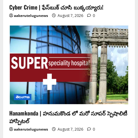
Cyber Crime | ఫేస్‌బుక్‌ చూసి బుక్కయ్యారు!
aakerutelugunews
August 7, 2026
0
తెలంగాణ
Hanamkonda | హనుమకొండ లో మరో సూపర్ స్పెషాలిటీ
హాస్పిటల్
aakerutelugunews
August 7, 2026
0