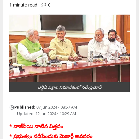
1 minute read
0
ఎన్డీఏ ప‌క్షాల స‌మావేశంలో న‌రేంద్ర‌మోదీ
◷
Published:
07 Jun 2024 • 08:57 AM
Updated: 12 Jun 2024 • 10:29 AM
* వాజ్‌పేయి నాటిన విత్త‌నం
* ప్ర‌భుత్వం న‌డిపేందుకు మెజార్టీ అవ‌స‌రం