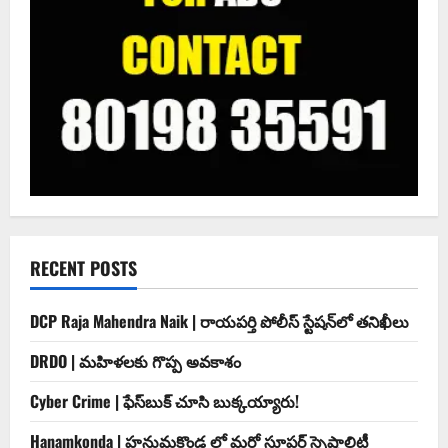
RECENT POSTS
DCP Raja Mahendra Naik | రాయపర్తి పోలీస్ స్టేషన్‌లో తనిఖీలు
DRDO | మహిళలకు గొప్ప అవకాశం
Cyber Crime | ఫేస్‌బుక్‌ చూసి బుక్కయ్యారు!
Hanamkonda | హనుమకొండ లో మరో సూపర్ స్పెషాలిటీ