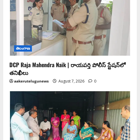
తెలంగాణ
DCP Raja Mahendra Naik | రాయపర్తి పోలీస్ స్టేషన్‌లో
తనిఖీలు
aakerutelugunews
August 7, 2026
0