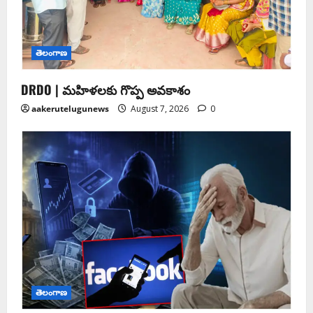
తెలంగాణ
DRDO | మహిళలకు గొప్ప అవకాశం
aakerutelugunews
August 7, 2026
0
తెలంగాణ