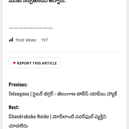
మ‌న‌కు నేర్పుతుంద‌ని అన్నారు.
—————————
Post Views:
197
⚑
REPORT THIS ARTICLE
Previous:
Telangana | సైబ‌ర్ టెర్ర‌ర్ : తెలంగాణ పోలీస్ యాప్‌లు హ్యాక్‌
Next:
Chandrababu Naidu | మోదీలాంటి ప‌వ‌ర్‌ఫుల్ వ్య‌క్తిని
చూడ‌లేదు