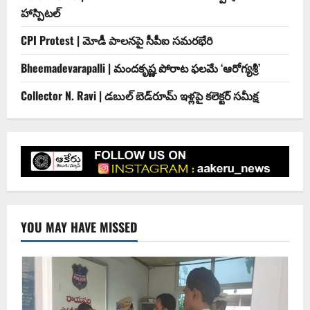
హాస్పిటల్
CPI Protest | మోడీ పాలనపై సీపీఐ సమరభేరి
Bheemadevarapalli | మందకృష్ణ పోరాట ఫలమే ‘ఆరోగ్యశ్రీ’
Collector N. Ravi | డబుల్ బెడ్‌రూమ్ ఇళ్లపై కలెక్టర్ సమీక్ష
YOU MAY HAVE MISSED