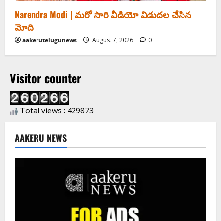
Narendra Modi | మ‌రో సారి వీడియో విడుద‌ల చేసిన
మోది
aakerutelugunews
August 7, 2026
0
Visitor counter
Total views : 429873
AAKERU NEWS