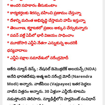
* అంద‌రి స‌హ‌కారం తీసుకుంటాం
* కార్య‌క‌ర్త‌ల‌కు శిర‌స్సు వ‌హించి ప్ర‌ణామం చేస్తున్నా
* దేశాన్ని మ‌రింత అభివృద్ధి చేస్తామ‌ని హామీ ఇస్తున్నా
* తెలంగాణ‌, క‌ర్ణాట‌క‌లో ప్ర‌జ‌లు అక్కున చేర్చుకున్నారు
* ప‌వ‌న్ వ‌ల్లే ఏపీలో భారీ విజ‌యం సాధించాం
* మూడోసారి ఎన్డీఏ నేత‌గా ఎన్నుకున్న అంద‌రికీ
ధ‌న్య‌వాదాలు
* ఎన్డీఏ ప‌క్షాల స‌మావేశంలో న‌రేంద్ర‌మోదీ
ఆకేరు న్యూస్ డెస్క్ : నేష‌న‌ల్ డెమొక్ర‌టిక్ అల‌య‌న్స్ (NDA)
అనేది భార‌త‌దేశ‌పు ఆత్మ అని న‌రేంద్ర మోదీ (Narendra
Modi) అన్నారు. వాజ్‌పేయి (Vajpayee) ఇత‌ర పెద్దలు
నాటిన విత్త‌నం అన్నారు. 30 ఏళ్లుగా ఎన్డీయే కూట‌మి
న‌డుస్తోందని తెలిపారు. న్యూఢిల్లీలోని పార్ల‌మెంట్ సంవిధాన్