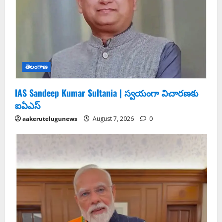
తెలంగాణ
IAS Sandeep Kumar Sultania | స్వ‌యంగా విచార‌ణ‌కు
ఐఏఎస్‌
aakerutelugunews
August 7, 2026
0