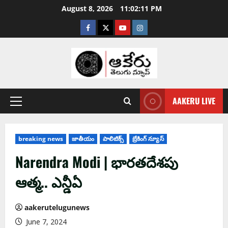
August 8, 2026
11:02:12 PM
AAKERU LIVE
breaking news
జాతీయం
పాలిటిక్స్
బ్రేకింగ్ న్యూస్
Narendra Modi | భార‌త‌దేశ‌పు
ఆత్మ‌.. ఎన్డీఏ
aakerutelugunews
June 7, 2024