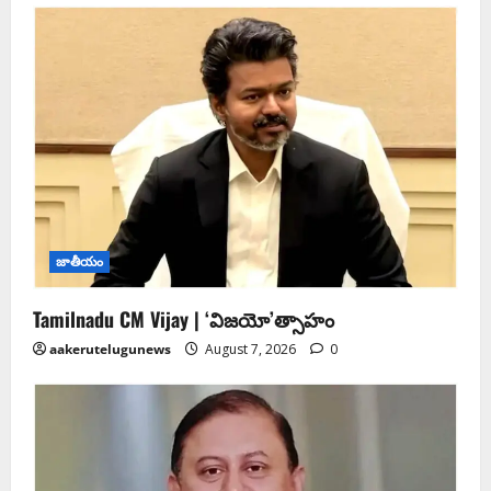
జాతీయం
Tamilnadu CM Vijay | ‘విజయో’త్సాహం
aakerutelugunews
August 7, 2026
0