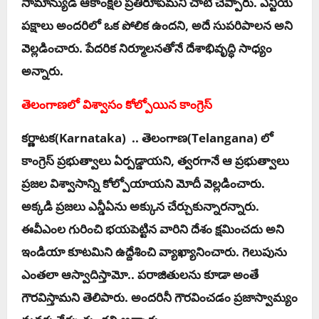
సామాన్యుడి ఆకాంక్ష‌ల ప్ర‌తిరూపమ‌ని చాటి చెప్పారు. ఎన్టీయే
ప‌క్షాలు అంద‌రిలో ఒక పోలిక ఉంద‌ని, అదే సుప‌రిపాల‌న అని
వెల్ల‌డించారు. పేద‌రిక నిర్మూల‌న‌తోనే దేశాభివృద్ధి సాధ్యం
అన్నారు.
తెలంగాణ‌లో విశ్వాసం కోల్పోయిన‌ కాంగ్రెస్
క‌ర్ణాట‌క‌(Karnataka) .. తెలంగాణ‌(Telangana) లో
కాంగ్రెస్ ప్ర‌భుత్వాలు ఏర్ప‌డ్డాయ‌ని, త్వ‌ర‌గానే ఆ ప్ర‌భుత్వాలు
ప్ర‌జ‌ల విశ్వాసాన్ని కోల్పోయాయ‌ని మోదీ వెల్ల‌డించారు.
అక్క‌డి ప్ర‌జ‌లు ఎన్డీఏను అక్కున చేర్చుకున్నార‌న్నారు.
ఈవీఎంల‌ గురించి భ‌య‌పెట్టిన వారిని దేశం క్ష‌మించ‌దు అని
ఇండియా కూట‌మిని ఉద్దేశించి వ్యాఖ్యానించారు. గెలుపును
ఎంత‌లా ఆస్వాదిస్తామో.. ప‌రాజితుల‌ను కూడా అంతే
గౌర‌విస్తామ‌ని తెలిపారు. అంద‌రినీ గౌర‌వించ‌డం ప్ర‌జాస్వామ్యం