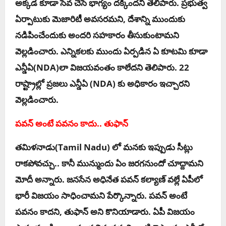
అక్క‌డ కూడా సేవ చేసే భాగ్యం ద‌క్కిందని తెలిపారు. ప్ర‌భుత్వ
ఏర్పాటుకు మెజారిటీ అవ‌స‌రమ‌ని, దేశాన్ని ముందుకు
న‌డిపించేందుకు అంద‌రి స‌హ‌కారం తీసుకుంటామ‌ని
వెల్ల‌డించారు. ఎన్నిక‌ల‌కు ముందు ఏర్ప‌డిన ఏ కూట‌మి కూడా
ఎన్డీఏ(NDA)లా విజ‌య‌వంతం కాలేదని తెలిపారు. 22
రాష్ట్రాల్లో ప్ర‌జ‌లు ఎన్డీఏ (NDA) కు అధికారం ఇచ్చారని
వెల్ల‌డించారు.
ప‌వ‌న్ అంటే ప‌వ‌నం కాదు.. తుఫాన్
త‌మిళ‌నాడు(Tamil Nadu) లో మ‌న‌కు ఇప్పుడు సీట్లు
రాక‌పోవ‌చ్చు.. కానీ మున్ముందు ఏం జ‌ర‌గ‌నుందో చూద్దామ‌ని
మోదీ అన్నారు. జ‌న‌సేన అధినేత ప‌వ‌న్ క‌ల్యాణ్ వ‌ల్లే ఏపీలో
భారీ విజ‌యం సాధించామ‌ని పేర్కొన్నారు. ప‌వ‌న్ అంటే
ప‌వ‌నం కాద‌ని, తుఫాన్ అని కొనియాడారు. ఏపీ విజ‌యం