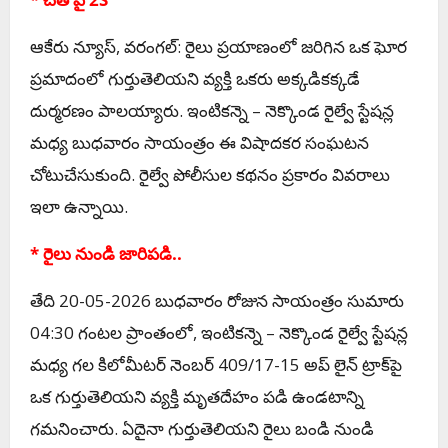
ఆకేరు న్యూస్, వరంగల్: రైలు ప్రయాణంలో జరిగిన ఒక ఘోర
ప్రమాదంలో గుర్తుతెలియని వ్యక్తి ఒకరు అక్కడికక్కడే
దుర్మరణం పాలయ్యారు. ఇంటికన్నె – నెక్కొండ రైల్వే స్టేషన్ల
మధ్య బుధవారం సాయంత్రం ఈ విషాదకర సంఘటన
చోటుచేసుకుంది. రైల్వే పోలీసుల కథనం ప్రకారం వివరాలు
ఇలా ఉన్నాయి.
* రైలు నుండి జారిపడి..
తేది 20-05-2026 బుధవారం రోజున సాయంత్రం సుమారు
04:30 గంటల ప్రాంతంలో, ఇంటికన్నె – నెక్కొండ రైల్వే స్టేషన్ల
మధ్య గల కిలోమీటర్ నెంబర్ 409/17-15 అప్ లైన్ ట్రాక్‌పై
ఒక గుర్తుతెలియని వ్యక్తి మృతదేహం పడి ఉండటాన్ని
గమనించారు. ఏదైనా గుర్తుతెలియని రైలు బండి నుండి