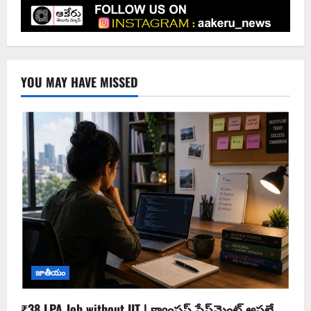
YOU MAY HAVE MISSED
జాతీయం
₹38 LPA Job without IIT | క్యాంపస్ ప్లేస్‌మెంట్ అసలే