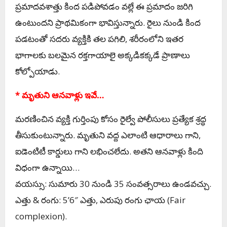
ప్రమాదవశాత్తు కింద పడిపోవడం వల్లే ఈ ప్రమాదం జరిగి
ఉంటుందని ప్రాథమికంగా భావిస్తున్నారు. రైలు నుండి కింద
పడటంతో సదరు వ్యక్తికి తల పగిలి, శరీరంలోని ఇతర
భాగాలకు బలమైన రక్తగాయాలై అక్కడికక్కడే ప్రాణాలు
కోల్పోయాడు.
* మృతుని ఆనవాళ్లు ఇవే…
మరణించిన వ్యక్తి గుర్తింపు కోసం రైల్వే పోలీసులు ప్రత్యేక శ్రద్ధ
తీసుకుంటున్నారు. మృతుని వద్ద ఎలాంటి ఆధారాలు గాని,
ఐడెంటిటీ కార్డులు గాని లభించలేదు. అతని ఆనవాళ్లు కింది
విధంగా ఉన్నాయి…
వయస్సు: సుమారు 30 నుండి 35 సంవత్సరాలు ఉండవచ్చు.
ఎత్తు & రంగు: 5’6″ ఎత్తు, ఎరుపు రంగు ఛాయ (Fair
complexion).