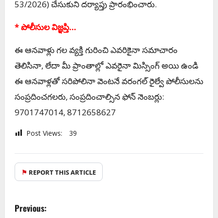
53/2026) చేసుకుని దర్యాప్తు ప్రారంభించారు.
* పోలీసుల విజ్ఞప్తి…
ఈ ఆనవాళ్లు గల వ్యక్తి గురించి ఎవరికైనా సమాచారం
తెలిసినా, లేదా మీ ప్రాంతాల్లో ఎవరైనా మిస్సింగ్ అయి ఉండి
ఈ ఆనవాళ్లతో సరిపోలినా వెంటనే వరంగల్ రైల్వే పోలీసులను
సంప్రదించగలరు, సంప్రదించాల్సిన ఫోన్ నెంబర్లు:
9701747014, 8712658627
Post Views:
39
⚑
REPORT THIS ARTICLE
Previous: