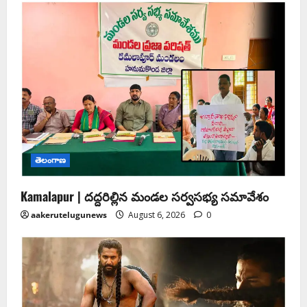
తెలంగాణ
Kamalapur | దద్దరిల్లిన మండల సర్వసభ్య సమావేశం
aakerutelugunews
August 6, 2026
0