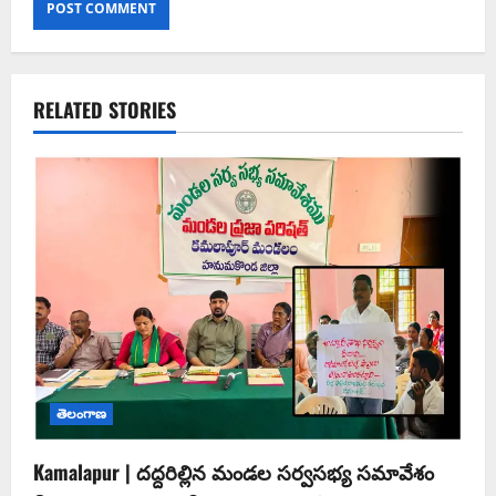
RELATED STORIES
తెలంగాణ
Kamalapur | దద్దరిల్లిన మండల సర్వసభ్య సమావేశం