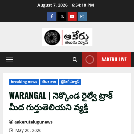
August 7, 2026
6:54:19 PM
AAKERU LIVE
breaking news
తెలంగాణ
బ్రేకింగ్ న్యూస్
WARANGAL | నెక్కొండ రైల్వే ట్రాక్
మీద గుర్తుతెలియని వ్యక్తి
aakerutelugunews
May 20, 2026