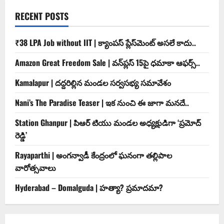
RECENT POSTS
₹38 LPA Job without IIT | క్యాంపస్ ప్లేస్‌మెంట్ అసలే కాదు..
Amazon Great Freedom Sale | వన్‌ప్లస్ 15పై ధమాకా ఆఫర్స్..
Kamalapur | దద్దరిల్లిన మండల సర్వసభ్య సమావేశం
Nani’s The Paradise Teaser | ఇక నుంచి ఈ జాగా మనదే..
Station Ghanpur | పిఆర్ టియు మండల అధ్యక్షుడిగా ‘ప్రమోద్
రెడ్డి’
Rayaparthi | అంగన్వాడీ కేంద్రంలో ఘనంగా తల్లిపాల
వారోత్సవాలు
Hyderabad – Domalguda | హత్యా? ప్రమాదమా?