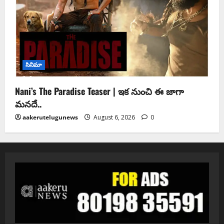
సినిమా
Nani’s The Paradise Teaser | ఇక నుంచి ఈ జాగా
మనదే..
aakerutelugunews
August 6, 2026
0