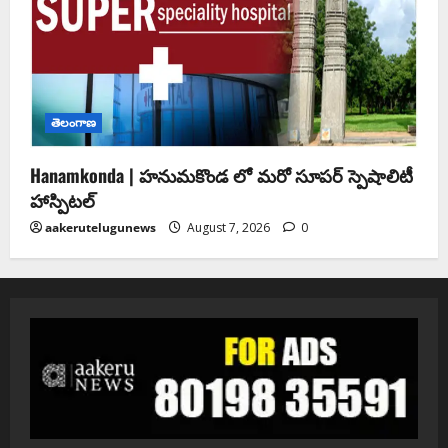
తెలంగాణ
Hanamkonda | హనుమకొండ లో మరో సూపర్ స్పెషాలిటీ
హాస్పిటల్
aakerutelugunews
August 7, 2026
0