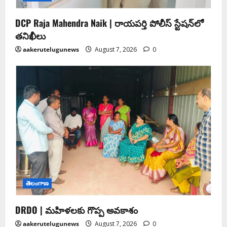
DCP Raja Mahendra Naik | రాయపర్తి పోలీస్ స్టేషన్‌లో
తనిఖీలు
aakerutelugunews
August 7, 2026
0
తెలంగాణ
DRDO | మహిళలకు గొప్ప అవకాశం
aakerutelugunews
August 7, 2026
0