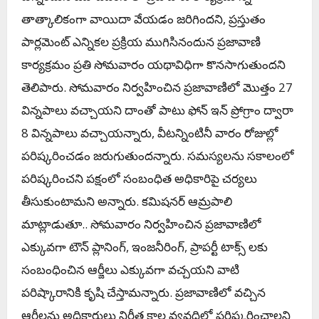
తాత్కాలికంగా వాయిదా వేయడం జరిగిందని, ప్రస్తుతం
పార్లమెంట్ ఎన్నికల ప్రక్రియ ముగిసినందున ప్రజావాణి
కార్యక్రమం ప్రతి సోమవారం యథావిధిగా కొనసాగుతుందని
తెలిపారు. సోమవారం నిర్వహించిన ప్రజావాణిలో మొత్తం 27
విన్నపాలు వచ్చాయని దాంతో పాటు ఫోన్ ఇన్ ప్రోగ్రాం ద్వారా
8 విన్నపాలు వచ్చాయన్నారు, వీటన్నింటినీ వారం రోజుల్లో
పరిష్కరించడం జరుగుతుందన్నారు. సమస్యలను సకాలంలో
పరిష్కరించని పక్షంలో సంబంధిత అధికారిపై చర్యలు
తీసుకుంటామని అన్నారు. కమిషనర్ ఆమ్రపాలి
మాట్లాడుతూ.. సోమవారం నిర్వహించిన ప్రజావాణిలో
ఎక్కువగా టౌన్ ప్లానింగ్, ఇంజనీరింగ్, ప్రాపర్టీ టాక్స్ లకు
సంబంధించిన ఆర్జీలు ఎక్కువగా వచ్చయని వాటి
పరిష్కారానికి కృషి చేస్తామన్నారు. ప్రజావాణిలో వచ్చిన
ఆర్జీలను అధికారులు నిర్ణీత కాల వ్యవధిలో పరిష్కరించాలని