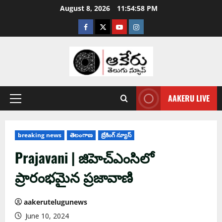
August 8, 2026
11:54:59 PM
AAKERU LIVE
breaking news
తెలంగాణ
బ్రేకింగ్ న్యూస్
Prajavani | జిహెచ్ఎంసిలో
ప్రారంభమైన ప్రజావాణి
aakerutelugunews
June 10, 2024