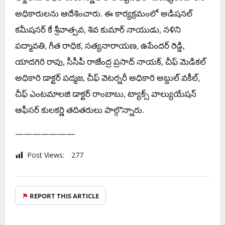
అధికారులను ఆదేశించారు. ఈ కార్యక్రమంలో అడిషనల్
కమీషనర్ కే శ్రీవాత్సవ, శివ కుమార్ నాయుడు, నళిని
పద్మావతి, గీత రాధిక, సత్యనారాయణ, ఉపేందర్ రెడ్డి,
యాదగిరి రావు, సీసీపీ రాజేంద్ర ప్రసాద్ నాయక్, చీఫ్ మెడికల్
అధికారి డాక్టర్ పద్మజ, చీఫ్ వెటర్నరీ అధికారి అబ్దుల్ వకీల్,
చీఫ్ ఎంటమాలజి డాక్టర్ రాంబాబు, ట్యాక్స్ వాల్యుయేషన్
ఆఫీసర్ కులకర్ణి తదితరులు పాల్గొన్నారు.
———————
Post Views:
277
⚑
REPORT THIS ARTICLE