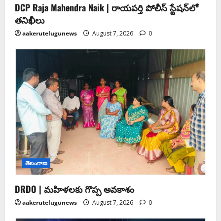
DCP Raja Mahendra Naik | రాయపర్తి పోలీస్ స్టేషన్‌లో
తనిఖీలు
aakerutelugunews
August 7, 2026
0
తెలంగాణ
DRDO | మహిళలకు గొప్ప అవకాశం
aakerutelugunews
August 7, 2026
0