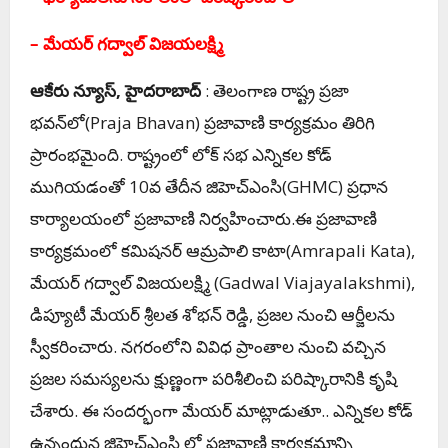
– మేయర్ గద్వాల్ విజయలక్ష్మి
ఆకేరు న్యూస్, హైదరాబాద్
: తెలంగాణ రాష్ట్ర ప్రజా
భవన్‌లో(Praja Bhavan) ప్రజావాణి కార్యక్రమం తిరిగి
ప్రారంభమైంది. రాష్ట్రంలో లోక్ సభ ఎన్నికల కోడ్
ముగియడంతో 10వ తేదీన జిహెచ్ఎంసి(GHMC) ప్రధాన
కార్యాలయంలో ప్రజావాణి నిర్వహించారు.ఈ ప్రజావాణి
కార్యక్రమంలో కమిషనర్ ఆమ్రపాలి కాటా(Amrapali Kata),
మేయర్ గద్వాల్ విజయలక్ష్మి (Gadwal Viajayalakshmi),
డిప్యూటీ మేయర్ శ్రీలత శోభన్ రెడ్డి, ప్రజల నుంచి ఆర్జీలను
స్వీకరించారు. నగరంలోని వివిధ ప్రాంతాల నుంచి వచ్చిన
ప్రజల సమస్యలను క్షుణ్ణంగా పరిశీలించి పరిష్కారానికి కృషి
చేశారు. ఈ సందర్భంగా మేయర్ మాట్లాడుతూ.. ఎన్నికల కోడ్
ఉన్నందున జిహెచ్ఎంసి లో ప్రజావాణి కార్యక్రమాన్ని