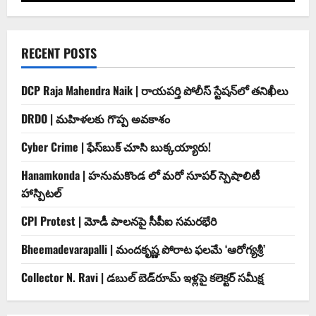
RECENT POSTS
DCP Raja Mahendra Naik | రాయపర్తి పోలీస్ స్టేషన్‌లో తనిఖీలు
DRDO | మహిళలకు గొప్ప అవకాశం
Cyber Crime | ఫేస్‌బుక్‌ చూసి బుక్కయ్యారు!
Hanamkonda | హనుమకొండ లో మరో సూపర్ స్పెషాలిటీ
హాస్పిటల్
CPI Protest | మోడీ పాలనపై సీపీఐ సమరభేరి
Bheemadevarapalli | మందకృష్ణ పోరాట ఫలమే ‘ఆరోగ్యశ్రీ’
Collector N. Ravi | డబుల్ బెడ్‌రూమ్ ఇళ్లపై కలెక్టర్ సమీక్ష