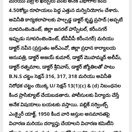
మరియు పెట్రోల్ ఖర్చులు వంటి అనేక విభాగాల కింద
4.50కోట్లు రూపాయలు పెద్ద ఎత్తున దుర్వినియోగం చేశారు.
అవినీతి కార్యకలాపాలకు పాల్పడ్డ డాక్టర్ కృష్ణ ప్రసాద్ (అప్పటి
సూపరింటెండెంట్, జిల్లా జనరల్ హాస్పిటల్, కరీంనగర్
ఇప్పుడు సూపరింటెండెంట్, టీవీవీపీ కరీంనగర్) మరియు
డాక్టర్ నవీన (ప్రస్తుతం ఆర్ఎంవో, జిల్లా ప్రధాన కార్యాలయ
ఆసుపత్రి, డాక్టర్ అజయ్ కుమార్, డాక్టర్ మొహమ్మద్ అలీమ్,
డాక్టర్ రత్నమాల, డాక్టర్ శ్రీనివాస్, డాక్టర్ జ్యోతిలతో పాటు
B.N.S చట్టం సెక్షన్ 316, 317, 318 మరియు అవినీతి
నిరోధక చట్టం యొక్క U/ సెక్షన్ 13(1)(c) & (d) నిబంధనల
కింద ప్రాసిక్యూట్ చేయబడతారు. పోలీసులకు పిర్యాదు చేస్తే
అనేక విషయాలు బయటకు వస్తాయి. పబ్లిక్ సర్వెంట్స్
ఎంక్వైరీ యాక్ట్, 1950 కింద వారి ఆస్తుల అసమానతపై
విచారణ మరియు దర్యాప్తు చేయాలని విచార‌ణ క‌మిటీని