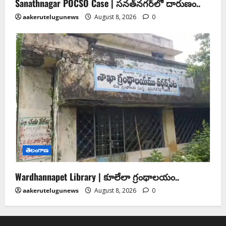
Sanathnagar POCSO Case | సనత్‌నగర్‌లో దారుణం..
aakerutelugunews
August 8, 2026
0
తెలంగాణ
Wardhannapet Library | కూలేలా గ్రంథాలయం..
aakerutelugunews
August 8, 2026
0