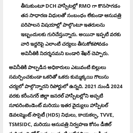
తీసుకుంటూ DCH హాస్పిటల్లో RMO గా కొనసాగడం
తన సాధారణ విధులతో సంబంధం లేకుండా ఆసుపత్రి
పరిపాలన విషయాల్లో పాల్గొంటూ ఇతరులను
ఇబ్బందులకు గురిచేస్తున్నారు. అయినా ఇప్పటి వరకు
వారి ఇద్దరిపై ఎలాంటి చర్యలు తీసుకోక‌పోవ‌డం
అవినీతికి నిద‌ర్శ‌న‌మ‌ని బండారి శేఖ‌ర్ చెప్పారు.
అవినీతికి పాల్పడిన అధికారులు ఎటువంటి బిల్లులు
సమర్పించకుండా ఒకరితో ఒకరు కుమ్మక్కయి గొలుసు
చర్యలో పాల్గొన్నారని రిపోర్టులో ఉన్నది. 2021 నుండి 2024
వరకు కరీంనగర్ జిల్లా జనరల్ హాస్పిటల్లోని అప్పటి
సూపరింటెండెంట్ మరియు ఇతర వైద్యులు హాస్పిటల్
డెవలప్మెంట్ సొసైటీ (HDS) నిధులు, కాయకల్ప, TVVE,
TSMSIDC, మరియు ఆసుపత్రి నిర్వహణ కోసం డీజిల్