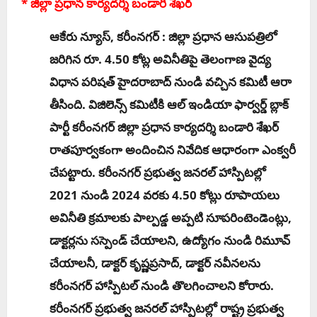
* జిల్లా ప్ర‌ధాన కార్య‌ద‌ర్శి బండారి శేఖ‌ర్‌
ఆకేరు న్యూస్‌, క‌రీంన‌గ‌ర్ : జిల్లా ప్ర‌ధాన ఆసుప‌త్రిలో
జ‌రిగిన రూ. 4.50 కోట్ల అవినీతిపై తెలంగాణ వైద్య
విధాన పరిషత్ హైదరాబాద్ నుండి వ‌చ్చిన క‌మిటీ ఆరా
తీసింది. విజిలెన్స్ కమిటీకి ఆల్ ఇండియా ఫార్వర్డ్ బ్లాక్
పార్టీ కరీంనగర్ జిల్లా ప్రధాన కార్యదర్శి బండారి శేఖర్
రాత‌పూర్వ‌కంగా అందించిన నివేదిక ఆధారంగా ఎంక్వ‌రీ
చేప‌ట్టారు. కరీంనగర్ ప్రభుత్వ జనరల్ హాస్పిటల్లో
2021 నుండి 2024 వరకు 4.50 కోట్లు రూపాయలు
అవినీతి క్రమాలకు పాల్పడ్డ అప్పటి సూపరింటెండెంట్లు,
డాక్టర్లను సస్పెండ్ చేయాలని, ఉద్యోగం నుండి రిమూవ్
చేయాలనీ, డాక్టర్ కృష్ణప్రసాద్, డాక్టర్ నవీనలను
కరీంనగర్ హాస్పిటల్ నుండి తొలగించాలని కోరారు.
కరీంనగర్ ప్రభుత్వ జనరల్ హాస్పిటల్లో రాష్ట్ర ప్రభుత్వ