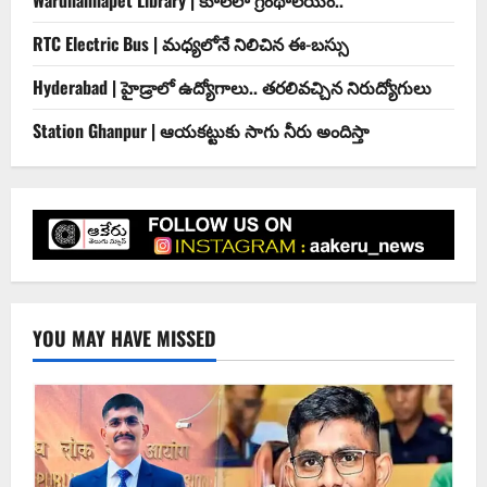
Wardhannapet Library | కూలేలా గ్రంథాలయం..
RTC Electric Bus | మధ్యలోనే నిలిచిన ఈ-బస్సు
Hyderabad | హైడ్రాలో ఉద్యోగాలు.. త‌ర‌లివ‌చ్చిన నిరుద్యోగులు
Station Ghanpur | ఆయకట్టుకు సాగు నీరు అందిస్తా
YOU MAY HAVE MISSED