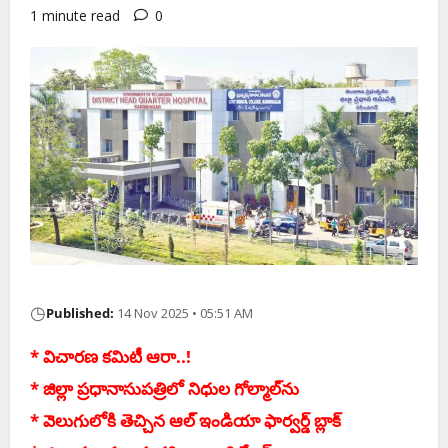
1 minute read
0
◷
Published:
14 Nov 2025 • 05:51 AM
* విచార‌ణ క‌మిటీ ఆరా..!
* జిల్లా ప్ర‌ధానాసుప‌త్రిలో నిధుల గోల్మాల్‌ను
* వెలుగులోకి తెచ్చిన ఆల్ ఇండియా ఫార్వర్డ్ బ్లాక్