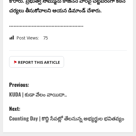
కోరారు. ప్ర‌భుత్వ సొమ్మును కాజేసిన వారిపై చ‌ట్ట‌ప‌రంగా క‌ఠిన
చ‌ర్య‌లు తీసుకోవాల‌ని ఆయ‌న డిమాండ్ చేశారు.
………………………………………….
Post Views:
75
⚑
REPORT THIS ARTICLE
Previous:
KUDA | కుడా వేలం వాయిదా..
Next:
Counting Day | కొద్ది సేప‌ట్లో తేల‌నున్న అభ్య‌ర్థుల భ‌విత‌వ్యం