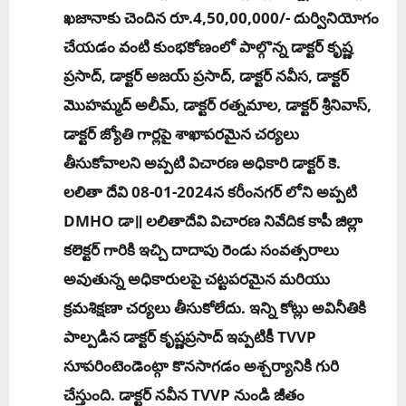
ఖజానాకు చెందిన రూ.4,50,00,000/- దుర్వినియోగం
చేయడం వంటి కుంభకోణంలో పాల్గొన్న డాక్టర్ కృష్ణ
ప్రసాద్, డాక్టర్ అజయ్ ప్రసాద్, డాక్టర్ నవీస, డాక్టర్
మొహమ్మద్ అలీమ్, డాక్టర్ రత్నమాల, డాక్టర్ శ్రీనివాస్,
డాక్టర్ జ్యోతి గార్లపై శాఖాపరమైన చర్యలు
తీసుకోవాలని అప్పటి విచారణ అధికారి డాక్టర్ కె.
లలితా దేవి 08-01-2024న కరీంనగర్ లోని అప్పటి
DMHO డా॥ లలితాదేవి విచారణ నివేదిక కాపీ జిల్లా
కలెక్టర్ గారికి ఇచ్చి దాదాపు రెండు సంవత్సరాలు
అవుతున్న అధికారులపై చట్టపరమైన మరియు
క్రమశిక్షణా చర్యలు తీసుకోలేదు. ఇన్ని కోట్లు అవినీతికి
పాల్పడిన డాక్టర్ కృష్ణప్రసాద్ ఇప్పటికీ TVVP
సూపరింటెండెంట్గా కొనసాగడం అశ్చర్యానికి గురి
చేస్తుంది. డాక్టర్ నవీన TVVP నుండి జీతం