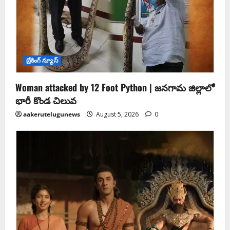
బ్రేకింగ్ న్యూస్
Woman attacked by 12 Foot Python | జనగామ జిల్లాలో
భారీ కొండ చిలువ
aakerutelugunews
August 5, 2026
0