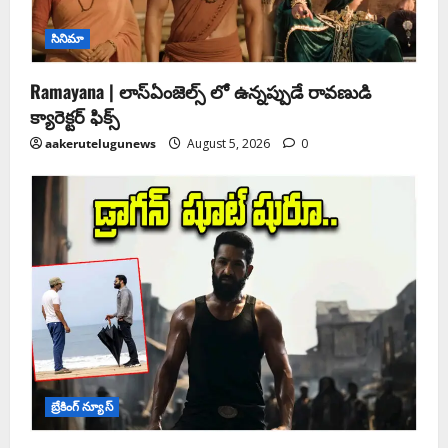
సినిమా
Ramayana | లాస్ఏంజెల్స్ లో ఉన్నప్పుడే రావణుడి
క్యారెక్టర్ ఫిక్స్
aakerutelugunews
August 5, 2026
0
బ్రేకింగ్ న్యూస్