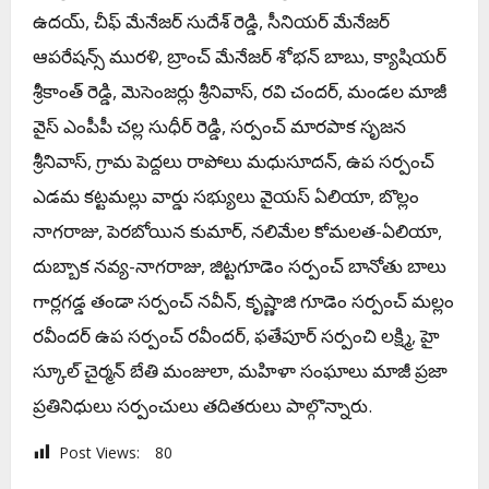
ఉదయ్, చీఫ్ మేనేజర్ సుదేశ్ రెడ్డి, సీనియర్ మేనేజర్
ఆపరేషన్స్ మురళి, బ్రాంచ్ మేనేజర్ శోభన్ బాబు, క్యాషియర్
శ్రీకాంత్ రెడ్డి, మెసెంజర్లు శ్రీనివాస్, రవి చందర్, మండల మాజీ
వైస్ ఎంపీపీ చల్ల సుధీర్ రెడ్డి, సర్పంచ్ మారపాక సృజన
శ్రీనివాస్, గ్రామ పెద్దలు రాపోలు మధుసూదన్, ఉప సర్పంచ్
ఎడమ కట్టమల్లు వార్డు సభ్యులు వైయస్ ఏలియా, బొల్లం
నాగరాజు, పెరబోయిన కుమార్, నలిమేల కోమలత-ఏలియా,
దుబ్బాక నవ్య-నాగరాజు, జిట్టగూడెం సర్పంచ్ బానోతు బాలు
గార్లగడ్డ తండా సర్పంచ్ నవీన్, కృష్ణాజి గూడెం సర్పంచ్ మల్లం
రవీందర్ ఉప సర్పంచ్ రవీందర్, ఫతేపూర్ సర్పంచి లక్ష్మి, హై
స్కూల్ చైర్మన్ బేతి మంజులా, మహిళా సంఘాలు మాజీ ప్రజా
ప్రతినిధులు సర్పంచులు తదితరులు పాల్గొన్నారు.
Post Views:
80