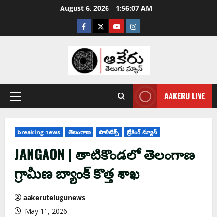
August 6, 2026
1:56:08 AM
AAKERU LIVE
breaking news
తెలంగాణ
పాలిటిక్స్
బ్రేకింగ్ న్యూస్
JANGAON | తాటికొండలో తెలంగాణ
గ్రామీణ బ్యాంక్ కొత్త శాఖ
aakerutelugunews
May 11, 2026