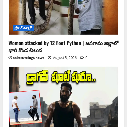
బ్రేకింగ్ న్యూస్
Woman attacked by 12 Foot Python | జనగామ జిల్లాలో
భారీ కొండ చిలువ
aakerutelugunews
August 5, 2026
0