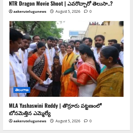
NTR Dragon Movie Shoot | ఎవరొచ్చారో తెలుసా..?
aakerutelugunews
August 5, 2026
0
తెలంగాణ
MLA Yashaswini Reddy | తొర్రూరు పట్టణంలో
బోనమెత్తిన ఎమ్మెల్యే
aakerutelugunews
August 5, 2026
0