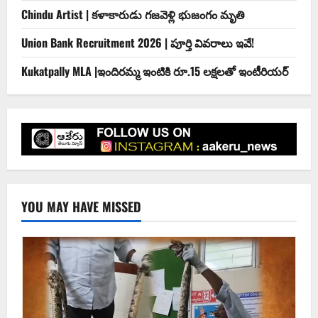
Chindu Artist | కళాకారుడు గజవెళ్లి భుజంగం మృతి
Union Bank Recruitment 2026 | పూర్తి వివరాలు ఇవే!
Kukatpally MLA |ఇందిర‌మ్మ ఇంటికి రూ.15 ల‌క్ష‌ల‌తో ఇంటీరియ‌ర్‌
YOU MAY HAVE MISSED