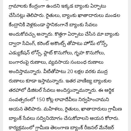
గ్రామాలకు కేంద్రంగా ఉందని ఇక్కడ బ్యాంకు ఏర్పాటు
చేసినట్లు తెలిపారు. రైతులు, బ్యాంకు ఖాతాదారులు మండల
కేంద్రానికి వెళ్లకుండా స్థానికంగానే బ్యాంకు సేవలు
అందుకోవచ్చు అన్నారు. కొత్తగా ఏర్పాటు చేసిన మా బ్యాంకు
ద్వారా సేవింగ్, కరెంట్ అకౌంట్స్ తోపాటు హోమ్ లోన్స్,
ఎడ్యుకేషన్ లోన్స్, ఫ్లాట్ కొనుగోలు, గృహ కొనుగోలు,
బంగారంపై రుణాలు, వ్యవసాయ సంబంధ రుణాలు
అందిస్తామన్నారు. వీటితోపాటు 20 లక్షల వరకు ముద్ర
రుణాలు కూడా ఇస్తామన్నారు. ఇతర వాణిజ్య బ్యాంకుల
తరహాలో డిజిటల్ సేవలు అందిస్తున్నామన్నారు. ఈ ఆర్థిక
సంవత్సరంలో 150 కోట్ల లావాదేవీలు నిర్వహించామని
ఆయన తెలిపారు. మహిళలు, రైతులు, ఖాతాదారులు గ్రామీణ
బ్యాంక్ సేవలు సద్వినియోగం చేసుకోవాలని ఆయన కోరారు.
కార్యక్రమంలో గ్రామీణ తెలంగాణ బ్యాంక్ రీజనల్ మేనేజర్