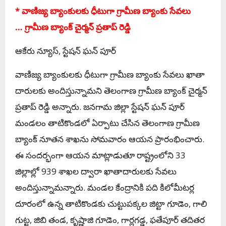
* వాణిజ్య బ్యాంకులకు ధీటుగా గ్రామీణ బ్యాంకు సేవలు
… గ్రామీణ బ్యాంక్ చైర్మన్ ప్రతాప్ రెడ్డి
ఆకేరు న్యూస్, స్టేషన్ ఘన్ పూర్
వాణిజ్య బ్యాంకులకు ధీటుగా గ్రామీణ బ్యాంకు సేవలు ఖాతా
దారులకు అందిస్తున్నామని తెలంగాణ గ్రామీణ బ్యాంక్ చైర్మన్
ప్రతాప్ రెడ్డి అన్నారు. జనగామ జిల్లా స్టేషన్ ఘన్ పూర్
మండలం తాటికొండలో ఏర్పాటు చేసిన తెలంగాణ గ్రామీణ
బ్యాంక్ నూతన శాఖను సోమవారం ఆయన ప్రారంభించారు.
ఈ సందర్భంగా ఆయన మాట్లాడుతూ రాష్ట్రంలోని 33
జిల్లాల్లో 939 శాఖల ద్వారా ఖాతాదారులకు సేవలు
అందిస్తున్నామన్నారు. మండల కేంద్రానికి పది కిలోమీటర్ల
దూరంలో ఉన్న తాటికొండకు చుట్టుపక్కల జిట్టా గూడెం, గాలి
గుట్ట, జిబి తండ, కృష్ణాజి గూడెం, గార్లగడ్డ, ఫతేపూర్ తదితర