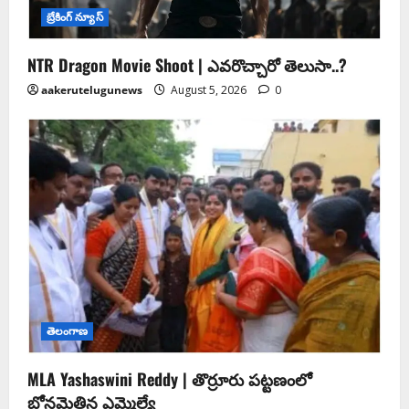
బ్రేకింగ్ న్యూస్
NTR Dragon Movie Shoot | ఎవరొచ్చారో తెలుసా..?
aakerutelugunews
August 5, 2026
0
తెలంగాణ
MLA Yashaswini Reddy | తొర్రూరు పట్టణంలో
బోనమెత్తిన ఎమ్మెల్యే