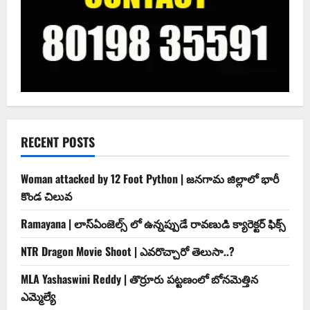
RECENT POSTS
Woman attacked by 12 Foot Python | జనగామ జిల్లాలో భారీ
కొండ చిలువ
Ramayana | లాస్ఏంజెల్స్ లో ఉన్నప్పుడే రావణుడి క్యారెక్టర్ ఫిక్స్
NTR Dragon Movie Shoot | ఎవరొచ్చారో తెలుసా..?
MLA Yashaswini Reddy | తొర్రూరు పట్టణంలో బోనమెత్తిన
ఎమ్మెల్యే