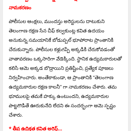
నామకరణం
పోలీసుల ఆంక్షలు, ముందస్తు అరెస్టులను దాటుకుని
తెలంగాణ రక్షణ సేన చీఫ్ కల్వకుంట్ల కవిత ఉదయం
అనుకున్న సమయానికే బోడుప్పల్ భూపోరాట ప్రాంతానికి
చేరుకున్నారు. పోలీసుల కళ్లుగప్పి అక్కడికి చేరుకోవడంతో
వాతావరణం ఒక్కసారిగా వేడెక్కింది. స్థానిక ఉద్యమకారులతో
కలిసి ఆమె అక్కడ బొడ్రాయిని ప్రతిష్టించి, ప్రత్యేక పూజలు
నిర్వహించారు. అంతేకాకుండా, ఆ ప్రాంతానికి “తెలంగాణ
ఉద్యమకారుల రక్షణ కాలనీ” గా నామకరణం చేశారు. తమ
భూములపై తమకే హక్కు ఉంటుందని, ఉద్యమకారుల
పొట్టగొడితే ఊరుకునేది లేదని ఈ సందర్భంగా ఆమె స్పష్టం
చేశారు.
* తీవ్ర ఉద్రిక్తత కవిత అరెస్ట్…