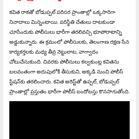
కవిత రాకతో బోడుప్పల్ పరిసర ప్రాంతాల్లో ఒక్కసారిగా
నినాదాలు మిన్నంటాయి. పరిస్థితి చేతులు దాటకుండా
చూసేందుకు పోలీసులు భారీగా తరలివచ్చి భూపోరాటాన్ని
అడ్డుకున్నారు. ఈ క్రమంలో పోలీసులకు, తెలంగాణ రక్షణ సేన
కార్యకర్తలకు మధ్య తీవ్ర నెట్టులాట, వాగ్వాదం
చోటుచేసుకుంది. చివరకు పోలీసులు కల్వకుంట్ల కవితను
బలవంతంగా అదుపులోకి తీసుకుని, అక్కడి నుంచి పోలీస్
స్టేషన్‌కు తరలించారు. కవిత అరెస్ట్‌తో ఉప్పల్, బోడుప్పల్
ప్రాంతాల్లో ప్రస్తుతం భారీగా పోలీస్ బందోబస్తు కొనసాగుతోంది.