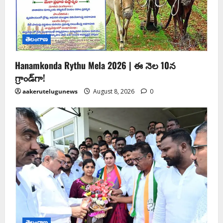
తెలంగాణ
Hanamkonda Rythu Mela 2026 | ఈ నెల 10న
గ్రాండ్‌గా!
aakerutelugunews
August 8, 2026
0
తెలంగాణ