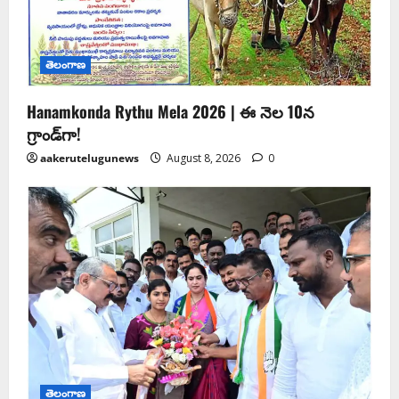
తెలంగాణ
Hanamkonda Rythu Mela 2026 | ఈ నెల 10న
గ్రాండ్‌గా!
aakerutelugunews
August 8, 2026
0
తెలంగాణ