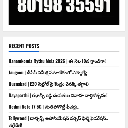
RECENT POSTS
Hanamkonda Rythu Mela 2026 | ఈ నెల 10న గ్రాండ్‌గా!
Jangaon | డీసీసీ సమీక్ష సమావేశంలో ఎమ్మెల్యే
Husnabad | E20 పెట్రోల్ పై కేంద్రం వెనక్కి తగ్గాలి
Rayaparthi | ఝాన్సీ రెడ్డి దంపతుల వివాహ వార్షికోత్సవం!
Redmi Note 17 5G | మతిపోగొట్టే ఫీచర్లు..
Tollywood | డాన్సర్స్ అసోసియేషన్ వర్సెస్ ఫిల్మ్ ఫెడరేషన్..
తగ్గేదేలే!