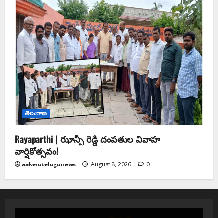
తెలంగాణ
Rayaparthi | ఝాన్సీ రెడ్డి దంపతుల వివాహ
వార్షికోత్సవం!
aakerutelugunews
August 8, 2026
0