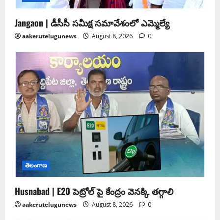
Jangaon | డీసీసీ సమీక్ష సమావేశంలో ఎమ్మెల్యే
aakerutelugunews
August 8, 2026
0
తెలంగాణ
Husnabad | E20 పెట్రోల్ పై కేంద్రం వెనక్కి తగ్గాలి
aakerutelugunews
August 8, 2026
0