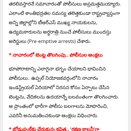
తరలివస్తారనే సమాచారంతో పోలీసులు అప్రమత్తమయ్యారు.
ఎలాంటి శాంతిభద్రతల సమస్య తలెత్తకుండా రాష్ట్రవ్యాప్తంగా
అన్ని జిల్లాల్లోని టీఆర్ఎస్ ముఖ్య నాయకులను,
ఉద్యమకారులను అర్ధరాత్రి నుంచే పోలీసులు ముందస్తు
అరెస్టులు (Pre-emptive arrests) చేశారు.
* నాచారంలో టెంట్ల తొలగింపు.. పోలీసుల ఆంక్షలు
భూపోరాటాన్ని ఎలాగైనా భగ్నం చేయాలని భావించిన
పోలీసులు.. ఉప్పల్ నియోజకవర్గంలోని నాచారం
ఇండస్ట్రియల్ ఏరియాలో నిరసన కోసం ఏర్పాటు చేసిన
టెంట్లను, వేదికలను ఉదయాన్నే బలవంతంగా తొలగించారు.
ఆ ప్రాంతంలో భారీగా పోలీసు బలగాలను మోహరించి,
ఎవరినీ అనుమతించకుండా ఆంక్షలు విధించారు.
* బోడుప్పల్‌కు చేరుకున్న కవిత.. ‘రక్షణ కాలనీ’గా