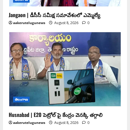
Jangaon | డీసీసీ సమీక్ష సమావేశంలో ఎమ్మెల్యే
aakerutelugunews
August 8, 2026
0
తెలంగాణ
Husnabad | E20 పెట్రోల్ పై కేంద్రం వెనక్కి తగ్గాలి
aakerutelugunews
August 8, 2026
0