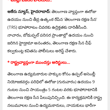
ఆకేరు న్యూస్, హైదరాబాద్:
తెలంగాణ వ్యాప్తంగా ఈరోజు
ఉదయం నుంచి తీవ్ర ఉత్కంఠ రేపిన ‘తెలంగాణ రక్షణ సేన’
(TRS) భూపోరాటం చివరకు ఉద్రిక్తతకు దారితీసింది.
నాచారం, బోడుప్పల్ పరిసర ప్రాంతాల్లో ఉదయం నుంచి
జరిగిన హైడ్రామా అనంతరం, తెలంగాణ రక్షణ సేన చీఫ్
కల్వకుంట్ల కవితను పోలీసులు అరెస్ట్ చేశారు.
* రాష్ట్రవ్యాప్తంగా ముందస్తు అరెస్టులు…
తెలంగాణ ఉద్యమకారుల హక్కుల కోసం ఉప్పల్ అసెంబ్లీ
నియోజకవర్గం పరిధిలో ఈరోజు (గురువారం) ఉదయం 9
గంటల నుంచి సాయంత్రం 5 గంటల వరకు భూపోరాటానికి
తెలంగాణ రక్షణ సేన పిలుపునిచ్చింది. ఈ కార్యక్రమానికి రాష్ట్ర
నలుమూలల నుంచి ఉద్యమకారులు, నాయకులు భారీగా