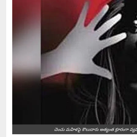
చెంచు మహిళపై కౌలుదారు అత్యంత క్రూరంగా వ్య‌వ‌