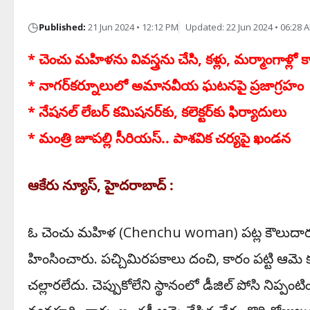
◷
Published:
21 Jun 2024 • 12:12 PM
Updated: 22 Jun 2024 • 06:28 
* చెంచు మ‌హిళ‌ను వివ‌స్త్రను చేసి, క‌ళ్లు, మ‌ర్మాంగాళ్లో 
* నాగ‌ర్‌క‌ర్నూలులో అమాన‌వీయ ఘ‌ట‌న‌పై ప్ర‌జాగ్ర‌హం
* నేష‌న‌ల్ లేబ‌ర్ క‌మిష‌న‌ర్‌కు, క‌లెక్ట‌ర్‌కు ఫిర్యాదులు
* మంత్రి జూప‌ల్లి సీరియ‌స్‌.. పాశ‌విక చ‌ర్య‌పై ఖండ‌న‌
ఆకేరు న్యూస్‌, హైద‌రాబాద్ :
ఓ చెంచు మహిళ (Chenchu woman) ప‌ట్ల కౌలుదారులు
హింసించారు. ప‌చ్చిమిర‌ప‌కాలు దంచి, కారం ప‌ట్టి ఆమె క‌ళ్
చ‌ల్లార‌లేదు. చెప్పుకోలేని స్థానంలో డీజిల్ పోసి నిప్