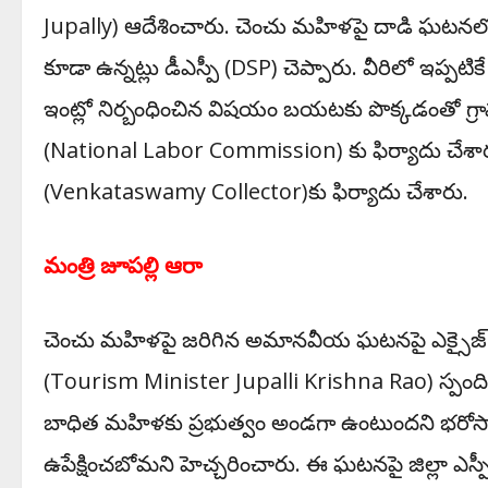
Jupally) ఆదేశించారు. చెంచు మహిళపై దాడి ఘటనలో 
కూడా ఉన్నట్లు డీఎస్పీ (DSP) చెప్పారు. వీరిలో ఇప్
ఇంట్లో నిర్బంధించిన విషయం బయటకు పొక్కడంతో గ్రా
(National Labor Commission) కు ఫిర్యాదు చేశారు
(
Venkataswamy Collector)
కు ఫిర్యాదు చేశారు.
మంత్రి జూపల్లి ఆరా
చెంచు మహిళపై జరిగిన అమానవీయ ఘటనపై ఎక్సైజ్‌
(
Tourism Minister Jupalli Krishna Rao)
స్పంద
బాధిత మహిళకు ప్రభుత్వం అండగా ఉంటుందని భరోసా
ఉపేక్షించబోమని హెచ్చరించారు. ఈ ఘటనపై జిల్లా ఎస్పీ వై