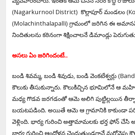
వ్య‌వ‌హ‌రించారు. ఇంత‌కీ ఆమె చేసిన నేరం కొద్ది రోజులుగా
(Nagarkurnool District) కొల్లాపూర్‌ మండలం (
(
Molachinthalapalli)
గ్రామంలో జ‌రిగిన ఈ అమాన‌వీ
నిందితుల‌ను క‌ఠినంగా శిక్షించాల‌నే డిమాండ్లు పెరుగుత
అస‌లు ఏం జ‌రిగిందంటే..
బండి శివమ్మ, బండి శివుడు, బండి వెంకటేశ్వర్లు (B
కౌలుకు తీసుకున్నారు. కౌలుకిచ్చిన భూమిలోనే ఆ మ‌హిళ‌
మధ్య గొడవ జరగడంతో ఆమె అలిగి పుట్టిల్లయిన తీర్నాం
బయటపడింది. అయితే ఆమె ఆ గ్రామానికి కాకుండా పరి
వెళ్లింది. భార్య గురించి అత్తామామలకు భర్త ఫోన్‌ చేస
భార్య గురించి ఆందోళన చెందుతుండగానే మరోవైపు కౌలుద