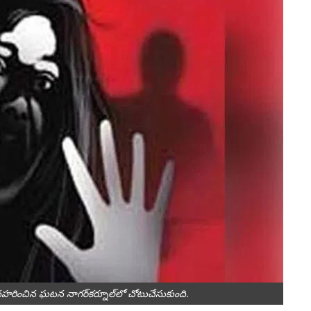
హ‌రించిన ఘటన నాగర్‌కర్నూల్‌లో చోటుచేసుకుంది.