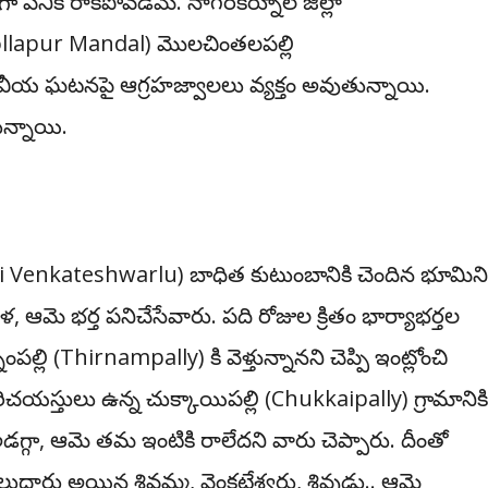
 ప‌నికి రాక‌పోవ‌డ‌మే. నాగర్‌కర్నూల్‌ జిల్లా
Kollapur Mandal) మొలచింతలపల్లి
య ఘ‌ట‌న‌పై ఆగ్ర‌హ‌జ్వాల‌లు వ్య‌క్తం అవుతున్నాయి.
ున్నాయి.
andi Venkateshwarlu) బాధిత కుటుంబానికి చెందిన భూమిని
, ఆమె భర్త ప‌నిచేసేవారు. పది రోజుల క్రితం భార్యాభర్తల
పల్లి (
Thirnampally)
కి వెళ్తున్నానని చెప్పి ఇంట్లోంచి
చయస్తులు ఉన్న చుక్కాయిపల్లి (
Chukkaipally)
గ్రామానికి
ి అడగ్గా, ఆమె తమ ఇంటికి రాలేదని వారు చెప్పారు. దీంతో
ార్లు అయిన శివమ్మ, వెంకటేశ్వర్లు, శివుడు.. ఆమె