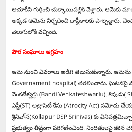
ఆచూకీని గుర్తించి చుక్కాయిపల్లికి వెళ్లారు. ఆమెకు
అక్కడ ఆమెను నిర్బధించి దాష్టీకాలకు పాల్పడ్డార
వెలుగులోకి వ‌చ్చింది.
పౌర సంఘాలు ఆగ్ర‌హం
ఆమె నుంచి వివరాలు అడిగి తెలుసుకున్నారు. ఆమెను చికిత
Governament hospital) తరలించారు. ఘటనపై పౌర 
వెంకటేశ్వర్లు (Bandi Venkateshwarlu), శివుడు( S
ఎస్టీ(ST) అట్రాసిటీ కేసు (Atrocity Act) నమోదు చేయ
శ్రీనివా్‌స(
Kollapur DSP Srinivas)
కు వినిపత్రమిచ
ప్రభుత్వం తీవ్రంగా పరిగణించింది. నిందితులపై కఠిన చర