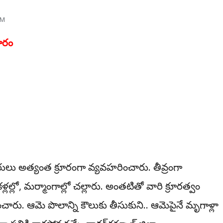
AM
కారం
 అత్యంత క్రూరంగా వ్య‌వ‌హ‌రించారు. తీవ్రంగా
ల‌ల్లో, మ‌ర్మాంగాల్లో చ‌ల్లారు. అంత‌టితో వారి క్రూర‌త్వం
పంటించారు. ఆమె పొలాన్ని కౌలుకు తీసుకుని.. ఆమెపైనే మృగాళ్లా