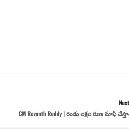
Next
CM Revanth Reddy | రెండు ల‌క్ష‌ల రుణ మాఫీ చేస్తా