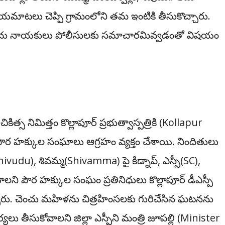
 మాయమాటలు చెప్పి గ్రామంలోని తమ ఇంటికి తీసుకొచ్చారు.
ు. చెంచు నాయకులు పోలీసులకు సమాచారమివ్వడంతో విష‌యం
్స నిమిత్తం కొల్లాపూర్‌ ప్రభుత్వాస్పత్రికి (Kollapur
హక్కుల సంఘాలు ఆగ్రహం వ్యక్తం చేశాయి. నిందితులు
hivudu), శివమ్మ(
Shivamma)
పై కిడ్నాప్‌, ఎస్సీ(SC),
ాలని పౌర హక్కుల సంఘం ప్రతినిధులు కొల్లాపూర్‌ డీఎస్పీ
్చారు. చెంచు మహిళను చిత్రహింసలకు గురిచేసిన ఘటనను
్యలు తీసుకోవాలని జిల్లా ఎస్పీని మంత్రి జూపల్లి (Minister