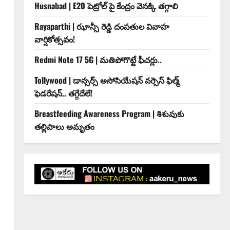
Husnabad | E20 పెట్రోల్ పై కేంద్రం వెనక్కి తగ్గాలి
Rayaparthi | ఝాన్సీ రెడ్డి దంపతుల వివాహ
వార్షికోత్సవం!
Redmi Note 17 5G | మతిపోగొట్టే ఫీచర్లు..
Tollywood | డాన్సర్స్ అసోసియేషన్ వర్సెస్ ఫిల్మ్
ఫెడరేషన్.. తగ్గేదేలే!
Breastfeeding Awareness Program | శిశువుకు
తల్లిపాలు అమృతం