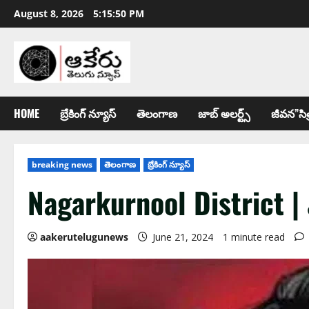
August 8, 2026
5:15:51 PM
HOME
బ్రేకింగ్ న్యూస్
తెలంగాణ
జాబ్ అల‌ర్ట్స్
జీవన”సిత
breaking news
తెలంగాణ
బ్రేకింగ్ న్యూస్
Nagarkurnool District 
aakerutelugunews
June 21, 2024
1 minute read