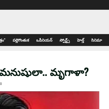
్రం”
పల్లెగొంతుక
ఒపీనియన్
స్పోర్ట్స్
హెల్త్
సినిమా
| మ‌నుషులా.. మృగాళా?
0