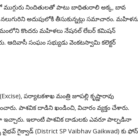
ముగ్గురు నిందితులతో పాటు బాధితురాలి అక్క, బావ
పటికే నలుగురిని అదుపులోకి తీసుకున్నట్లు సమాచారం. మహిళన
మంలోని కొందరు మహిళలు నేషనల్‌ లేబర్‌ కమిషన్‌
. ఆదివాసీ సంఘం సభ్యుడు వెంకటస్వామి కలెక్టర్‌
(
Excise)
, పర్యాటకశాఖ మంత్రి జూపల్లి కృష్ణారావు
ించారు. పాశవిక దాడిని ఖండించి, విచారం వ్యక్తం చేశారు.
 ఇచ్చారు. ఇలాంటి పాశవిక దాడులకు ఎవరూ పాల్పడినా
భవ్‌ గైక్వాడ్‌ (
District SP Vaibhav Gaikwad)
కు ఫోన్‌