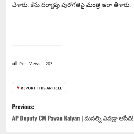
చేశారు. కేసు దర్యాప్తు పురోగతిపై మంత్రి ఆరా తీశారు.
————————–
Post Views:
203
⚑
REPORT THIS ARTICLE
Previous:
AP Deputy CM Pawan Kalyan | మ‌న‌ల్ని ఎవ‌డ్రా ఆపేది!