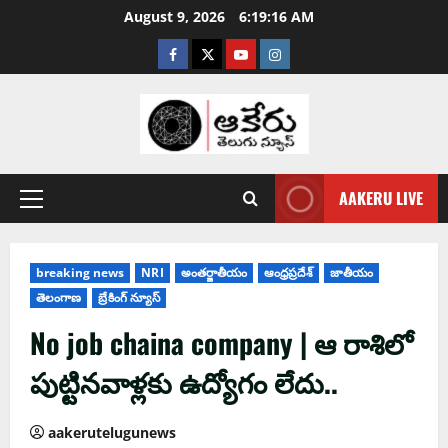
August 9, 2026
6:19:17 AM
AAKERU LIVE
breaking news
NRI
అంతర్జాతీయం
ఆంధ్ర‌ప్ర‌దేశ్
జాతీయం
తెలంగాణ
బ్రేకింగ్ న్యూస్
No job chaina company | ఆ రాశిలో
పుట్టిన‌వాళ్ల‌కు ఉద్యోగం లేదు..
aakerutelugunews