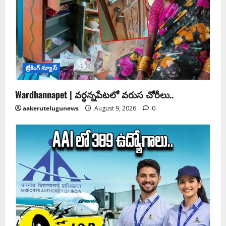
బ్రేకింగ్ న్యూస్
Wardhannapet | వర్ధన్నపేటలో వరుస చోరీలు..
aakerutelugunews
August 9, 2026
0