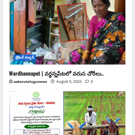
బ్రేకింగ్ న్యూస్
Wardhannapet | వర్ధన్నపేటలో వరుస చోరీలు..
aakerutelugunews
August 9, 2026
0