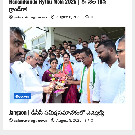
Hanamkonda Rythu Mela 2026 | ఈ నెల 10న
గ్రాండ్‌గా!
aakerutelugunews
August 8, 2026
0
తెలంగాణ
Jangaon | డీసీసీ సమీక్ష సమావేశంలో ఎమ్మెల్యే
aakerutelugunews
August 8, 2026
0