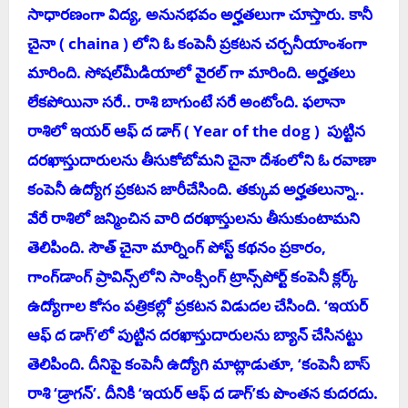
సాధార‌ణంగా విద్య‌, అనున‌భ‌వం అర్హ‌త‌లుగా చూస్తారు. కానీ
చైనా ( chaina ) లోని ఓ కంపెనీ ప్ర‌క‌ట‌న చ‌ర్చ‌నీయాంశంగా
మారింది. సోష‌ల్‌మీడియాలో వైర‌ల్ గా మారింది. అర్హ‌తలు
లేక‌పోయినా స‌రే.. రాశి బాగుంటే స‌రే అంటోంది. ఫలానా
రాశిలో ఇయర్‌ ఆఫ్‌ ద డాగ్‌ ( Year of the dog ) పుట్టిన
దరఖాస్తుదారులను తీసుకోబోమని చైనా దేశంలోని ఓ రవాణా
కంపెనీ ఉద్యోగ ప్రకటన జారీచేసింది. తక్కువ అర్హతలున్నా..
వేరే రాశిలో జన్మించిన వారి దరఖాస్తులను తీసుకుంటామని
తెలిపింది. సౌత్‌ చైనా మార్నింగ్‌ పోస్ట్‌ కథనం ప్రకారం,
గాంగ్‌డాంగ్‌ ప్రావిన్స్‌లోని సాంక్సింగ్‌ ట్రాన్స్‌పోర్ట్‌ కంపెనీ క్లర్క్‌
ఉద్యోగాల కోసం పత్రికల్లో ప్రకటన విడుదల చేసింది. ‘ఇయర్‌
ఆఫ్‌ ద డాగ్‌’లో పుట్టిన దరఖాస్తుదారులను బ్యాన్‌ చేసినట్టు
తెలిపింది. దీనిపై కంపెనీ ఉద్యోగి మాట్లాడుతూ, ‘కంపెనీ బాస్‌
రాశి ‘డ్రాగన్‌’. దీనికి ‘ఇయర్‌ ఆఫ్‌ ద డాగ్‌’కు పొంతన కుదరదు.