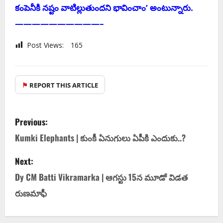
కంపెనీకి నష్టం వాటిల్లుతుందని భావించాం’ అంటున్నారు.
——————————–
Post Views:
165
⚑
REPORT THIS ARTICLE
Previous:
Kumki Elephants | కుంకీ ఏనుగులు ఏపీకి ఎందుకు..?
Next:
Dy CM Batti Vikramarka | ఆగ‌స్టు 15న మూడో విడ‌త
రుణ‌మాఫీ