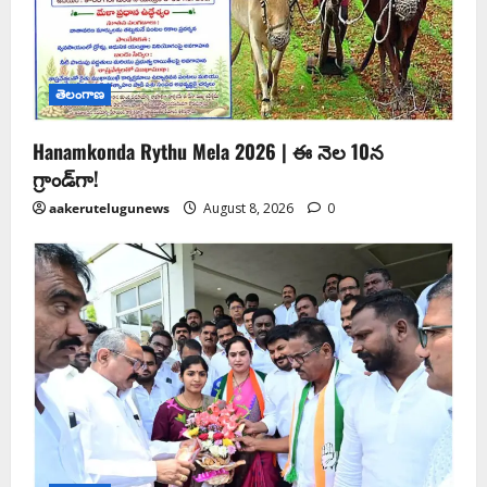
తెలంగాణ
Hanamkonda Rythu Mela 2026 | ఈ నెల 10న
గ్రాండ్‌గా!
aakerutelugunews
August 8, 2026
0