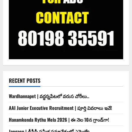
RECENT POSTS
Wardhannapet | వర్ధన్నపేటలో వరుస చోరీలు..
AAI Junior Executive Recruitment | పూర్తి వివరాలు ఇవే!
Hanamkonda Rythu Mela 2026 | ఈ నెల 10న గ్రాండ్‌గా!
Jangaon | డీసీసీ సమీక్ష సమావేశంలో ఎమ్మెల్యే