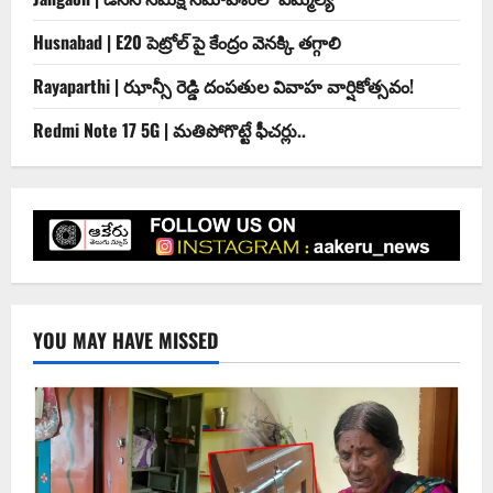
Husnabad | E20 పెట్రోల్ పై కేంద్రం వెనక్కి తగ్గాలి
Rayaparthi | ఝాన్సీ రెడ్డి దంపతుల వివాహ వార్షికోత్సవం!
Redmi Note 17 5G | మతిపోగొట్టే ఫీచర్లు..
YOU MAY HAVE MISSED