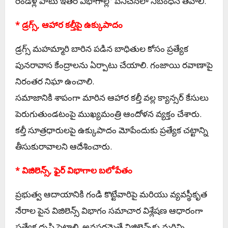
రెండేళ్ల పాటు ఇతర విభాగాల్లో పనిచేసేలా నిబంధన తేవాలి.
* డ్రగ్స్, ఆహార కల్తీపై ఉక్కుపాదం
డ్రగ్స్ మహమ్మారి బారిన పడిన బాధితుల కోసం ప్రత్యేక
పునరావాస కేంద్రాలను ఏర్పాటు చేయాలి. గంజాయి రవాణాపై
నిరంతర నిఘా ఉంచాలి.
సమాజానికి శాపంగా మారిన ఆహార కల్తీ వల్ల క్యాన్సర్ కేసులు
పెరుగుతుండటంపై ముఖ్యమంత్రి ఆందోళన వ్యక్తం చేశారు.
కల్తీ సూత్రధారులపై ఉక్కుపాదం మోపేందుకు ప్రత్యేక చట్టాన్ని
తీసుకురావాలని ఆదేశించారు.
* విజిలెన్స్, ఫైర్ విభాగాల బలోపేతం
ప్రభుత్వ ఆదాయానికి గండి కొట్టేవారిపై మరియు వ్యవస్థీకృత
నేరాల పైన విజిలెన్స్ విభాగం సమాచార విశ్లేషణ ఆధారంగా
ప్రత్యేక దృష్టి పెట్టాలి. అవసరమైతే విజిలెన్స్‌కు మరిన్ని