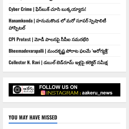
Cyber Crime | ఫేస్‌బుక్‌ చూసి బుక్కయ్యారు!
Hanamkonda | హనుమకొండ లో మరో సూపర్ స్పెషాలిటీ
హాస్పిటల్
CPI Protest | మోడీ పాలనపై సీపీఐ సమరభేరి
Bheemadevarapalli | మందకృష్ణ పోరాట ఫలమే ‘ఆరోగ్యశ్రీ’
Collector N. Ravi | డబుల్ బెడ్‌రూమ్ ఇళ్లపై కలెక్టర్ సమీక్ష
YOU MAY HAVE MISSED