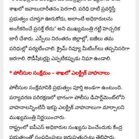
శాఖలో జవాబుదారీతనం పెరగాలి. పరిధి దాటి ప్రవర్తిస్తే
ప్రభుత్వం చూస్తూ ఊరుకోదు, అలాంటి అధికారులను
అంగీకరించే ప్రసక్తే లేదు” అని ముఖ్యమంత్రి గట్టి హెచ్చరిక
జారీ చేశారు. ఎస్పీలు నిరంతరం జిల్లాల్లో, ఐజీలు తమ
పరిధుల్లో పర్యటించాలి. క్రైమ్ రివ్యూ మీటింగ్‌లు తప్పనిసరిగా
జరగాలి. రౌడీషీటర్లపై ఎప్పటికప్పుడు నిఘా ఉండాలి.
* పోలీసుల సంక్షేమం – శాఖలో ఎలక్ట్రిక్ వాహనాలు
పోలీసుల సంక్షేమానికి ప్రభుత్వం పూర్తి అండగా ఉంటుంది.
పర్యావరణ పరిరక్షణలో భాగంగా పోలీసు డిపార్ట్‌మెంట్‌లోని
వాహనాలన్నింటినీ ఇకపై ఎలక్ట్రిక్ వాహనాలుగా మార్చాలని
ముఖ్యమంత్రి నిర్ణయించారు.
రాష్ట్రంలో ఐపీఎస్ అధికారుల సంఖ్యను పెంచేందుకు కేంద్ర
ప్రభుత్వంతో సంప్రదింపులు జరుపుతున్నట్లు తెలిపారు.