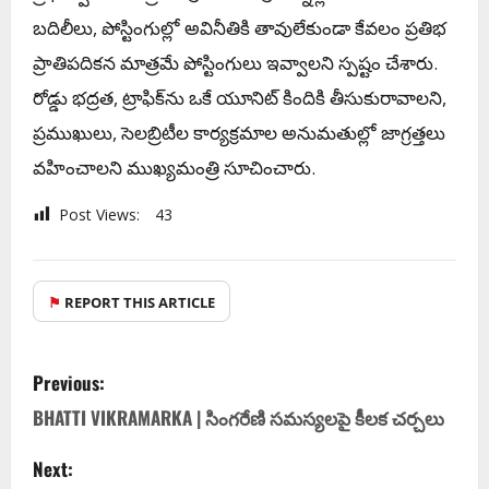
బదిలీలు, పోస్టింగుల్లో అవినీతికి తావులేకుండా కేవలం ప్రతిభ
ప్రాతిపదికన మాత్రమే పోస్టింగులు ఇవ్వాలని స్పష్టం చేశారు.
రోడ్డు భద్రత, ట్రాఫిక్‌ను ఒకే యూనిట్ కిందికి తీసుకురావాలని,
ప్రముఖులు, సెలబ్రిటీల కార్యక్రమాల అనుమతుల్లో జాగ్రత్తలు
వహించాలని ముఖ్యమంత్రి సూచించారు.
Post Views:
43
⚑
REPORT THIS ARTICLE
Previous:
BHATTI VIKRAMARKA | సింగరేణి సమస్యలపై కీలక చర్చలు
Next: