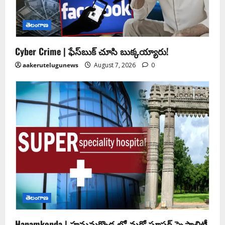
తెలంగాణ
Cyber Crime | ఫేస్‌బుక్‌ చూసి బుక్కయ్యారు!
aakerutelugunews
August 7, 2026
0
తెలంగాణ
Hanamkonda | హనుమకొండ లో మరో సూపర్ స్పెషాలిటీ