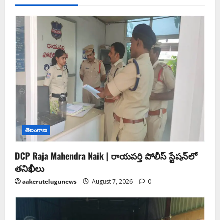
తెలంగాణ
DCP Raja Mahendra Naik | రాయపర్తి పోలీస్ స్టేషన్‌లో
తనిఖీలు
aakerutelugunews
August 7, 2026
0