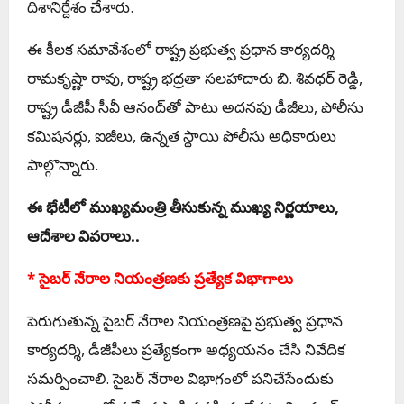
దిశానిర్దేశం చేశారు.
ఈ కీలక సమావేశంలో రాష్ట్ర ప్రభుత్వ ప్రధాన కార్యదర్శి
రామకృష్ణా రావు, రాష్ట్ర భద్రతా సలహాదారు బి. శివధర్ రెడ్డి,
రాష్ట్ర డీజీపీ సీవీ ఆనంద్‌తో పాటు అదనపు డీజీలు, పోలీసు
కమిషనర్లు, ఐజీలు, ఉన్నత స్థాయి పోలీసు అధికారులు
పాల్గొన్నారు.
ఈ భేటీలో ముఖ్యమంత్రి తీసుకున్న ముఖ్య నిర్ణయాలు,
ఆదేశాల వివరాలు..
* సైబర్ నేరాల నియంత్రణకు ప్రత్యేక విభాగాలు
పెరుగుతున్న సైబర్ నేరాల నియంత్రణపై ప్రభుత్వ ప్రధాన
కార్యదర్శి, డీజీపీలు ప్రత్యేకంగా అధ్యయనం చేసి నివేదిక
సమర్పించాలి. సైబర్ నేరాల విభాగంలో పనిచేసేందుకు