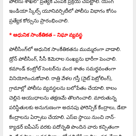
పోలీసు శాఖలో ప్రత్యేక ఎంపిక ప్రక్రియ చేపట్టాలి. యంగ్
ఇండియా స్కిల్స్ యూనివర్సిటీలో పోలీసు విభాగం కోసం
ప్రత్యేక కోర్సును ప్రారంభించాలి.
* ఆధునిక సాంకేతికత – నిఘా వ్యవస్థ
పోలీసింగ్‌లో ఆధునిక సాంకేతికతను ముమ్మరంగా వాడాలి.
డ్రోన్ పోలీసింగ్, సీసీ కెమెరాల సంఖ్యను భారీగా పెంచాలి.
కమాండ్ కంట్రోల్ సెంటర్‌ను వంద శాతం సమర్థవంతంగా
వినియోగించుకోవాలి. రాత్రి వేళల గస్తీ (నైట్ పెట్రోలింగ్),
గ్రామాల్లో పోలీసు వ్యవస్థలను బలోపేతం చేయాలి. కాలం
చెల్లిన ఆయుధాలను తక్షణమే తొలగించాలి. మారుతున్న
పరిస్థితులకు అనుగుణంగా అదనపు ఫోరెన్సిక్ కేంద్రాలు, డేటా
కేంద్రాలను ఏర్పాటు చేయాలి. ఎస్‌ఐ స్థాయి నుంచి నాన్-
క్యాడర్ ఐపీఎస్ వరకు పదోన్నతి పొందిన వారు కచ్చితంగా