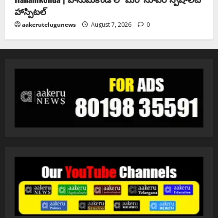
హాస్పిటల్
aakerutelugunews
August 7, 2026
0