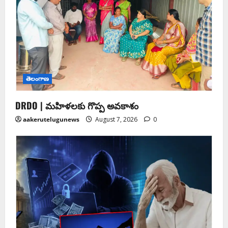
తెలంగాణ
DRDO | మహిళలకు గొప్ప అవకాశం
aakerutelugunews
August 7, 2026
0