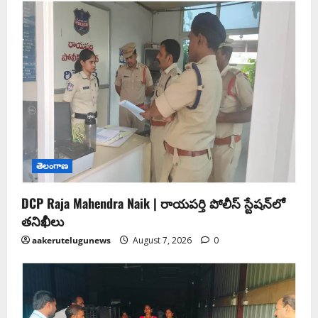
తెలంగాణ
DCP Raja Mahendra Naik | రాయపర్తి పోలీస్ స్టేషన్‌లో
తనిఖీలు
aakerutelugunews
August 7, 2026
0