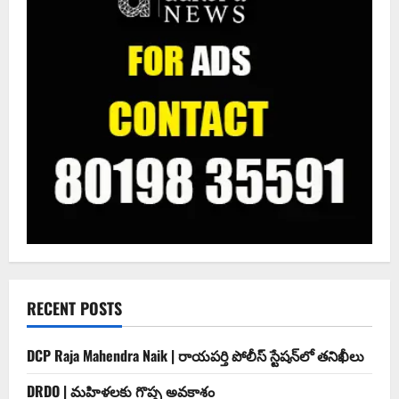
RECENT POSTS
DCP Raja Mahendra Naik | రాయపర్తి పోలీస్ స్టేషన్‌లో తనిఖీలు
DRDO | మహిళలకు గొప్ప అవకాశం