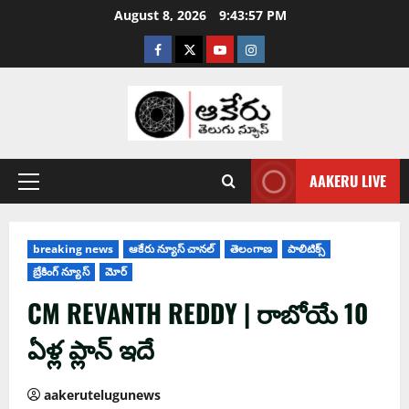
August 8, 2026
9:43:58 PM
AAKERU LIVE
breaking news
ఆకేరు న్యూస్ చానల్
తెలంగాణ
పాలిటిక్స్
బ్రేకింగ్ న్యూస్
మోర్
CM REVANTH REDDY | రాబోయే 10
ఏళ్ల ప్లాన్ ఇదే
aakerutelugunews