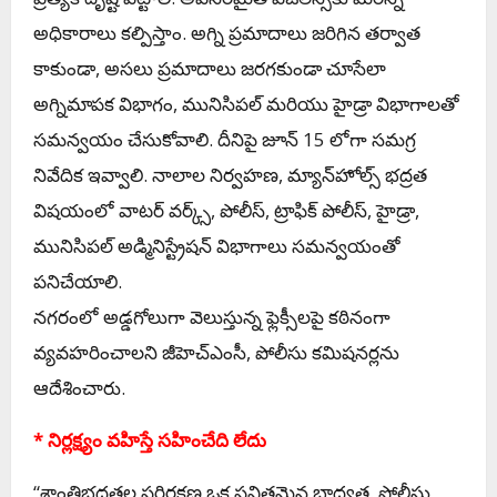
అధికారాలు కల్పిస్తాం. అగ్ని ప్రమాదాలు జరిగిన తర్వాత
కాకుండా, అసలు ప్రమాదాలు జరగకుండా చూసేలా
అగ్నిమాపక విభాగం, మునిసిపల్ మరియు హైడ్రా విభాగాలతో
సమన్వయం చేసుకోవాలి. దీనిపై జూన్ 15 లోగా సమగ్ర
నివేదిక ఇవ్వాలి. నాలాల నిర్వహణ, మ్యాన్‌హోల్స్ భద్రత
విషయంలో వాటర్ వర్క్స్, పోలీస్, ట్రాఫిక్ పోలీస్, హైడ్రా,
మునిసిపల్ అడ్మినిస్ట్రేషన్ విభాగాలు సమన్వయంతో
పనిచేయాలి.
నగరంలో అడ్డగోలుగా వెలుస్తున్న ఫ్లెక్సీలపై కఠినంగా
వ్యవహరించాలని జీహెచ్‌ఎంసీ, పోలీసు కమిషనర్లను
ఆదేశించారు.
* నిర్లక్ష్యం వహిస్తే సహించేది లేదు
“శాంతిభద్రతల పరిరక్షణ ఒక పవిత్రమైన బాధ్యత. పోలీసు