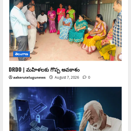
తెలంగాణ
DRDO | మహిళలకు గొప్ప అవకాశం
aakerutelugunews
August 7, 2026
0