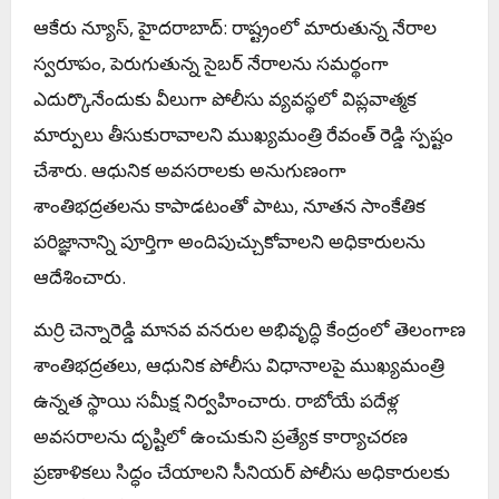
ఆకేరు న్యూస్, హైదరాబాద్: రాష్ట్రంలో మారుతున్న నేరాల
స్వరూపం, పెరుగుతున్న సైబర్ నేరాలను సమర్థంగా
ఎదుర్కొనేందుకు వీలుగా పోలీసు వ్యవస్థలో విప్లవాత్మక
మార్పులు తీసుకురావాలని ముఖ్యమంత్రి రేవంత్ రెడ్డి స్పష్టం
చేశారు. ఆధునిక అవసరాలకు అనుగుణంగా
శాంతిభద్రతలను కాపాడటంతో పాటు, నూతన సాంకేతిక
పరిజ్ఞానాన్ని పూర్తిగా అందిపుచ్చుకోవాలని అధికారులను
ఆదేశించారు.
మర్రి చెన్నారెడ్డి మానవ వనరుల అభివృద్ధి కేంద్రంలో తెలంగాణ
శాంతిభద్రతలు, ఆధునిక పోలీసు విధానాలపై ముఖ్యమంత్రి
ఉన్నత స్థాయి సమీక్ష నిర్వహించారు. రాబోయే పదేళ్ల
అవసరాలను దృష్టిలో ఉంచుకుని ప్రత్యేక కార్యాచరణ
ప్రణాళికలు సిద్ధం చేయాలని సీనియర్ పోలీసు అధికారులకు