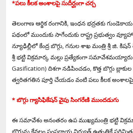
*పలు కీలక అంశాలపై సుదీర్ఘంగా చర్చ
తెలంగాణ ఆర్థిక రంగానికి, ఇంధన భద్రతకు గుండెకాయ లా
పథంలో ముందుకు సాగేందుకు రాష్ట్ర ప్రభుత్వం వ్యూ
న్యూఢిల్లీలో కేంద్ర బొగ్గు, గనుల శాఖ మంత్రి శ్రీ జి. కి
శ్రీ భట్టి విక్రమార్క మల్లు ప్రత్యేకంగా సమావేశమయ్యారు
Gasification) దిశగా నడిపించడం, కొత్త బొగ్గు బ్లాకుల
త్వరితగతిన పూర్తి చేయడం వంటి పలు కీలక అంశాలపై స
* బొగ్గు గ్యాసిఫికేషన్ వైపు సింగరేణి ముందడుగు
ఈ ​సమావేశం అనంతరం ఉప ముఖ్యమంత్రి భట్టి విక్రమ
బొగ్గును కేవలం సంప్రదాయ విద్యుత్ ఉత్పత్తికే పరిమి