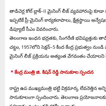
​తాడిచెర్ల కోల్ బ్లాక్–II మైనింగ్ లీజ్ వ్యవహారంపై కూడ
ఇప్పటికే ప్రీ-మైనింగ్ కార్యకలాపాలు, క్షేత్రస్థాయి
డిప్యూటీ సీఎం వివరించారు.
​తెలంగాణ ఇంధన భద్రతకు, సింగరేణి భవిష్యత్తుకు తాడ
చట్టం, 1957లోని సెక్షన్–5 కింద కేంద్ర ప్రభుత్వం 
మైనింగ్ లీజ్ ప్రక్రియను అత్యంత వేగవంతం చేయాలని కేం
​ * కేంద్ర మంత్రి జి. కిషన్ రెడ్డి సానుకూల స్పందన
​రాష్ట్ర ఉప ముఖ్యమంత్రి భట్టి విక్రమార్క లేవనెత్తిన అన్ని
సానుకూలంగా స్పందించారు. తెలంగాణ ప్రయోజనాలకు, సిం