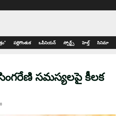
్రం”
పల్లెగొంతుక
ఒపీనియన్
స్పోర్ట్స్
హెల్త్
సినిమా
ింగరేణి సమస్యలపై కీలక
0