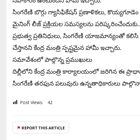
సహకారం ఉంటుందని హామీ ఇచ్చారు.
​సింగరేణి బొగ్గు గ్యాసిఫికేషన్ ప్రణాళికలు, కొయ్యగూడెం
మైనింగ్ లీజ్ ప్రక్రియల సమస్యలను పరిష్కరించేందుకు… 
ప్రభుత్వ ప్రతినిధులు, సింగరేణి యాజమాన్యంతో కలిసి
చేస్తానని కేంద్ర మంత్రి స్పష్టమైన హామీ ఇచ్చారు.
​సమావేశంలో పాల్గొన్న ప్రముఖులు
​దిల్లీలోని కేంద్ర మంత్రి కార్యాలయంలో జరిగిన ఈ ప్ర
సింగరేణి తరఫున పలువురు ఉన్నతాధికారులు పాల్గొన్
Post Views:
42
⚑
REPORT THIS ARTICLE