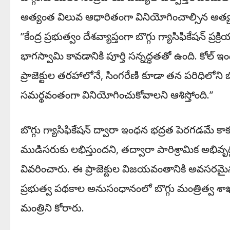
అత్యంత విలువ ఆధారితంగా వినియోగించాల్సిన అత్యవసర
​”కేంద్ర ప్రభుత్వం దేశవ్యాప్తంగా బొగ్గు గ్యాసిఫికేషన్ ప్
భాగస్వామి కావడానికి పూర్తి సన్నద్ధతతో ఉంది. కోల్ ఇ
ప్రాజెక్టుల తరహాలోనే, సింగరేణి కూడా తన పరిధిలోన
సమర్థవంతంగా వినియోగించుకోవాలని ఆశిస్తోంది.”
​బొగ్గు గ్యాసిఫికేషన్ ద్వారా ఇంధన భద్రత పెరగడ
ముడిసరుకు లభిస్తుందని, తద్వారా పారిశ్రామిక అభ
వివరించారు. ఈ ప్రాజెక్టుల విజయవంతానికి అవసరమైన 
ప్రభుత్వ పథకాల అనుసంధానంలో బొగ్గు మంత్రిత్వ శాఖ 
మంత్రిని కోరారు.