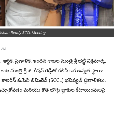
Kishan Reddy SCCL Meeting
4 AM
ఆర్థిక, ప్రణాళిక, ఇంధన శాఖల మంత్రి శ్రీ భట్టి విక్రమార్క
ఖ మంత్రి శ్రీ జి. కిషన్ రెడ్డితో కలిసి ఒక ఉన్నత స్థాయి
ాలరీస్ కంపెనీ లిమిటెడ్ (SCCL) భవిష్యత్ ప్రణాళికలు,
ుచ్చుకోవడం మరియు కొత్త బొగ్గు బ్లాకుల కేటాయింపులపై