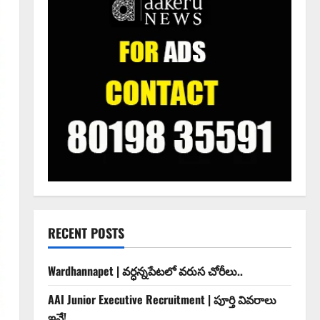
RECENT POSTS
Wardhannapet | వర్ధన్నపేటలో వరుస చోరీలు..
AAI Junior Executive Recruitment | పూర్తి వివరాలు
ఇవే!