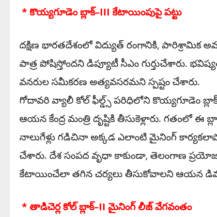
​ * కొయ్యగూడెం బ్లాక్–III కేటాయింపుపై పట్టు
​దక్షిణ భారతదేశంలో విద్యుత్ రంగానికి, పారిశ్రామ
పాత్ర పోషిస్తోందని డిప్యూటీ సీఎం గుర్తుచేశారు. భవిష్
వనరుల సమీకరణ అత్యవసరమని స్పష్టం చేశారు.
​గోదావరి వ్యాలీ కోల్ ఫీల్డ్స్ పరిధిలోని కొయ్యగూడెం
ఆయన కేంద్ర మంత్రి దృష్టికి తీసుకెళ్లారు. గతంలో ఈ బ్లా
నాలుగేళ్లు గడిచినా అక్కడ ఎలాంటి మైనింగ్ కార్యకలాపా
చేశారు. దేశ సంపద వృధా కాకుండా, తెలంగాణ ప్రయోజనాల ద
కేటాయించేలా తగిన చర్యలు తీసుకోవాలని ఆయన డిమ
​ * తాడిచెర్ల కోల్ బ్లాక్–II మైనింగ్ లీజ్ వేగవంతం