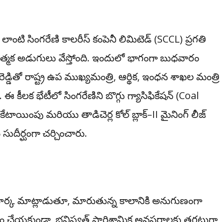
ంటి సింగరేణి కాలరీస్ కంపెనీ లిమిటెడ్ (SCCL) ప్రగతి
హాత్మక అడుగులు వేస్తోంది. ఇందులో భాగంగా బుధవారం
షన్ రెడ్డితో రాష్ట్ర ఉప ముఖ్యమంత్రి, ఆర్థిక, ఇంధన శాఖల మంత్రి
. ఈ కీలక భేటీలో సింగరేణిని బొగ్గు గ్యాసిఫికేషన్ (Coal
 కేటాయింపు మరియు తాడిచెర్ల కోల్ బ్లాక్–II మైనింగ్ లీజ్
ుదీర్ఘంగా చర్చించారు.
ార్క మాట్లాడుతూ, మారుతున్న కాలానికి అనుగుణంగా
తం చేయకుండా, భవిష్యత్ పారిశ్రామిక అవసరాలకు తగ్గట్టుగా