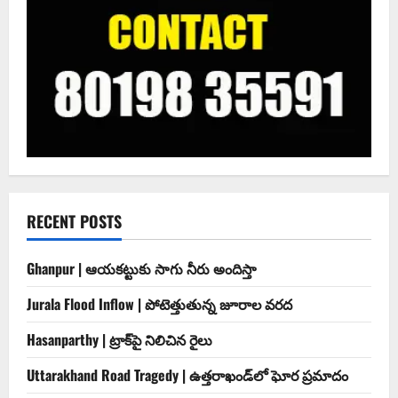
RECENT POSTS
Ghanpur | ఆయకట్టుకు సాగు నీరు అందిస్తా
Jurala Flood Inflow | పోటెత్తుతున్న జూరాల వరద
Hasanparthy | ట్రాక్‌పై నిలిచిన రైలు
Uttarakhand Road Tragedy | ఉత్తరాఖండ్‌లో ఘోర ప్రమాదం