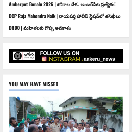
Amberpet Bonalu 2026 | బోనాల వేళ.. అంబర్‌పేట ప్రత్యేకం!
DCP Raja Mahendra Naik | రాయపర్తి పోలీస్ స్టేషన్‌లో తనిఖీలు
DRDO | మహిళలకు గొప్ప అవకాశం
YOU MAY HAVE MISSED