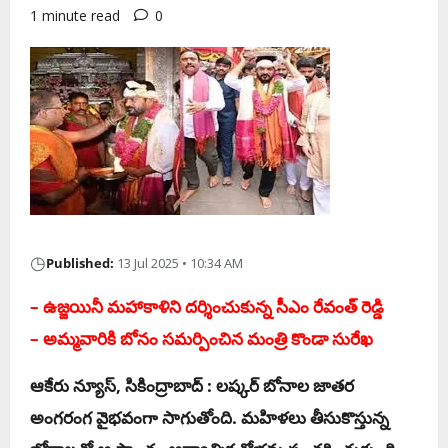
1 minute read
0
◷
Published:
13 Jul 2025 • 10:34 AM
– ఉజ్జ‌యినీ మ‌హాకాళిని ద‌ర్శించుకున్న సీఎం రేవంత్ రెడ్డి
– అమ్మ‌వారికి బోనం స‌మ‌ర్పించిన మంత్రి కొండా సురేఖ‌
ఆకేరు న్యూస్‌, సికింద్రాబాద్ : ల‌ష్క‌ర్ బోనాల జాత‌ర
అంగ‌రంగ వైభ‌వంగా సాగుతోంది. మ‌హిళ‌లు తీసుకొస్తున్న