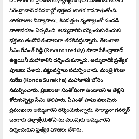
బోనాల‌తో ఆ ప్రాంతం ఆధ్యాత్మిక శోభ‌ను సంత‌రించుకుంది.
సికింద్రాబాద్ ప‌రిస‌రాల్లో భ‌క్త‌జ‌న జాత‌ర కొన‌సాగుతోంది.
పోత‌రాజుల విన్యాసాలు, శివ‌స‌త్తుల నృత్యాల‌తో సంద‌డి
వాతావ‌ర‌ణం ఏర్ప‌డింది. అమ్మ‌వారిని ద‌ర్శించుకునేందుకు
భ‌క్తులు తండోప‌తండాలుగా త‌ర‌లివ‌స్తున్నారు. తెలంగాణ
సీఎం రేవంత్ రెడ్డి (Revanthreddy) కూడా సికింద్రాబాద్
ఉజ్జ‌యినీ మ‌హాకాళిని ద‌ర్శించుకున్నారు. అమ్మ‌వారికి ప్రత్యేక
పూజలు చేశారు. పట్టువస్త్రాలు సమర్పించారు. మంత్రి కొండా
సురేఖ (Konda Surekha) మ‌హాకాళికి బోనం
సమర్పించారు. ప్రజలంతా సంతోషంగా ఉండాలని ఆ తల్లిని
కోరుకున్నట్లు సీఎం తెలిపారు. సీఎంతో పాటు పలువురు
ప్రముఖులు అమ్మవారిని దర్శించుకున్నారు. హర్యానా గవర్నర్
బంగారు దత్తాత్రేయతోపాటు పలువురు అమ్మవారిని
దర్శించుకుని ప్రత్యేక పూజలు చేశారు.