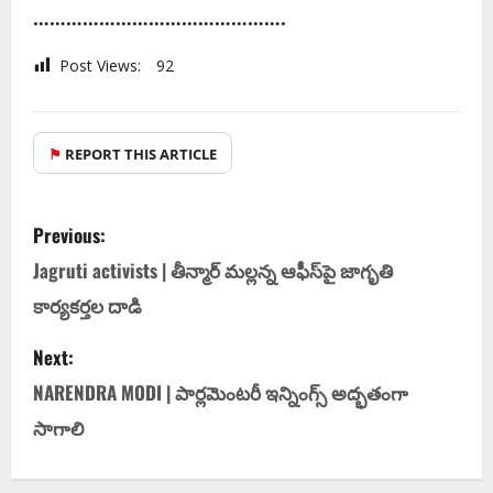
……………………………………….
Post Views:
92
⚑
REPORT THIS ARTICLE
Previous:
Jagruti activists | తీన్మార్ మ‌ల్ల‌న్న ఆఫీస్‌పై జాగృతి
కార్య‌క‌ర్త‌ల దాడి
Next:
NARENDRA MODI | పార్లమెంటరీ ఇన్నింగ్స్ అద్భ‌తంగా
సాగాలి