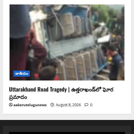
జాతీయం
Uttarakhand Road Tragedy | ఉత్తరాఖండ్‌లో ఘోర
ప్రమాదం
aakerutelugunews
August 8, 2026
0