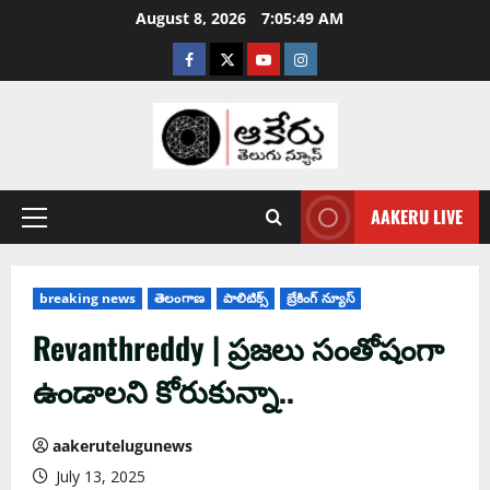
August 8, 2026
7:05:50 AM
AAKERU LIVE
breaking news
తెలంగాణ
పాలిటిక్స్
బ్రేకింగ్ న్యూస్
Revanthreddy | ప్ర‌జ‌లు సంతోషంగా
ఉండాల‌ని కోరుకున్నా..
aakerutelugunews
July 13, 2025