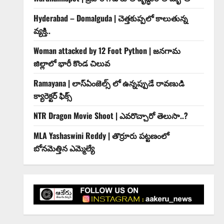
Hyderabad – Domalguda | చెత్త‌కుప్ప‌లో కాలుతున్న
వ్య‌క్తి..
Woman attacked by 12 Foot Python | జనగామ
జిల్లాలో భారీ కొండ చిలువ
Ramayana | లాస్ఏంజెల్స్ లో ఉన్నప్పుడే రావణుడి
క్యారెక్టర్ ఫిక్స్
NTR Dragon Movie Shoot | ఎవరొచ్చారో తెలుసా..?
MLA Yashaswini Reddy | తొర్రూరు పట్టణంలో
బోనమెత్తిన ఎమ్మెల్యే