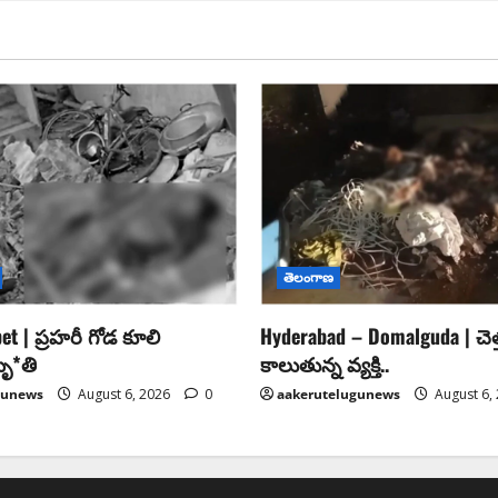
తెలంగాణ
t | ప్రహరీ గోడ కూలి
Hyderabad – Domalguda | చెత్త
మృ*తి
కాలుతున్న వ్య‌క్తి..
gunews
August 6, 2026
0
aakerutelugunews
August 6,