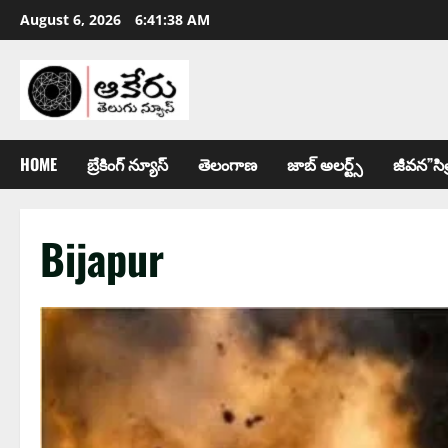
August 6, 2026
6:41:39 AM
HOME
బ్రేకింగ్ న్యూస్
తెలంగాణ
జాబ్ అల‌ర్ట్స్
జీవన”సిత
Bijapur