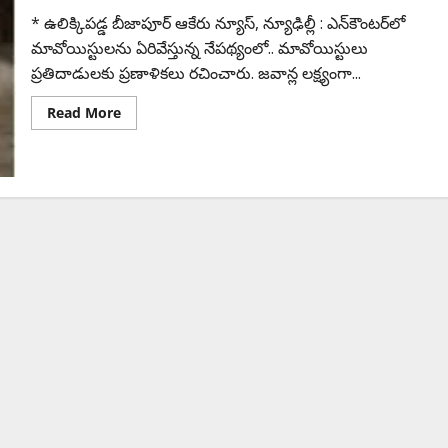
* ఉలిక్కిప‌డ్డ బీజాపూర్‌ ఆకేరు న్యూస్‌, న్యూఢిల్లీ : ఎన్‌కౌంట‌ర్‌లో
మావోయిస్టుల‌ను ఏరివేస్తున్న నేప‌థ్యంలో.. మావోయిస్టులు
ప్ర‌తిదాడుల‌కు ప్ర‌ణాళిక‌లు ర‌చించారు. జ‌వాన్ల ల‌క్ష్యంగా...
Read More