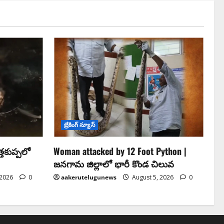
బ్రేకింగ్ న్యూస్
‌కుప్ప‌లో
Woman attacked by 12 Foot Python |
జనగామ జిల్లాలో భారీ కొండ చిలువ
 2026
0
aakerutelugunews
August 5, 2026
0