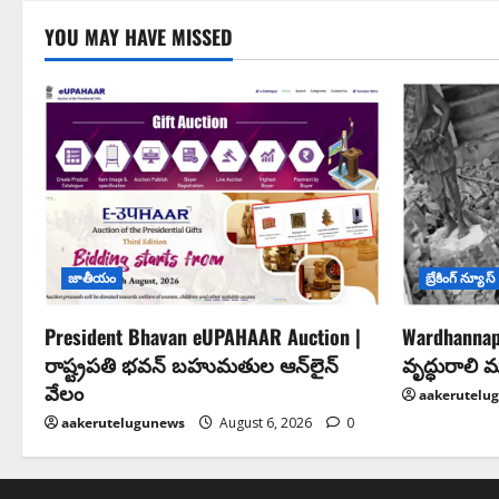
YOU MAY HAVE MISSED
జాతీయం
బ్రేకింగ్ న్యూస్
President Bhavan eUPAHAAR Auction |
Wardhannape
రాష్ట్రపతి భవన్ బహుమతుల ఆన్‌లైన్
వృద్ధురాలి 
వేలం
aakerutelu
aakerutelugunews
August 6, 2026
0