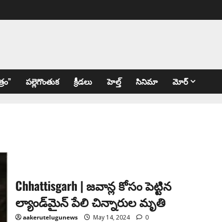
్రం”
పల్లెగొంతుక
క్రీడలు
హెల్త్
సినిమా
మోర్
Chhattisgarh | జ‌వాన్ల కోసం పెట్టిన
ల్యాండ్‌మైన్ పేలి చిన్నారుల మృతి
aakerutelugunews
May 14, 2024
0