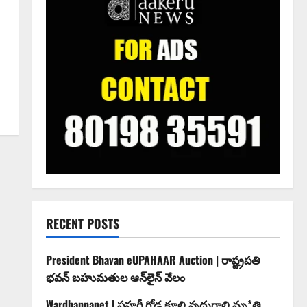
RECENT POSTS
President Bhavan eUPAHAAR Auction | రాష్ట్రపతి
భవన్ బహుమతుల ఆన్‌లైన్ వేలం
Wardhannapet | ప్రహరీ గోడ కూలి వృద్ధురాలి మృ*తి