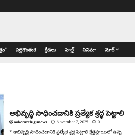
్రం”
పల్లెగొంతుక
క్రీడలు
హెల్త్
సినిమా
మోర్
అభివృద్ధి సాధించడానికి ప్రత్యేక శ్రద్ధ పెట్టాలి
aakerutelugunews
November 7, 2025
0
* అభివృద్ధి సాధించడానికి ప్రత్యేక శ్రద్ధ పెట్టాలి క్షేత్రస్థాయిలో ఉన్న