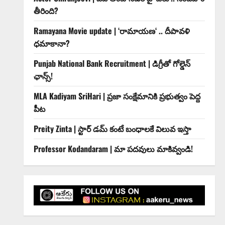
తీరింది?
Ramayana Movie update | ‘రామాయణ‘ .. దీపావళి
ధమాకానా?
Punjab National Bank Recruitment | డిగ్రీతో గోల్డెన్
ఛాన్స్!
MLA Kadiyam SriHari | ప్రజా సంక్షేమానికి ప్రభుత్వం పెద్ద
పీట
Preity Zinta | స్టార్ డమ్ కంటే బంధాలకే విలువ ఇస్తా
Professor Kodandaram | మా ప‌ద‌వులు మాకివ్వండి!