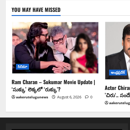
YOU MAY HAVE MISSED
సినిమా
ఆంధ్ర‌ప్ర‌దేశ్
Ram Charan – Sukumar Movie Update |
Actor Chira
‘సుక్కు’ లెక్కలో ‘రుక్కు’?
’చిరు‘.. సం
aakerutelugunews
August 6, 2026
0
aakerutelu