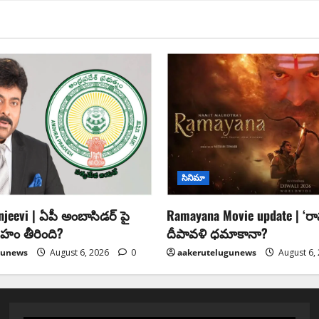
సినిమా
njeevi | ఏపీ అంబాసిడర్ పై
Ramayana Movie update | ‘
దేహం తీరింది?
దీపావళి ధమాకానా?
gunews
August 6, 2026
0
aakerutelugunews
August 6,