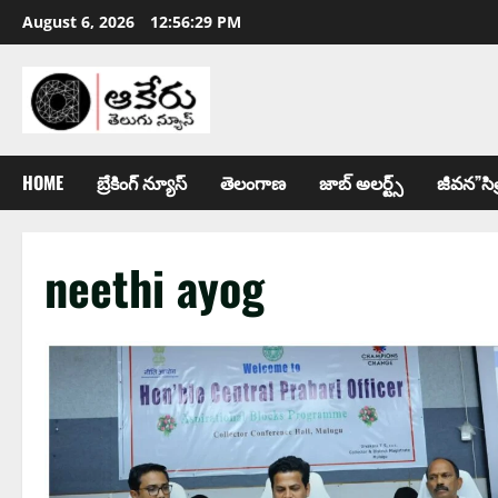
August 6, 2026
12:56:30 PM
HOME
బ్రేకింగ్ న్యూస్
తెలంగాణ
జాబ్ అల‌ర్ట్స్
జీవన”సిత
neethi ayog