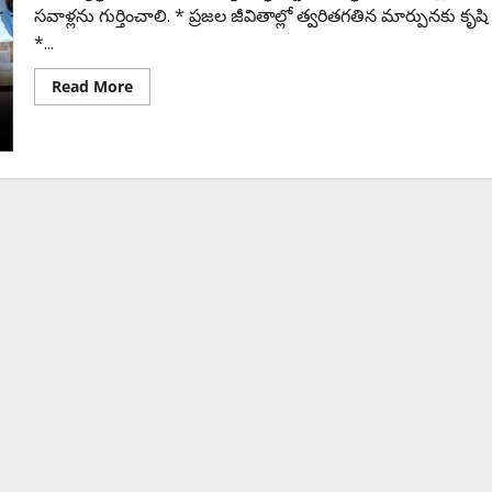
సవాళ్లను గుర్తించాలి. * ప్రజల జీవితాల్లో త్వరితగతిన మార్పున‌కు కృషి
*...
Read More