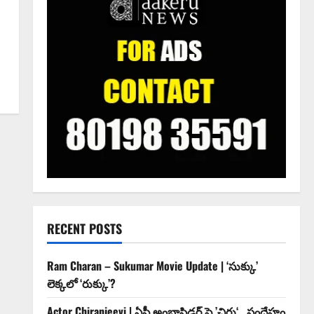
RECENT POSTS
Ram Charan – Sukumar Movie Update | ‘సుక్కు’
లెక్కలో ‘రుక్కు’?
Actor Chiranjeevi | ఏపీ అంబాసిడర్ పై ’చిరు‘.. సందేహం