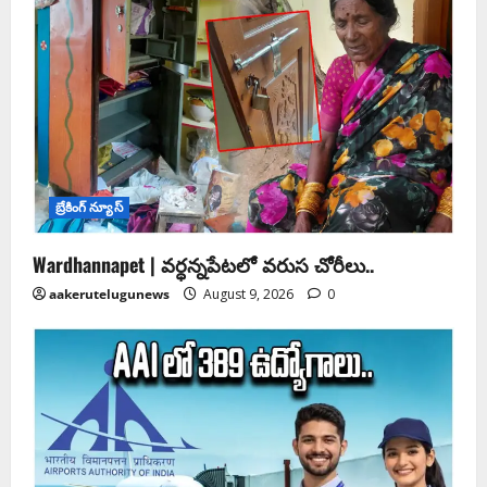
బ్రేకింగ్ న్యూస్
Wardhannapet | వర్ధన్నపేటలో వరుస చోరీలు..
aakerutelugunews
August 9, 2026
0