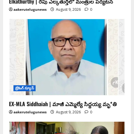
Elkathurthy | రేపు ఎల్కతుర్తిలో మంత్రుల పర్యటన
aakerutelugunews
August 9, 2026
0
బ్రేకింగ్ న్యూస్
EX-MLA Siddhaiah | మాజీ ఎమ్మెల్యే సిద్దయ్య మృ*తి
aakerutelugunews
August 9, 2026
0