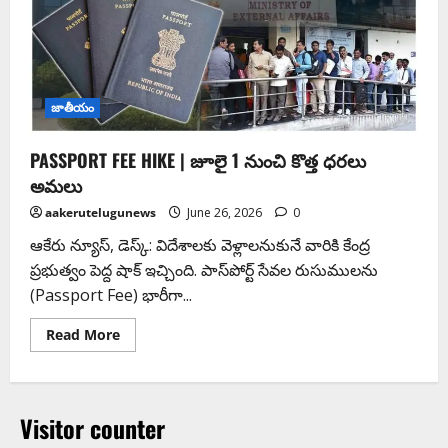
జాతీయం
PASSPORT FEE HIKE | జూలై 1 నుంచి కొత్త ధరలు
అమలు
aakerutelugunews
June 26, 2026
0
ఆకేరు న్యూస్, డెస్క్: విదేశాలకు వెళ్లాలనుకునే వారికి కేంద్ర
ప్రభుత్వం పెద్ద షాక్ ఇచ్చింది. పాస్‌పోర్ట్ సేవల రుసుములను
(Passport Fee) భారీగా...
Read More
Visitor counter