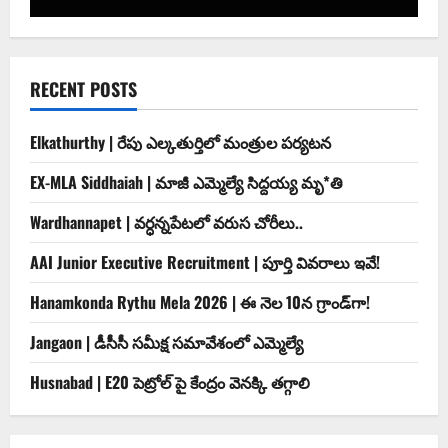
RECENT POSTS
Elkathurthy | రేపు ఎల్కతుర్తిలో మంత్రుల పర్యటన
EX-MLA Siddhaiah | మాజీ ఎమ్మెల్యే సిద్దయ్య మృ*తి
Wardhannapet | వర్ధన్నపేటలో వరుస చోరీలు..
AAI Junior Executive Recruitment | పూర్తి వివరాలు ఇవే!
Hanamkonda Rythu Mela 2026 | ఈ నెల 10న గ్రాండ్‌గా!
Jangaon | డీసీసీ సమీక్ష సమావేశంలో ఎమ్మెల్యే
Husnabad | E20 పెట్రోల్ పై కేంద్రం వెనక్కి తగ్గాలి