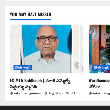
YOU MAY HAVE MISSED
బ్రేకింగ్ న్యూస్
బ్రేకింగ్ న్యూస్
EX-MLA Siddhaiah | మాజీ ఎమ్మెల్యే
Wardhannap
సిద్దయ్య మృ*తి
చోరీలు..
aakerutelugunews
August 9, 2026
0
aakerutelu