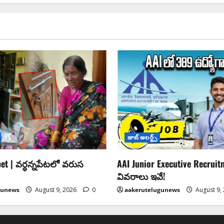
జాబ్ అలర్ట్స్
et | వర్ధన్నపేటలో వరుస
AAI Junior Executive Recruitm
వివరాలు ఇవే!
gunews
August 9, 2026
0
aakerutelugunews
August 9,