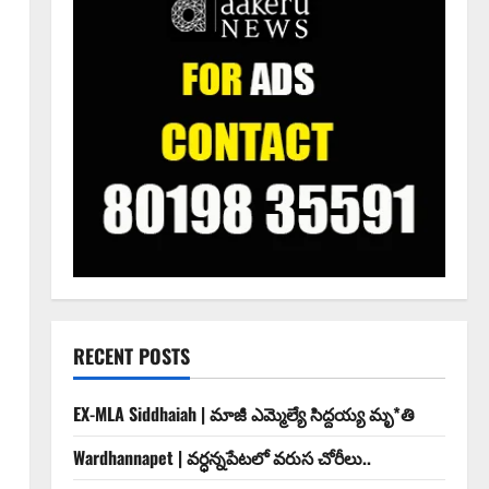
RECENT POSTS
EX-MLA Siddhaiah | మాజీ ఎమ్మెల్యే సిద్దయ్య మృ*తి
Wardhannapet | వర్ధన్నపేటలో వరుస చోరీలు..