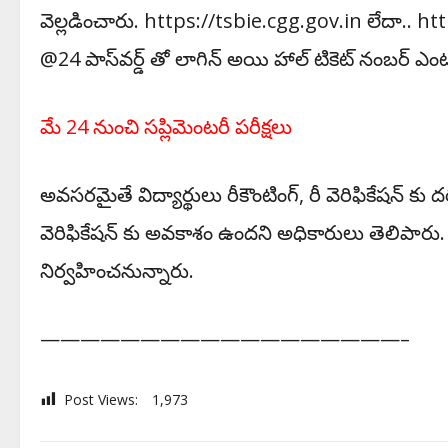
వెల్ల‌డించారు. https://tsbie.cgg.gov.in లేదా.. h
@24 పాస్‌వ‌ర్డ్ తో లాగిన్ అయి హాల్ టికెట్ నంబ‌ర్ ఎం
మే 24 నుంచి స‌ప్లిమెంట‌రీ ప‌రీక్ష‌లు
అవ‌స‌ర‌మైతే విద్యార్థులు రీకౌంటింగ్‌, రీ వెరిఫికేష‌న్ కు ద
వెరిఫికేష‌న్ కు అవ‌కాశం ఉంద‌ని అధికారులు తెలిపారు. ఫె
నిర్వ‌హించ‌నున్నారు.
——————————————————–
Post Views:
1,973