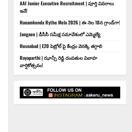
AAI Junior Executive Recruitment | పూర్తి వివరాలు
ఇవే!
Hanamkonda Rythu Mela 2026 | ఈ నెల 10న గ్రాండ్‌గా!
Jangaon | డీసీసీ సమీక్ష సమావేశంలో ఎమ్మెల్యే
Husnabad | E20 పెట్రోల్ పై కేంద్రం వెనక్కి తగ్గాలి
Rayaparthi | ఝాన్సీ రెడ్డి దంపతుల వివాహ
వార్షికోత్సవం!