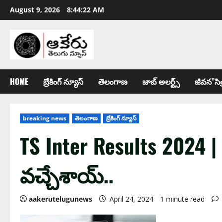
August 9, 2026
8:44:23 AM
HOME
బ్రేకింగ్ న్యూస్
తెలంగాణ
జాబ్ అల‌ర్ట్స్
జీవన”సిత
breaking news
తెలంగాణ
బ్రేకింగ్ న్యూస్
TS Inter Results 2024 |
వ‌చ్చేశాయ్‌..
aakerutelugunews
April 24, 2024
1 minute read