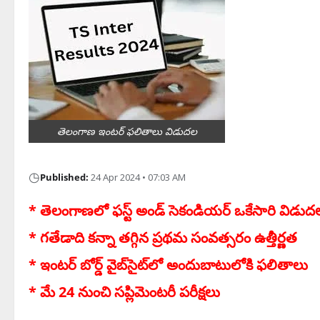
తెలంగాణ ఇంట‌ర్ ఫ‌లితాలు విడుద‌ల
◷
Published:
24 Apr 2024 • 07:03 AM
* తెలంగాణలో ఫ‌స్ట్ అండ్ సెకండియ‌ర్ ఒకేసారి విడుద‌
* గ‌తేడాది క‌న్నా త‌గ్గిన ప్ర‌థ‌మ సంవ‌త్స‌రం ఉత్తీర్ణ‌త‌
* ఇంటర్‌ బోర్డ్‌ వైబ్‌‌సైట్‌లో అందుబాటులోకి ఫలితాలు
* మే 24 నుంచి స‌ప్లిమెంట‌రీ ప‌రీక్ష‌లు