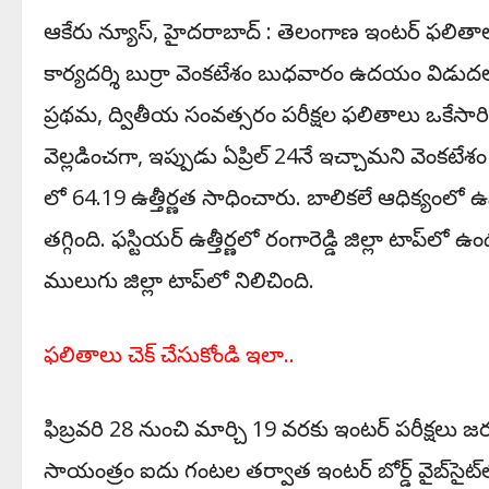
ఆకేరు న్యూస్‌, హైద‌రాబాద్ : తెలంగాణ ఇంట‌ర్ ఫ‌లితాల
కార్య‌ద‌ర్శి బుర్రా వెంక‌టేశం బుధ‌వారం ఉద‌యం విడుద
ప్ర‌థ‌మ‌, ద్వితీయ సంవ‌త్స‌రం ప‌రీక్ష‌ల ఫ‌లితాలు ఒకే
వెల్ల‌డించ‌గా, ఇప్పుడు ఏప్రిల్ 24నే ఇచ్చామ‌ని వెంక‌ట
లో 64.19 ఉత్తీర్ణ‌త సాధించారు. బాలిక‌లే ఆధిక్యంలో ఉన్
త‌గ్గింది. ఫ‌స్టియ‌ర్ ఉత్తీర్ణ‌లో రంగారెడ్డి జిల్లా టాప్‌లో
ములుగు జిల్లా టాప్‌లో నిలిచింది.
ఫ‌లితాలు చెక్ చేసుకోండి ఇలా..
ఫిబ్రవరి 28 నుంచి మార్చి 19 వరకు ఇంటర్ పరీక్షలు జ‌ర‌
సాయంత్రం ఐదు గంట‌ల త‌ర్వాత ఇంటర్‌ బోర్డ్‌ వైబ్‌‌