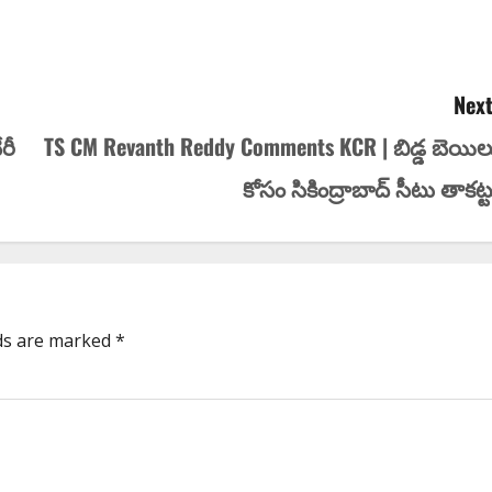
Next
రీ
TS CM Revanth Reddy Comments KCR | బిడ్డ బెయిల
కోసం సికింద్రాబాద్ సీటు తాక‌ట్ట
lds are marked
*