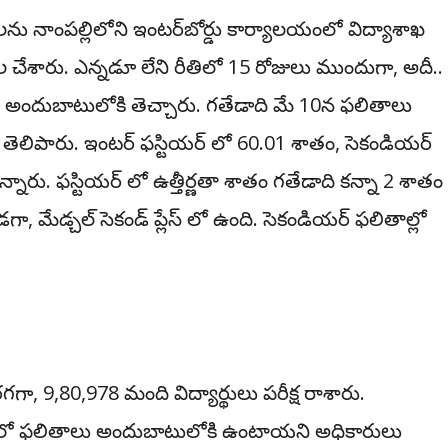
ను నాంప‌ల్లిలోని ఇంట‌ర్‌బోర్డు కార్యాల‌యంలో విద్యాశాఖ
‌ల చేశారు. ఎన్న‌డూ లేని రీతిలో 15 రోజులు ముందుగా, అదీ..
సారి అందుబాటులోకి తెచ్చారు. గ‌తేడాది మే 10న ఫ‌లితాలు
ేశం తెలిపారు. ఇంట‌ర్ ఫ‌స్టియ‌ర్ లో 60.01 శాతం, సెకండియ‌ర్
నారు. ఫ‌స్టియ‌ర్ లో ఉత్తీర్ణ‌తా శాతం గ‌తేడాది క‌న్నా 2 శాతం
 ఉండ‌గా, మేడ్చ‌ల్ సెకండ్ ప్లేస్ లో ఉంది. సెకండియ‌ర్ ఫ‌లితాల్లో
గ‌గా, 9,80,978 మంది విద్యార్థులు ప‌రీక్ష రాశారు.
సైట్‌లో ఫ‌లితాలు అందుబాటులోకి ఉంటాయ‌ని అధికారులు