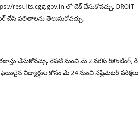
ttps://results.cgg.gov.in లో చెక్ చేసుకోవచ్చు. DROIT
ట‌ర్ చేసి ఫ‌లితాలను తెలుసుకోవ‌చ్చు.
‌ర‌ఖాస్తు చేసుకోవ‌చ్చు. రేప‌టి నుంచి మే 2 వ‌ర‌కు రీకౌంటింగ్‌, రీ
యిలైన విద్యార్థుల‌ కోసం మే 24 నుంచి స‌ప్లిమెట‌రీ ప‌రీక్ష‌లు