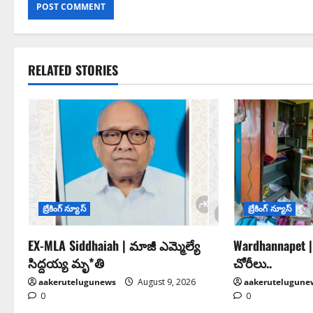
RELATED STORIES
బ్రేకింగ్ న్యూస్
బ్రేకింగ్ న్యూస్
EX-MLA Siddhaiah | మాజీ ఎమ్మెల్యే
Wardhannapet |
సిద్దయ్య మృ*తి
చోరీలు..
aakerutelugunews
August 9, 2026
aakerutelugune
0
0