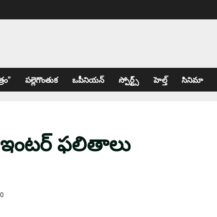
్రం”
పల్లెగొంతుక
ఒపీనియన్
స్పోర్ట్స్
హెల్త్
సినిమా
 ఇంట‌ర్ ఫ‌లితాలు
0