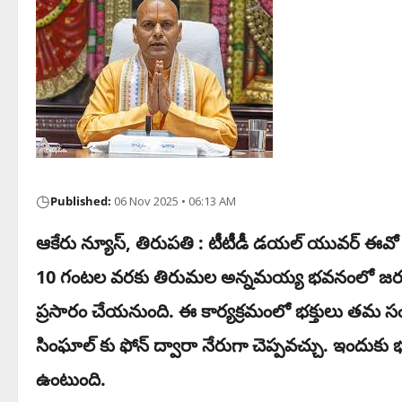
◷
Published:
06 Nov 2025 • 06:13 AM
ఆకేరు న్యూస్‌, తిరుప‌తి : టీటీడీ డ‌య‌ల్ యువ‌ర్ ఈవో
10 గంట‌ల వ‌ర‌కు తిరుమ‌ల అన్న‌మ‌య్య భ‌వ‌నంలో జరుగనుంది. ఈ
ప్ర‌సారం చేయ‌నుంది. ఈ కార్యక్రమంలో భక్తులు తమ స
సింఘాల్ కు ఫోన్‌ ద్వారా నేరుగా చెప్ప‌వ‌చ్చు. ఇందు
ఉంటుంది.