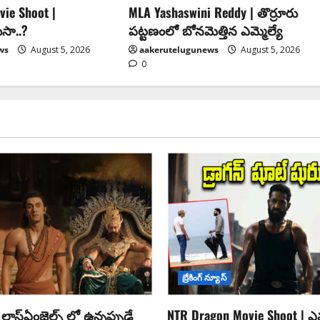
ie Shoot |
MLA Yashaswini Reddy | తొర్రూరు
ుసా..?
పట్టణంలో బోనమెత్తిన ఎమ్మెల్యే
ws
August 5, 2026
aakerutelugunews
August 5, 2026
0
బ్రేకింగ్ న్యూస్
లాస్ఏంజెల్స్ లో ఉన్నప్పుడే
NTR Dragon Movie Shoot | ఎవ