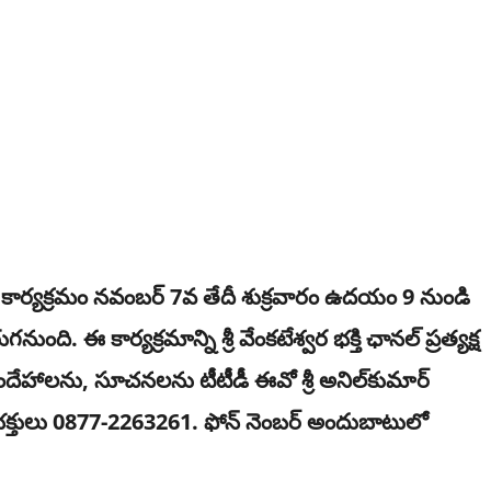
 కార్య‌క్ర‌మం నవంబర్ 7వ తేదీ శుక్ర‌వారం ఉద‌యం 9 నుండి
 కార్య‌క్ర‌మాన్ని శ్రీ వేంక‌టేశ్వ‌ర భ‌క్తి ఛాన‌ల్ ప్ర‌త్య‌క్ష
ందేహాలను, సూచనలను టీటీడీ ఈవో శ్రీ అనిల్‌కుమార్
కు భక్తులు 0877-2263261. ఫోన్ నెంబ‌ర్ అందుబాటులో