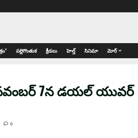
్రం”
పల్లెగొంతుక
క్రీడలు
హెల్త్
సినిమా
మోర్
 న‌వంబ‌ర్ 7న డ‌య‌ల్ యువ‌ర్
0