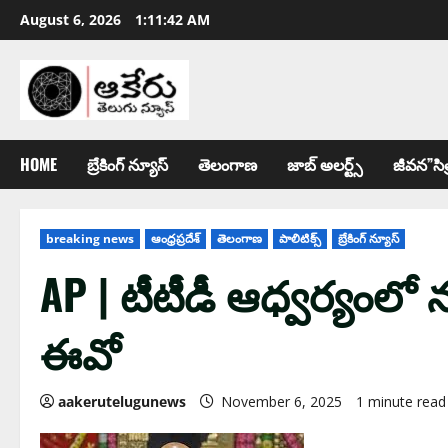
August 6, 2026
1:11:43 AM
HOME
బ్రేకింగ్ న్యూస్
తెలంగాణ
జాబ్ అల‌ర్ట్స్
జీవన”సిత
breaking news
ఆంధ్ర‌ప్ర‌దేశ్
తెలంగాణ
పాలిటిక్స్
బ్రేకింగ్ న్యూస్
AP | టీటీడీ ఆధ్వ‌ర్యంలో
ఈవో
aakerutelugunews
November 6, 2025
1 minute read