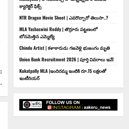
క్యారెక్టర్ ఫిక్స్
NTR Dragon Movie Shoot | ఎవరొచ్చారో తెలుసా..?
MLA Yashaswini Reddy | తొర్రూరు పట్టణంలో
బోనమెత్తిన ఎమ్మెల్యే
Chindu Artist | కళాకారుడు గజవెళ్లి భుజంగం మృతి
Union Bank Recruitment 2026 | పూర్తి వివరాలు ఇవే!
:
Kukatpally MLA |ఇందిర‌మ్మ ఇంటికి రూ.15 ల‌క్ష‌ల‌తో
ఇంటీరియ‌ర్‌
.