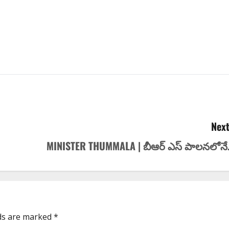
Next
MINISTER THUMMALA | బీఆర్ ఎస్ పాల‌న‌లోనే.
lds are marked
*