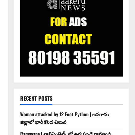
RECENT POSTS
Woman attacked by 12 Foot Python | జనగామ
జిల్లాలో భారీ కొండ చిలువ
Ramayana | లాస్ఏంజెల్స్ లో ఉన్నప్పుడే రావణుడి