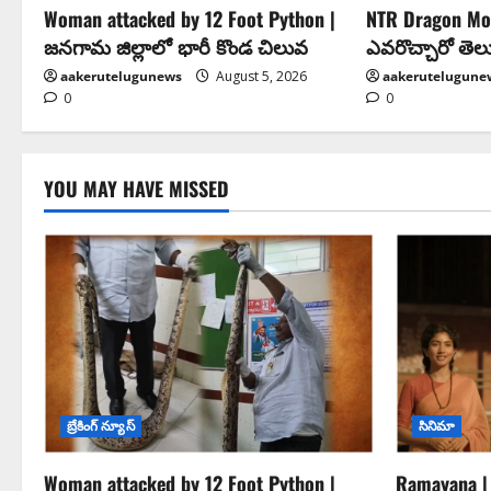
Woman attacked by 12 Foot Python |
NTR Dragon Mov
జనగామ జిల్లాలో భారీ కొండ చిలువ
ఎవరొచ్చారో తెల
aakerutelugunews
August 5, 2026
aakerutelugune
0
0
YOU MAY HAVE MISSED
బ్రేకింగ్ న్యూస్
సినిమా
Woman attacked by 12 Foot Python |
Ramayana | 