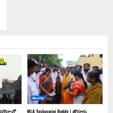
తెలంగాణ
రొచ్చారో
MLA Yashaswini Reddy | తొర్రూరు