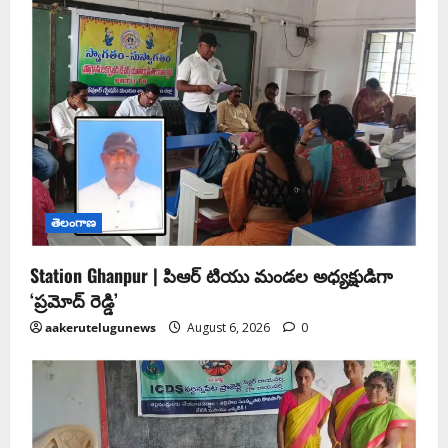
తెలంగాణ
Station Ghanpur | పిఆర్ టియు మండల అధ్యక్షుడిగా
‘ప్రమోద్ రెడ్డి’
aakerutelugunews
August 6, 2026
0