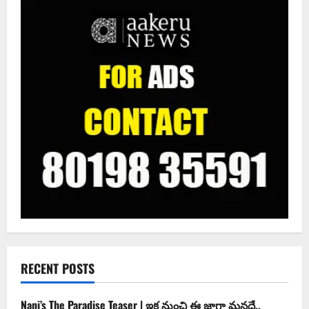
RECENT POSTS
Nani’s The Paradise Teaser | ఇక నుంచి ఈ జాగా మనదే..