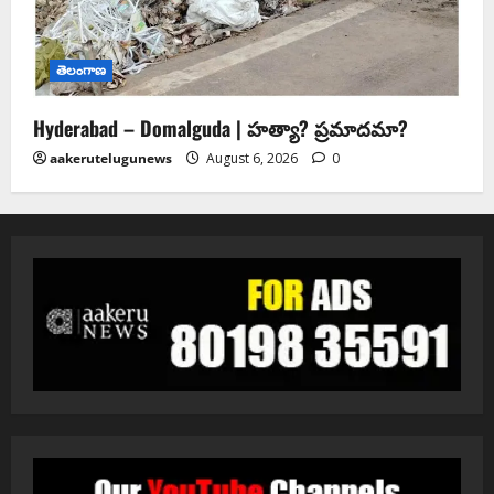
తెలంగాణ
Hyderabad – Domalguda | హత్యా? ప్రమాదమా?
aakerutelugunews
August 6, 2026
0