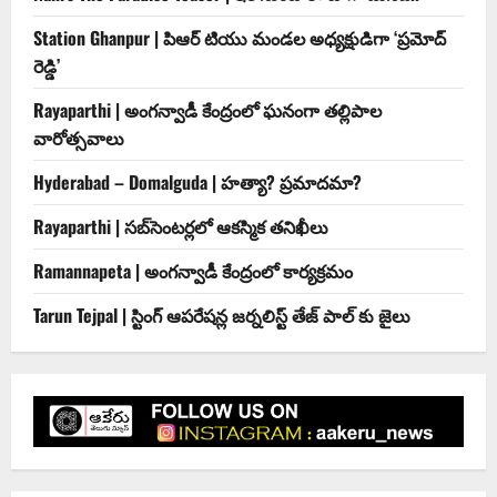
Station Ghanpur | పిఆర్ టియు మండల అధ్యక్షుడిగా ‘ప్రమోద్
రెడ్డి’
Rayaparthi | అంగన్వాడీ కేంద్రంలో ఘనంగా తల్లిపాల
వారోత్సవాలు
Hyderabad – Domalguda | హత్యా? ప్రమాదమా?
Rayaparthi | సబ్‌సెంటర్లలో ఆకస్మిక తనిఖీలు
Ramannapeta | అంగన్వాడీ కేంద్రంలో కార్యక్రమం
Tarun Tejpal | స్టింగ్ ఆపరేషన్ల జర్నలిస్ట్ తేజ్ పాల్ కు జైలు