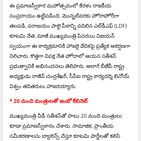
ఈ ప్రమాణస్వీకార మహోత్సవంలో కేరళం రాజకీయ
సంప్రదాయం ఉట్టిపడింది. మొన్నటివరకు హోరాహోరీగా
తలపడి, పరాజయం పాలై పీఠాన్ని వదిలిన ఎల్‌డీఎఫ్ (LDF)
కూటమి నేత, మాజీ ముఖ్యమంత్రి పినరయి విజయన్
స్వయంగా ఈ కార్యక్రమానికి హాజరై వేదికపై ప్రత్యేక ఆకర్షణగా
నిలిచారు. కొత్తగా విపక్ష నేత హోదాలో ఆయన సతీశన్
ప్రభుత్వానికి అభినందనలు తెలిపారు. అలాగే బీజేపీ రాష్ట్ర
అధ్యక్షుడు రాజీవ్ చంద్రశేఖర్, సీపీఐ రాష్ట్ర కార్యదర్శి బినోయ్
విశ్వం తదితరులు హాజరయ్యారు.
* 20 మంది మంత్రులతో జంబో కేబినెట్
ముఖ్యమంత్రి వీడీ సతీశన్‌తో పాటు 20 మంది మంత్రులు
కూడా ప్రమాణస్వీకారం చేశారు. సామాజిక, ప్రాంతీయ
సమీకరణాలను బ్యాలెన్స్ చేస్తూ కూటమి పార్టీలతో కలిసి