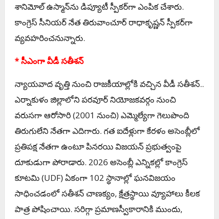
శానిమోల్ ఉస్మాన్‌ను డిప్యూటీ స్పీకర్‌గా ఎంపిక చేశారు.
కాంగ్రెస్ సీనియర్ నేత తిరువాంచూర్ రాధాకృష్ణన్ స్పీకర్‌గా
వ్యవహరించనున్నారు.
* సీఎంగా వీడీ సతీశన్
న్యాయవాద వృత్తి నుంచి రాజకీయాల్లోకి వచ్చిన వీడీ సతీశన్..
ఎర్నాకుళం జిల్లాలోని పరవూర్ నియోజకవర్గం నుంచి
వరుసగా ఆరోసారి (2001 నుంచి) ఎమ్మెల్యేగా గెలుపొంది
తిరుగులేని నేతగా ఎదిగారు. గత ఐదేళ్లుగా కేరళం అసెంబ్లీలో
ప్రతిపక్ష నేతగా ఉంటూ పినరయి విజయన్ ప్రభుత్వంపై
దూకుడుగా పోరాడారు. 2026 అసెంబ్లీ ఎన్నికల్లో కాంగ్రెస్
కూటమి (UDF) ఏకంగా 102 స్థానాల్లో ఘనవిజయం
సాధించడంలో సతీశన్ చాణక్యం, క్షేత్రస్థాయి వ్యూహాలు కీలక
పాత్ర పోషించాయి. సరిగ్గా ప్రమాణస్వీకారానికి ముందు,