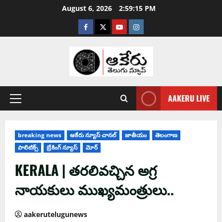
August 6, 2026
2:59:16 PM
AAKERU LIVE
breaking news
ఆకేరు న్యూస్ చానల్
జాతీయం
తెలంగాణ
పాలిటిక్స్
బ్రేకింగ్ న్యూస్
మోర్
KERALA | తరలివచ్చిన అగ్ర
నాయకులు ముఖ్యమంత్రులు..
aakerutelugunews