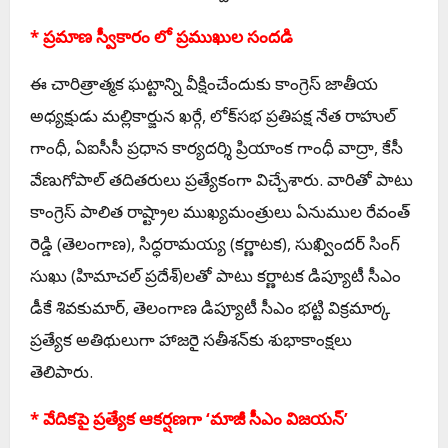
* ప్రమాణ స్వీకారం లో ప్రముఖుల సందడి
ఈ చారిత్రాత్మక ఘట్టాన్ని వీక్షించేందుకు కాంగ్రెస్ జాతీయ
అధ్యక్షుడు మల్లికార్జున ఖర్గే, లోక్‌సభ ప్రతిపక్ష నేత రాహుల్
గాంధీ, ఏఐసీసీ ప్రధాన కార్యదర్శి ప్రియాంక గాంధీ వాద్రా, కేసీ
వేణుగోపాల్ తదితరులు ప్రత్యేకంగా విచ్చేశారు. వారితో పాటు
కాంగ్రెస్ పాలిత రాష్ట్రాల ముఖ్యమంత్రులు ఏనుముల రేవంత్
రెడ్డి (తెలంగాణ), సిద్ధరామయ్య (కర్ణాటక), సుఖ్విందర్ సింగ్
సుఖు (హిమాచల్ ప్రదేశ్)లతో పాటు కర్ణాటక డిప్యూటీ సీఎం
డీకే శివకుమార్, తెలంగాణ డిప్యూటీ సీఎం భట్టి విక్రమార్క
ప్రత్యేక అతిథులుగా హాజరై సతీశన్‌కు శుభాకాంక్షలు
తెలిపారు.
* వేదికపై ప్రత్యేక ఆకర్షణగా ‘మాజీ సీఎం విజయన్’