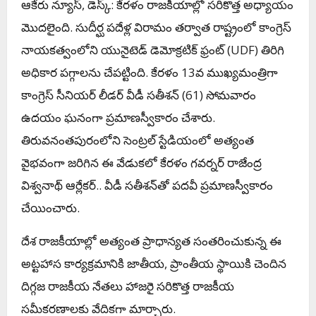
ఆకేరు న్యూస్, డెస్క్: కేరళం రాజకీయాల్లో సరికొత్త అధ్యాయం
మొదలైంది. సుదీర్ఘ పదేళ్ల విరామం తర్వాత రాష్ట్రంలో కాంగ్రెస్
నాయకత్వంలోని యునైటెడ్ డెమోక్రటిక్ ఫ్రంట్ (UDF) తిరిగి
అధికార పగ్గాలను చేపట్టింది. కేరళం 13వ ముఖ్యమంత్రిగా
కాంగ్రెస్ సీనియర్ లీడర్ వీడీ సతీశన్ (61) సోమవారం
ఉదయం ఘనంగా ప్రమాణస్వీకారం చేశారు.
తిరువనంతపురంలోని సెంట్రల్ స్టేడియంలో అత్యంత
వైభవంగా జరిగిన ఈ వేడుకలో కేరళం గవర్నర్ రాజేంద్ర
విశ్వనాథ్ ఆర్లేకర్.. వీడీ సతీశన్‌తో పదవీ ప్రమాణస్వీకారం
చేయించారు.
దేశ రాజకీయాల్లో అత్యంత ప్రాధాన్యత సంతరించుకున్న ఈ
అట్టహాస కార్యక్రమానికి జాతీయ, ప్రాంతీయ స్థాయికి చెందిన
దిగ్గజ రాజకీయ నేతలు హాజరై సరికొత్త రాజకీయ
సమీకరణాలకు వేదికగా మార్చారు.