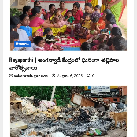
తెలంగాణ
Rayaparthi | అంగన్వాడీ కేంద్రంలో ఘనంగా తల్లిపాల
వారోత్సవాలు
aakerutelugunews
August 6, 2026
0