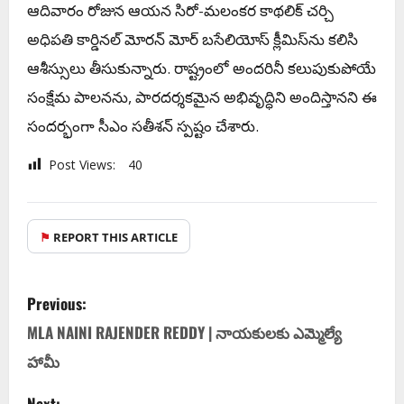
ఆదివారం రోజున ఆయన సిరో-మలంకర కాథలిక్ చర్చి
అధిపతి కార్డినల్ మోరన్ మోర్ బసేలియోస్ క్లీమిస్‌ను కలిసి
ఆశీస్సులు తీసుకున్నారు. రాష్ట్రంలో అందరినీ కలుపుకుపోయే
సంక్షేమ పాలనను, పారదర్శకమైన అభివృద్ధిని అందిస్తానని ఈ
సందర్భంగా సీఎం సతీశన్ స్పష్టం చేశారు.
Post Views:
40
⚑
REPORT THIS ARTICLE
Previous:
MLA NAINI RAJENDER REDDY | నాయకులకు ఎమ్మెల్యే
హామీ
Next: