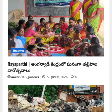
తెలంగాణ
Rayaparthi | అంగన్వాడీ కేంద్రంలో ఘనంగా తల్లిపాల
వారోత్సవాలు
aakerutelugunews
August 6, 2026
0