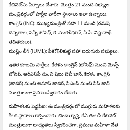
కేబినెట్‌ను ఏర్పాటు చేశారు. మొత్తం 21 మంది సభ్యుల
మంత్రివర్గంలో పార్టీల వారీగా స్థానాలు ఇలా ఉన్నాయి.
కాంగ్రెస్ (INC): ముఖ్యమంత్రితో సహా 11 మంది (రమేష్
చెన్నితాల, సన్నీ జోసెఫ్, కె. మురళీధరన్, పి.సి. విష్ణునాథ్
తదితరులు).
ముస్లిం లీగ్ (IUML): పీకే充లికుట్టి సహా ఐదుగురు సభ్యులు.
ఇతర కూటమి పార్టీలు: కేరళం కాంగ్రెస్ (జోసెఫ్) నుంచి మోన్స్
జోసెఫ్, ఆర్‌ఎస్‌పీ నుంచి షిబు బేబీ జాన్, కేరళం కాంగ్రెస్
(జాకబ్) నుంచి అనూప్ జాకబ్, సీఎంపీ నుంచి సీపీ జాన్
మంత్రులుగా ప్రమాణస్వీకారం చేశారు.
మహిళలకు పెద్దపీట: ఈ మంత్రివర్గంలో ముగ్గురు మహిళలకు
కీలక స్థానాలు కల్పించారు. బిందు కృష్ణ, కేఏ తులసి కేబినెట్
మంత్రులుగా బాధ్యతలు స్వీకరించగా, ప్రముఖ మహిళా నేత