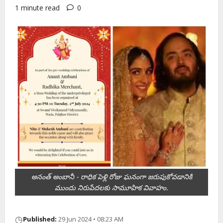
1 minute read
0
అనంత్ అంబానీ - రాధిక పెళ్లి రోజు ఘనంగా జరుపుకోవడానికి
ముందు నిరుపేదలకు సామూహిక వివాహం.
◷
Published:
29 Jun 2024 • 08:23 AM