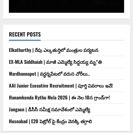
RECENT POSTS
Elkathurthy | రేపు ఎల్కతుర్తిలో మంత్రుల పర్యటన
EX-MLA Siddhaiah | మాజీ ఎమ్మెల్యే సిద్దయ్య మృ*తి
Wardhannapet | వర్ధన్నపేటలో వరుస చోరీలు..
AAI Junior Executive Recruitment | పూర్తి వివరాలు ఇవే!
Hanamkonda Rythu Mela 2026 | ఈ నెల 10న గ్రాండ్‌గా!
Jangaon | డీసీసీ సమీక్ష సమావేశంలో ఎమ్మెల్యే
Husnabad | E20 పెట్రోల్ పై కేంద్రం వెనక్కి తగ్గాలి