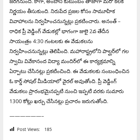
జ‌ర‌గ‌నుంది. కాగా, అంబానీ కుటుంబం తాజాగా మరో కీలక
నిర్ణయం తీసుకుంది. నిరుపేద ప్రజల కోసం సామూహిక
వివాహాలను నిర్వహించనున్నట్లు ప్రకటించారు. అనంత్‌ –
రాధిక ప్రీ వెడ్డింగ్‌ వేడుకల్లో భాగంగా జులై 2వ తేదీన
సాయంత్రం 4:30 గంటలకు ఈ వేడుకలను
నిర్వహించనున్నట్లు తెలిపింది. మహారాష్ట్రలోని పాల్ఘర్‌లో గల
స్వామి వివేకానంద విద్యా మందిర్‌లో ఈ కార్యక్రమాన్ని
ఏర్పాటు చేసినట్లు ప్రకటించింది. ఈ వేడుకలకు సంబంధించిన
ఓ కార్డ్ సోషల్ మీడియాలో వైరల్ అవుతోంది. ప్రీ వెడ్డింగ్
వేడుక‌లు ప్రారంభ‌మైన‌ప్ప‌టి నుంచి ఇప్ప‌టి వ‌ర‌కు సుమారు
1300 కోట్లు ఖ‌ర్చు చేసిన‌ట్లు ప్ర‌చారం జ‌రుగుతోంది.
——————–
Post Views:
185