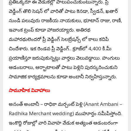
ప్ర‌తిఒక్క‌రూ ఈ వేడుక‌ల్లో పాలుపంచుకుంటున్నారు. ప్రీ
వెడ్డింగ్ తొలి సెష‌న్ లో వారితో పాటు కెనడా, స్వీడన్, ఖతార్
నుండి పలువురు రాజకీయ నాయకులు, భూటాన్ రాజు, రాణి,
ఇవాంక ట్రంప్ కూడా హాజరయ్యారు. అతిర‌థ
మ‌హార‌థులెంద‌రో ప్రీ వెడ్డింగ్ సెల‌బ్రేష‌న్స్ లో కాలు క‌దిపి
చిందేశారు. ఇక రెండవ ప్రీ వెడ్డింగ్‌.. క్రూజ్‌లో 4,400 కి.మీ
ప్రయాణిస్తూ జ‌రుపుకున్న‌ట్లు వార్త‌లు వెలువ‌డ్డాయి. హంగులు
ఆడంబ‌రాలు, ఆర్భాటాల‌తో పాటు పెళ్లిని పుర‌స్క‌రించుకుని
సామాజిక కార్య‌క్ర‌మాల‌ను కూడా అంబానీ నిర్వ‌హిస్తున్నారు.
సామూహిక వివాహాలు
అనంత్ అంబానీ – రాధికా మ‌ర్చంట్ పెళ్లి (Anant Ambani –
Radhika Merchant wedding) ముహూర్తం స‌మీపిస్తోంది.
ఇంకొద్ది రోజుల్లో వారి వివాహ వేడుక అత్యంత ఆడంబ‌రంగా