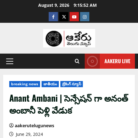
August 9, 2026
9:15:53 AM
AAKERU LIVE
breaking news
జాతీయం
బ్రేకింగ్ న్యూస్
Anant Ambani | సెన్సేష‌న్ గా అనంత్
అంబానీ పెళ్లి వేడుక‌
aakerutelugunews
June 29, 2024