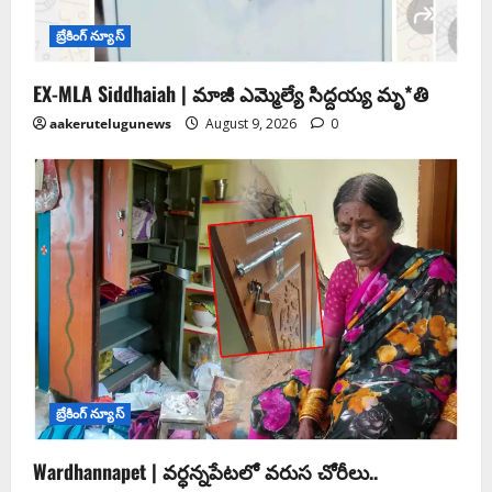
బ్రేకింగ్ న్యూస్
EX-MLA Siddhaiah | మాజీ ఎమ్మెల్యే సిద్దయ్య మృ*తి
aakerutelugunews
August 9, 2026
0
బ్రేకింగ్ న్యూస్
Wardhannapet | వర్ధన్నపేటలో వరుస చోరీలు..