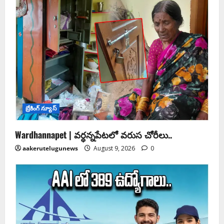
బ్రేకింగ్ న్యూస్
Wardhannapet | వర్ధన్నపేటలో వరుస చోరీలు..
aakerutelugunews
August 9, 2026
0