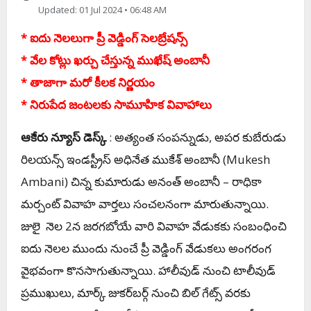
Updated: 01 Jul 2024 • 06:48 AM
* ఐదు నెల‌లుగా ప్రీ వెడ్డింగ్ సెల‌బ్రేష‌న్స్
* వేల కోట్లు ఖ‌ర్చు చేస్తున్న ముఖేష్ అంబానీ
* తాజాగా మ‌రో కీల‌క నిర్ణ‌యం
* నిరుపేద జంట‌ల‌కు సామూహిక వివాహాలు
ఆకేరు న్యూస్ డెస్క్
: అత్యంత సంప‌న్నుడు, అప‌ర కుబేరుడు
రిలయన్స్‌ ఇండస్ట్రీస్‌ అధినేత ముకేశ్‌ అంబానీ (Mukesh
Ambani) చిన్న కుమారుడు అనంత్‌ అంబానీ – రాధికా
మర్చంట్‌ వివాహ వార్త‌లు సంచ‌ల‌నంగా మారుతున్నాయి.
జులై నెల 2న జ‌ర‌గ‌బోయే వారి వివాహ వేడుక‌కు సంబంధించి
ఐదు నెల‌ల ముందు నుంచే ప్రీ వెడ్డింగ్ వేడుక‌లు అంగ‌రంగ
వైభ‌వంగా కొన‌సాగుతున్నాయి. హాలీవుడ్ నుంచి టాలీవుడ్
ప్ర‌ముఖులు, మార్క్ జుకర్‌బర్గ్ నుంచి బిల్ గేట్స్ వరకు