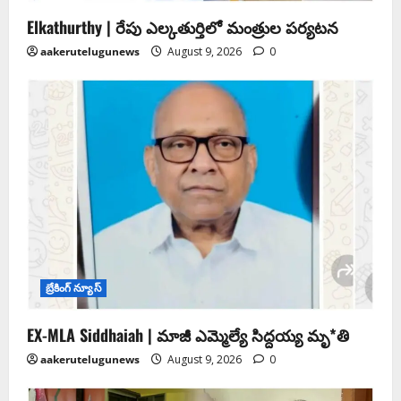
Elkathurthy | రేపు ఎల్కతుర్తిలో మంత్రుల పర్యటన
aakerutelugunews
August 9, 2026
0
బ్రేకింగ్ న్యూస్
EX-MLA Siddhaiah | మాజీ ఎమ్మెల్యే సిద్దయ్య మృ*తి
aakerutelugunews
August 9, 2026
0