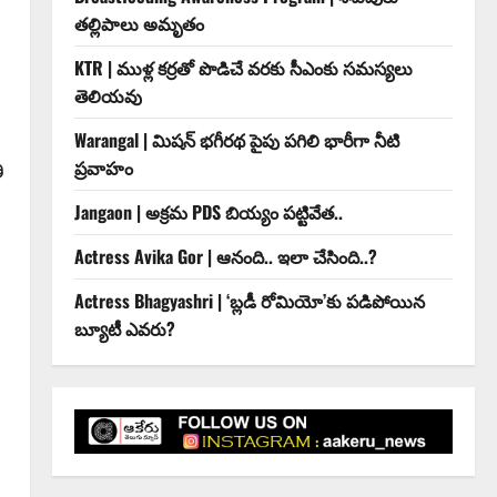
తల్లిపాలు అమృతం
KTR | ముళ్ల కర్రతో పొడిచే వరకు సీఎంకు సమస్యలు
తెలియవు
Warangal | మిషన్ భగీరథ పైపు పగిలి భారీగా నీటి
ప్రవాహం
ి
Jangaon | అక్రమ PDS బియ్యం పట్టివేత..
Actress Avika Gor | ఆనంది.. ఇలా చేసింది..?
Actress Bhagyashri | ‘బ్లడీ రోమియో’కు పడిపోయిన
బ్యూటీ ఎవరు?