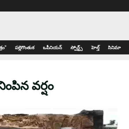
్రం”
పల్లెగొంతుక
ఒపీనియన్
స్పోర్ట్స్
హెల్త్
సినిమా
ంపిన వ‌ర్షం