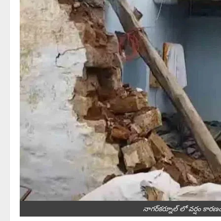
నాగర్‌కర్నూల్‌ లో వర్షం కార