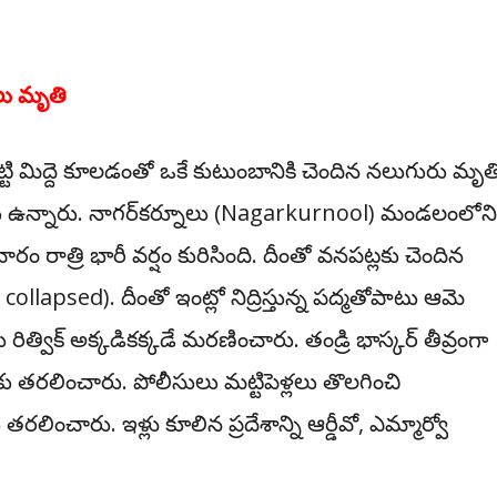
ులు మృతి
 మ‌ట్టి మిద్దె కూల‌డంతో ఒకే కుటుంబానికి చెందిన న‌లుగురు మృత
రులు ఉన్నారు. నాగర్‌కర్నూలు (Nagarkurnool) మండలంలోని
ం రాత్రి భారీ వర్షం కురిసింది. దీంతో వనపట్లకు చెందిన
collapsed). దీంతో ఇంట్లో నిద్రిస్తున్న పద్మతోపాటు ఆమె
ిత్విక్‌ అక్కడికక్కడే మరణించారు. తండ్రి భాస్కర్‌ తీవ్రంగా
కు తరలించారు. పోలీసులు మట్టిపెళ్లలు తొలగించి
లించారు. ఇళ్లు కూలిన ప్రదేశాన్ని ఆర్డీవో, ఎమ్మార్వో