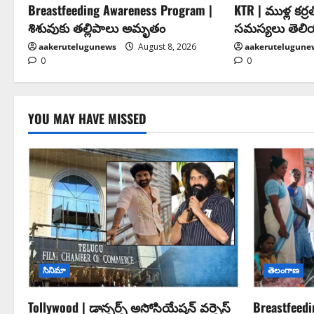
Breastfeeding Awareness Program |
KTR | ముళ్ల కర్
శిశువుకు తల్లిపాలు అమృతం
సమస్యలు తెల
aakerutelugunews
August 8, 2026
aakerutelugune
0
0
YOU MAY HAVE MISSED
సినిమా
తెలంగాణ
Tollywood | డాన్సర్స్ అసోసియేషన్ వర్సెస్
Breastfeed