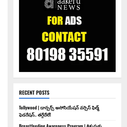
RECENT POSTS
Tollywood | డాన్సర్స్ అసోసియేషన్ వర్సెస్ ఫిల్మ్
ఫెడరేషన్.. తగ్గేదేలే!
Breastfeeding Awareness Program | శిశువుకు