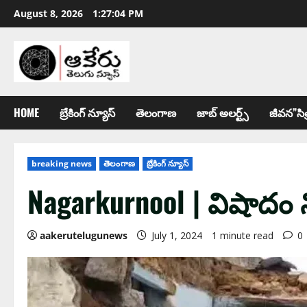
August 8, 2026
1:27:05 PM
HOME
బ్రేకింగ్ న్యూస్
తెలంగాణ
జాబ్ అల‌ర్ట్స్
జీవన”సిత
breaking news
తెలంగాణ
బ్రేకింగ్ న్యూస్
Nagarkurnool | విషాదం ని
aakerutelugunews
July 1, 2024
1 minute read
0