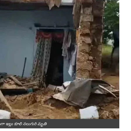
ణంగా ఇల్లు కూలి నలుగురి మృతి