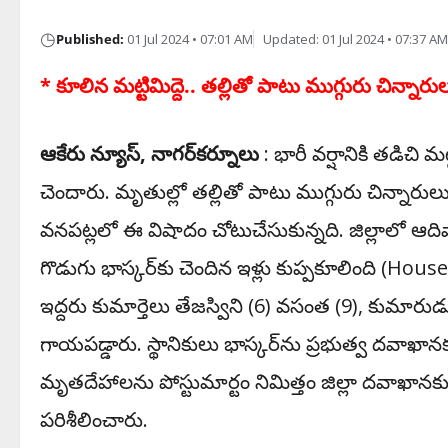
◷
Published:
01 Jul 2024 • 07:01 AM
Updated: 01 Jul 2024 • 07:37 AM
* కూలిన మ‌ట్టిమిద్దె.. తల్లితో పాటు ముగ్గురు చిన్నార
ఆకేరు న్యూస్, నాగర్‌కర్నూలు
: భారీ వ‌ర్షానికి త‌డిచి
చెందారు. మృతుల్లో త‌ల్లితో పాటు ముగ్గురు చిన్నా
వనపట్లలో ఈ విషాదం చోటుచేసుకున్నది. జిల్లాలో ఆదివార
గొడుగు భాస్కర్‌కు చెందిన ఇళ్లు కుప్పకూలింది (House 
ఇద్దరు కుమార్తెలు తేజస్విని (6) వసంత (9), కుమారుడు ర
గాయపడ్డారు. స్థానికులు భాస్కర్‌ను ప్రభుత్వ దవాఖాన
మృతదేహాలను పోస్టుమార్టం నిమిత్తం జిల్లా దవాఖానకు తర
పరిశీలించారు.