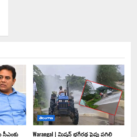
తెలంగాణ
ు సీఎంకు
Warangal | మిషన్ భగీరథ పైపు పగిలి