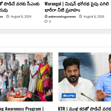
రతో పొడిచే వరకు సీఎంకు
Warangal | మిషన్ భగీరథ పైపు పగిలి
ియవు
భారీగా నీటి ప్రవాహం
ws
August 8, 2026
aakerutelugunews
August 8, 2026
0
తెలంగాణ
ing Awareness Program |
KTR | ముళ్ల కర్రతో పొడిచే వరక