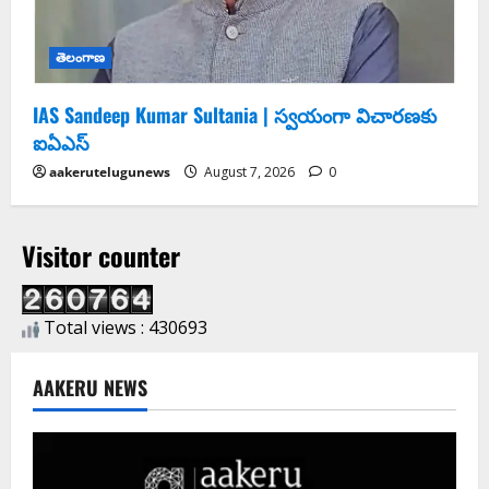
తెలంగాణ
IAS Sandeep Kumar Sultania | స్వ‌యంగా విచార‌ణ‌కు
ఐఏఎస్‌
aakerutelugunews
August 7, 2026
0
Visitor counter
Total views : 430693
AAKERU NEWS