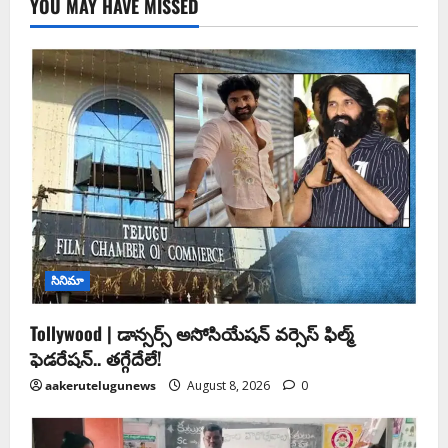
YOU MAY HAVE MISSED
సినిమా
Tollywood | డాన్సర్స్ అసోసియేషన్ వర్సెస్ ఫిల్మ్
ఫెడరేషన్.. తగ్గేదేలే!
aakerutelugunews
August 8, 2026
0