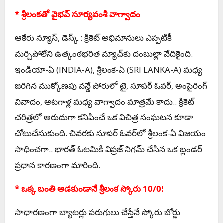
* శ్రీలంకతో వైభవ్ సూర్యవంశీ వాగ్వాదం
ఆకేరు న్యూస్, డెస్క్ : క్రికెట్ అభిమానులు ఎప్పటికీ
మర్చిపోలేని ఉత్కంఠభరిత మ్యాచ్‌కు దంబుల్లా వేదికైంది.
ఇండియా-ఏ (INDIA-A), శ్రీలంక-ఏ (SRI LANKA-A) మధ్య
జరిగిన ముక్కోణపు వన్డే పోరులో టై, సూపర్ ఓవర్, అంపైరింగ్
వివాదం, ఆటగాళ్ల మధ్య వాగ్వాదం మాత్రమే కాదు.. క్రికెట్
చరిత్రలో అరుదుగా కనిపించే ఒక విచిత్ర సంఘటన కూడా
చోటుచేసుకుంది. చివరకు సూపర్ ఓవర్‌లో శ్రీలంక-ఏ విజయం
సాధించగా.. భారత్ ఓటమికి విప్రజ్ నిగమ్ చేసిన ఒక బ్లండర్
ప్రధాన కారణంగా మారింది.
* ఒక్క బంతి ఆడకుండానే శ్రీలంక స్కోరు 10/0!
సాధారణంగా బ్యాటర్లు పరుగులు చేస్తేనే స్కోరు బోర్డు