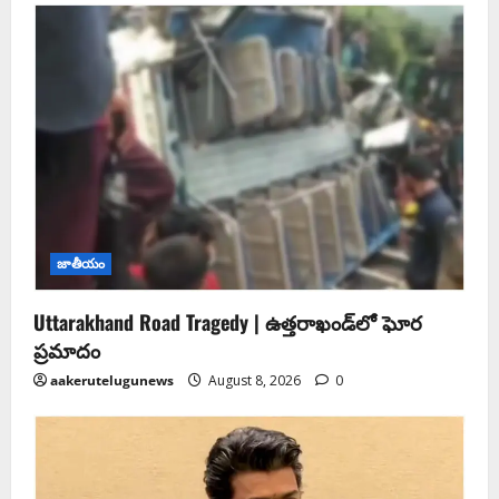
జాతీయం
Uttarakhand Road Tragedy | ఉత్తరాఖండ్‌లో ఘోర
ప్రమాదం
aakerutelugunews
August 8, 2026
0