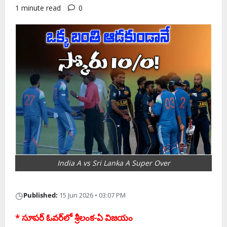
1 minute read
0
India A vs Sri Lanka A Super Over
◷
Published:
15 Jun 2026 • 03:07 PM
* సూపర్ ఓవర్‌లో శ్రీలంక-ఏ విజయం