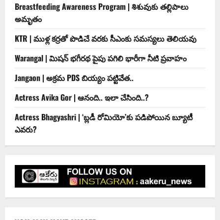
Breastfeeding Awareness Program | శిశువుకు తల్లిపాలు
అమృతం
KTR | ముళ్ల కర్రతో పొడిచే వరకు సీఎంకు సమస్యలు తెలియవు
Warangal | మిషన్ భగీరథ పైపు పగిలి భారీగా నీటి ప్రవాహం
Jangaon | అక్రమ PDS బియ్యం పట్టివేత..
Actress Avika Gor | ఆనంది.. ఇలా చేసింది..?
Actress Bhagyashri | ‘బ్లడీ రోమియో’కు పడిపోయిన బ్యూటీ
ఎవరు?