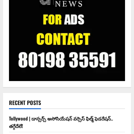
RECENT POSTS
Tollywood | డాన్సర్స్ అసోసియేషన్ వర్సెస్ ఫిల్మ్ ఫెడరేషన్..
తగ్గేదేలే!