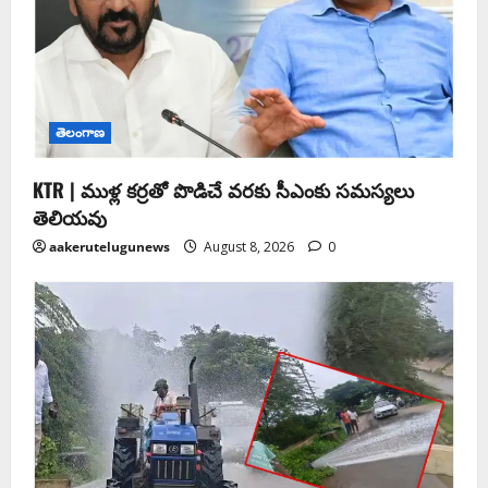
తెలంగాణ
KTR | ముళ్ల కర్రతో పొడిచే వరకు సీఎంకు సమస్యలు
తెలియవు
aakerutelugunews
August 8, 2026
0