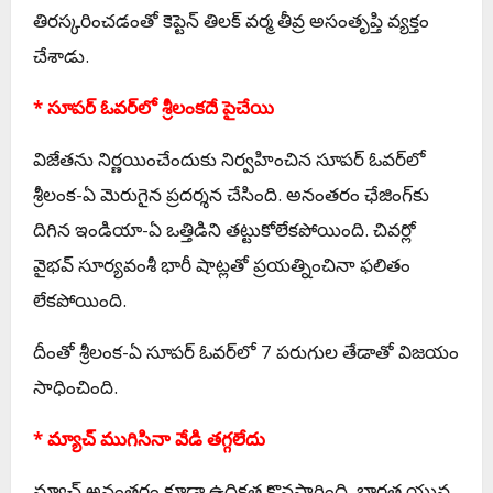
తిరస్కరించడంతో కెప్టెన్ తిలక్ వర్మ తీవ్ర అసంతృప్తి వ్యక్తం
చేశాడు.
* సూపర్ ఓవర్‌లో శ్రీలంకదే పైచేయి
విజేతను నిర్ణయించేందుకు నిర్వహించిన సూపర్ ఓవర్‌లో
శ్రీలంక-ఏ మెరుగైన ప్రదర్శన చేసింది. అనంతరం ఛేజింగ్‌కు
దిగిన ఇండియా-ఏ ఒత్తిడిని తట్టుకోలేకపోయింది. చివర్లో
వైభవ్ సూర్యవంశీ భారీ షాట్లతో ప్రయత్నించినా ఫలితం
లేకపోయింది.
దీంతో శ్రీలంక-ఏ సూపర్ ఓవర్‌లో 7 పరుగుల తేడాతో విజయం
సాధించింది.
* మ్యాచ్ ముగిసినా వేడి తగ్గలేదు
మ్యాచ్ అనంతరం కూడా ఉద్రిక్తత కొనసాగింది. భారత యువ