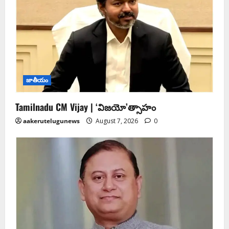
జాతీయం
Tamilnadu CM Vijay | ‘విజయో’త్సాహం
aakerutelugunews
August 7, 2026
0