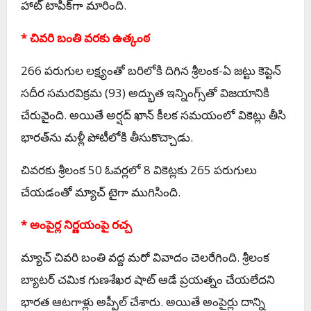
హాట్ టాపిక్‌గా మారింది.
* చివరి బంతి వరకు ఉత్కంఠ
266 పరుగుల లక్ష్యంతో బరిలోకి దిగిన శ్రీలంక-ఏ జట్టు కెప్టెన్
సదీర సమరవిక్రమ (93) అద్భుత ఇన్నింగ్స్‌తో విజయానికి
చేరువైంది. అయితే అర్షద్ ఖాన్ కీలక సమయంలో వికెట్లు తీసి
భారత్‌ను మళ్లీ పోటీలోకి తీసుకొచ్చాడు.
చివరకు శ్రీలంక 50 ఓవర్లలో 8 వికెట్లకు 265 పరుగులు
చేయడంతో మ్యాచ్ టైగా ముగిసింది.
* అంపైర్ల నిర్ణయంపై రచ్చ
మ్యాచ్ చివరి బంతి వద్ద మరో వివాదం చెలరేగింది. శ్రీలంక
బ్యాటర్ చమిక గుణశేఖర షాట్ ఆడే ప్రయత్నం చేయలేదని
భారత ఆటగాళ్లు అప్పీల్ చేశారు. అయితే అంపైర్లు దాన్ని