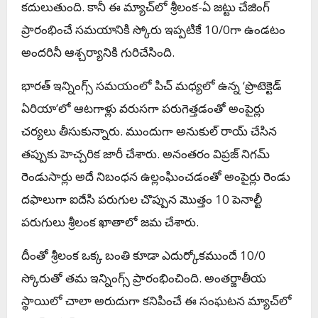
కదులుతుంది. కానీ ఈ మ్యాచ్‌లో శ్రీలంక-ఏ జట్టు చేజింగ్
ప్రారంభించే సమయానికి స్కోరు ఇప్పటికే 10/0గా ఉండటం
అందరినీ ఆశ్చర్యానికి గురిచేసింది.
భారత్ ఇన్నింగ్స్ సమయంలో పిచ్ మధ్యలో ఉన్న ‘ప్రొటెక్టెడ్
ఏరియా’లో ఆటగాళ్లు వరుసగా పరుగెత్తడంతో అంపైర్లు
చర్యలు తీసుకున్నారు. ముందుగా అనుకుల్ రాయ్ చేసిన
తప్పుకు హెచ్చరిక జారీ చేశారు. అనంతరం విప్రజ్ నిగమ్
రెండుసార్లు అదే నిబంధన ఉల్లంఘించడంతో అంపైర్లు రెండు
దఫాలుగా ఐదేసి పరుగుల చొప్పున మొత్తం 10 పెనాల్టీ
పరుగులు శ్రీలంక ఖాతాలో జమ చేశారు.
దీంతో శ్రీలంక ఒక్క బంతి కూడా ఎదుర్కోకముందే 10/0
స్కోరుతో తమ ఇన్నింగ్స్ ప్రారంభించింది. అంతర్జాతీయ
స్థాయిలో చాలా అరుదుగా కనిపించే ఈ సంఘటన మ్యాచ్‌లో