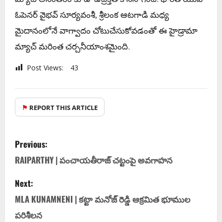
ఓపెనర్ వైభవ్ సూర్యవంశీ, శ్రీలంక ఆటగాడి మధ్య
మైదానంలోనే వాగ్వాదం చోటుచేసుకోవడంతో ఈ హైడ్రామా
మ్యాచ్ మరింత చర్చనీయాంశమైంది.
Post Views:
43
⚑
REPORT THIS ARTICLE
Previous:
RAIPARTHY | పంచాయతీరాజ్ చట్టంపై అవగాహన
Next:
MLA KUNAMNENI | క‌ట్టా మ‌నోజ్ రెడ్డి ఆక్ర‌మిత భూముల
ప‌రిశీల‌న