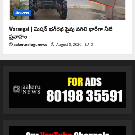
తెలంగాణ
Warangal | మిషన్ భగీరథ పైపు పగిలి భారీగా నీటి
ప్రవాహం
aakerutelugunews
August 8, 2026
0