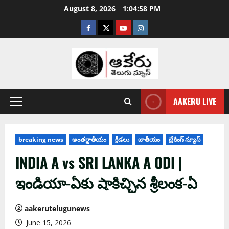
August 8, 2026
1:04:59 PM
AAKERU LIVE
breaking news
అంతర్జాతీయం
క్రీడలు
జాతీయం
బ్రేకింగ్ న్యూస్
INDIA A vs SRI LANKA A ODI |
ఇండియా-ఏకు షాకిచ్చిన శ్రీలంక-ఏ
aakerutelugunews
June 15, 2026