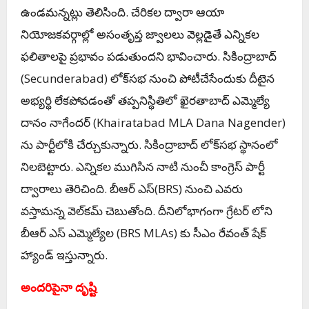
ఉండ‌మ‌న్న‌ట్లు తెలిసింది. చేరిక‌ల ద్వారా ఆయా
నియోజ‌క‌వ‌ర్గాల్లో అసంతృప్త జ్వాల‌లు వెల్ల‌డైతే ఎన్నిక‌ల
ఫ‌లితాల‌పై ప్ర‌భావం ప‌డుతుంద‌ని భావించారు. సికింద్రాబాద్
(
Secunderabad)
లోక్‌స‌భ నుంచి పోటీచేసేందుకు దీటైన
అభ్య‌ర్థి లేక‌పోవ‌డంతో త‌ప్ప‌నిస్థితిలో ఖైర‌తాబాద్ ఎమ్మెల్యే
దానం నాగేంద‌ర్ (
Khairatabad MLA Dana Nagender)
ను పార్టీలోకి చేర్చుకున్నారు. సికింద్రాబాద్ లోక్‌స‌భ స్థానంలో
నిల‌బెట్టారు. ఎన్నిక‌ల ముగిసిన నాటి నుంచీ కాంగ్రెస్ పార్టీ
ద్వారాలు తెరిచింది. బీఆర్ ఎస్(BRS) నుంచి ఎవ‌రు
వ‌స్తామ‌న్న వెల్‌క‌మ్ చెబుతోంది. దీనిలోభాగంగా గ్రేట‌ర్ లోని
బీఆర్ ఎస్ ఎమ్మెల్యేల‌ (
BRS MLAs)
కు సీఎం రేవంత్‌ షేక్
హ్యాండ్ ఇస్తున్నారు.
అంద‌రిపైనా దృష్టి