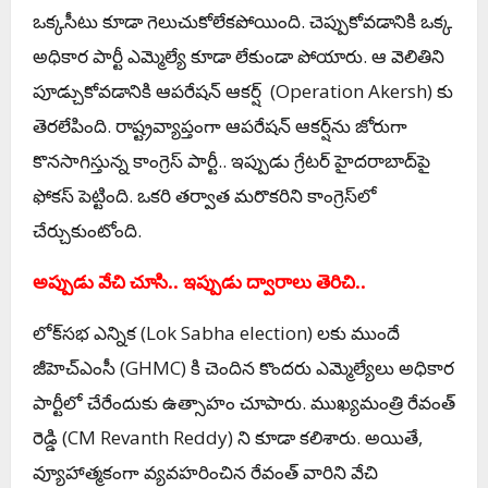
ఒక్క‌సీటు కూడా గెలుచుకోలేక‌పోయింది. చెప్పుకోవ‌డానికి ఒక్క
అధికార పార్టీ ఎమ్మెల్యే కూడా లేకుండా పోయారు. ఆ వెలితిని
పూడ్చుకోవ‌డానికి ఆప‌రేష‌న్ ఆక‌ర్ష్ (
Operation Akersh)
కు
తెర‌లేపింది. రాష్ట్రవ్యాప్తంగా ఆపరేషన్‌ ఆకర్ష్‌ను జోరుగా
కొనసాగిస్తున్న కాంగ్రెస్‌ పార్టీ.. ఇప్పుడు గ్రేటర్‌ హైదరాబాద్‌పై
ఫోక‌స్ పెట్టింది. ఒక‌రి త‌ర్వాత మ‌రొక‌రిని కాంగ్రెస్‌లో
చేర్చుకుంటోంది.
అప్పుడు వేచి చూసి.. ఇప్పుడు ద్వారాలు తెరిచి..
లోక్‌స‌భ ఎన్నిక‌ (Lok Sabha election) ల‌కు ముందే
జీహెచ్ఎంసీ (GHMC) కి చెందిన కొంద‌రు ఎమ్మెల్యేలు అధికార
పార్టీలో చేరేందుకు ఉత్సాహం చూపారు. ముఖ్య‌మంత్రి రేవంత్
రెడ్డి (CM Revanth Reddy) ని కూడా క‌లిశారు. అయితే,
వ్యూహాత్మ‌కంగా వ్య‌వ‌హ‌రించిన రేవంత్ వారిని వేచి