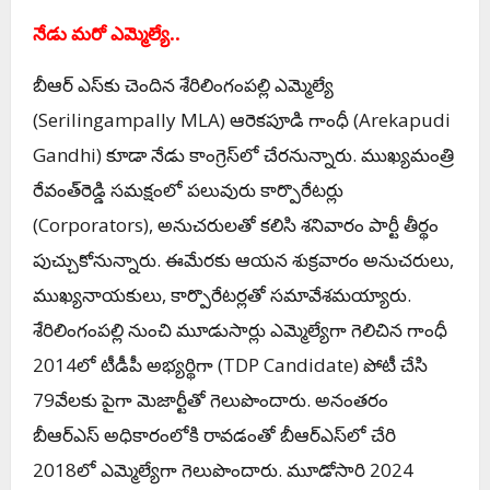
నేడు మ‌రో ఎమ్మెల్యే..
బీఆర్ ఎస్‌కు చెందిన‌ శేరిలింగంప‌ల్లి ఎమ్మెల్యే
(Serilingampally MLA) ఆరెక‌పూడి గాంధీ (Arekapudi
Gandhi) కూడా నేడు కాంగ్రెస్‌లో చేర‌నున్నారు. ముఖ్యమంత్రి
రేవంత్‌రెడ్డి సమక్షంలో పలువురు కార్పొరేటర్లు
(Corporators), అనుచరులతో కలిసి శ‌నివారం పార్టీ తీర్థం
పుచ్చుకోనున్నారు. ఈమేరకు ఆయన శుక్రవారం అనుచరులు,
ముఖ్యనాయకులు, కార్పొరేటర్లతో సమావేశమ‌య్యారు.
శేరిలింగంపల్లి నుంచి మూడుసార్లు ఎమ్మెల్యేగా గెలిచిన గాంధీ
2014లో టీడీపీ అభ్యర్థిగా (
TDP Candidate)
పోటీ చేసి
79వేలకు పైగా మెజార్టీతో గెలుపొందారు. అనంతరం
బీఆర్‌ఎస్‌ అధికారంలోకి రావడంతో బీఆర్‌ఎస్‌లో చేరి
2018లో ఎమ్మెల్యేగా గెలుపొందారు. మూడోసారి 2024