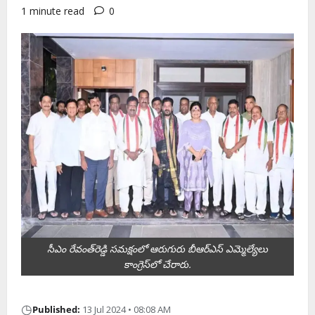
1 minute read
0
సీఎం రేవంత్‌రెడ్డి సమక్షంలో ఆరుగురు బీఆర్‌ఎస్‌ ఎమ్మెల్యేలు
కాంగ్రెస్‌లో చేరారు.
◷
Published:
13 Jul 2024 • 08:08 AM