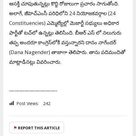
ఆసక్తి చూపుతున్నట్లు కొద్ది రోజులుగా ప్రచారం సాగుతోంది.
అలాగే, జీహెచ్ఎంసీ ప‌రిధిలోని 24 నియోజ‌క‌వ‌ర్గాల (24
Constituencies) ఎమ్మెల్యేల్లో మెజార్టీ స‌భ్యులు అధికార
పార్టీతో ట‌చ్‌లో ఉన్న‌ట్లు తెలిసింది. బీఆర్ ఎస్ లో న‌లుగురు
త‌ప్ప అంద‌రూ కాంగ్రెస్‌లోకి వ‌స్తున్నార‌ని దానం నాగేంద‌ర్
(
Dana Nagender)
తాజాగా తెలిపారు. తాను ప‌దిమందితో
మాట్లాడిన‌ట్లు వివ‌రించారు.
—————————-
Post Views:
242
⚑
REPORT THIS ARTICLE