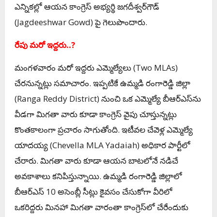
ఎన్నికల్లో ఆయన కాంగ్రెస్‌ అభ్యర్థి జగదీశ్వర్‌గౌడ్‌
(
Jagdeeshwar Gowd)
పై గెలుపొందారు.
రేపు మ‌రో ఇద్ద‌రు..?
మంగళవారం మరో ఇద్దరు ఎమ్మెల్యేలు (Two MLAs)
చేరనున్నట్లు సమాచారం. ఇప్పటికే ఉమ్మడి రంగారెడ్డి జిల్లా
(
Ranga Reddy District)
నుంచి ఒక ఎమ్మెల్యే బీఆర్‌ఎస్‌ను
వీడగా మిగతా వారు కూడా కాంగ్రెస్ వైపు చూస్తున్నట్లు
కొంతకాలంగా ప్రచారం సాగుతోంది. ఇటీవల చేవెళ్ల ఎమ్మెల్యే
యాదయ్య (Chevella MLA Yadaiah) అధికార పార్టీలో
చేరారు. మిగతా వారు కూడా ఆయన బాటలోనే న‌డిచే
అవ‌కాశాలు క‌నిపిస్తున్నాయి. ఉమ్మడి రంగారెడ్డి జిల్లాలో
బీఆర్‌ఎస్‌ 10 అసెంబ్లీ సీట్లు కైవసం చేసుకోగా వీరిలో
ఒకరిద్దరు మినహా మిగతా వారంతా కాంగ్రెస్‌లో చేరేందుకు