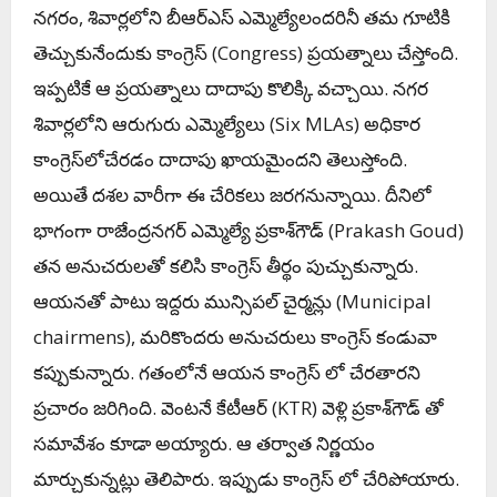
న‌గ‌రం, శివార్లలోని బీఆర్‌ఎస్‌ ఎమ్మెల్యేలందరినీ తమ గూటికి
తెచ్చుకునేందుకు కాంగ్రెస్ (Congress) ప్ర‌య‌త్నాలు చేస్తోంది.
ఇప్ప‌టికే ఆ ప్రయత్నాలు దాదాపు కొలిక్కి వచ్చాయి. నగర
శివార్లలోని ఆరుగురు ఎమ్మెల్యేలు (
Six MLAs)
అధికార
కాంగ్రెస్‌లోచేరడం దాదాపు ఖాయ‌మైంద‌ని తెలుస్తోంది.
అయితే దశల వారీగా ఈ చేరికలు జరగనున్నాయి. దీనిలో
భాగంగా రాజేంద్రనగర్‌ ఎమ్మెల్యే ప్ర‌కాశ్‌గౌడ్‌ (
Prakash Goud)
తన అనుచరులతో కలిసి కాంగ్రెస్ తీర్థం పుచ్చుకున్నారు.
ఆయనతో పాటు ఇద్దరు మున్సిపల్‌ చైర్మన్లు (Municipal
chairmens), మరికొందరు అనుచరులు కాంగ్రెస్‌ కండువా
కప్పుకున్నారు. గ‌తంలోనే ఆయ‌న కాంగ్రెస్ లో చేర‌తార‌ని
ప్ర‌చారం జ‌రిగింది. వెంట‌నే కేటీఆర్ (KTR) వెళ్లి ప్ర‌కాశ్‌గౌడ్ తో
స‌మావేశం కూడా అయ్యారు. ఆ త‌ర్వాత నిర్ణ‌యం
మార్చుకున్న‌ట్లు తెలిపారు. ఇప్పుడు కాంగ్రెస్ లో చేరిపోయారు.