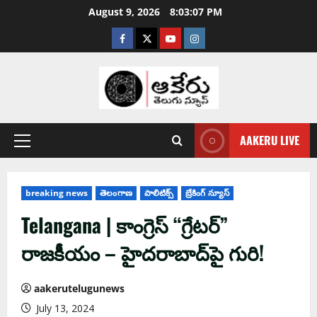
August 9, 2026
8:03:08 PM
AAKERU LIVE
breaking news
తెలంగాణ
పాలిటిక్స్
బ్రేకింగ్ న్యూస్
Telangana | కాంగ్రెస్ “గ్రేటర్‌”
రాజకీయం – హైదరాబాద్‌పై గురి!
aakerutelugunews
July 13, 2024