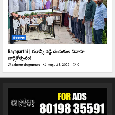
తెలంగాణ
Rayaparthi | ఝాన్సీ రెడ్డి దంపతుల వివాహ
వార్షికోత్సవం!
aakerutelugunews
August 8, 2026
0