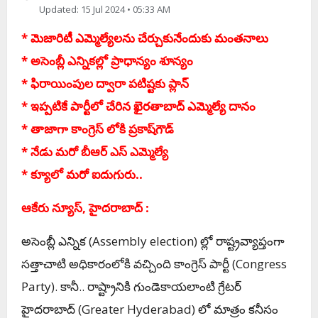
Updated: 15 Jul 2024 • 05:33 AM
* మెజారిటీ ఎమ్మెల్యేలను చేర్చుకునేందుకు మంతనాలు
* అసెంబ్లీ ఎన్నికల్లో ప్రాధాన్యం శూన్యం
* ఫిరాయింపుల ద్వారా పటిష్టకు ప్లాన్‌
* ఇప్పటికే పార్టీలో చేరిన ఖైరతాబాద్‌ ఎమ్మెల్యే దానం
* తాజాగా కాంగ్రెస్ లోకి ప్ర‌కాష్‌గౌడ్‌
* నేడు మ‌రో బీఆర్ ఎస్ ఎమ్మెల్యే
* క్యూలో మరో ఐదుగురు..
ఆకేరు న్యూస్, హైదరాబాద్ :
అసెంబ్లీ ఎన్నిక (Assembly election) ల్లో రాష్ట్రవ్యాప్తంగా
సత్తాచాటి అధికారంలోకి వచ్చింది కాంగ్రెస్‌ పార్టీ (
Congress
Party)
. కానీ.. రాష్ట్రానికి గుండెకాయ‌లాంటి గ్రేట‌ర్
హైద‌రాబాద్‌ (
Greater Hyderabad)
లో మాత్రం క‌నీసం