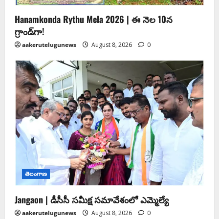
Hanamkonda Rythu Mela 2026 | ఈ నెల 10న
గ్రాండ్‌గా!
aakerutelugunews
August 8, 2026
0
తెలంగాణ
Jangaon | డీసీసీ సమీక్ష సమావేశంలో ఎమ్మెల్యే
aakerutelugunews
August 8, 2026
0