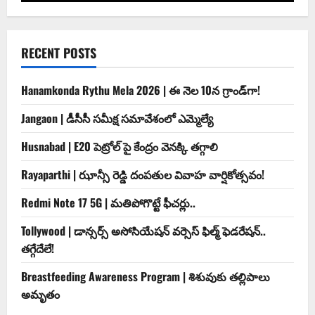
RECENT POSTS
Hanamkonda Rythu Mela 2026 | ఈ నెల 10న గ్రాండ్‌గా!
Jangaon | డీసీసీ సమీక్ష సమావేశంలో ఎమ్మెల్యే
Husnabad | E20 పెట్రోల్ పై కేంద్రం వెనక్కి తగ్గాలి
Rayaparthi | ఝాన్సీ రెడ్డి దంపతుల వివాహ వార్షికోత్సవం!
Redmi Note 17 5G | మతిపోగొట్టే ఫీచర్లు..
Tollywood | డాన్సర్స్ అసోసియేషన్ వర్సెస్ ఫిల్మ్ ఫెడరేషన్..
తగ్గేదేలే!
Breastfeeding Awareness Program | శిశువుకు తల్లిపాలు
అమృతం