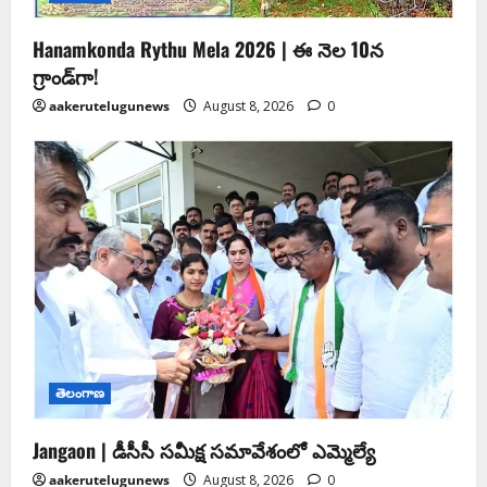
Hanamkonda Rythu Mela 2026 | ఈ నెల 10న
గ్రాండ్‌గా!
aakerutelugunews
August 8, 2026
0
తెలంగాణ
Jangaon | డీసీసీ సమీక్ష సమావేశంలో ఎమ్మెల్యే
aakerutelugunews
August 8, 2026
0