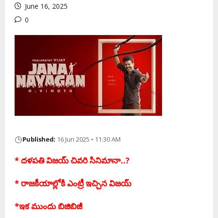
June 16, 2025
0
◷
Published:
16 Jun 2025 • 11:30 AM
* ద‌ళ‌ప‌తి విజ‌య్ చివ‌రి సినిమానా..?
* రాజ‌కీయాల్లోకి ఎంట్రీ ఇచ్చిన విజ‌య్‌
*ఇక ముందు బిజిబిజీ