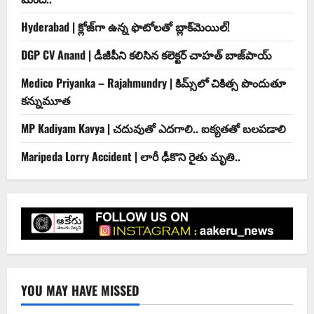
Hyderabad | క్లోజ్‌గా ఉన్న ఫొటోలతో బ్లాక్‌మెయిల్‌!
DGP CV Anand | డీజీపీని కలిసిన కలెక్టర్ చాహత్ బాజ్‌పాయ్
Medico Priyanka – Rajahmundry | కిమ్స్‌లో చికిత్స పొందుతూ
కన్నుమూత
MP Kadiyam Kavya | చదువుతో ఎదగాలి.. ఐక్యతతో బలపడాలి
Maripeda Lorry Accident | లారీ ఢీకొని రైతు మృతి..
YOU MAY HAVE MISSED