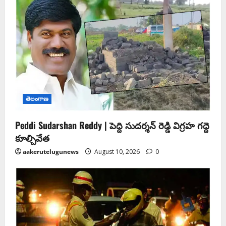
తెలంగాణ
Peddi Sudarshan Reddy | పెద్ది సుదర్శన్ రెడ్డి విగ్రహ గద్దె
కూల్చివేత
aakerutelugunews
August 10, 2026
0