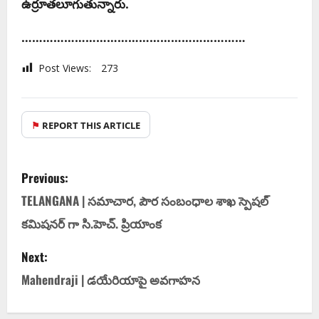
ఉర్రూత‌లూగుతున్నారు.
………………………………………………………
Post Views:
273
⚑
REPORT THIS ARTICLE
Previous:
TELANGANA | సమాచార, పౌర సంబంధాల శాఖ స్పెషల్
కమిషనర్ గా సి.హెచ్. ప్రియాంక
Next:
Mahendraji | డ‌యేరియాపై అవ‌గాహ‌న‌