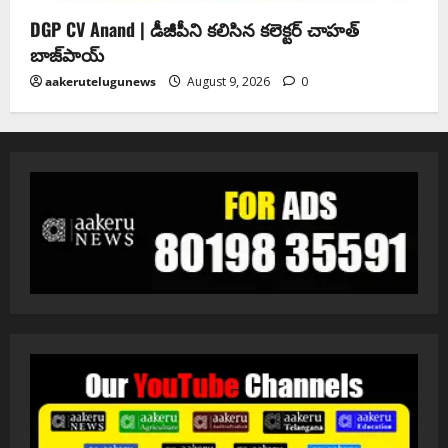
DGP CV Anand | డీజీపీని కలిసిన కలెక్టర్ చాహత్
బాజ్‌పాయ్
aakerutelugunews
August 9, 2026
0