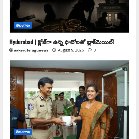
తెలంగాణ
Hyderabad | క్లోజ్‌గా ఉన్న ఫొటోలతో బ్లాక్‌మెయిల్‌!
aakerutelugunews
August 9, 2026
0
తెలంగాణ