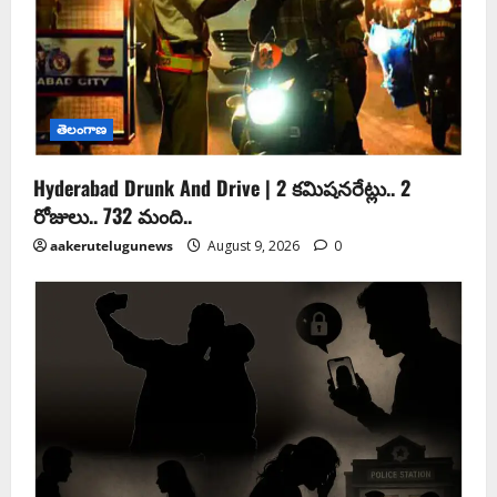
తెలంగాణ
Hyderabad Drunk And Drive | 2 కమిషనరేట్లు.. 2
రోజులు.. 732 మంది..
aakerutelugunews
August 9, 2026
0