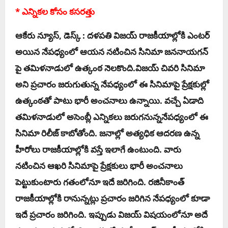
* ఎన్నిక‌ల కోసం క‌స‌ర‌త్తు
ఆకేరు న్యూస్, డెస్క్ : ద‌ళ‌ప‌తి విజ‌య్ రాజ‌కీయాల్లోకి ఎంట‌ర్
అయిన నేప‌ధ్యంలో ఆయ‌న న‌టించిన సినిమా జ‌న‌నాయ‌గ‌న్
పై త‌మిళ‌నాడులో ఉత్కంఠ నెల‌కొంది.విజ‌య్ చివ‌రి సినిమా
అని ప్ర‌చారం జ‌రుగుతున్న నేప‌ధ్యంలో ఈ సినిమాపై ప్రేక్ష‌కుల్లో
ఉత్కంఠ‌తో పాటు భారీ అంచ‌నాలు ఉన్నాయి. వ‌చ్చే ఏడాది
త‌మిళ‌నాడులో అసెంబ్లీ ఎన్నిక‌లు జ‌రుగ‌నున్న‌నేప‌ధ్యంలో ఈ
సినిమా రిలీజ్ కాబోతోంది. జ‌నాల్లో అత్య‌ధిక ఆద‌ర‌ణ ఉన్న
హీరోలు రాజ‌కీయాల్లోకి వ‌స్తే ఇలాగే ఉంటుంది. వారు
న‌టించిన ఆఖ‌రి సినిమాపై ప్రేక్ష‌కులు భారీ అంచ‌నాలు
పెట్టుకుంటారు గ‌తంలోనూ ఇదే జ‌రిగింది. ర‌జినీకాంత్
రాజ‌కీయాల్లోకి రానున్న‌ట్లు ప్ర‌చారం జ‌రిగిన నేప‌ధ్యంలో కూడా
ఇదే ప్ర‌చారం జ‌రిగింది. ఇప్పుడు విజ‌య్ విష‌యంలోనూ అదే