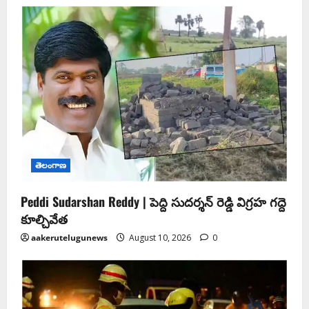
తెలంగాణ
Peddi Sudarshan Reddy | పెద్ది సుదర్శన్ రెడ్డి విగ్రహ గద్దె
కూల్చివేత
aakerutelugunews
August 10, 2026
0