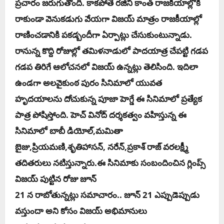
ప్ర‌చారం జ‌రుగుతోంది. కాక‌పోతే ర‌జినీ కాంత్ రాజ‌కీయాల్లోకి
రాకుండా వెనుక‌డుగు వేయ‌గా విజ‌య్ మాత్రం రాజ‌కీయాల్లో
రాణించ‌డానికి ప‌క‌డ్బందీగా ఏర్పాట్లు చేసుకుంటున్నాడు.
రానున్న కొద్ది రోజుల్లో త‌మిళ‌నాడులో పాద‌యాత్ర చేప‌ట్టి గ‌డ‌ప
గ‌డ‌ప తిరిగే ఆలోచ‌న‌లో విజ‌య్ ఉన్న‌ట్లు తెలిసింది. ఇదిలా
ఉండ‌గా అల‌వైకుంఠ పురం సినిమాలో యువ‌త
హృద‌యాల‌ను దోచుకున్న‌ పూజా హెగ్డే ఈ సినిమాలో ప్ర‌త్యేక
పాత్ర పోషిస్తోంది. హెచ్ వినోద్ ద‌ర్శ‌క‌త్వం వ‌హిస్తున్న ఈ
సినిమాలో బాబీ డియోల్‌,మ‌మితా
బైజు,ప్రియ‌మ‌ణి,శృతిహాస‌న్‌, న‌రేన్‌,ప్ర‌కాశ్ రాజ్ వ‌ర‌ల‌క్ష్మీ
త‌దిత‌రులు న‌టిస్తున్నారు.ఈ సినిమాకు సంబందించిన గ్లింప్స్
విజ‌య్ పుట్టిన రోజు జూన్
21 న రాబోతున్న‌ట్లు స‌మాచారం.. జూన్ 21 ఎప్పుడెప్పుడు
వ‌స్తుందా అని కోసం విజ‌య్ అభిమానులు