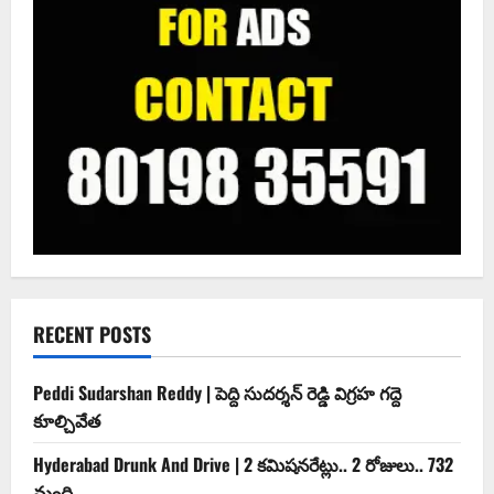
RECENT POSTS
Peddi Sudarshan Reddy | పెద్ది సుదర్శన్ రెడ్డి విగ్రహ గద్దె
కూల్చివేత
Hyderabad Drunk And Drive | 2 కమిషనరేట్లు.. 2 రోజులు.. 732
మంది..