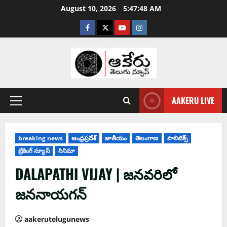
August 10, 2026
5:47:49 AM
AAKERU LIVE
breaking news
ఆంధ్ర‌ప్ర‌దేశ్
జాతీయం
తెలంగాణ
పాలిటిక్స్
బ్రేకింగ్ న్యూస్
సినిమా
DALAPATHI VIJAY | జ‌న‌వ‌రిలో
జ‌న‌నాయ‌గ‌న్‌
aakerutelugunews