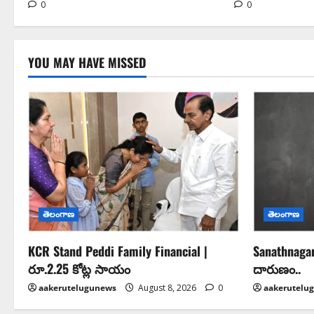
0
0
YOU MAY HAVE MISSED
తెలంగాణ
తెలంగాణ
KCR Stand Peddi Family Financial |
Sanathnaga
రూ.2.25 కోట్ల సాయం
దారుణం..
aakerutelugunews
August 8, 2026
0
aakerutelu