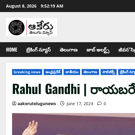
August 8, 2026
9:52:20 AM
HOME
బ్రేకింగ్ న్యూస్
తెలంగాణ
జాబ్ అల‌ర్ట్స్
జీవన”సిత
breaking news
ఆంధ్ర‌ప్ర‌దేశ్
జాతీయం
తెలంగాణ
పాలిటిక్స్
బ్రేకింగ్ న్య
Rahul Gandhi | రాయ‌బ‌ర
aakerutelugunews
June 17, 2024
0