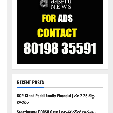
RECENT POSTS
KCR Stand Peddi Family Financial | రూ.2.25 కోట్ల
సాయం
Sanathnagar POCSO Case | సనత్‌నగర్‌లో దారుణం..