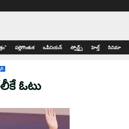
్రం”
పల్లెగొంతుక
ఒపీనియన్
స్పోర్ట్స్
హెల్త్
సినిమా
ూస్
ేలీకే ఓటు