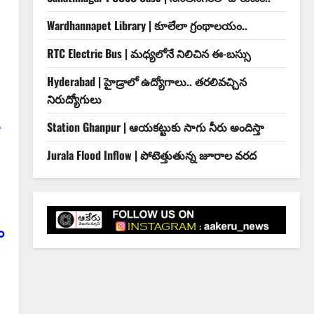
Wardhannapet Library | కూలేలా గ్రంథాలయం..
RTC Electric Bus | మధ్యలోనే నిలిచిన ఈ-బస్సు
Hyderabad | హైడ్రాలో ఉద్యోగాలు.. త‌ర‌లివ‌చ్చిన
నిరుద్యోగులు
Station Ghanpur | ఆయకట్టుకు సాగు నీరు అందిస్తా
Jurala Flood Inflow | పోటెత్తుతున్న జూరాల వరద
ం