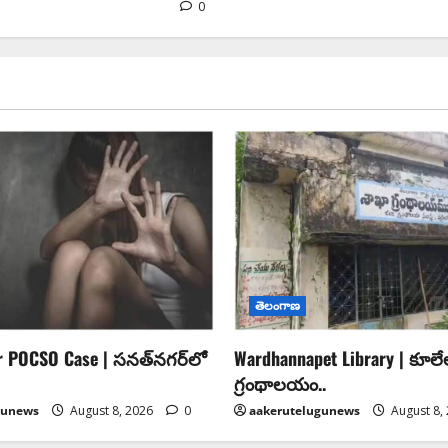
0
తెలంగాణ
r POCSO Case | సనత్‌నగర్‌లో
Wardhannapet Library | కూలే
గ్రంథాలయం..
gunews
August 8, 2026
0
aakerutelugunews
August 8,