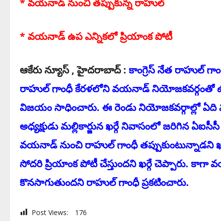
* వ‌య‌నాడ్ నుంచి త‌ప్పుకున్న రాహుల్
* వ‌య‌నాడ్ ఉప ఎన్నిక‌లో ప్రియాంక పోటీ
ఆకేరు న్యూస్ , హైద‌రాబాద్ :
కాంగ్రెస్ నేత రాహుల్ గాం
రాహుల్ గాంధీ కేర‌ళ‌లోని వ‌య‌నాడ్ నియోజ‌క‌వ‌ర్గంతో ఉత
విజ‌యం సాధించారు. ఈ రెండు నియోజ‌క‌వ‌ర్గాల్లో ఏది వ‌
అధ్యక్షుడు మ‌ల్లికార్జున ఖ‌ర్గే నివాసంలో జ‌రిగిన ఏ
వ‌య‌నాడ్ నుంచి రాహుల్ గాంధీ త‌ప్పుకుంటున్నాడ‌ని ఖ‌ర్గ
సోద‌రి ప్రియాంక పోటీ చేస్తుంద‌ని ఖ‌ర్గే చెప్పారు. కాగా
కొన‌సాగుతుంద‌ని రాహుల్ గాంధీ ప్ర‌క‌టించారు.
Post Views:
176