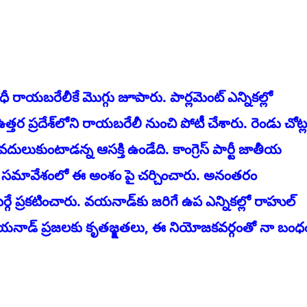
ధీ రాయ‌బ‌రేలీకే మొగ్గు జూపారు. పార్ల‌మెంట్ ఎన్నిక‌ల్లో
్త‌ర ప్ర‌దేశ్‌లోని రాయ‌బరేలీ నుంచి పోటీ చేశారు. రెండు చోట్ల
దులుకుంటాడన్న ఆస‌క్తి ఉండేది. కాంగ్రెస్ పార్టీ జాతీయ
ఐసీసీ స‌మావేశంలో ఈ అంశం పై చ‌ర్చించారు. అనంత‌రం
ే ప్ర‌క‌టించారు. వ‌య‌నాడ్‌కు జ‌రిగే ఉప ఎన్నిక‌ల్లో రాహుల్
 వ‌య‌నాడ్ ప్ర‌జ‌ల‌కు కృతజ్క్ష‌త‌లు, ఈ నియోజ‌క‌వ‌ర్గంతో నా బంధ