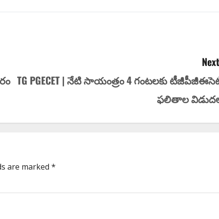
Next
‌రం
TG PGECET | నేటి సాయంత్రం 4 గంటలకు టీజీపీజీఈసెట్
ఫలితాల విడుద
lds are marked
*