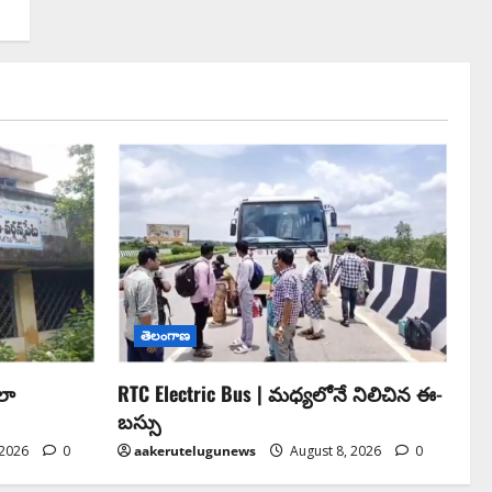
తెలంగాణ
లా
RTC Electric Bus | మధ్యలోనే నిలిచిన ఈ-
బస్సు
 2026
0
aakerutelugunews
August 8, 2026
0