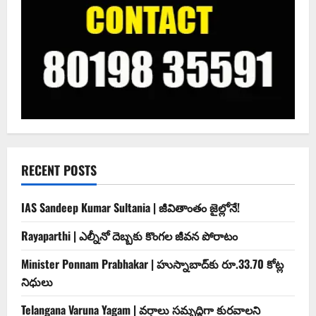
RECENT POSTS
IAS Sandeep Kumar Sultania | జీవితాంతం జైల్లోనే!
Rayaparthi | ఎల్నీనో దెబ్బకు కొంగల జీవన పోరాటం
Minister Ponnam Prabhakar | హుస్నాబాద్‌కు రూ.33.70 కోట్ల
నిధులు
Telangana Varuna Yagam | వర్షాలు సమృద్ధిగా కురవాలని