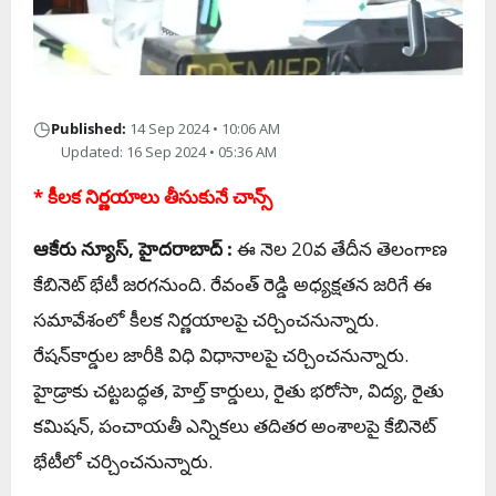
◷
Published:
14 Sep 2024 • 10:06 AM
Updated: 16 Sep 2024 • 05:36 AM
* కీల‌క నిర్ణ‌యాలు తీసుకునే చాన్స్
ఆకేరు న్యూస్‌, హైద‌రాబాద్ :
ఈ నెల 20వ తేదీన తెలంగాణ
కేబినెట్ భేటీ జ‌ర‌గ‌నుంది. రేవంత్ రెడ్డి అధ్య‌క్ష‌త‌న జ‌రిగే ఈ
స‌మావేశంలో కీల‌క నిర్ణ‌యాల‌పై చ‌ర్చించ‌నున్నారు.
రేష‌న్‌కార్డుల జారీకి విధి విధానాల‌పై చ‌ర్చించ‌నున్నారు.
హైడ్రాకు చ‌ట్ట‌బ‌ద్ధ‌త, హెల్త్ కార్డులు, రైతు భ‌రోసా, విద్య‌, రైతు
క‌మిష‌న్‌, పంచాయ‌తీ ఎన్నిక‌లు త‌దిత‌ర అంశాలపై కేబినెట్
భేటీలో చ‌ర్చించ‌నున్నారు.