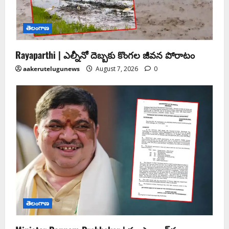
తెలంగాణ
Rayaparthi | ఎల్నీనో దెబ్బకు కొంగల జీవన పోరాటం
aakerutelugunews
August 7, 2026
0
తెలంగాణ