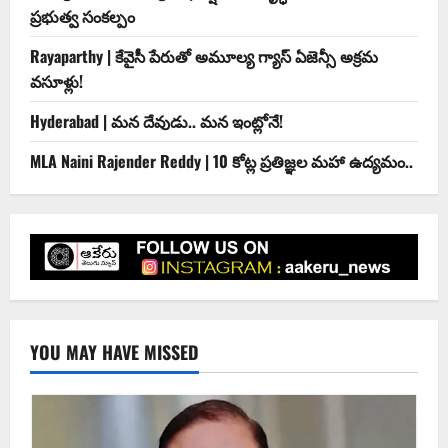
ప్రభుత్వ సంకల్పం
Rayaparthy | కేవైసీ పేరుతో అమూల్య గ్యాస్ ఏజెన్సీ అక్రమ
వసూళ్లు!
Hyderabad | మ‌న దేవుడు.. మ‌న ఇంట్లోనే!
MLA Naini Rajender Reddy | 10 కోట్ల ప్రతిజ్ఞల మహా ఉద్యమం..
YOU MAY HAVE MISSED