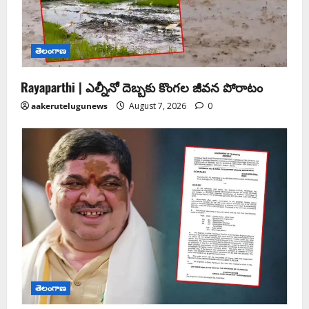
తెలంగాణ
Rayaparthi | ఎల్నీనో దెబ్బకు కొంగల జీవన పోరాటం
aakerutelugunews
August 7, 2026
0
తెలంగాణ