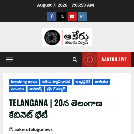
August 7, 2026
7:06:00 AM
AAKERU LIVE
breaking news
ఆకేరు న్యూస్ చానల్
ఆంధ్ర‌ప్ర‌దేశ్
జాతీయం
తెలంగాణ
పాలిటిక్స్
బ్రేకింగ్ న్యూస్
TELANGANA | 20న తెలంగాణ
కేబినెట్ భేటీ
aakerutelugunews