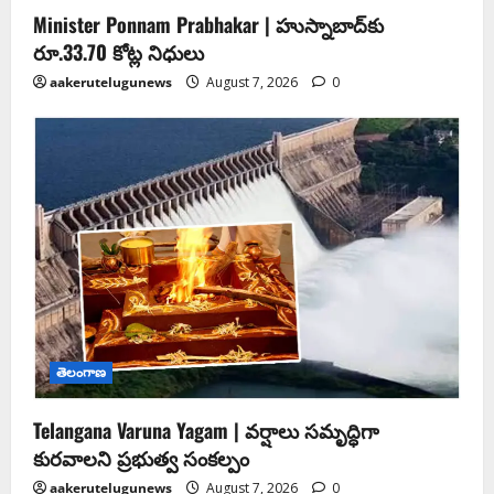
Minister Ponnam Prabhakar | హుస్నాబాద్‌కు
రూ.33.70 కోట్ల నిధులు
aakerutelugunews
August 7, 2026
0
తెలంగాణ
Telangana Varuna Yagam | వర్షాలు సమృద్ధిగా
కురవాలని ప్రభుత్వ సంకల్పం
aakerutelugunews
August 7, 2026
0