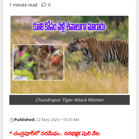
1 minute read
0
Chandrapur Tiger Attack Women
◷
Published:
22 May 2026 • 10:20 AM
* చంద్రపూర్‌లో నరమేధం.. నరభక్షక పులి వేట