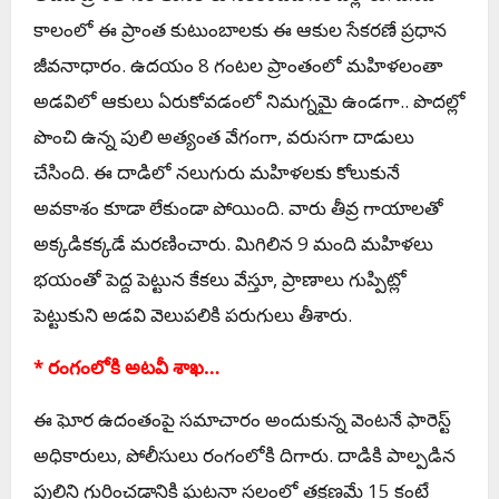
కాలంలో ఈ ప్రాంత కుటుంబాలకు ఈ ఆకుల సేకరణే ప్రధాన
జీవనాధారం. ఉదయం 8 గంటల ప్రాంతంలో మహిళలంతా
అడవిలో ఆకులు ఏరుకోవడంలో నిమగ్నమై ఉండగా.. పొదల్లో
పొంచి ఉన్న పులి అత్యంత వేగంగా, వరుసగా దాడులు
చేసింది. ఈ దాడిలో నలుగురు మహిళలకు కోలుకునే
అవకాశం కూడా లేకుండా పోయింది. వారు తీవ్ర గాయాలతో
అక్కడికక్కడే మరణించారు. మిగిలిన 9 మంది మహిళలు
భయంతో పెద్ద పెట్టున కేకలు వేస్తూ, ప్రాణాలు గుప్పిట్లో
పెట్టుకుని అడవి వెలుపలికి పరుగులు తీశారు.
* రంగంలోకి అటవీ శాఖ…
ఈ ఘోర ఉదంతంపై సమాచారం అందుకున్న వెంటనే ఫారెస్ట్
అధికారులు, పోలీసులు రంగంలోకి దిగారు. దాడికి పాల్పడిన
పులిని గుర్తించడానికి ఘటనా స్థలంలో తక్షణమే 15 కంటే