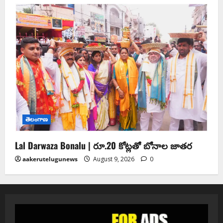
తెలంగాణ
Lal Darwaza Bonalu | రూ.20 కోట్ల‌తో బోనాల జాత‌ర‌
aakerutelugunews
August 9, 2026
0