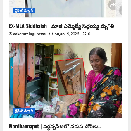
బ్రేకింగ్ న్యూస్
EX-MLA Siddhaiah | మాజీ ఎమ్మెల్యే సిద్దయ్య మృ*తి
aakerutelugunews
August 9, 2026
0
బ్రేకింగ్ న్యూస్
Wardhannapet | వర్ధన్నపేటలో వరుస చోరీలు..