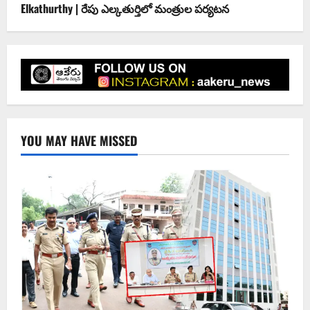
Elkathurthy | రేపు ఎల్కతుర్తిలో మంత్రుల పర్యటన
YOU MAY HAVE MISSED