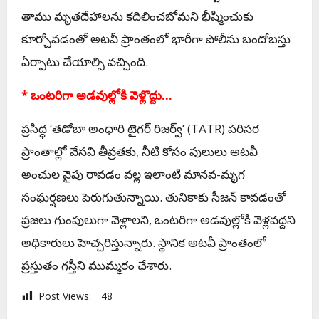
తాము మృతదేహాలను కదిలించబోమని భీష్మించుకు
కూర్చోవడంతో అటవీ ప్రాంతంలో భారీగా పోలీసు బందోబస్తు
ఏర్పాటు చేయాల్సి వచ్చింది.
* ఒంటరిగా అడవుల్లోకి వెళ్లొద్దు…
ప్రసిద్ధ ‘తడోబా అంధారి టైగర్ రిజర్వ్’ (TATR) పరిసర
ప్రాంతాల్లో వేసవి తీవ్రతకు, నీటి కోసం పులులు అటవీ
అంచుల వైపు రావడం వల్ల ఇలాంటి మానవ-మృగ
సంఘర్షణలు పెరుగుతున్నాయి. తునికాకు సీజన్ కావడంతో
ప్రజలు గుంపులుగా వెళ్లాలని, ఒంటరిగా అడవుల్లోకి వెళ్లవద్దని
అధికారులు హెచ్చరిస్తున్నారు. స్థానిక అటవీ ప్రాంతంలో
ప్రస్తుతం గస్తీని ముమ్మరం చేశారు.
Post Views:
48