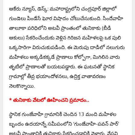
ఆకేరు న్యూస్, డెస్క్: మహారాష్ట్రలోని చంద్రపూర్ జిల్లాలో
గుండెలు పిండేసే ఘోర విషాదం చోటుచేసుకుంది. సిందేవాహి
తాలూకా పరిధిలోని అటవీ ప్రాంతంలో తునికాకు (బీడి
ఆకులు) సేకరించేందుకు వెళ్లిన గిరిజన మహిళలపై ఒక పులి
ఒక్కసారిగా విరుచుకుపడింది. ఈ మెరుపు దాడిలో నలుగురు
మహిళలు అక్కడికక్కడే ప్రాణాలు కోల్పోగా, మిగిలిన వారు
తృటిలో ప్రాణాలతో బయటపడ్డారు. ఈ ఘటనతో స్థానిక
గ్రామాల్లో తీవ్ర భయాందోళనలు, ఉద్రిక్త వాతావరణం
నెలకొన్నాయి.
* తునికాకు వేటలో ఊహించని ప్రమాదం..
స్థానిక గుంజేవాహి గ్రామానికి చెందిన 13 మంది మహిళల
బృందం ఉదయాన్నే సమీపంలోని ‘గుంజేవాహి-పవన్ పార్’
అటవీ ప్రాంతానికి తునికాకు సేకరించడానికి వెళ్లారు. వేసవి