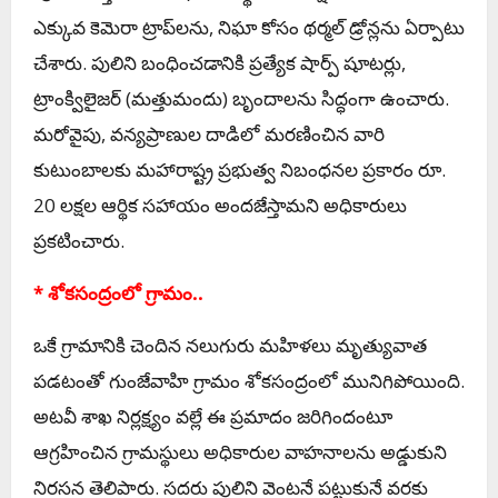
ఎక్కువ కెమెరా ట్రాప్‌లను, నిఘా కోసం థర్మల్ డ్రోన్లను ఏర్పాటు
చేశారు. పులిని బంధించడానికి ప్రత్యేక షార్ప్ షూటర్లు,
ట్రాంక్విలైజర్ (మత్తుమందు) బృందాలను సిద్ధంగా ఉంచారు.
మరోవైపు, వన్యప్రాణుల దాడిలో మరణించిన వారి
కుటుంబాలకు మహారాష్ట్ర ప్రభుత్వ నిబంధనల ప్రకారం రూ.
20 లక్షల ఆర్థిక సహాయం అందజేస్తామని అధికారులు
ప్రకటించారు.
* శోకసంద్రంలో గ్రామం..
ఒకే గ్రామానికి చెందిన నలుగురు మహిళలు మృత్యువాత
పడటంతో గుంజేవాహి గ్రామం శోకసంద్రంలో మునిగిపోయింది.
అటవీ శాఖ నిర్లక్ష్యం వల్లే ఈ ప్రమాదం జరిగిందంటూ
ఆగ్రహించిన గ్రామస్థులు అధికారుల వాహనాలను అడ్డుకుని
నిరసన తెలిపారు. సదరు పులిని వెంటనే పట్టుకునే వరకు