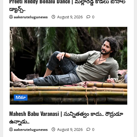
Preeti Reddy Bonalu Dance | మ‌ల్లారెడ్డి కోడ‌లు బోనాల‌
డ్యాన్స్..
aakerutelugunews
August 9, 2026
0
సినిమా
Mahesh Babu Varanasi | సున్నితత్వం కాదు.. రౌద్రుడూ
ఉన్నాడు..
aakerutelugunews
August 9, 2026
0