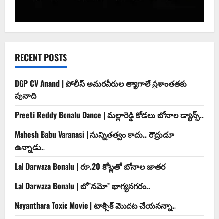
RECENT POSTS
DGP CV Anand | పోలీస్ అమరవీరుల త్యాగాలే ప్రశాంతతకు
పునాది
Preeti Reddy Bonalu Dance | మ‌ల్లారెడ్డి కోడ‌లు బోనాల‌ డ్యాన్స్..
Mahesh Babu Varanasi | సున్నితత్వం కాదు.. రౌద్రుడూ
ఉన్నాడు..
Lal Darwaza Bonalu | రూ.20 కోట్ల‌తో బోనాల జాత‌ర‌
Lal Darwaza Bonalu | బో”న‌మో” భాగ్య‌న‌గ‌రం..
Nayanthara Toxic Movie | టాక్సిక్ మొదట చేయనన్నా..