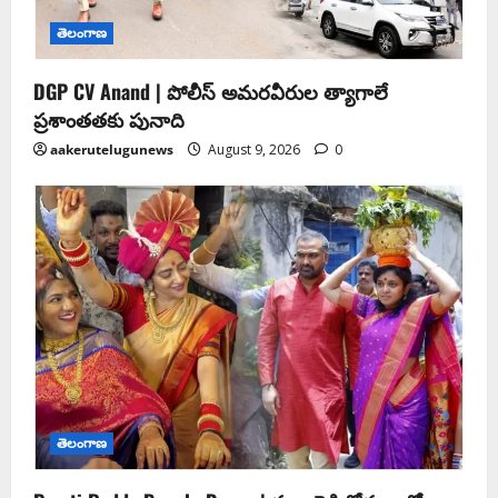
తెలంగాణ
DGP CV Anand | పోలీస్ అమరవీరుల త్యాగాలే
ప్రశాంతతకు పునాది
aakerutelugunews
August 9, 2026
0
తెలంగాణ