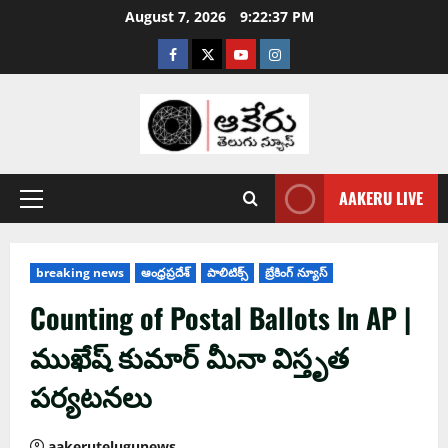
August 7, 2026
9:22:38 PM
AAKERU LIVE
breaking news
ఆంధ్ర‌ప్ర‌దేశ్
పాలిటిక్స్
బ్రేకింగ్ న్యూస్
Counting of Postal Ballots In AP |
ముఖేష్ కుమార్ మీనా విస్తృత
ప‌ర్య‌ట‌న‌లు
aakerutelugunews