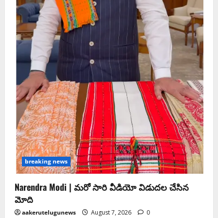
breaking news
Narendra Modi | మ‌రో సారి వీడియో విడుద‌ల చేసిన
మోది
aakerutelugunews
August 7, 2026
0