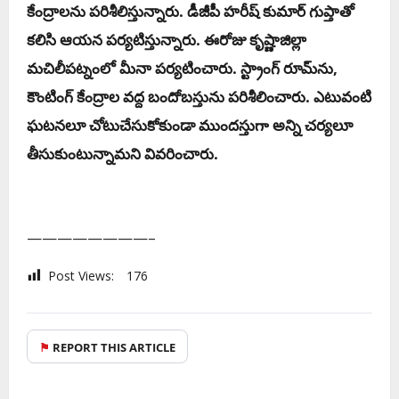
కేంద్రాల‌ను ప‌రిశీలిస్తున్నారు. డీజీపీ హరీష్‌ కుమార్‌ గుప్తాతో
కలిసి ఆయ‌న ప‌ర్య‌టిస్తున్నారు. ఈరోజు కృష్ణాజిల్లా
మ‌చిలీప‌ట్నంలో మీనా ప‌ర్య‌టించారు. స్ట్రాంగ్ రూమ్‌ను,
కౌంటింగ్ కేంద్రాల వ‌ద్ద బందోబ‌స్తును ప‌రిశీలించారు. ఎటువంటి
ఘ‌ట‌న‌లూ చోటుచేసుకోకుండా ముంద‌స్తుగా అన్ని చ‌ర్య‌లూ
తీసుకుంటున్నామ‌ని వివ‌రించారు.
————————–
Post Views:
176
⚑
REPORT THIS ARTICLE