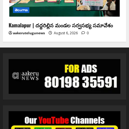
తెలంగాణ
Kamalapur | దద్దరిల్లిన మండల సర్వసభ్య సమావేశం
aakerutelugunews
August 6, 2026
0