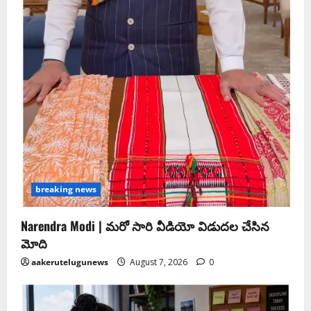
breaking news
Narendra Modi | మ‌రో సారి వీడియో విడుద‌ల చేసిన
మోది
aakerutelugunews
August 7, 2026
0