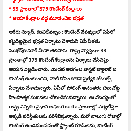
* 33 ప్రాంతాల్లో 375 కౌంటింగ్ కేంద్రాలు
* ఆయా కేంద్రాల వ‌ద్ద మూడంచెల భ‌ద్ర‌త‌
ఆకేరు న్యూస్‌, మ‌చిలీప‌ట్నం :
కౌంటింగ్ నేపథ్యంలో ఏపీలో
క‌ట్ట‌దిట్ట‌మైన భ‌ద్ర‌త ఏర్పాటు చేశామ‌ని ఏపీ సీఈఓ
ముఖేష్‌కుమార్ మీనా తెలిపారు. రాష్ట్ర వ్యాప్తంగా 33
ప్రాంతాల్లో 375 కౌంటింగ్ కేంద్రాలను ఏర్పాటు చేసిన‌ట్లు
ఆయ‌న వెల్ల‌డించారు. మొద‌టి అర‌గంట పోస్ట‌ల్ బ్యాలెట్ ల
కౌంటింగ్ ఉంటుంద‌ని, వాటి కోసం కూడా ప్ర‌త్యేక టేబుల్స్
ఏర్పాటు చేశామ‌న్నారు. ఏపీలో పోలింగ్ అనంతరం ప‌లుచోట్ల
హింసాత్మ‌క ఘ‌ట‌న‌లు చోటుచేసుకున్నాయి. ఈ నేప‌థ్యంలో
రాష్ట్ర ఎన్నికల ప్రధాన అధికారి ఆయా ప్రాంతాల్లో ప‌ర్య‌టిస్తూ..
అక్క‌డి పరిస్థితులను ప‌రిశీలిస్తున్నారు. మ‌రో నాలుగు రోజుల్లో
కౌంటింగ్ ఉండ‌నుండ‌డంతో స్ట్రాంట్ రూమ్‌ల‌ను, కౌంటింగ్