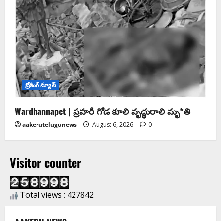
బ్రేకింగ్ న్యూస్
Wardhannapet | ప్రహరీ గోడ కూలి వృద్ధురాలి మృ*తి
aakerutelugunews
August 6, 2026
0
Visitor counter
Total views : 427842