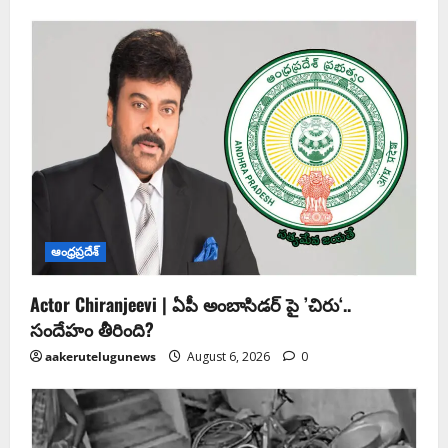
ఆంధ్ర‌ప్ర‌దేశ్
Actor Chiranjeevi | ఏపీ అంబాసిడర్ పై ’చిరు‘..
సందేహం తీరింది?
aakerutelugunews
August 6, 2026
0