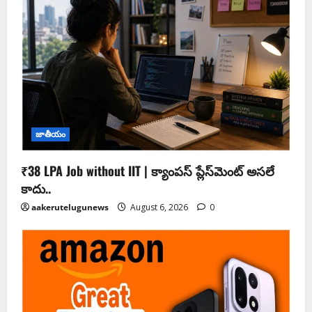
జాతీయం
₹38 LPA Job without IIT | క్యాంపస్ ప్లేస్‌మెంట్ అసలే
కాదు..
aakerutelugunews
August 6, 2026
0