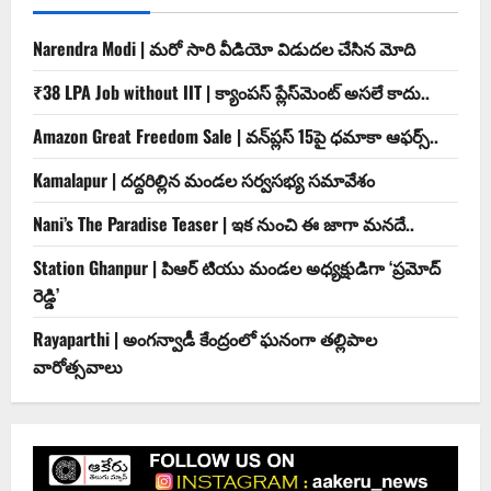
Narendra Modi | మ‌రో సారి వీడియో విడుద‌ల చేసిన మోది
₹38 LPA Job without IIT | క్యాంపస్ ప్లేస్‌మెంట్ అసలే కాదు..
Amazon Great Freedom Sale | వన్‌ప్లస్ 15పై ధమాకా ఆఫర్స్..
Kamalapur | దద్దరిల్లిన మండల సర్వసభ్య సమావేశం
Nani’s The Paradise Teaser | ఇక నుంచి ఈ జాగా మనదే..
Station Ghanpur | పిఆర్ టియు మండల అధ్యక్షుడిగా ‘ప్రమోద్
రెడ్డి’
Rayaparthi | అంగన్వాడీ కేంద్రంలో ఘనంగా తల్లిపాల
వారోత్సవాలు